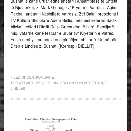
Bushati e kanë uruar edhe anëtari i Ansamblesë të Shtetit
të Nju Jorkut, z. Mark Gjonaj, zv/ Kryetari I Vatrës z. Agim
Rexhaj, anëtari i Këshillit të Vatrës z. Zef Balaj, presidenti I
TV Kultura Shqiptare Adem Belliu, mësuesi veteran Sadik
Aliçkaj, editori i Diellit Dalip Greca dhe të tjerë. Familjarë,
miq, vatarnë kanë festuar e uruar zv/ Kryetarin e Vatrës.
Festa u mbyll me ndezjen e qirinëjve mbi tortë. Urimë për
Ditën e Lindjes z. Bushati!(Korresp i DIELLIT)
FILED UNDER:
KOMUNITET
TAGGED WITH:
65 VJETORIN
,
ASLLAN BUSHATI FESTOI
,
E
LINDJES