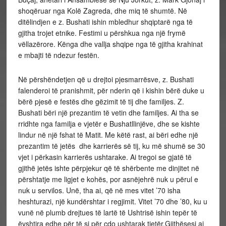
shoqëruar nga Kolë Zagreda, dhe miq të shumtë. Në
ditëlindjen e z. Bushati ishin mbledhur shqiptarë nga të
gjitha trojet etnike. Festimi u përshkua nga një frymë
vëllazërore. Kënga dhe vallja shqipe nga të gjitha krahinat
e mbajti të ndezur festën.
Në përshëndetjen që u drejtoi pjesmarrësve, z. Bushati
falenderoi të pranishmit, për nderin që i kishin bërë duke u
bërë pjesë e festës dhe gëzimit të tij dhe familjes. Z.
Bushati bëri një prezantim të vetin dhe familjes. Ai tha se
rridhte nga familja e vjetër e Bushatllinjëve, dhe se kishte
lindur në një fshat të Matit. Me këtë rast, ai bëri edhe një
prezantim të jetës dhe karrierës së tij, ku më shumë se 30
vjet i përkasin karrierës ushtarake. Ai tregoi se gjatë të
gjithë jetës ishte përpjekur që të shërbente me dinjitet në
përshtatje me ligjet e kohës, por asnëjehrë nuk u përul e
nuk u servilos. Unë, tha ai, që në mes vitet ’70 isha
heshturazi, një kundërshtar i regjimit. Vitet ’70 dhe ’80, ku u
vunë në plumb drejtues të lartë të Ushtrisë ishin tepër të
ëvshtira edhe për të si për çdo ushtarak tjetër.Gjithësesi ai