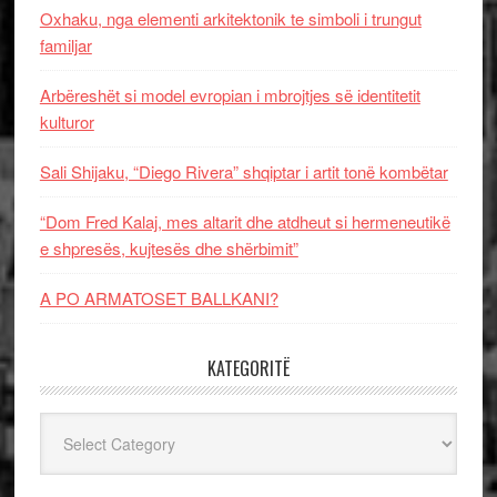
Oxhaku, nga elementi arkitektonik te simboli i trungut
familjar
Arbëreshët si model evropian i mbrojtjes së identitetit
kulturor
Sali Shijaku, “Diego Rivera” shqiptar i artit tonë kombëtar
“Dom Fred Kalaj, mes altarit dhe atdheut si hermeneutikë
e shpresës, kujtesës dhe shërbimit”
A PO ARMATOSET BALLKANI?
KATEGORITË
Kategoritë