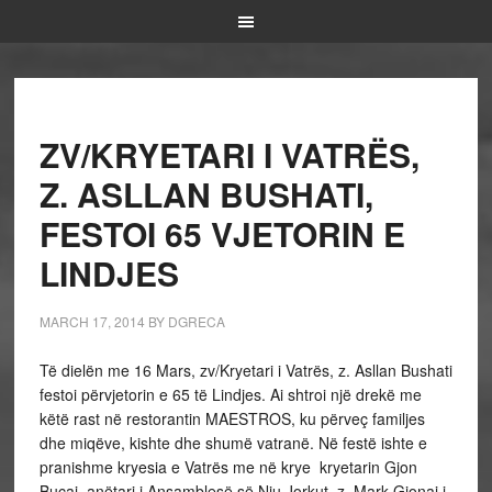
ZV/KRYETARI I VATRËS,
Z. ASLLAN BUSHATI,
FESTOI 65 VJETORIN E
LINDJES
MARCH 17, 2014
BY
DGRECA
Të dielën me 16 Mars, zv/Kryetari i Vatrës, z. Asllan Bushati
festoi përvjetorin e 65 të Lindjes. Ai shtroi një drekë me
këtë rast në restorantin MAESTROS, ku përveç familjes
dhe miqëve, kishte dhe shumë vatranë. Në festë ishte e
pranishme kryesia e Vatrës me në krye kryetarin Gjon
Buçaj, anëtari i Ansamblesë së Nju Jorkut, z. Mark Gjonaj i