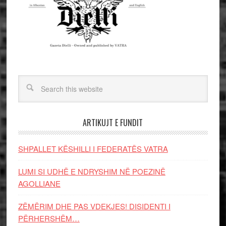
ARTIKUJT E FUNDIT
SHPALLET KËSHILLI I FEDERATËS VATRA
LUMI SI UDHË E NDRYSHIM NË POEZINË
AGOLLIANE
ZËMËRIM DHE PAS VDEKJES! DISIDENTI I
PËRHERSHËM…