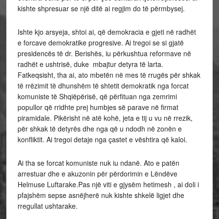
kishte shpresuar se një ditë ai regjim do të përmbysej.
Ishte kjo arsyeja, shtoi ai, që demokracia e gjeti në radhët
e forcave demokratike progresive. Ai tregoi se si gjatë
presidencës të dr. Berishës, iu përkushtua reformave në
radhët e ushtrisë, duke mbajtur detyra të larta.
Fatkeqsisht, tha ai, ato mbetën në mes të rrugës për shkak
të rrëzimit të dhunshëm të shtetit demokratik nga forcat
komuniste të Shqiëpërisë, që përfituan nga zemrimi
popullor që rridhte prej humbjes së parave në firmat
piramidale. Pikërisht në atë kohë, jeta e tij u vu në rrezik,
për shkak të detyrës dhe nga që u ndodh në zonën e
konfliktit. Ai tregoi detaje nga çastet e vështira që kaloi.
Ai tha se forcat komuniste nuk iu ndanë. Ato e patën
arrestuar dhe e akuzonin për përdorimin e Lëndëve
Helmuse Luftarake.Pas një viti e gjysëm hetimesh , ai doli i
pfajshëm sepse asnëjherë nuk kishte shkelë ligjet dhe
rregullat ushtarake.