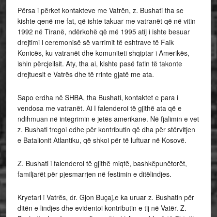
Përsa i përket kontakteve me Vatrën, z. Bushati tha se
kishte qenë me fat, që ishte takuar me vatranët që në vitin
1992 në Tiranë, ndërkohë që më 1995 atij i ishte besuar
drejtimi i ceremonisë së varrimit të eshtrave të Faik
Konicës, ku vatranët dhe komuniteti shqiptar i Amerikës,
ishin përcjellsit. Aty, tha ai, kishte pasë fatin të takonte
drejtuesit e Vatrës dhe të rrinte gjatë me ata.
Sapo erdha në SHBA, tha Bushati, kontaktet e para i
vendosa me vatranët. Ai I falenderoi të gjithë ata që e
ndihmuan në integrimin e jetës amerikane. Në fjalimin e vet
z. Bushati tregoi edhe për kontributin që dha për stërvitjen
e Batalionit Atlantiku, që shkoi për të luftuar në Kosovë.
Z. Bushati i falenderoi të gjithë miqtë, bashkëpunëtorët,
familjarët për pjesmarrjen në festimin e ditëlindjes.
Kryetari i Vatrës, dr. Gjon Buçaj,e ka uruar z. Bushatin për
ditën e lindjes dhe evidentoi kontributin e tij në Vatër. Z.