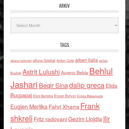
ARKIV
Arkiv
TAGS
arben llalla
alfons Grishaj
Anton Cefa
asllan
albano kolonjari
Behlul
Astrit Lulushi
Aurenc Bebja
Bushati
Jashari
dalip greca
Beqir Sina
Elida
Buçpapaj
Enver Bytyci
Elmi Berisha
Ermira Babamusta
Frank
Eugjen Merlika
Fahri Xharra
shkreli
Ilir
Gezim Llojdia
Fritz radovani