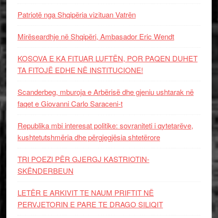
Patriotë nga Shqipëria vizituan Vatrën
Mirëseardhje në Shqipëri, Ambasador Eric Wendt
KOSOVA E KA FITUAR LUFTËN, POR PAQEN DUHET
TA FITOJË EDHE NË INSTITUCIONE!
Scanderbeg, mburoja e Arbërisë dhe gjeniu ushtarak në
faqet e Giovanni Carlo Saraceni-t
Republika mbi interesat politike: sovraniteti i qytetarëve,
kushtetutshmëria dhe përgjegjësia shtetërore
TRI POEZI PËR GJERGJ KASTRIOTIN-
SKËNDERBEUN
LETËR E ARKIVIT TE NAUM PRIFTIT NË
PERVJETORIN E PARE TE DRAGO SILIQIT