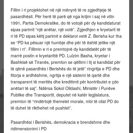
Fillim i ri projektohet në një mënyrë të re zgjedhjeje të
pasardhësit. Për herë të parë që nga krijim i saj në vitin
1991, Partia Demokratike, do të votojë për dy kandidaturat
sipas parimit “një anëtar, një votë”. Zgjedhjen e kryetarit të
ri të PD sipas këtij parimit e deklaroi vetë Z. Berisha kur tha
se “PD ka pësuar një humbje dhe për të është jetike një
fillim i ri”. Fillimin e ri e premtojnë dy kandidatët për të
marrë postin e kryetarittë PD. Lulzim Basha, kryetar i
Bashkisë së Tiranës, premton se qëllimi i tij si kandidat për
të qënë pasardhës i Berishës do të jetë” ringritja e PD dhe
fitorja e ardhëshme, ngritja e një sistemi të qartë dhe
transparent të meritës dhe kreditimit për kontributet e çdo
anëtari të saj”. Ndërsa Sokol Olldashi, Ministër i Punëve
Publike dhe Transportit, deputet në katër legjislatura,
premton të “rindërtojë themelet morale, mbi të cilat PD do
të duhet të rikthehet në pushtet”.
Pasardhësi i Berishës, demokracia e brendshme dhe
ridimensionimi i PD