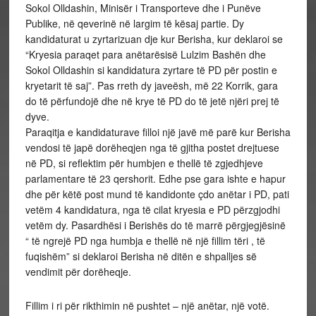
Sokol Olldashin, Minisër i Transporteve dhe i Punëve
Publike, në qeverinë në largim të kësaj partie. Dy
kandidaturat u zyrtarizuan dje kur Berisha, kur deklaroi se
“Kryesia paraqet para anëtarësisë Lulzim Bashën dhe
Sokol Olldashin si kandidatura zyrtare të PD për postin e
kryetarit të saj”. Pas rreth dy javeësh, më 22 Korrik, gara
do të përfundojë dhe në krye të PD do të jetë njëri prej të
dyve.
Paraqitja e kandidaturave filloi një javë më parë kur Berisha
vendosi të japë dorëheqjen nga të gjitha postet drejtuese
në PD, si reflektim për humbjen e thellë të zgjedhjeve
parlamentare të 23 qershorit. Edhe pse gara ishte e hapur
dhe për këtë post mund të kandidonte çdo anëtar i PD, pati
vetëm 4 kandidatura, nga të cilat kryesia e PD përzgjodhi
vetëm dy. Pasardhësi i Berishës do të marrë përgjegjësinë
“ të ngrejë PD nga humbja e thellë në një fillim tëri , të
fuqishëm” si deklaroi Berisha në ditën e shpalljes së
vendimit për dorëheqje.
Fillim i ri për rikthimin në pushtet – një anëtar, një votë.