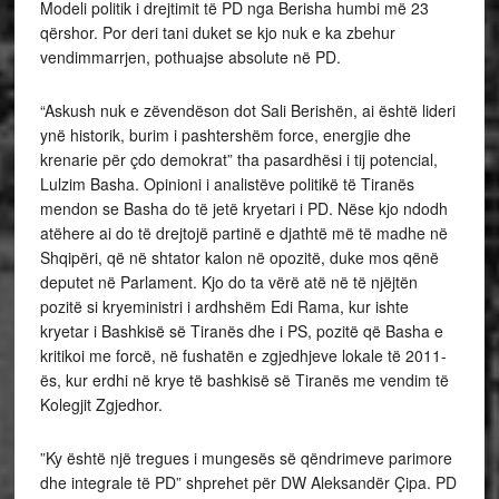
Modeli politik i drejtimit të PD nga Berisha humbi më 23
qërshor. Por deri tani duket se kjo nuk e ka zbehur
vendimmarrjen, pothuajse absolute në PD.
“Askush nuk e zëvendëson dot Sali Berishën, ai është lideri
ynë historik, burim i pashtershëm force, energjie dhe
krenarie për çdo demokrat” tha pasardhësi i tij potencial,
Lulzim Basha. Opinioni i analistëve politikë të Tiranës
mendon se Basha do të jetë kryetari i PD. Nëse kjo ndodh
atëhere ai do të drejtojë partinë e djathtë më të madhe në
Shqipëri, që në shtator kalon në opozitë, duke mos qënë
deputet në Parlament. Kjo do ta vërë atë në të njëjtën
pozitë si kryeministri i ardhshëm Edi Rama, kur ishte
kryetar i Bashkisë së Tiranës dhe i PS, pozitë që Basha e
kritikoi me forcë, në fushatën e zgjedhjeve lokale të 2011-
ës, kur erdhi në krye të bashkisë së Tiranës me vendim të
Kolegjit Zgjedhor.
”Ky është një tregues i mungesës së qëndrimeve parimore
dhe integrale të PD” shprehet për DW Aleksandër Çipa. PD