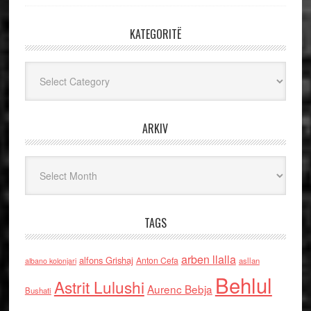
KATEGORITË
Kategoritë
ARKIV
Arkiv
TAGS
arben llalla
alfons Grishaj
Anton Cefa
asllan
albano kolonjari
Behlul
Astrit Lulushi
Aurenc Bebja
Bushati