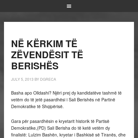
NË KËRKIM TË
ZËVENDËSIT TË
BERISHËS
JULY 5, 2013
BY
DGRECA
Basha apo Olldashi? Njëri prej dy kandidatëve tashmë të
vetëm do të jetë pasardhësi i Sali Berishës në Partinë
Demokratike të Shqipërisë.
Gara për pasardhësin e kryetarit historik të Partisë
Demokratike,(PD) Sali Berisha do të ketë vetëm dy
finalistë: Lulzim Bashën, kryetar i Bashkisë së Tiranës, dhe