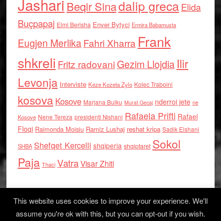
Jashari
dalip greca
Beqir Sina
Elida
Buçpapaj
Enver Bytyci
Elmi Berisha
Ermira Babamusta
Frank
Eugjen Merlika
Fahri Xharra
shkreli
Ilir
Gezim Llojdia
Fritz radovani
Levonja
Interviste
Kolec Traboini
Keze Kozeta Zylo
kosova
Kosove
nderroi jete
Marjana Bulku
ne
Murat Gecaj
Rafaela Prifti
Rafael
Nene Tereza
Kosove
presidenti Nishani
Floqi
Raimonda Moisiu
Ramiz Lushaj
reshat kripa
Sadik Elshani
Sokol
Shefqet Kercelli
shqiperia
shqiptaret
SHBA
Paja
Vatra
Visar Zhiti
Thaci
This website uses cookies to improve your experience. We'll
assume you're ok with this, but you can opt-out if you wish.