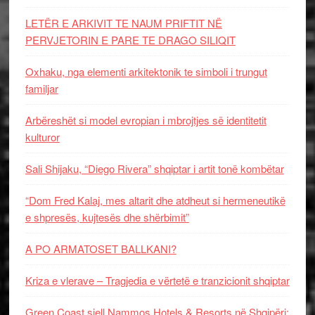
LETËR E ARKIVIT TE NAUM PRIFTIT NË
PERVJETORIN E PARE TE DRAGO SILIQIT
Oxhaku, nga elementi arkitektonik te simboli i trungut
familjar
Arbëreshët si model evropian i mbrojtjes së identitetit
kulturor
Sali Shijaku, “Diego Rivera” shqiptar i artit tonë kombëtar
“Dom Fred Kalaj, mes altarit dhe atdheut si hermeneutikë
e shpresës, kujtesës dhe shërbimit”
A PO ARMATOSET BALLKANI?
Kriza e vlerave – Tragjedia e vërtetë e tranzicionit shqiptar
Green Coast sjell Nammos Hotels & Resorts në Shqipëri: