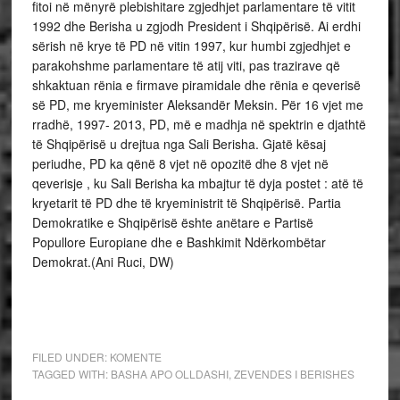
fitoi në mënyrë plebishitare zgjedhjet parlamentare të vitit
1992 dhe Berisha u zgjodh President i Shqipërisë. Ai erdhi
sërish në krye të PD në vitin 1997, kur humbi zgjedhjet e
parakohshme parlamentare të atij viti, pas trazirave që
shkaktuan rënia e firmave piramidale dhe rënia e qeverisë
së PD, me kryeminister Aleksandër Meksin. Për 16 vjet me
rradhë, 1997- 2013, PD, më e madhja në spektrin e djathtë
të Shqipërisë u drejtua nga Sali Berisha. Gjatë kësaj
periudhe, PD ka qënë 8 vjet në opozitë dhe 8 vjet në
qeverisje , ku Sali Berisha ka mbajtur të dyja postet : atë të
kryetarit të PD dhe të kryeministrit të Shqipërisë. Partia
Demokratike e Shqipërisë ështe anëtare e Partisë
Popullore Europiane dhe e Bashkimit Ndërkombëtar
Demokrat.(Ani Ruci, DW)
FILED UNDER:
KOMENTE
TAGGED WITH:
BASHA APO OLLDASHI
,
ZEVENDES I BERISHES