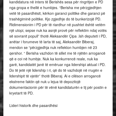
kandidatura në inters të Berishës sesa për ringritjen e PD
nga gropa e thellë e humbjes. “Berisha me përzgjedhjen
vetë të pasardhësit, kërkon garanci politike dhe garanci pë
trashëgiminë politike. Kjo zgjedhje do të bunkerizojë PD.
Ridimensionim i PD për të riardhur në pushtet është vetëm
një utopi, sepse nuk ka asnjë provë për reflektim ndaj votës
së sovranit popull” thotë Aleksandër Çipa .Ish deputeti i PD,
anëtar i forumeve të larta të saj, Aleksandër Biberaj,
mendon se “përzgjedhja nuk reflekton humbjen në 23
qershor. “ Berisha vazhdon të sillet me të njëtën arrogancë
që e coi në humbje. Nuk ka konkurrencë reale, nuk ka
garë, kandidatët janë të emëruar nga lidershipi aktual i PD.
Do të jetë një lidership i ri, që do të vazhdojë në rrugën e
lidershipit të vjetër” thotë Biberaj. Ai e cilëson arrogancë
ekstreme faktin që nuk u lejua të depozitojë
dokumentacionin për të vënë kandidaturën e tij për postin e
kryetarit të PD.
Lideri historik dhe pasardhësi