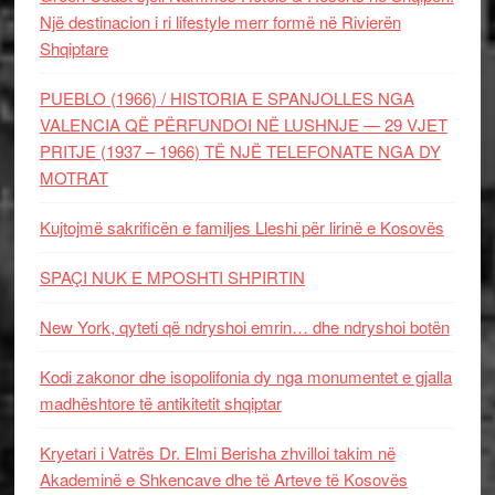
Një destinacion i ri lifestyle merr formë në Rivierën
Shqiptare
PUEBLO (1966) / HISTORIA E SPANJOLLES NGA
VALENCIA QË PËRFUNDOI NË LUSHNJE — 29 VJET
PRITJE (1937 – 1966) TË NJË TELEFONATE NGA DY
MOTRAT
Kujtojmë sakrificën e familjes Lleshi për lirinë e Kosovës
SPAÇI NUK E MPOSHTI SHPIRTIN
New York, qyteti që ndryshoi emrin… dhe ndryshoi botën
Kodi zakonor dhe isopolifonia dy nga monumentet e gjalla
madhështore të antikitetit shqiptar
Kryetari i Vatrës Dr. Elmi Berisha zhvilloi takim në
Akademinë e Shkencave dhe të Arteve të Kosovës