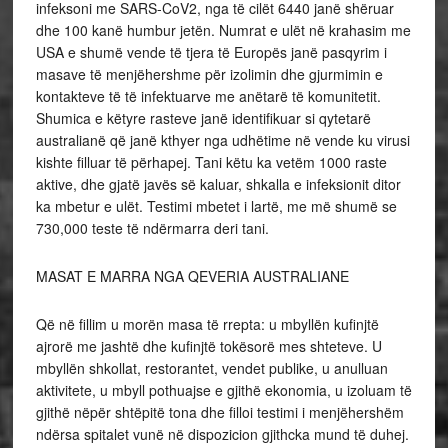
infeksoni me SARS-CoV2, nga të cilët 6440 janë shëruar
dhe 100 kanë humbur jetën. Numrat e ulët në krahasim me
USA e shumë vende të tjera të Europës janë pasqyrim i
masave të menjëhershme për izolimin dhe gjurmimin e
kontakteve të të infektuarve me anëtarë të komunitetit.
Shumica e këtyre rasteve janë identifikuar si qytetarë
australianë që janë kthyer nga udhëtime në vende ku virusi
kishte filluar të përhapej. Tani këtu ka vetëm 1000 raste
aktive, dhe gjatë javës së kaluar, shkalla e infeksionit ditor
ka mbetur e ulët. Testimi mbetet i lartë, me më shumë se
730,000 teste të ndërmarra deri tani.
MASAT E MARRA NGA QEVERIA AUSTRALIANE
Që në fillim u morën masa të rrepta: u mbyllën kufinjtë
ajrorë me jashtë dhe kufinjtë tokësorë mes shteteve. U
mbyllën shkollat, restorantet, vendet publike, u anulluan
aktivitete, u mbyll pothuajse e gjithë ekonomia, u izoluam të
gjithë nëpër shtëpitë tona dhe filloi testimi i menjëhershëm
ndërsa spitalet vunë në dispozicion gjithcka mund të duhej.