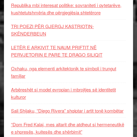
Republika mbi interesat politike: sovraniteti i qytetarëve,
kushtetutshmëria dhe përgjegjësia shtetërore
TRI POEZI PËR GJERGJ KASTRIOTIN-
SKËNDERBEUN
LETËR E ARKIVIT TE NAUM PRIFTIT NË
PERVJETORIN E PARE TE DRAGO SILIQIT
Oxhaku, nga elementi arkitektonik te simboli i trungut
familjar
Arbëreshët si model evropian i mbrojtjes së identitetit
kulturor
Sali Shijaku, “Diego Rivera” shqiptar i artit tonë kombëtar
“Dom Fred Kalaj, mes altarit dhe atdheut si hermeneutikë
e shpresës, kujtesës dhe shërbimit”