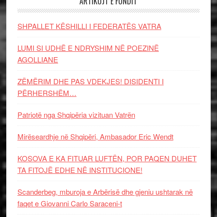
ARTIKUJT E FUNDIT
SHPALLET KËSHILLI I FEDERATËS VATRA
LUMI SI UDHË E NDRYSHIM NË POEZINË
AGOLLIANE
ZËMËRIM DHE PAS VDEKJES! DISIDENTI I
PËRHERSHËM…
Patriotë nga Shqipëria vizituan Vatrën
Mirëseardhje në Shqipëri, Ambasador Eric Wendt
KOSOVA E KA FITUAR LUFTËN, POR PAQEN DUHET
TA FITOJË EDHE NË INSTITUCIONE!
Scanderbeg, mburoja e Arbërisë dhe gjeniu ushtarak në
faqet e Giovanni Carlo Saraceni-t