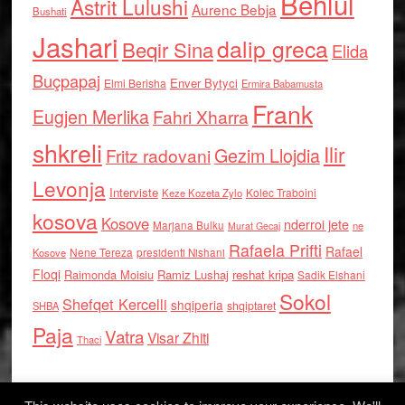
Behlul
Astrit Lulushi
Aurenc Bebja
Bushati
Jashari
dalip greca
Beqir Sina
Elida
Buçpapaj
Enver Bytyci
Elmi Berisha
Ermira Babamusta
Frank
Eugjen Merlika
Fahri Xharra
shkreli
Ilir
Gezim Llojdia
Fritz radovani
Levonja
Interviste
Kolec Traboini
Keze Kozeta Zylo
kosova
Kosove
nderroi jete
Marjana Bulku
ne
Murat Gecaj
Rafaela Prifti
Rafael
Nene Tereza
Kosove
presidenti Nishani
Floqi
Raimonda Moisiu
Ramiz Lushaj
reshat kripa
Sadik Elshani
Sokol
Shefqet Kercelli
shqiperia
shqiptaret
SHBA
Paja
Vatra
Visar Zhiti
Thaci