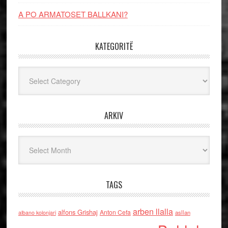
A PO ARMATOSET BALLKANI?
KATEGORITË
Kategoritë
ARKIV
Arkiv
TAGS
arben llalla
alfons Grishaj
Anton Cefa
asllan
albano kolonjari