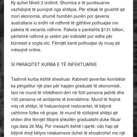
Ky quhet Niveli 3 izolimit. Shumica e të punësuarve
vazhdojnë të punojnë nga shtëpia. Për shkak të grushtit që
mori ekonomia, shumë humbën punën por qeveria
australiane iu erdhi në ndihmë të gjithëve pothuajse me
paketa të vecanta ndihme. Paketa e parëishte $131 billion,
përfshirë ndihmë jo vetëm për individët por edhe për
bizneset e vogla etc. Fëmijët kanë pothuajse dy muaj që
mësojnë online.
SI PARAQITET KURBA E TË INFEKTUARVE
Tashmë kurba është sheshuar. Kabineti qeveritar kombëtar
ka përgatitur një plan për hapjen graduale të ekonomisë,
tani ne mund të mblidhemi deri në 500 persona jashtë dhe
100 persona në ambjente të brendshme. Mund të ftojmë
miq në shtëpi, të frekuentojmë restorantet, të bëjmë
ushtrime fizike në grupe, të mund të vizitojmë shtëpi që
shiten dhe fëmijët fillojnë shkollën gradualisht duke filluar
nga data 26 Maj. Por mesazhi është i qartë: cdo hap që
bëjmë drejt këtyre relaksimeve duhet të shoqërohet me një