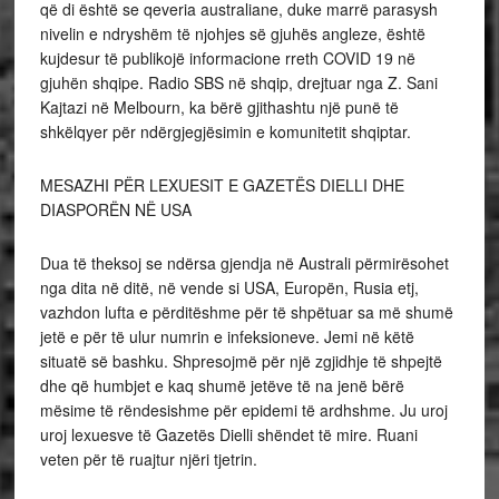
që di është se qeveria australiane, duke marrë parasysh
nivelin e ndryshëm të njohjes së gjuhës angleze, është
kujdesur të publikojë informacione rreth COVID 19 në
gjuhën shqipe. Radio SBS në shqip, drejtuar nga Z. Sani
Kajtazi në Melbourn, ka bërë gjithashtu një punë të
shkëlqyer për ndërgjegjësimin e komunitetit shqiptar.
MESAZHI PËR LEXUESIT E GAZETËS DIELLI DHE
DIASPORËN NË USA
Dua të theksoj se ndërsa gjendja në Australi përmirësohet
nga dita në ditë, në vende si USA, Europën, Rusia etj,
vazhdon lufta e përditëshme për të shpëtuar sa më shumë
jetë e për të ulur numrin e infeksioneve. Jemi në këtë
situatë së bashku. Shpresojmë për një zgjidhje të shpejtë
dhe që humbjet e kaq shumë jetëve të na jenë bërë
mësime të rëndesishme për epidemi të ardhshme. Ju uroj
uroj lexuesve të Gazetës Dielli shëndet të mire. Ruani
veten për të ruajtur njëri tjetrin.