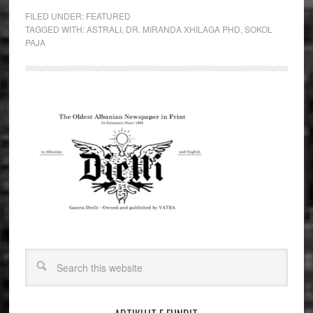
FILED UNDER:
FEATURED
TAGGED WITH:
ASTRALI
,
DR. MIRANDA XHILAGA PHD
,
SOKOL
PAJA