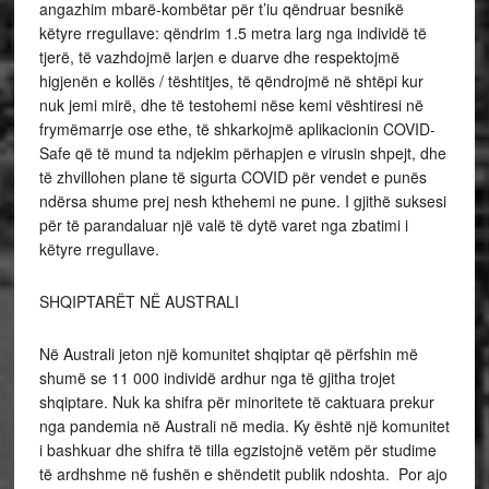
angazhim mbarë-kombëtar për t’iu qëndruar besnikë
këtyre rregullave: qëndrim 1.5 metra larg nga individë të
tjerë, të vazhdojmë larjen e duarve dhe respektojmë
higjenën e kollës / tështitjes, të qëndrojmë në shtëpi kur
nuk jemi mirë, dhe të testohemi nëse kemi vështiresi në
frymëmarrje ose ethe, të shkarkojmë aplikacionin COVID-
Safe që të mund ta ndjekim përhapjen e virusin shpejt, dhe
të zhvillohen plane të sigurta COVID për vendet e punës
ndërsa shume prej nesh kthehemi ne pune. I gjithë suksesi
për të parandaluar një valë të dytë varet nga zbatimi i
këtyre rregullave.
SHQIPTARËT NË AUSTRALI
Në Australi jeton një komunitet shqiptar që përfshin më
shumë se 11 000 individë ardhur nga të gjitha trojet
shqiptare. Nuk ka shifra për minoritete të caktuara prekur
nga pandemia në Australi në media. Ky është një komunitet
i bashkuar dhe shifra të tilla egzistojnë vetëm për studime
të ardhshme në fushën e shëndetit publik ndoshta. Por ajo