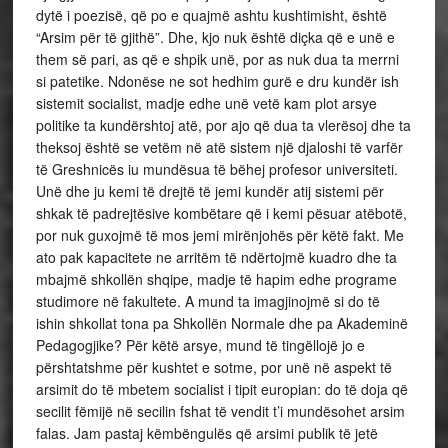
dytë i poezisë, që po e quajmë ashtu kushtimisht, është
“Arsim për të gjithë”. Dhe, kjo nuk është diçka që e unë e
them së pari, as që e shpik unë, por as nuk dua ta merrni
si patetike. Ndonëse ne sot hedhim gurë e dru kundër ish
sistemit socialist, madje edhe unë vetë kam plot arsye
politike ta kundërshtoj atë, por ajo që dua ta vlerësoj dhe ta
theksoj është se vetëm në atë sistem një djaloshi të varfër
të Greshnicës iu mundësua të bëhej profesor universiteti.
Unë dhe ju kemi të drejtë të jemi kundër atij sistemi për
shkak të padrejtësive kombëtare që i kemi pësuar atëbotë,
por nuk guxojmë të mos jemi mirënjohës për këtë fakt. Me
ato pak kapacitete ne arritëm të ndërtojmë kuadro dhe ta
mbajmë shkollën shqipe, madje të hapim edhe programe
studimore në fakultete. A mund ta imagjinojmë si do të
ishin shkollat tona pa Shkollën Normale dhe pa Akademinë
Pedagogjike? Për këtë arsye, mund të tingëllojë jo e
përshtatshme për kushtet e sotme, por unë në aspekt të
arsimit do të mbetem socialist i tipit europian: do të doja që
secilit fëmijë në secilin fshat të vendit t’i mundësohet arsim
falas. Jam pastaj këmbëngulës që arsimi publik të jetë