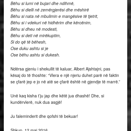
Bëhu si lumi në bujari dhe ndihmë,
Bëhu si dielli në zemërgjerësi dhe mëshirë
Bëhu si nata në mbulimin e mangësive të tjetrit,
Bëhu si i vdekuri në hidhërim dhe kërcënim,
Bëhu si dheu në modesti,
Bëhu si deti në mirëkuptim,
Si do që të bëhesh,
Ose duku ashtu si je
Ose bëhu ashtu si dukesh.
Ndërsa gjeniu i shekullit të kaluar, Albert Ajshtajni, pas
kësaj do të thoshte: “Vlera e një njeriu duhet parë në faktin
se çfarë jep e jo në atë se çfarë është në gjendje të marrë.”
Unë kaq kisha t’ju jap dhe këtë jua dhashë! Dhe, si
kundërvlerë, nuk dua asgjë!
Ju faleminderit dhe qofshi të bekuar!
Shkup, 12 maj 2016