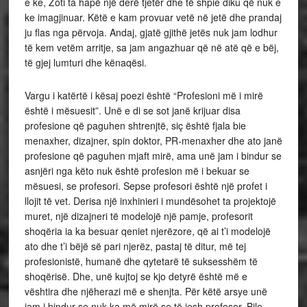
e ke, Zoti ta hapë një derë tjetër dhe të shpie diku që nuk e
ke imagjinuar. Këtë e kam provuar vetë në jetë dhe prandaj
ju flas nga përvoja. Andaj, gjatë gjithë jetës nuk jam lodhur
të kem vetëm arritje, sa jam angazhuar që në atë që e bëj,
të gjej lumturi dhe kënaqësi.
Vargu i katërtë i kësaj poezi është “Profesioni më i mirë
është i mësuesit”. Unë e di se sot janë krijuar disa
profesione që paguhen shtrenjtë, siç është fjala bie
menaxher, dizajner, spin doktor, PR-menaxher dhe ato janë
profesione që paguhen mjaft mirë, ama unë jam i bindur se
asnjëri nga këto nuk është profesion më i bekuar se
mësuesi, se profesori. Sepse profesori është një profet i
llojit të vet. Derisa një inxhinieri i mundësohet ta projektojë
muret, një dizajneri të modelojë një pamje, profesorit
shoqëria ia ka besuar qeniet njerëzore, që ai t’i modelojë
ato dhe t’i bëjë së pari njerëz, pastaj të ditur, më tej
profesionistë, humanë dhe qytetarë të suksesshëm të
shoqërisë. Dhe, unë kujtoj se kjo detyrë është më e
vështira dhe njëherazi më e shenjta. Për këtë arsye unë
jam i bindur se nuk ka më mirë se të jesh profesor. Bile