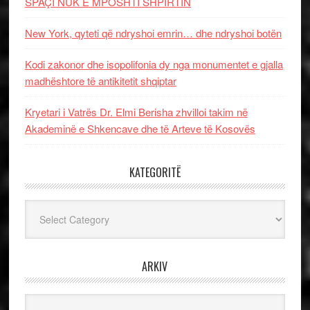
SPAÇI NUK E MPOSHTI SHPIRTIN
New York, qyteti që ndryshoi emrin… dhe ndryshoi botën
Kodi zakonor dhe isopolifonia dy nga monumentet e gjalla
madhështore të antikitetit shqiptar
Kryetari i Vatrës Dr. Elmi Berisha zhvilloi takim në
Akademinë e Shkencave dhe të Arteve të Kosovës
KATEGORITË
Kategoritë
ARKIV
Arkiv