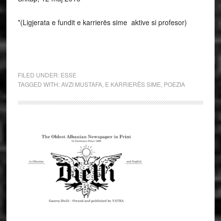
*(Ligjerata e fundit e karrierës sime aktive si profesor)
FILED UNDER:
ESSE
TAGGED WITH:
AVZI MUSTAFA
,
E KARRIERËS SIME
,
POEZIA