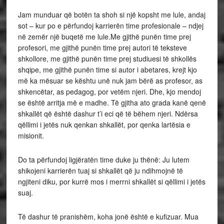
Jam munduar që botën ta shoh si një kopsht me lule, andaj
sot – kur po e përfundoj karrierën time profesionale – ndjej
në zemër një buqetë me lule.Me gjithë punën time prej
profesori, me gjithë punën time prej autori të teksteve
shkollore, me gjithë punën time prej studiuesi të shkollës
shqipe, me gjithë punën time si autor i abetares, krejt kjo
më ka mësuar se kështu unë nuk jam bërë as profesor, as
shkencëtar, as pedagog, por vetëm njeri. Dhe, kjo mendoj
se është arritja më e madhe. Të gjitha ato grada kanë qenë
shkallët që është dashur t’i eci që të bëhem njeri. Ndërsa
qëllimi i jetës nuk qenkan shkallët, por qenka lartësia e
misionit.
Do ta përfundoj ligjëratën time duke ju thënë: Ju lutem
shikojeni karrierën tuaj si shkallët që ju ndihmojnë të
ngjiteni diku, por kurrë mos i merrni shkallët si qëllimi i jetës
suaj.
Të dashur të pranishëm, koha jonë është e kufizuar. Mua