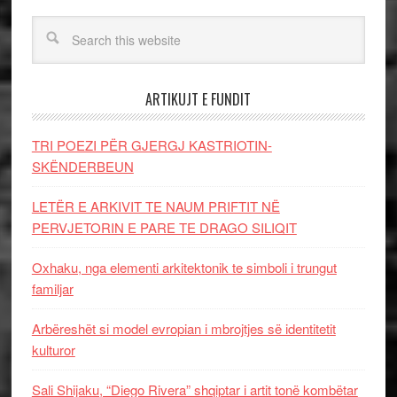
ARTIKUJT E FUNDIT
TRI POEZI PËR GJERGJ KASTRIOTIN-
SKËNDERBEUN
LETËR E ARKIVIT TE NAUM PRIFTIT NË
PERVJETORIN E PARE TE DRAGO SILIQIT
Oxhaku, nga elementi arkitektonik te simboli i trungut
familjar
Arbëreshët si model evropian i mbrojtjes së identitetit
kulturor
Sali Shijaku, “Diego Rivera” shqiptar i artit tonë kombëtar