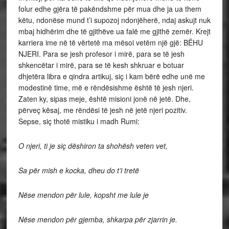
folur edhe gjëra të pakëndshme për mua dhe ja ua them
këtu, ndonëse mund t’i supozoj ndonjëherë, ndaj askujt nuk
mbaj hidhërim dhe të gjithëve ua falë me gjithë zemër. Krejt
karriera ime në të vërtetë ma mësoi vetëm një gjë: BËHU
NJERI. Para se jesh profesor i mirë, para se të jesh
shkencëtar i mirë, para se të kesh shkruar e botuar
dhjetëra libra e qindra artikuj, siç i kam bërë edhe unë me
modestinë time, më e rëndësishme është të jesh njeri.
Zaten ky, sipas meje, është misioni jonë në jetë. Dhe,
përveç kësaj, me rëndësi të jesh në jetë njeri pozitiv.
Sepse, siç thotë mistiku i madh Rumi:
O njeri, ti je siç dëshiron ta shohësh veten vet,
Sa për mish e kocka, dheu do t’i tretë
Nëse mendon për lule, kopsht me lule je
Nëse mendon për gjemba, shkarpa për zjarrin je.