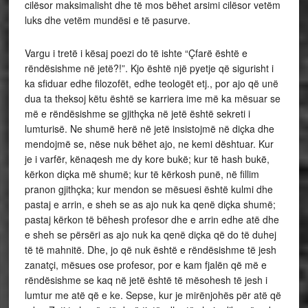
cilësor maksimalisht dhe të mos bëhet arsimi cilësor vetëm
luks dhe vetëm mundësi e të pasurve.
Vargu i tretë i kësaj poezi do të ishte “Çfarë është e
rëndësishme në jetë?!”. Kjo është një pyetje që sigurisht i
ka sfiduar edhe filozofët, edhe teologët etj., por ajo që unë
dua ta theksoj këtu është se karriera ime më ka mësuar se
më e rëndësishme se gjithçka në jetë është sekreti i
lumturisë. Ne shumë herë në jetë insistojmë në diçka dhe
mendojmë se, nëse nuk bëhet ajo, ne kemi dështuar. Kur
je i varfër, kënaqesh me dy kore bukë; kur të hash bukë,
kërkon diçka më shumë; kur të kërkosh punë, në fillim
pranon gjithçka; kur mendon se mësuesi është kulmi dhe
pastaj e arrin, e sheh se as ajo nuk ka qenë diçka shumë;
pastaj kërkon të bëhesh profesor dhe e arrin edhe atë dhe
e sheh se përsëri as ajo nuk ka qenë diçka që do të duhej
të të mahnitë. Dhe, jo që nuk është e rëndësishme të jesh
zanatçi, mësues ose profesor, por e kam fjalën që më e
rëndësishme se kaq në jetë është të mësohesh të jesh i
lumtur me atë që e ke. Sepse, kur je mirënjohës për atë që