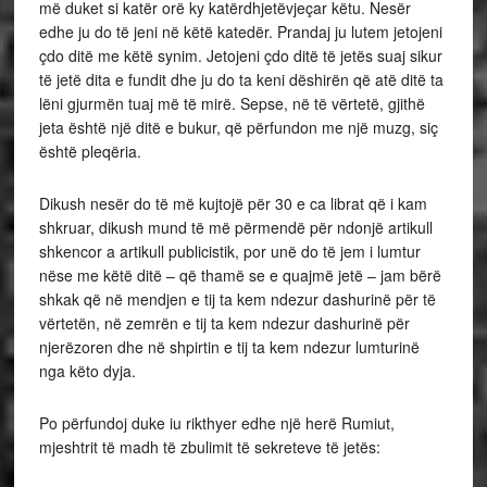
më duket si katër orë ky katërdhjetëvjeçar këtu. Nesër
edhe ju do të jeni në këtë katedër. Prandaj ju lutem jetojeni
çdo ditë me këtë synim. Jetojeni çdo ditë të jetës suaj sikur
të jetë dita e fundit dhe ju do ta keni dëshirën që atë ditë ta
lëni gjurmën tuaj më të mirë. Sepse, në të vërtetë, gjithë
jeta është një ditë e bukur, që përfundon me një muzg, siç
është pleqëria.
Dikush nesër do të më kujtojë për 30 e ca librat që i kam
shkruar, dikush mund të më përmendë për ndonjë artikull
shkencor a artikull publicistik, por unë do të jem i lumtur
nëse me këtë ditë – që thamë se e quajmë jetë – jam bërë
shkak që në mendjen e tij ta kem ndezur dashurinë për të
vërtetën, në zemrën e tij ta kem ndezur dashurinë për
njerëzoren dhe në shpirtin e tij ta kem ndezur lumturinë
nga këto dyja.
Po përfundoj duke iu rikthyer edhe një herë Rumiut,
mjeshtrit të madh të zbulimit të sekreteve të jetës: