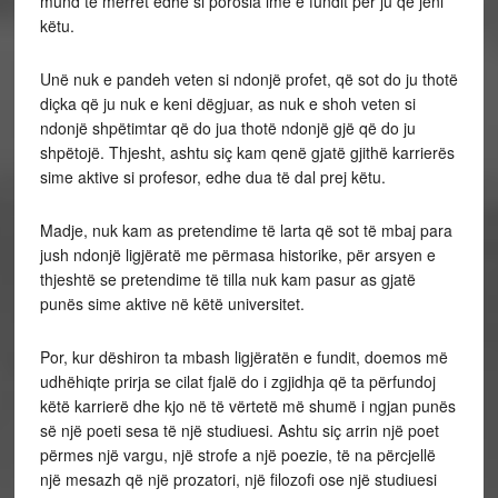
mund të merret edhe si porosia ime e fundit për ju që jeni
këtu.
Unë nuk e pandeh veten si ndonjë profet, që sot do ju thotë
diçka që ju nuk e keni dëgjuar, as nuk e shoh veten si
ndonjë shpëtimtar që do jua thotë ndonjë gjë që do ju
shpëtojë. Thjesht, ashtu siç kam qenë gjatë gjithë karrierës
sime aktive si profesor, edhe dua të dal prej këtu.
Madje, nuk kam as pretendime të larta që sot të mbaj para
jush ndonjë ligjëratë me përmasa historike, për arsyen e
thjeshtë se pretendime të tilla nuk kam pasur as gjatë
punës sime aktive në këtë universitet.
Por, kur dëshiron ta mbash ligjëratën e fundit, doemos më
udhëhiqte prirja se cilat fjalë do i zgjidhja që ta përfundoj
këtë karrierë dhe kjo në të vërtetë më shumë i ngjan punës
së një poeti sesa të një studiuesi. Ashtu siç arrin një poet
përmes një vargu, një strofe a një poezie, të na përcjellë
një mesazh që një prozatori, një filozofi ose një studiuesi