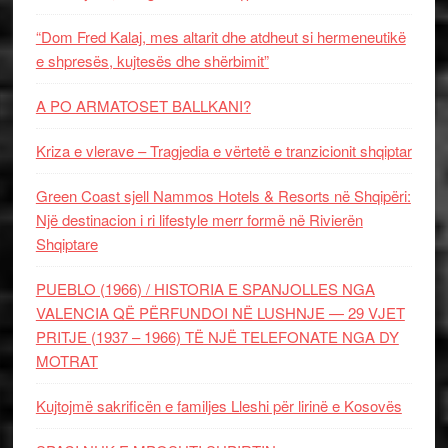
“Dom Fred Kalaj, mes altarit dhe atdheut si hermeneutikë
e shpresës, kujtesës dhe shërbimit”
A PO ARMATOSET BALLKANI?
Kriza e vlerave – Tragjedia e vërtetë e tranzicionit shqiptar
Green Coast sjell Nammos Hotels & Resorts në Shqipëri:
Një destinacion i ri lifestyle merr formë në Rivierën
Shqiptare
PUEBLO (1966) / HISTORIA E SPANJOLLES NGA
VALENCIA QË PËRFUNDOI NË LUSHNJE — 29 VJET
PRITJE (1937 – 1966) TË NJË TELEFONATE NGA DY
MOTRAT
Kujtojmë sakrificën e familjes Lleshi për lirinë e Kosovës