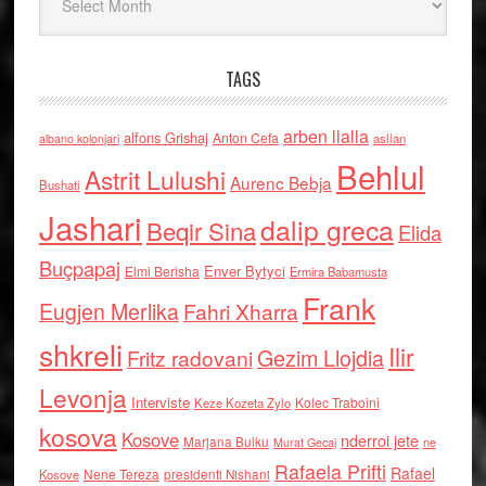
TAGS
arben llalla
alfons Grishaj
Anton Cefa
asllan
albano kolonjari
Behlul
Astrit Lulushi
Aurenc Bebja
Bushati
Jashari
dalip greca
Beqir Sina
Elida
Buçpapaj
Enver Bytyci
Elmi Berisha
Ermira Babamusta
Frank
Eugjen Merlika
Fahri Xharra
shkreli
Ilir
Gezim Llojdia
Fritz radovani
Levonja
Interviste
Kolec Traboini
Keze Kozeta Zylo
kosova
Kosove
nderroi jete
Marjana Bulku
ne
Murat Gecaj
Rafaela Prifti
Rafael
Nene Tereza
Kosove
presidenti Nishani