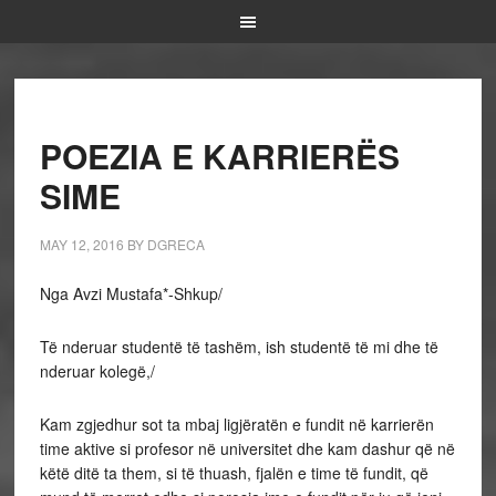
POEZIA E KARRIERËS
SIME
MAY 12, 2016
BY
DGRECA
Nga Avzi Mustafa*-Shkup/
Të nderuar studentë të tashëm, ish studentë të mi dhe të
nderuar kolegë,/
Kam zgjedhur sot ta mbaj ligjëratën e fundit në karrierën
time aktive si profesor në universitet dhe kam dashur që në
këtë ditë ta them, si të thuash, fjalën e time të fundit, që