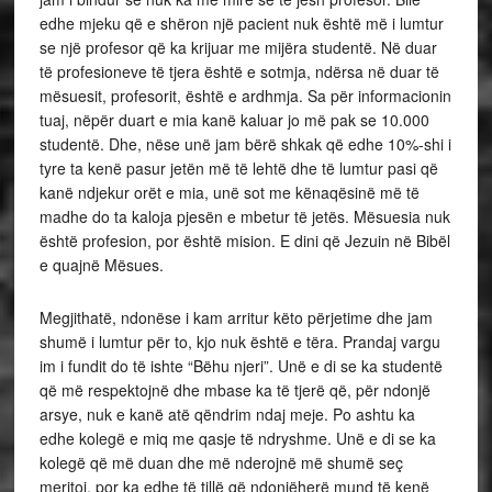
edhe mjeku që e shëron një pacient nuk është më i lumtur
se një profesor që ka krijuar me mijëra studentë. Në duar
të profesioneve të tjera është e sotmja, ndërsa në duar të
mësuesit, profesorit, është e ardhmja. Sa për informacionin
tuaj, nëpër duart e mia kanë kaluar jo më pak se 10.000
studentë. Dhe, nëse unë jam bërë shkak që edhe 10%-shi i
tyre ta kenë pasur jetën më të lehtë dhe të lumtur pasi që
kanë ndjekur orët e mia, unë sot me kënaqësinë më të
madhe do ta kaloja pjesën e mbetur të jetës. Mësuesia nuk
është profesion, por është mision. E dini që Jezuin në Bibël
e quajnë Mësues.
Megjithatë, ndonëse i kam arritur këto përjetime dhe jam
shumë i lumtur për to, kjo nuk është e tëra. Prandaj vargu
im i fundit do të ishte “Bëhu njeri”. Unë e di se ka studentë
që më respektojnë dhe mbase ka të tjerë që, për ndonjë
arsye, nuk e kanë atë qëndrim ndaj meje. Po ashtu ka
edhe kolegë e miq me qasje të ndryshme. Unë e di se ka
kolegë që më duan dhe më nderojnë më shumë seç
meritoj, por ka edhe të tillë që ndonjëherë mund të kenë