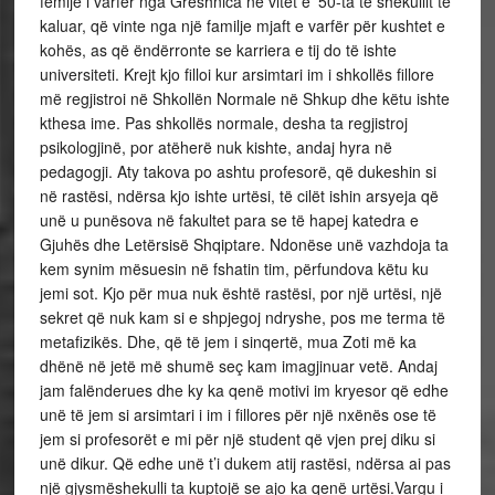
fëmijë i varfër nga Greshnica në vitet e ’50-ta të shekullit të
kaluar, që vinte nga një familje mjaft e varfër për kushtet e
kohës, as që ëndërronte se karriera e tij do të ishte
universiteti. Krejt kjo filloi kur arsimtari im i shkollës fillore
më regjistroi në Shkollën Normale në Shkup dhe këtu ishte
kthesa ime. Pas shkollës normale, desha ta regjistroj
psikologjinë, por atëherë nuk kishte, andaj hyra në
pedagogji. Aty takova po ashtu profesorë, që dukeshin si
në rastësi, ndërsa kjo ishte urtësi, të cilët ishin arsyeja që
unë u punësova në fakultet para se të hapej katedra e
Gjuhës dhe Letërsisë Shqiptare. Ndonëse unë vazhdoja ta
kem synim mësuesin në fshatin tim, përfundova këtu ku
jemi sot. Kjo për mua nuk është rastësi, por një urtësi, një
sekret që nuk kam si e shpjegoj ndryshe, pos me terma të
metafizikës. Dhe, që të jem i sinqertë, mua Zoti më ka
dhënë në jetë më shumë seç kam imagjinuar vetë. Andaj
jam falënderues dhe ky ka qenë motivi im kryesor që edhe
unë të jem si arsimtari i im i fillores për një nxënës ose të
jem si profesorët e mi për një student që vjen prej diku si
unë dikur. Që edhe unë t’i dukem atij rastësi, ndërsa ai pas
një gjysmëshekulli ta kuptojë se ajo ka qenë urtësi.Vargu i