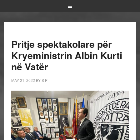
Pritje spektakolare për
Kryeministrin Albin Kurti
në Vatër
MAY 21, 2022
BY
S P