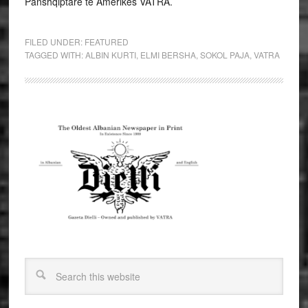
Panshqiptare të Amerikës VATRA.
FILED UNDER:
FEATURED
TAGGED WITH:
ALBIN KURTI
,
ELMI BERSHA
,
SOKOL PAJA
,
VATRA