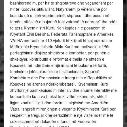
bashkërendim, për hir të shqiptarëve dhe veçanërisht për
hir të Kosovës aktualisht. Natyrshëm jo vetëm unë por
kushdo që e njeh veprimtarinë, shpreson dhe beson në
forcën, aftësinë e bujarinë tuaj vatranë të nderuar” tha ndër
të tjera Kryeministri Kurti. Nën kujdesin e posaçëm të
Kryetarit Elmi Berisha, Federata Panshqiptare e Amerikës
VATRA me rastin e 110 vjetorit të krijimit të saj nderoi me
Mirënjohje Kryeministrin Albin Kurti me motivacion: “Për
përfaqësimin dinjitoz shtetëror e kombëtar, për punën e
shkëlqyer, kontributin e reformat e thella në shtetin e
Kosovës, në ndërtimin e një imazhi të bukur e të fortë,
forcimin e jetës pluraliste e Institucionale, Sigurisë
Kombëtare dhe Promovimin e Integrimin e Republikës së
Kosovës në arenën ndërkombëtare”. Kryeministri Kurti
zhvilloi një bashkëbisedim intensiv dhe shumë interaktiv me
komunitetin ku u vu theksi te zhvillimi ekonomik, shteti
ligjor, zbatimi i ligjit dhe forcimi i miqësisë me Amerikën.
Vatra i shpreh mirënjohjen e veçantë Kryeministrit Kurti për
respektin e treguar dhe seriozitetin e një vizite ndër më të
suksesshmet në dekadën e fundit në Federatën