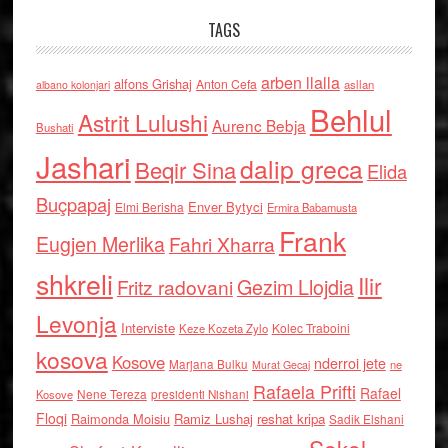
TAGS
arben llalla
alfons Grishaj
Anton Cefa
asllan
albano kolonjari
Behlul
Astrit Lulushi
Aurenc Bebja
Bushati
Jashari
dalip greca
Beqir Sina
Elida
Buçpapaj
Enver Bytyci
Elmi Berisha
Ermira Babamusta
Frank
Eugjen Merlika
Fahri Xharra
shkreli
Ilir
Gezim Llojdia
Fritz radovani
Levonja
Interviste
Kolec Traboini
Keze Kozeta Zylo
kosova
Kosove
nderroi jete
Marjana Bulku
ne
Murat Gecaj
Rafaela Prifti
Rafael
Nene Tereza
Kosove
presidenti Nishani
Floqi
Raimonda Moisiu
Ramiz Lushaj
reshat kripa
Sadik Elshani
Sokol