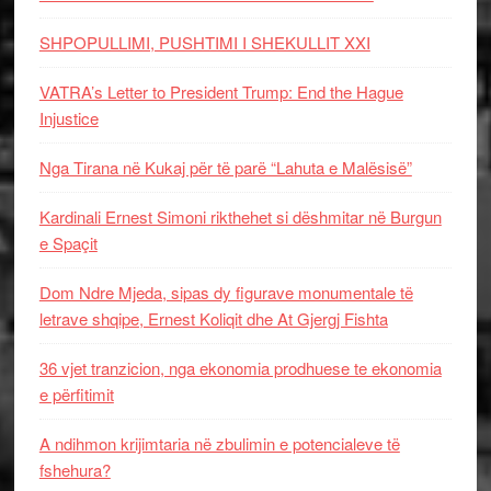
SHPOPULLIMI, PUSHTIMI I SHEKULLIT XXI
VATRA’s Letter to President Trump: End the Hague
Injustice
Nga Tirana në Kukaj për të parë “Lahuta e Malësisë”
Kardinali Ernest Simoni rikthehet si dëshmitar në Burgun
e Spaçit
Dom Ndre Mjeda, sipas dy figurave monumentale të
letrave shqipe, Ernest Koliqit dhe At Gjergj Fishta
36 vjet tranzicion, nga ekonomia prodhuese te ekonomia
e përfitimit
A ndihmon krijimtaria në zbulimin e potencialeve të
fshehura?