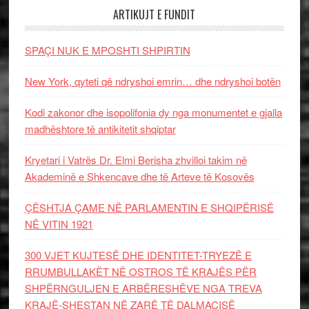
ARTIKUJT E FUNDIT
SPAÇI NUK E MPOSHTI SHPIRTIN
New York, qyteti që ndryshoi emrin… dhe ndryshoi botën
Kodi zakonor dhe isopolifonia dy nga monumentet e gjalla
madhështore të antikitetit shqiptar
Kryetari i Vatrës Dr. Elmi Berisha zhvilloi takim në
Akademinë e Shkencave dhe të Arteve të Kosovës
ÇËSHTJA ÇAME NË PARLAMENTIN E SHQIPËRISË
NË VITIN 1921
300 VJET KUJTESË DHE IDENTITET-TRYEZË E
RRUMBULLAKËT NË OSTROS TË KRAJËS PËR
SHPËRNGULJEN E ARBËRESHËVE NGA TREVA
KRAJË-SHESTAN NË ZARË TË DALMACISË