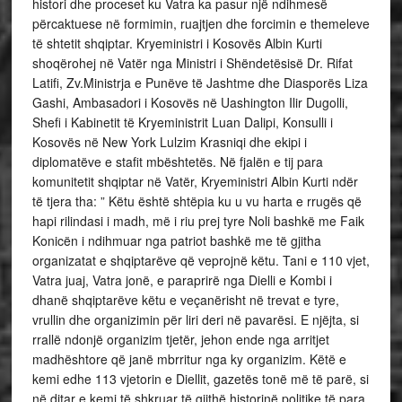
histori dhe proceset ku Vatra ka pasur një ndihmesë
përcaktuese në formimin, ruajtjen dhe forcimin e themeleve
të shtetit shqiptar. Kryeministri i Kosovës Albin Kurti
shoqërohej në Vatër nga Ministri i Shëndetësisë Dr. Rifat
Latifi, Zv.Ministrja e Punëve të Jashtme dhe Diasporës Liza
Gashi, Ambasadori i Kosovës në Uashington Ilir Dugolli,
Shefi i Kabinetit të Kryeministrit Luan Dalipi, Konsulli i
Kosovës në New York Lulzim Krasniqi dhe ekipi i
diplomatëve e stafit mbështetës. Në fjalën e tij para
komunitetit shqiptar në Vatër, Kryeministri Albin Kurti ndër
të tjera tha: ” Këtu është shtëpia ku u vu harta e rrugës që
hapi rilindasi i madh, më i riu prej tyre Noli bashkë me Faik
Konicën i ndihmuar nga patriot bashkë me të gjitha
organizatat e shqiptarëve që veprojnë këtu. Tani e 110 vjet,
Vatra juaj, Vatra jonë, e paraprirë nga Dielli e Kombi i
dhanë shqiptarëve këtu e veçanërisht në trevat e tyre,
vrullin dhe organizimin për liri deri në pavarësi. E njëjta, si
rrallë ndonjë organizim tjetër, jehon ende nga arritjet
madhështore që janë mbrritur nga ky organizim. Këtë e
kemi edhe 113 vjetorin e Diellit, gazetës tonë më të parë, si
në ditar e kemi të shkruar të gjithë historinë politike të para