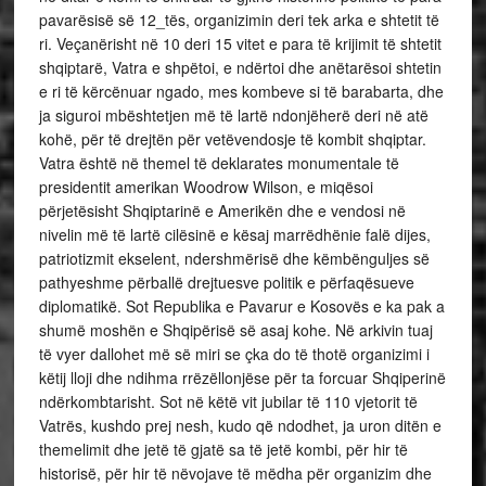
pavarësisë së 12_tës, organizimin deri tek arka e shtetit të
ri. Veçanërisht në 10 deri 15 vitet e para të krijimit të shtetit
shqiptarë, Vatra e shpëtoi, e ndërtoi dhe anëtarësoi shtetin
e ri të kërcënuar ngado, mes kombeve si të barabarta, dhe
ja siguroi mbështetjen më të lartë ndonjëherë deri në atë
kohë, për të drejtën për vetëvendosje të kombit shqiptar.
Vatra është në themel të deklarates monumentale të
presidentit amerikan Woodrow Wilson, e miqësoi
përjetësisht Shqiptarinë e Amerikën dhe e vendosi në
nivelin më të lartë cilësinë e kësaj marrëdhënie falë dijes,
patriotizmit ekselent, ndershmërisë dhe këmbënguljes së
pathyeshme përballë drejtuesve politik e përfaqësueve
diplomatikë. Sot Republika e Pavarur e Kosovës e ka pak a
shumë moshën e Shqipërisë së asaj kohe. Në arkivin tuaj
të vyer dallohet më së miri se çka do të thotë organizimi i
këtij lloji dhe ndihma rrëzëllonjëse për ta forcuar Shqiperinë
ndërkombtarisht. Sot në këtë vit jubilar të 110 vjetorit të
Vatrës, kushdo prej nesh, kudo që ndodhet, ja uron ditën e
themelimit dhe jetë të gjatë sa të jetë kombi, për hir të
historisë, për hir të nëvojave të mëdha për organizim dhe