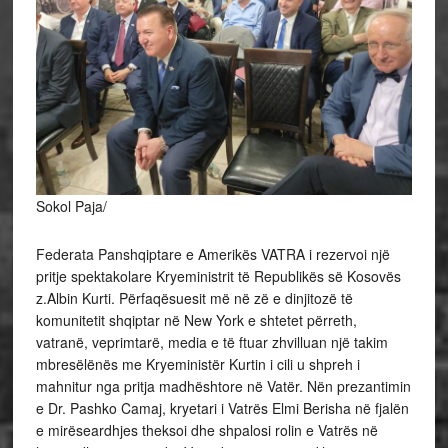
Sokol Paja/
Federata Panshqiptare e Amerikës VATRA i rezervoi një
pritje spektakolare Kryeministrit të Republikës së Kosovës
z.Albin Kurti. Përfaqësuesit më në zë e dinjitozë të
komunitetit shqiptar në New York e shtetet përreth,
vatranë, veprimtarë, media e të ftuar zhvilluan një takim
mbresëlënës me Kryeministër Kurtin i cili u shpreh i
mahnitur nga pritja madhështore në Vatër. Nën prezantimin
e Dr. Pashko Camaj, kryetari i Vatrës Elmi Berisha në fjalën
e mirëseardhjes theksoi dhe shpalosi rolin e Vatrës në