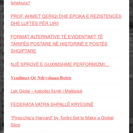
fshehura?
PROF. AHMET QERIQI DHE EPOKA E REZISTENCЁS
DHE LUFTЁS PЁR LIRI!
FORMAT ALTERNATIVE TË EVIDENTIMIT TË
TARIFËS POSTARE NË HISTORINË E POSTËS
SHQIPTARE
NJË SPROVË E GUXIMSHME PERFORMIZMI…
𝐕𝐞𝐧𝐝𝐢𝐦𝐞𝐭 𝐐𝐞̈ 𝐍𝐝𝐫𝐲𝐬𝐡𝐮𝐚𝐧 𝐁𝐨𝐭𝐞̈𝐧
Lek Gjolaj – kalorësi fisnik i Malësisë
FEDERATA VATRA SHPALLË KRYESINË
“Pinocchio’s Harvard” by Tertini Set to Make a Global
Slice