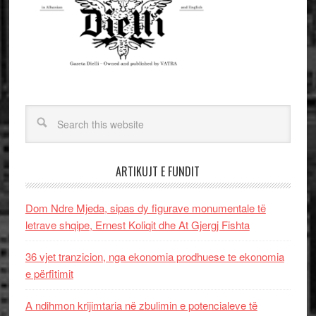
ARTIKUJT E FUNDIT
Dom Ndre Mjeda, sipas dy figurave monumentale të
letrave shqipe, Ernest Koliqit dhe At Gjergj Fishta
36 vjet tranzicion, nga ekonomia prodhuese te ekonomia
e përfitimit
A ndihmon krijimtaria në zbulimin e potencialeve të