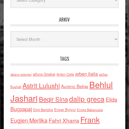
ARKIV
Arkiv
TAGS
arben llalla
alfons Grishaj
Anton Cefa
asllan
albano kolonjari
Behlul
Astrit Lulushi
Aurenc Bebja
Bushati
Jashari
dalip greca
Beqir Sina
Elida
Buçpapaj
Enver Bytyci
Elmi Berisha
Ermira Babamusta
Frank
Eugjen Merlika
Fahri Xharra