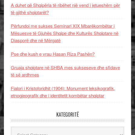
A duhet që Shqipëria të ribëhet një vend i jetueshëm për
të gjithë shqiptarët?
Përfundoi me sukses Seminari XIX Mbarëkombëtar i
Mësuesve të Gjuhës Shqipe dhe Kulturës Shqiptare në
Diasporë dhe në Mërgatë
Pse dhe kush e vrau Hasan Riza Pashën?
Gruaja shqiptare në SHBA mes sukseseve dhe sfidave
të së ardhmes
Fjalori i Kristoforidhit (1904): Monument leksikografik,
etnogjeografik dhe i identitetit kombëtar shqiptar
KATEGORITË
Kategoritë