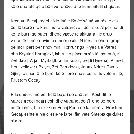
këtë dhuratë që u bëri vatranëve dhe komunitetit shqiptar.
Kryetari Bucaj tregoi historinë e Shtëpisë së Vatrës, e cila
është blerë me kursimet e vatranëve ndër vite. Ai përmendi
kontributin që patën dhënë viteve të shkuara një grup
vatranësh në rinovimin e ndërtesës. Ndërsa atëhere grupi
që mori përsipër rinovimin , i prirur nga Kryesia e Vatrës
dhe Kryetari Karagjozi, ishte me pjesmarrës të shumtë, si
Zef Balaj, Arjan Myrtaj,Ibrahim Kolari, Sejdi Hysenaj, Ahmet
Hoti, vëllezërit Bytyci, Zef Perndocaj, Jonuz Ndreu,Ramiz
Gjini, e shumë të tjerë, këtë herë rinovuesi ishte vetëm një,
Rrustem Gecaj.
E falenderojmë për këtë bujari që anëtari I Këshillit të
Vatrës tregoi ndaj nesh dhe vatranët do t’I jenë përherë
mirënjohës, tha dr. Gjon Bucaj.Puna që ka bërë z. Rrustem
Gecaj, është e një cilësie të lartë, flet vetë Shtëpia që duket
si e re.