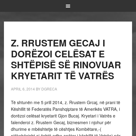
Z. RRUSTEM GECAJ I
DORËZOI CELËSAT E
SHTËPISË SË RINOVUAR
KRYETARIT TË VATRËS
APRIL 6, 2014
BY
DGRECA
Të shtunën me 5 prill 2014, z. Rrustem Grcaj, në prani të
Këshillit të Federatës Panshqiptare të Amerikës VATRA, i
dorëzoi celësat kryetarit Gjon Bucaj. Kryetari i Vatrës e
falenderoi z. Rrustem Gecaj, biznesmen i njohur për
dhurime e mbështetje të cështjes Kombëtare,-(
njëkohësisht ai është edhe anëtar i këshillit të Vatrës),për