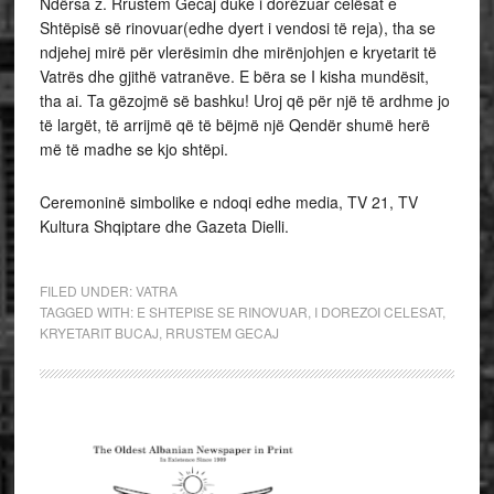
Ndërsa z. Rrustem Gecaj duke i dorëzuar celësat e
Shtëpisë së rinovuar(edhe dyert i vendosi të reja), tha se
ndjehej mirë për vlerësimin dhe mirënjohjen e kryetarit të
Vatrës dhe gjithë vatranëve. E bëra se I kisha mundësit,
tha ai. Ta gëzojmë së bashku! Uroj që për një të ardhme jo
të largët, të arrijmë që të bëjmë një Qendër shumë herë
më të madhe se kjo shtëpi.
Ceremoninë simbolike e ndoqi edhe media, TV 21, TV
Kultura Shqiptare dhe Gazeta Dielli.
FILED UNDER:
VATRA
TAGGED WITH:
E SHTEPISE SE RINOVUAR
,
I DOREZOI CELESAT
,
KRYETARIT BUCAJ
,
RRUSTEM GECAJ