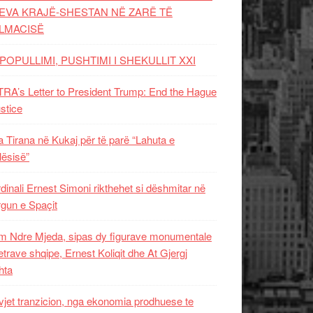
EVA KRAJË-SHESTAN NË ZARË TË
LMACISË
POPULLIMI, PUSHTIMI I SHEKULLIT XXI
RA’s Letter to President Trump: End the Hague
ustice
 Tirana në Kukaj për të parë “Lahuta e
ësisë”
dinali Ernest Simoni rikthehet si dëshmitar në
gun e Spaçit
 Ndre Mjeda, sipas dy figurave monumentale
letrave shqipe, Ernest Koliqit dhe At Gjergj
hta
vjet tranzicion, nga ekonomia prodhuese te