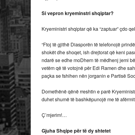
Si vepron kryeminstri shqiptar?
Kryeministri shqiptar që ka “zaptuar” çdo qel
“Ftoj të gjithë Diasporën të telefonojë prindë
shokët dhe shoqet, ish drejtorat që keni pas
ndarë se edhe moDhern të mëdhenj jemi bërë
vetëm që të votojnë për Edi Ramen dhe sahanl
paçka se fshihen nën jorganin e Partisë So
Domethënë qënë rreshtin e parë Kryeministri
duhet shumë të bashkëpunojë me të afërmit q
Ç’mjerim!…
Gjuha Shqipe për të dy shtetet