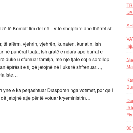
TR
DA
SH
izë të Kombit tim del në TV-të shqiptare dhe thërret si:
VAT
r, të afërm, vjehrin, vjehrën, kunatën, kunatin, ish
Inj
ur në punërat tuaja, ish gratë e ndara apo burrat e
 duke u sfumuar familja, me një fjalë soj e sorollop
Nga
Mal
ëpirësit e tij që jetojnë në lluks të shfrenuar…,
cialiste…
Kar
Bur
 ynë e ka përjashtuar Diasporën nga votimet, por që I
ë jetojnë atje për të votuar kryeministrin…
Dom
të 
Fis
36 