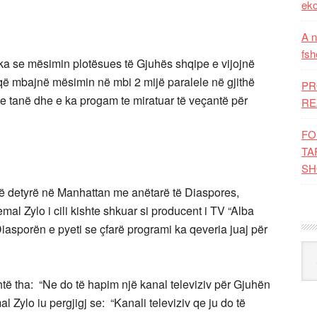
eko
A n
fsh
ika se mësimin plotësues të Gjuhës shqipe e vijojnë
që mbajnë mësimin në mbi 2 mijë paralele në gjithë
PR
e tanë dhe e ka progam te miratuar të veçantë për
RE
FO
TA
SH
ë detyrë në Manhattan me anëtarë të Diaspores,
al Zylo i cili kishte shkuar si producent i TV “Alba
iasporën e pyeti se çfarë programi ka qeveria juaj për
Kat
të tha: “Ne do të hapim një kanal televiziv për Gjuhën
Zylo iu pergjigj se: “Kanali televiziv qe ju do të