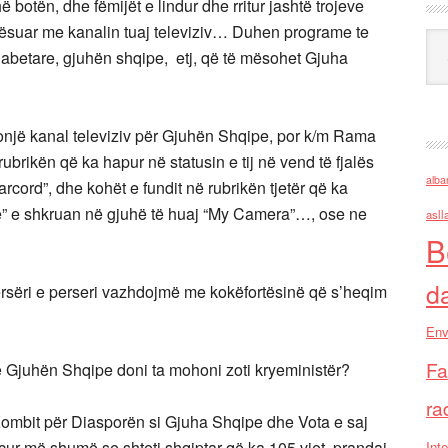
botën, dhe fëmijët e lindur dhe rritur jashtë trojeve
mësuar me kanalin tuaj televiziv… Duhen programe te
Ark
, abetare, gjuhën shqipe, etj, që të mësohet Gjuha
donjë kanal televiziv për Gjuhën Shqipe, por k/m Rama
brikën që ka hapur në statusin e tij në vend të fjalës
alba
rcord”, dhe kohët e fundit në rubrikën tjetër që ka
e” e shkruan në gjuhë të huaj “My Camera”…, ose ne
asll
B
d
rsëri e perseri vazhdojmë me kokëfortësinë që s’heqim
Env
Fa
e Gjuhën Shqipe doni ta mohoni zoti kryeministër?
ra
 Kombit për Diasporën si Gjuha Shqipe dhe Vota e saj
 ecur më shumë se shteti shqiptar që ka 105 vjet, prandaj
Inte