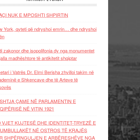
AÇI NUK E MPOSHTI SHPIRTIN
 York, qyteti që ndryshoi emrin… dhe ndryshoi
ën
i zakonor dhe isopolifonia dy nga monumentet
jalla madhështore të antikitetit shqiptar
etari i Vatrës Dr. Elmi Berisha zhvilloi takim në
deminë e Shkencave dhe të Arteve të
sovës
SHTJA ÇAME NË PARLAMENTIN E
QIPËRISË NË VITIN 1921
0 VJET KUJTESË DHE IDENTITET-TRYEZË E
UMBULLAKËT NË OSTROS TË KRAJËS
R SHPËRNGULJEN E ARBËRESHËVE NGA