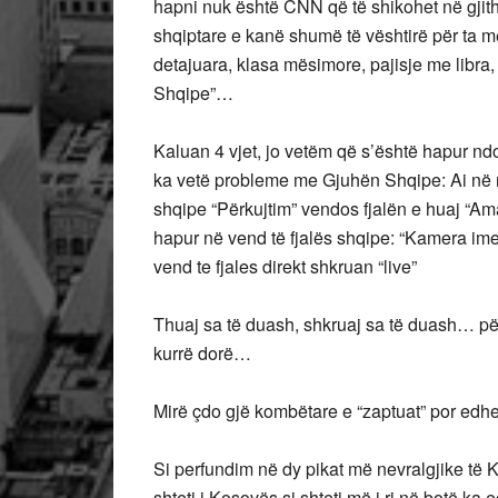
hapni nuk është CNN që të shikohet në gjithë 
shqiptare e kanë shumë të vështirë për ta 
detajuara, klasa mësimore, pajisje me libra
Shqipe”…
Kaluan 4 vjet, jo vetëm që s’është hapur n
ka vetë probleme me Gjuhën Shqipe: Ai në ru
shqipe “Përkujtim” vendos fjalën e huaj “Ama
hapur në vend të fjalës shqipe: “Kamera im
vend te fjales direkt shkruan “live”
Thuaj sa të duash, shkruaj sa të duash… pë
kurrë dorë…
Mirë çdo gjë kombëtare e “zaptuat” por edh
Si perfundim në dy pikat më nevralgjike të
shteti i Kosovës si shteti më i ri në botë ka