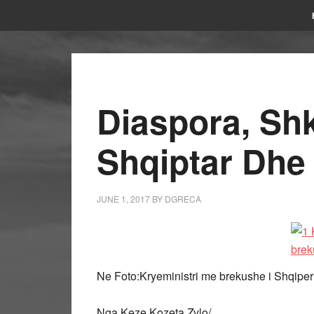
Diaspora, Shk
Shqiptar Dhe 
JUNE 1, 2017
BY
DGRECA
Ne Foto:Kryeministri me brekushe i Shqip
Nga Keze Kozeta Zylo/