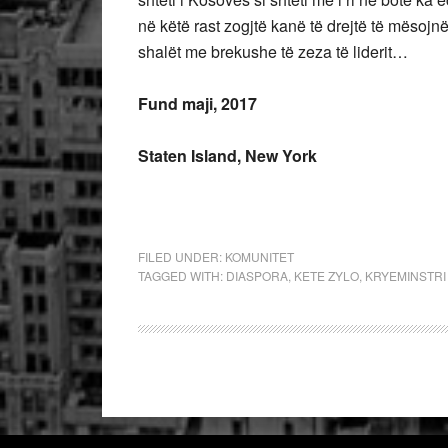
në këtë rast zogjtë kanë të drejtë të mësojnë
shalët me brekushe të zeza të liderit…
Fund maji, 2017
Staten Island, New York
FILED UNDER:
KOMUNITET
TAGGED WITH:
DIASPORA
,
KETE ZYLO
,
KRYEMINSTRI