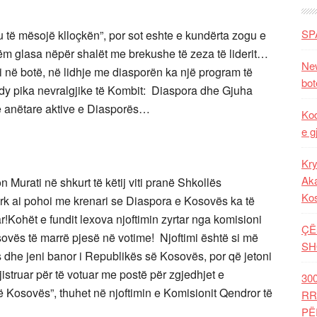
SP
u të mësojë klloçkën”, por sot eshte e kundërta zogu e
tëm glasa nëpër shalët me brekushe të zeza të liderit…
New
i në botë, në lidhje me diasporën ka një program të
bot
 dy pika nevralgjike të Kombit: Diaspora dhe Gjuha
ë anëtare aktive e Diasporës…
Kod
e g
Kry
Aka
n Murati në shkurt të këtij viti pranë Shkollës
Ko
rk ai pohoi me krenari se Diaspora e Kosovës ka të
!Kohët e fundit lexova njoftimin zyrtar nga komisioni
ÇË
ovës të marrë pjesë në votime! Njoftimi është si më
SH
dhe jeni banor i Republikës së Kosovës, por që jetoni
jistruar për të votuar me postë për zgjedhjet e
30
Kosovës”, thuhet në njoftimin e Komisionit Qendror të
RR
PË