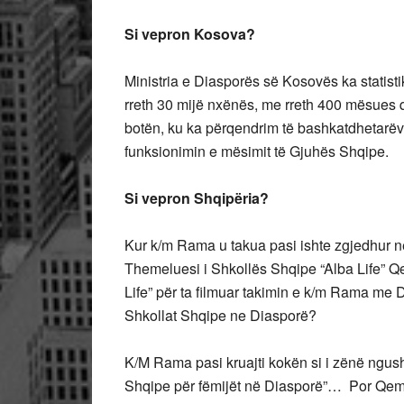
Si vepron Kosova?
Ministria e Diasporës së Kosovës ka statist
rreth 30 mijë nxënës, me rreth 400 mësues 
botën, ku ka përqendrim të bashkatdhetarëv
funksionimin e mësimit të Gjuhës Shqipe.
Si vepron Shqipëria?
Kur k/m Rama u takua pasi ishte zgjedhur n
Themeluesi i Shkollës Shqipe “Alba Life” Qem
Life” për ta filmuar takimin e k/m Rama me D
Shkollat Shqipe ne Diasporë?
K/M Rama pasi kruajti kokën si i zënë ngush
Shqipe për fëmijët në Diasporë”… Por Qemal 