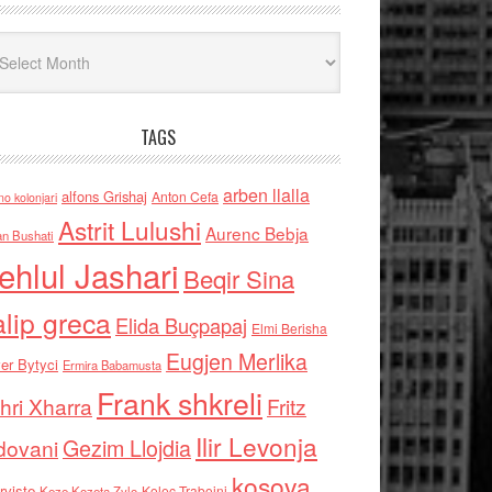
iv
TAGS
arben llalla
alfons Grishaj
Anton Cefa
no kolonjari
Astrit Lulushi
Aurenc Bebja
an Bushati
ehlul Jashari
Beqir Sina
alip greca
Elida Buçpapaj
Elmi Berisha
Eugjen Merlika
er Bytyci
Ermira Babamusta
Frank shkreli
hri Xharra
Fritz
Ilir Levonja
Gezim Llojdia
dovani
kosova
rviste
Kolec Traboini
Keze Kozeta Zylo