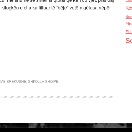
 klloçkën e cila ka filluar të “bëjë” vetëm gëlasa nëpër
Ko
Nen
Flo
Els
So
 ME BREKUSHE
,
SHKOLLA SHQIPE