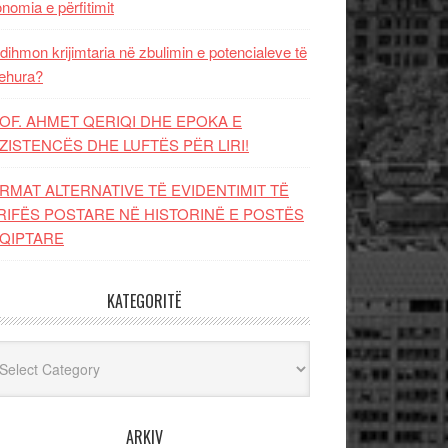
nomia e përfitimit
dihmon krijimtaria në zbulimin e potencialeve të
ehura?
OF. AHMET QERIQI DHE EPOKA E
ZISTENCЁS DHE LUFTЁS PЁR LIRI!
RMAT ALTERNATIVE TË EVIDENTIMIT TË
RIFËS POSTARE NË HISTORINË E POSTËS
QIPTARE
KATEGORITË
egoritë
ARKIV