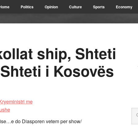
Home
Politics
Opinion
Culture
Sports
Economy
ollat ship, Shteti
Shteti i Kosovës
erise…e do Diasporen vetem per show/