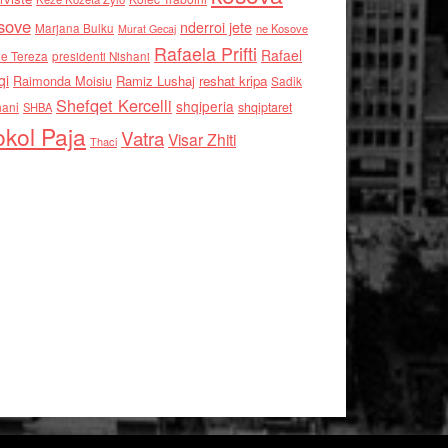
sove
nderroi jete
Marjana Bulku
ne Kosove
Murat Gecaj
Rafaela Prifti
Rafael
e Tereza
presidenti Nishani
qi
Raimonda Moisiu
Ramiz Lushaj
reshat kripa
Sadik
Shefqet Kercelli
shqiperia
hani
shqiptaret
SHBA
kol Paja
Vatra
Visar Zhiti
Thaci