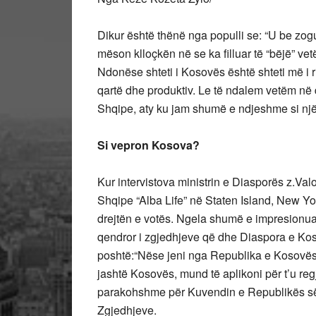
Dikur është thënë nga populli se: “U be zog
mëson klloçkën në se ka filluar të “bëjë” ve
Ndonëse shteti i Kosovës është shteti më i r
qartë dhe produktiv. Le të ndalem vetëm në
Shqipe, aty ku jam shumë e ndjeshme si nj
Si vepron Kosova?
Kur intervistova ministrin e Diasporës z.Valo
Shqipe “Alba Life” në Staten Island, New Yo
drejtën e votës. Ngela shumë e impresionuar
qendror i zgjedhjeve që dhe Diaspora e Kos
poshtë:“Nëse jeni nga Republika e Kosovës 
jashtë Kosovës, mund të aplikoni për t’u reg
parakohshme për Kuvendin e Republikës së 
Zgjedhjeve.