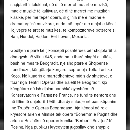
shqiptarit intelektual, që di të merret me art e muzikë,
madje muzikë të kultivuar, që di të merret me muzikën
klasike, për më tepër opera, si gjinia më e madhe e
dramaturgjisë muzikore, ende më tepër me majat e kësaj
lloj vepre të artit të muzikës, të kompozitorëve botërore si
Bah, Hendel, Hajden, Bet-hoven, Moxart…
Goditjen e parë këtij koncepti poshtërues për shqiptarët ia
dha qysh në vitin 1945, ende pa u tharë plagët e luftës,
bash në mes të Beogradit, një shqiptare e Shqipërise
Londineze, këngëtarja korçare, sopranoja Tefta Tashko
Koço. Në kuadrin e marrëdhënieve midis dy shteteve, e
ftuar nga Teatri i Operas dhe Baletit të Beogradit, kjo
këngëtare që ish diplomuar shkëlqyeshëm në
Konservatorin e Parisit në Francë, në fund të nëntorit dhe
në fillim të dhjetorit 1945, dha dy shfaqje në bashkëpunim
me Trupën e Operas Beogradase. Ajo këndoi në role
kryesore arien e Mimisë tek opera “Bohema” e Puçinit dhe
arien e Rozinës në operan komike “Berberi i Seviljes” të
Rosinit. Nga publiku i kryeqytetit jugosllav dhe shtypi e