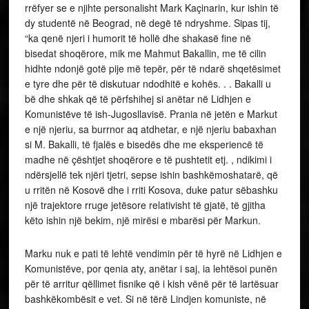
rrëfyer se e njihte personalisht Mark Kaçinarin, kur ishin të
dy studentë në Beograd, në degë të ndryshme. Sipas tij,
“ka qenë njeri i humorit të hollë dhe shakasë fine në
bisedat shoqërore, mik me Mahmut Bakallin, me të cilin
hidhte ndonjë gotë pije më tepër, për të ndarë shqetësimet
e tyre dhe për të diskutuar ndodhitë e kohës. . . Bakalli u
bë dhe shkak që të përfshihej si anëtar në Lidhjen e
Komunistëve të ish-Jugosllavisë. Prania në jetën e Markut
e një njeriu, sa burrnor aq atdhetar, e një njeriu babaxhan
si M. Bakalli, të fjalës e bisedës dhe me eksperiencë të
madhe në çështjet shoqërore e të pushtetit etj. , ndikimi i
ndërsjellë tek njëri tjetri, sepse ishin bashkëmoshatarë, që
u rritën në Kosovë dhe i rriti Kosova, duke patur sëbashku
një trajektore rruge jetësore relativisht të gjatë, të gjitha
këto ishin një bekim, një mirësi e mbarësi për Markun.
Marku nuk e pati të lehtë vendimin për të hyrë në Lidhjen e
Komunistëve, por qenia aty, anëtar i saj, ia lehtësoi punën
për të arritur qëllimet fisnike që i kish vënë për të lartësuar
bashkëkombësit e vet. Si në tërë Lindjen komuniste, në