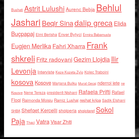
Behlul
Astrit Lulushi
Aurenc Bebja
Bushati
Jashari
dalip greca
Beqir Sina
Elida
Buçpapaj
Enver Bytyci
Elmi Berisha
Ermira Babamusta
Frank
Eugjen Merlika
Fahri Xharra
shkreli
Ilir
Gezim Llojdia
Fritz radovani
Levonja
Interviste
Kolec Traboini
Keze Kozeta Zylo
kosova
Kosove
nderroi jete
Marjana Bulku
ne
Murat Gecaj
Rafaela Prifti
Rafael
Nene Tereza
Kosove
presidenti Nishani
Floqi
Raimonda Moisiu
Ramiz Lushaj
reshat kripa
Sadik Elshani
Sokol
Shefqet Kercelli
shqiperia
shqiptaret
SHBA
Paja
Vatra
Visar Zhiti
Thaci