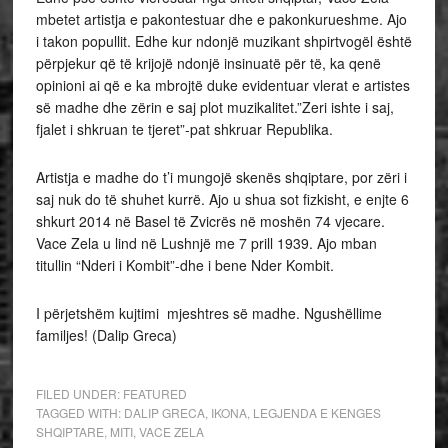
mbetet artistja e pakontestuar dhe e pakonkurueshme. Ajo
i takon popullit. Edhe kur ndonjë muzikant shpirtvogël është
përpjekur që të krijojë ndonjë insinuatë për të, ka qenë
opinioni ai që e ka mbrojtë duke evidentuar vlerat e artistes
së madhe dhe zërin e saj plot muzikalitet.”Zeri ishte i saj,
fjalet i shkruan te tjeret”-pat shkruar Republika.
Artistja e madhe do t’i mungojë skenës shqiptare, por zëri i
saj nuk do të shuhet kurrë. Ajo u shua sot fizkisht, e enjte 6
shkurt 2014 në Basel të Zvicrës në moshën 74 vjecare.
Vace Zela u lind në Lushnjë me 7 prill 1939. Ajo mban
titullin “Nderi i Kombit”-dhe i bene Nder Kombit.
I përjetshëm kujtimi mjeshtres së madhe. Ngushëllime
familjes!
(Dalip Greca)
FILED UNDER:
FEATURED
TAGGED WITH:
DALIP GRECA
,
IKONA
,
LEGJENDA E KENGES
SHQIPTARE
,
MITI
,
VACE ZELA