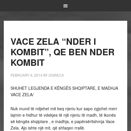
VACE ZELA “NDER I
KOMBIT”, QE BEN NDER
KOMBIT
FEBRUARY 6, 2014
BY
DGRECA
SHUHET LEGJENDA E KËNGËS SHQIPTARE, E MADHJA
VACE ZELA/
Nuk mund të ndjehet më keq njeriu kur sapo zgjohet merr
lajmin e hidhur të vdekjes të një njeriu të madh, të ikonës
së këngës shqiptare , e madhja, e papërsëritshmja Vace
Zela. Ajo ishte një mit, që shfaqen rrallë.