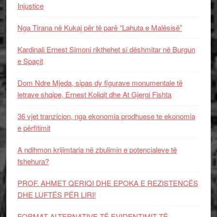
Injustice
Nga Tirana në Kukaj për të parë “Lahuta e Malësisë”
Kardinali Ernest Simoni rikthehet si dëshmitar në Burgun
e Spaçit
Dom Ndre Mjeda, sipas dy figurave monumentale të
letrave shqipe, Ernest Koliqit dhe At Gjergj Fishta
36 vjet tranzicion, nga ekonomia prodhuese te ekonomia
e përfitimit
A ndihmon krijimtaria në zbulimin e potencialeve të
fshehura?
PROF. AHMET QERIQI DHE EPOKA E REZISTENCЁS
DHE LUFTЁS PЁR LIRI!
FORMAT ALTERNATIVE TË EVIDENTIMIT TË