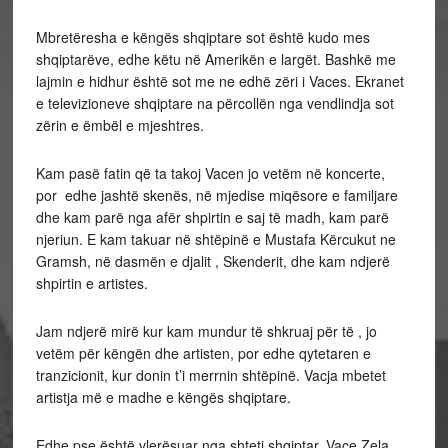
Mbretëresha e këngës shqiptare sot është kudo mes
shqiptarëve, edhe këtu në Amerikën e largët. Bashkë me
lajmin e hidhur është sot me ne edhë zëri i Vaces. Ekranet
e televizioneve shqiptare na përcollën nga vendlindja sot
zërin e ëmbël e mjeshtres.
Kam pasë fatin që ta takoj Vacen jo vetëm në koncerte,
por edhe jashtë skenës, në mjedise miqësore e familjare
dhe kam parë nga afër shpirtin e saj të madh, kam parë
njeriun. E kam takuar në shtëpinë e Mustafa Kërcukut ne
Gramsh, në dasmën e djalit , Skenderit, dhe kam ndjerë
shpirtin e artistes.
Jam ndjerë mirë kur kam mundur të shkruaj për të , jo
vetëm për këngën dhe artisten, por edhe qytetaren e
tranzicionit, kur donin t’i merrnin shtëpinë. Vacja mbetet
artistja më e madhe e këngës shqiptare.
Edhe pse është vlerësuar nga shteti shqiptar, Vace Zela