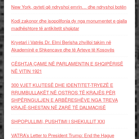
New York, qyteti që ndryshoi emrin… dhe ndryshoi botën
Kodi zakonor dhe isopolifonia dy nga monumentet e gjalla
madhështore të antikitetit shqiptar
Kryetari i Vatrës Dr. Elmi Berisha zhvilloi takim në
Akademinë e Shkencave dhe të Arteve të Kosovës
ÇËSHTJA ÇAME NË PARLAMENTIN E SHQIPËRISË
NË VITIN 1921
300 VJET KUJTESË DHE IDENTITET-TRYEZË E
RRUMBULLAKËT NË OSTROS TË KRAJËS PËR
SHPËRNGULJEN E ARBËRESHËVE NGA TREVA
KRAJË-SHESTAN NË ZARË TË DALMACISË
SHPOPULLIMI, PUSHTIMI I SHEKULLIT XXI
VATRA’s Letter to President Trump: End the Hague