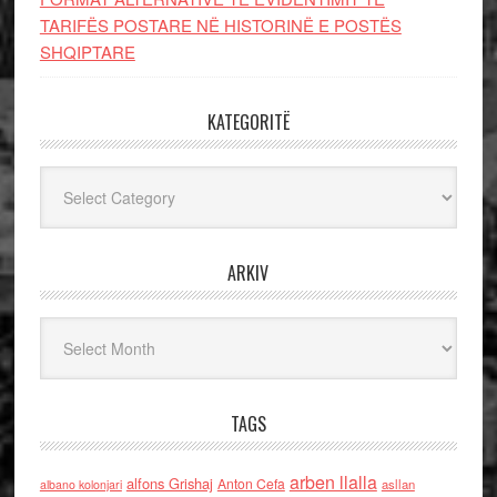
TARIFËS POSTARE NË HISTORINË E POSTËS
SHQIPTARE
KATEGORITË
Kategoritë
ARKIV
Arkiv
TAGS
arben llalla
alfons Grishaj
Anton Cefa
asllan
albano kolonjari