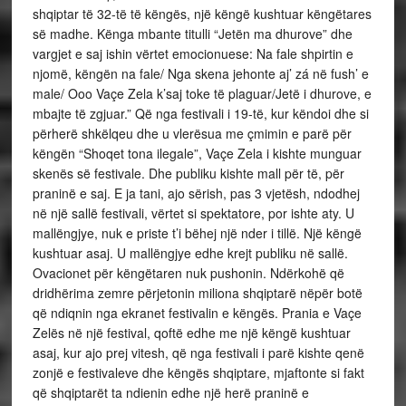
shqiptar të 32-të të këngës, një këngë kushtuar këngëtares
së madhe. Kënga mbante titulli “Jetën ma dhurove” dhe
vargjet e saj ishin vërtet emocionuese: Na fale shpirtin e
njomë, këngën na fale/ Nga skena jehonte aj’ zá në fush’ e
male/ Ooo Vaçe Zela k’saj toke të plaguar/Jetë i dhurove, e
mbajte të zgjuar.” Që nga festivali i 19-të, kur këndoi dhe si
përherë shkëlqeu dhe u vlerësua me çmimin e parë për
këngën “Shoqet tona ilegale”, Vaçe Zela i kishte munguar
skenës së festivale. Dhe publiku kishte mall për të, për
praninë e saj. E ja tani, ajo sërish, pas 3 vjetësh, ndodhej
në një sallë festivali, vërtet si spektatore, por ishte aty. U
mallëngjye, nuk e priste t’i bëhej një nder i tillë. Një këngë
kushtuar asaj. U mallëngjye edhe krejt publiku në sallë.
Ovacionet për këngëtaren nuk pushonin. Ndërkohë që
dridhërima zemre përjetonin miliona shqiptarë nëpër botë
që ndiqnin nga ekranet festivalin e këngës. Prania e Vaçe
Zelës në një festival, qoftë edhe me një këngë kushtuar
asaj, kur ajo prej vitesh, që nga festivali i parë kishte qenë
zonjë e festivaleve dhe këngës shqiptare, mjaftonte si fakt
që shqiptarët ta ndienin edhe një herë praninë e