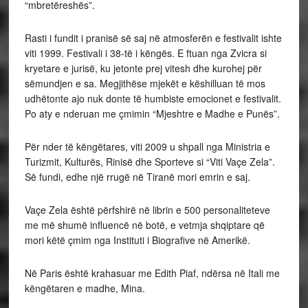
“mbretëreshës”.
Rasti i fundit i pranisë së saj në atmosferën e festivalit ishte
viti 1999. Festivali i 38-të i këngës. E ftuan nga Zvicra si
kryetare e jurisë, ku jetonte prej vitesh dhe kurohej për
sëmundjen e sa. Megjithëse mjekët e këshilluan të mos
udhëtonte ajo nuk donte të humbiste emocionet e festivalit.
Po aty e nderuan me çmimin “Mjeshtre e Madhe e Punës”.
Për nder të këngëtares, viti
2009
u shpall nga
Ministria e
Turizmit, Kulturës, Rinisë dhe Sporteve
si “Viti
Vaçe Zela”.
Së fundi, edhe një rrugë në Tiranë mori emrin e saj.
Vaçe Zela është përfshirë në librin e 500 personaliteteve
me më shumë influencë në botë, e vetmja shqiptare që
mori këtë çmim nga Instituti i Biografive në Amerikë.
Në Paris është krahasuar me Edith Piaf, ndërsa në Itali me
këngëtaren e madhe, Mina.