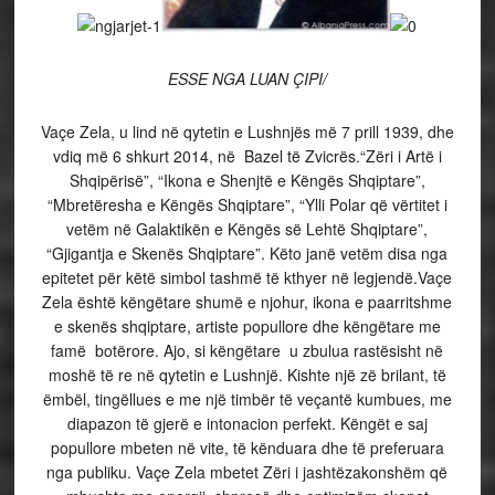
ESSE NGA LUAN ÇIPI/
Vaçe Zela, u lind në qytetin e Lushnjës më
7 prill
1939
, dhe
vdiq më 6 shkurt 2014, në
Bazel
të Zvicrës.
“Zëri i Artë i
Shqipërisë”, “Ikona e Shenjtë e Këngës Shqiptare”,
“Mbretëresha e Këngës Shqiptare”, “Ylli Polar që vërtitet i
vetëm në Galaktikën e Këngës së Lehtë Shqiptare”,
“Gjigantja e Skenës Shqiptare”. Këto janë vetëm disa nga
epitetet për këtë simbol tashmë të kthyer në legjendë.
Vaçe
Zela është këngëtare shumë e njohur, ikona e paarritshme
e skenës shqiptare, artiste popullore dhe këngëtare me
famë botërore.
Ajo, si këngëtare u zbulua rastësisht në
moshë të re në qytetin e Lushnjë. Kishte një zë brilant, të
ëmbël, tingëllues e me një timbër të veçantë kumbues, me
diapazon të gjerë e intonacion perfekt. Këngët e saj
popullore mbeten në vite, të kënduara dhe të preferuara
nga publiku. Vaçe Zela mbetet Zëri i jashtëzakonshëm që