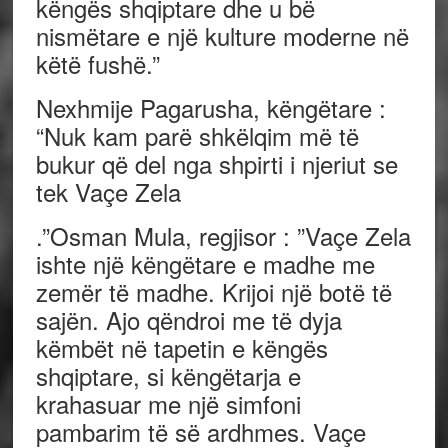
këngës shqiptare dhe u bë
nismëtare e një kulture moderne në
këtë fushë.”
Nexhmije Pagarusha
,
këngëtare
:
“
Nuk kam parë shkëlqim më të
bukur që del nga shpirti i njeriut se
tek Vaçe Zela
.”
Osman Mula
,
regjisor : ”Vaçe Zela
ishte një këngëtare e madhe me
zemër të madhe. Krijoi një botë të
sajën. Ajo qëndroi me të dyja
këmbët në tapetin e këngës
shqiptare, si këngëtarja e
krahasuar me një simfoni
pambarim të së ardhmes. Vaçe