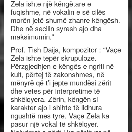
Zela ishte një këngëtare e
fuqishme, në vokalin e së cilës
morën jetë shumë zhanre këngësh.
Dhe në secilin syresh ajo dha
maksimumin.”
Prof. Tish Daija,
kompozitor
:
“Vaçe
Zela ishte tepër skrupuloze.
Përzgjedhjen e këngës e ngriti në
kult, përtej të zakonshmes, në
mënyrë që t’i jepte mundësi zërit
dhe vetes për interpretime të
shkëlqyera. Zërin, këngën si
karakter ajo i shihte të lidhura
ngushtë mes tyre. Vaçe Zela ka
pasur një vokal të shkëlqyer.
Ngjyrimet e zërit i ka përftuar në