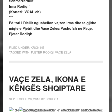
Schmerzerfüllt
Irma Rodiqi”
(Kortezi: VOAL.ch)
***
Editori i Diellit ngushellon vajzen Irma dhe te gjithe
miqte e Pjetrit dhe Vace Zeles:Pushofsh ne Paqe,
Pjeter Rodiqi!
FILED UNDER:
KRONIKE
TAGGED WITH:
PJETER RODIQI
,
VACE ZELA
VAÇE ZELA, IKONA E
KËNGËS SHQIPTARE
SEPTEMBER 20, 2018
BY
DGRECA