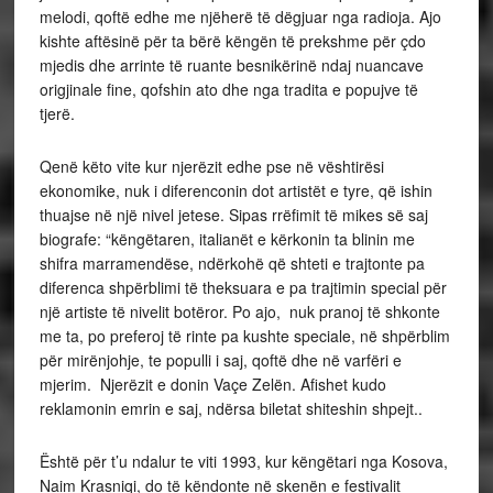
melodi, qoftë edhe me njëherë të dëgjuar nga radioja. Ajo
kishte aftësinë për ta bërë këngën të prekshme për çdo
mjedis dhe arrinte të ruante besnikërinë ndaj nuancave
origjinale fine, qofshin ato dhe nga tradita e popujve të
tjerë.
Qenë këto vite kur njerëzit edhe pse në vështirësi
ekonomike, nuk i diferenconin dot artistët e tyre, që ishin
thuajse në një nivel jetese. Sipas rrëfimit të mikes së saj
biografe: “këngëtaren, italianët e kërkonin ta blinin me
shifra marramendëse, ndërkohë që shteti e trajtonte pa
diferenca shpërblimi të theksuara e pa trajtimin special për
një artiste të nivelit botëror. Po ajo, nuk pranoj të shkonte
me ta, po preferoj të rinte pa kushte speciale, në shpërblim
për mirënjohje, te populli i saj, qoftë dhe në varfëri e
mjerim. Njerëzit e donin Vaçe Zelën. Afishet kudo
reklamonin emrin e saj, ndërsa biletat shiteshin shpejt..
Është për t’u ndalur te viti 1993, kur këngëtari nga Kosova,
Naim Krasniqi, do të këndonte në skenën e festivalit