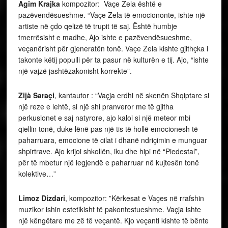
Agim Krajka
kompozitor: Vaçe Zela është e
pazëvendësueshme.
“Vaçe Zela të emociononte, ishte një
artiste në çdo qelizë të trupit të saj. Është humbje
tmerrësisht e madhe, Ajo ishte e pazëvendësueshme,
veçanërisht për gjeneratën tonë. Vaçe Zela kishte gjithçka i
takonte këtij populli për ta pasur në kulturën e tij. Ajo, “ishte
një vajzë jashtëzakonisht korrekte”.
Zijà Saraçi
, kantautor : “Vaçja erdhi në skenën Shqiptare si
një reze e lehtë, si një shi pranveror me të gjitha
perkusionet e saj natyrore, ajo kaloi si një meteor mbi
qiellin tonë, duke lënë pas një tis të hollë emocionesh të
paharruara, emocione të cilat i dhanë ndriçimin e munguar
shpirtrave. Ajo krijoi shkollën, iku dhe hipi në “Piedestal”,
për të mbetur një legjendë e paharruar në kujtesën tonë
kolektive…”
Limoz Dizdari
, kompozitor: ”Kërkesat e Vaçes në rrafshin
muzikor ishin estetikisht të pakontestueshme. Vaçja ishte
një këngëtare me zë të veçantë. Kjo veçanti kishte të bënte