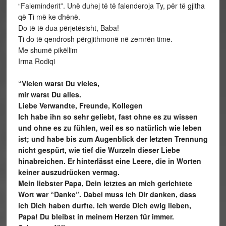
“Faleminderit”. Unë duhej të të falenderoja Ty, për të gjitha
që Ti më ke dhënë.
Do të të dua përjetësisht, Baba!
Ti do të qendrosh përgjithmonë në zemrën time.
Me shumë pikëllim
Irma Rodiqi
“Vielen warst Du vieles,
mir warst Du alles.
Liebe Verwandte, Freunde, Kollegen
Ich habe ihn so sehr geliebt, fast ohne es zu wissen
und ohne es zu fühlen, weil es so natürlich wie leben
ist; und habe bis zum Augenblick der letzten Trennung
nicht gespürt, wie tief die Wurzeln dieser Liebe
hinabreichen. Er hinterlässt eine Leere, die in Worten
keiner auszudrücken vermag.
Mein liebster Papa, Dein letztes an mich gerichtete
Wort war “Danke”. Dabei muss ich Dir danken, dass
ich Dich haben durfte. Ich werde Dich ewig lieben,
Papa! Du bleibst in meinem Herzen für immer.