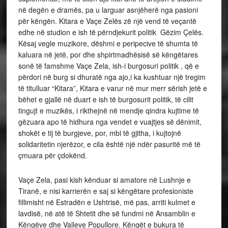
në degën e dramës, pa u larguar asnjëherë nga pasioni
për këngën.
Kitara e Vaçe Zelës zë një vend të veçantë
edhe në studion e ish të përndjekurit politik Gëzim Çelës.
Kësaj vegle muzikore, dëshmi e peripecive të shumta të
kaluara në jetë, por dhe shpirtmadhësisë së këngëtares
sonë të famshme Vaçe Zela, ish-i burgosuri politik , që e
përdori në burg si dhuratë nga ajo,i ka kushtuar një tregim
të titulluar “Kitara”, Kitara e varur në mur merr sërish jetë e
bëhet e gjallë në duart e ish të burgosurit politik, të cilit
tingujt e muzikës, i rikthejnë në mendje qindra kujtime të
gëzuara apo të hidhura nga vendet e vuajtjes së dënimit,
shokët e tij të burgjeve, por, mbi të gjitha, i kujtojnë
solidaritetin njerëzor, e cila është një ndër pasuritë më të
çmuara për çdokënd.
Vaçe Zela, pasi kish kënduar si amatore në Lushnje e
Tiranë, e nisi karrierën e saj si këngëtare profesioniste
fillimisht në Estradën e Ushtrisë, më pas, arriti kulmet e
lavdisë, në atë të Shtetit dhe së fundmi në Ansamblin e
Këngëve dhe Valleve Popullore. Këngët e bukura të