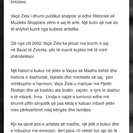
brezave.
Vaçe Zela i dhuroi publikut shqiptar si edhe Historisë së
Muzikës Shqiptare zërin e saj të artë. Një kulm që nuk do
të shlyhet kurrë nga kujtesa artistike.
Që nga viti 2002 Vaçe Zela ka jetuar me burrin e saj
në
Bazel
të
Zvicrës
, për të marrë kujdes më të mirë
shëndetësor.
Një histori e bukur në jetën e Vaçes së Madhe është dhe
historia e dashurisë, fejesës dhe martesës së saj, plot
mirëkuptim e harmoni.
Vaçe Zela u martuar
me
Pjetër
Rodiqin
dhe së bashku ata lindën vajzën e tyre te dashur
e të mbarë, Irma. Lindja
e vajzë e lumturoi edhe më
shumë çiftin simpatik që pas këtaj e kaluan mbarë jetën
mes përkushtimit ndaj këngës dhe familjes.
Kjo ka qenë jeta e artistes së madhe, një jetë e bukur dhe
e mbushur me emocion, deri para 10 vitesh kur ajo do të