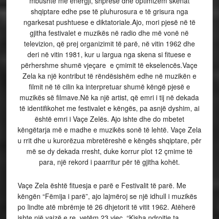
mbushte me energji, shpresë dhe optimizëm skenat
shqiptare edhe pse të pluhurosura e të grisura nga
ngarkesat pushtuese e diktatoriale.
Ajo, mori pjesë në të
gjitha festivalet e muzikës në radio dhe më vonë në
televizion, që prej organizimit të parë, në vitin 1962 dhe
deri në vitin 1981, kur u largua nga skena si fituese e
përhershme shumë vjeçare e çmimit të ekselencës.
Vaçe
Zela ka një kontribut të rëndësishëm edhe në muzikën e
filmit në të cilin ka interpretuar shumë këngë pjesë e
muzikës së filmave.
Në ka një artist, që emri i tij në dekada
të identifikohet me festivalet e këngës, pa asnjë dyshim, ai
është emri i Vaçe Zelës. Ajo ishte dhe do mbetet
këngëtarja më e madhe e muzikës sonë të lehtë. Vaçe Zela
u rrit dhe u kurorëzua mbretëreshë e këngës shqiptare, për
më se dy dekada rresht, duke korrur plot 12 çmime të
para, një rekord i paarritur për të gjitha kohët.
Vaçe Zela është fituesja e parë e Festivalit të parë. Me
këngën “Fëmija i parë”, ajo lajmëroj se një idhull i muzikës
po lindte atë mbrëmje të 26 dhjetorit të vitit 1962. Atëherë
ishte një vajzë e re, vetëm 23 vjeç. “Kisha ndrojtje ta