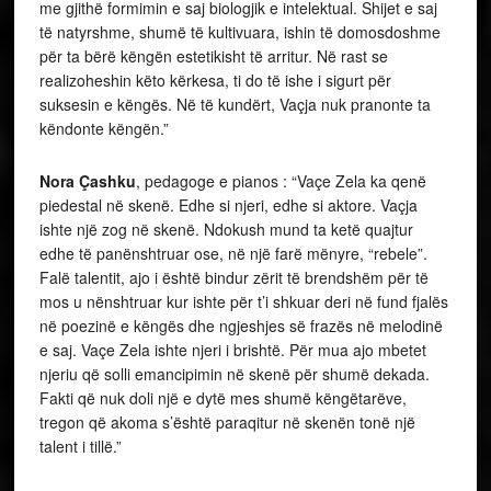
me gjithë formimin e saj biologjik e intelektual. Shijet e saj
të natyrshme, shumë të kultivuara, ishin të domosdoshme
për ta bërë këngën estetikisht të arritur. Në rast se
realizoheshin këto kërkesa, ti do të ishe i sigurt për
suksesin e këngës. Në të kundërt, Vaçja nuk pranonte ta
këndonte këngën.”
Nora Çashku
, pedagoge e pianos : “Vaçe Zela ka qenë
piedestal në skenë. Edhe si njeri, edhe si aktore. Vaçja
ishte një zog në skenë. Ndokush mund ta ketë quajtur
edhe të panënshtruar ose, në një farë mënyre, “rebele”.
Falë talentit, ajo i është bindur zërit të brendshëm për të
mos u nënshtruar kur ishte për t’i shkuar deri në fund fjalës
në poezinë e këngës dhe ngjeshjes së frazës në melodinë
e saj. Vaçe Zela ishte njeri i brishtë. Për mua ajo mbetet
njeriu që solli emancipimin në skenë për shumë dekada.
Fakti që nuk doli një e dytë mes shumë këngëtarëve,
tregon që akoma s’është paraqitur në skenën tonë një
talent i tillë.”