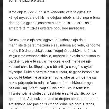
edhe në pikturë e teatër.
Ishte dhjetë vjeç kur nisi të këndonte vetë të gjitha ato
këngë myzeqare që kishte dëgjuar nëpër shtëpi nga e ëma
dhe nga të gjithë pjesëtarët e tjerë të fisit, të cilët ishin
amatorë të muzikës qytetare popullore myzeqare.
Në çezmën e një prej lagjeve të Lushnjës ajo do ti
mahniste të tjerët me zërin e saj, ndërsa ajo vetë, këndonte
krejt e lirë dhe e shkujdesur. Tregojnë bashkëkohorët, se
Vaçja ishte nxënëse shkolle, atëherë kur veshi një fustan të
bardhë nusërie të sajuar me dorë, e doli me të në një
koncert shkolle. Shpejt ajo u bë artistja e vogël e qytetit
myzeqar. Duke e parë talentin e lindur, të gjithë besonin se
ajo do të bëhej një artiste e madhe, dhe as prindërit e saj
nuk u përpoqën ta ndalnin Vaçen për ta shkëputur nga
pasioni i saj. Kështu vajza u nis drejt Liceut Artistik të
Tiranës, për të plotësuar dëshirën e saj të zjarrtë, po nuk
qe e thënë. Ata, nuk ia dhanë të drejtën për t’u pranuar në
atë shkollë. Më pas do t’i kthehej edhe një herë Tiranës,