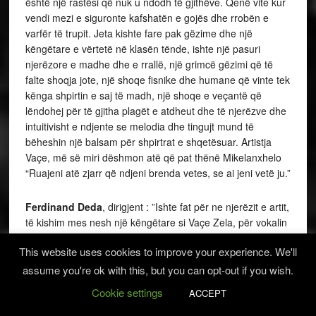
është një rastësi që nuk u ndodh të gjithëve. Qenë vite kur
vendi mezi e siguronte kafshatën e gojës dhe rrobën e
varfër të trupit. Jeta kishte fare pak gëzime dhe një
këngëtare e vërtetë në klasën tënde, ishte një pasuri
njerëzore e madhe dhe e rrallë, një grimcë gëzimi që të
falte shoqja jote, një shoqe fisnike dhe humane që vinte tek
kënga shpirtin e saj të madh, një shoqe e veçantë që
lëndohej për të gjitha plagët e atdheut dhe të njerëzve dhe
intuitivisht e ndjente se melodia dhe tingujt mund të
bëheshin një balsam për shpirtrat e shqetësuar. Artistja
Vaçe, më së miri dëshmon atë që pat thënë Mikelanxhelo
“Ruajeni atë zjarr që ndjeni brenda vetes, se ai jeni vetë ju.”
Ferdinand Deda
,
dirigjent : ”Ishte fat për ne njerëzit e artit,
të kishim mes nesh një këngëtare si Vaçe Zela, për vokalin
e saj të shkëlqyer në të gjitha komponentët. Kishte një
This website uses cookies to improve your experience. We'll
forcë të madhe interpretative, që lidhej me shkallën e lartë
të frymëzimit artistik. Përdorte një mjeshtëri të veçantë të
assume you're ok with this, but you can opt-out if you wish.
kënduari, ku gjenin vend ngjyrime të shumta. Ishte njeri i
Cookie settings
ACCEPT
thjeshtë dhe mjaft i dashur, por edhe e ashpër kur s’i
përfilleshin kërkesat. Ishte tejkaluese në realizimin e