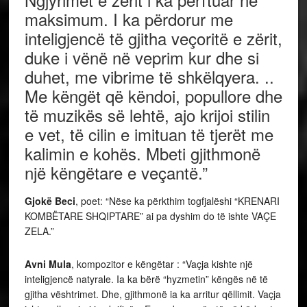
maksimum. I ka përdorur me
inteligjencë të gjitha veçoritë e zërit,
duke i vënë në veprim kur dhe si
duhet, me vibrime të shkëlqyera. ..
Me këngët që këndoi, popullore dhe
të muzikës së lehtë, ajo krijoi stilin
e vet, të cilin e imituan të tjerët me
kalimin e kohës. Mbeti gjithmonë
një këngëtare e veçantë.”
Gjokë Beci
, poet: “Nëse ka përkthim togfjalëshi “KRENARI
KOMBËTARE SHQIPTARE” ai pa dyshim do të ishte VAÇE
ZELA.”
Avni Mula
, kompozitor e këngëtar : “Vaçja kishte një
inteligjencë natyrale. Ia ka bërë “hyzmetin” këngës në të
gjitha vështrimet. Dhe, gjithmonë ia ka arritur qëllimit. Vaçja