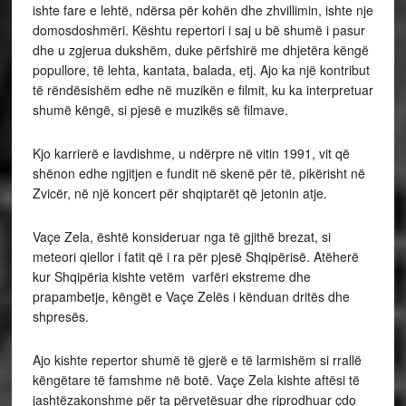
ishte fare e lehtë, ndërsa për kohën dhe zhvillimin, ishte nje
domosdoshmëri. Kështu repertori i saj u bë shumë i pasur
dhe u zgjerua dukshëm, duke përfshirë me dhjetëra këngë
popullore, të lehta, kantata, balada, etj. Ajo ka një kontribut
të rëndësishëm edhe në muzikën e filmit, ku ka interpretuar
shumë këngë, si pjesë e muzikës së filmave.
Kjo karrierë e lavdishme, u ndërpre në vitin 1991, vit që
shënon edhe ngjitjen e fundit në skenë për të, pikërisht në
Zvicër, në një koncert për shqiptarët që jetonin atje.
Vaçe Zela, është konsideruar nga të gjithë brezat, si
meteori qiellor i fatit që i ra për pjesë Shqipërisë. Atëherë
kur Shqipëria kishte vetëm varfëri ekstreme dhe
prapambetje, këngët e Vaçe Zelës i kënduan dritës dhe
shpresës.
Ajo kishte repertor shumë të gjerë e të larmishëm si rrallë
këngëtare të famshme në botë. Vaçe Zela kishte aftësi të
jashtëzakonshme për ta përvetësuar dhe riprodhuar çdo