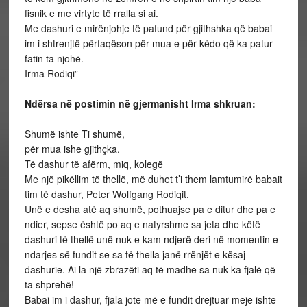
fisnik e me virtyte të rralla si ai.
Me dashuri e mirënjohje të pafund për gjithshka që babai
im i shtrenjtë përfaqëson për mua e për këdo që ka patur
fatin ta njohë.
Irma Rodiqi”
Ndërsa në postimin në gjermanisht Irma shkruan:
Shumë ishte Ti shumë,
për mua ishe gjithçka.
Të dashur të afërm, miq, kolegë
Me një pikëllim të thellë, më duhet t’i them lamtumirë babait
tim të dashur, Peter Wolfgang Rodiqit.
Unë e desha atë aq shumë, pothuajse pa e ditur dhe pa e
ndier, sepse është po aq e natyrshme sa jeta dhe këtë
dashuri të thellë unë nuk e kam ndjerë deri në momentin e
ndarjes së fundit se sa të thella janë rrënjët e kësaj
dashurie. Ai la një zbrazëti aq të madhe sa nuk ka fjalë që
ta shprehë!
Babai im i dashur, fjala jote më e fundit drejtuar meje ishte