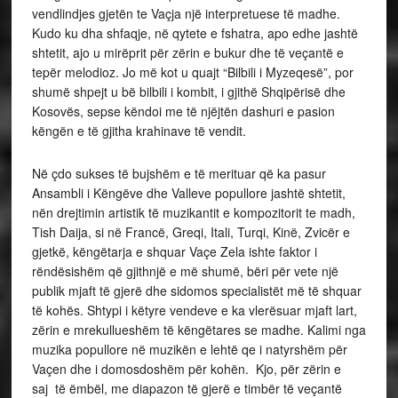
vendlindjes gjetën te Vaçja një interpretuese të madhe.
Kudo ku dha shfaqje, në qytete e fshatra, apo edhe jashtë
shtetit, ajo u mirëprit për zërin e bukur dhe të veçantë e
tepër melodioz. Jo më kot u quajt “Bilbili i Myzeqesë”, por
shumë shpejt u bë bilbili i kombit, i gjithë Shqipërisë dhe
Kosovës, sepse këndoi me të njëjtën dashuri e pasion
këngën e të gjitha krahinave të vendit.
Në çdo sukses të bujshëm e të merituar që ka pasur
Ansambli i Këngëve dhe Valleve popullore jashtë shtetit,
nën drejtimin artistik të muzikantit e kompozitorit te madh,
Tish Daija, si në Francë, Greqi, Itali, Turqi, Kinë, Zvicër e
gjetkë, këngëtarja e shquar Vaçe Zela ishte faktor i
rëndësishëm që gjithnjë e më shumë, bëri për vete një
publik mjaft të gjerë dhe sidomos specialistët më të shquar
të kohës. Shtypi i këtyre vendeve e ka vlerësuar mjaft lart,
zërin e mrekullueshëm të këngëtares se madhe. Kalimi nga
muzika popullore në muzikën e lehtë qe i natyrshëm për
Vaçen dhe i domosdoshëm për kohën. Kjo, për zërin e
saj të ëmbël, me diapazon të gjerë e timbër të veçantë