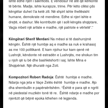
ishte edhe njeri i sakrificës. E vendosur në atë që kërkonte
të bënte. Madje, ishte kurajoze, trime. Për këto cilësi çdo
këngëtar duhet t’ia ketë zili. Në shpirt ishte thellësisht
humane, demokrate në mendime. Edhe si njeri ishte e
drejtë, e dashur. Me kontributin që i solli këngës shqiptare,
Vaçja mbeti një artiste e madhe, një patriote e vërtetë”.”
Këngëtari Sherif Merdani
Na mësoi si të dashurojmë
këngën. Është një humbje aq e madhe sa nuk e krahasoj
as me 100 politikanë. E kam njohur kur kam qenë në
Lushnjë, këndonte në estradën e Lushnjës, me shokun tim
u njoh që iu bë dhe bashkëshorti i saj. Ishte Mina e
Shqipërisë. Një dhuratë nga Zoti.
Kompozitori Robert Radoja
: Është humbje e madhe
.
Ndarja nga jeta e Vaçe Zelës është humbje e madhe. Ajo
dha shembullin e papërsëritshëm. “Është e para që e ngriti
në piedestal muzikën tonë të re. Është ndarje e madhe por
njerëzit që bëjnë epoka kthehen në legjenda.