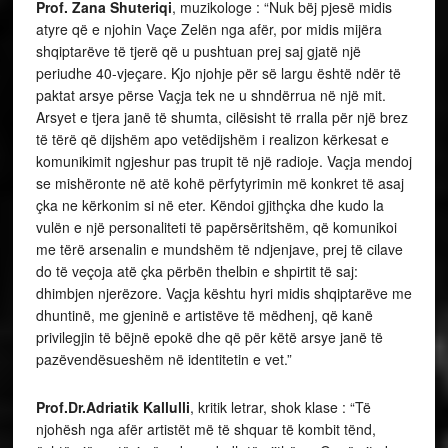
Prof. Zana Shuteriqi
, muzikologe : “Nuk bëj pjesë midis
atyre që e njohin Vaçe Zelën nga afër, por midis mijëra
shqiptarëve të tjerë që u pushtuan prej saj gjatë një
periudhe 40-vjeçare. Kjo njohje për së largu është ndër të
paktat arsye përse Vaçja tek ne u shndërrua në një mit.
Arsyet e tjera janë të shumta, cilësisht të rralla për një brez
të tërë që dijshëm apo vetëdijshëm i realizon kërkesat e
komunikimit ngjeshur pas trupit të një radioje. Vaçja mendoj
se mishëronte në atë kohë përfytyrimin më konkret të asaj
çka ne kërkonim si në eter. Këndoi gjithçka dhe kudo la
vulën e një personaliteti të papërsëritshëm, që komunikoi
me tërë arsenalin e mundshëm të ndjenjave, prej të cilave
do të veçoja atë çka përbën thelbin e shpirtit të saj:
dhimbjen njerëzore. Vaçja kështu hyri midis shqiptarëve me
dhuntinë, me gjeninë e artistëve të mëdhenj, që kanë
privilegjin të bëjnë epokë dhe që për këtë arsye janë të
pazëvendësueshëm në identitetin e vet.”
Prof.Dr.Adriatik Kallulli
, kritik letrar, shok klase : “Të
njohësh nga afër artistët më të shquar të kombit tënd,