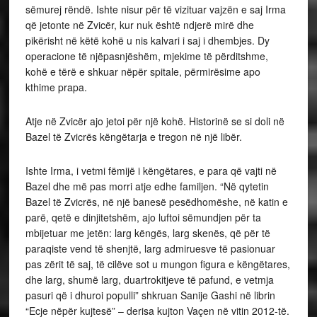
sëmurej rëndë. Ishte nisur për të vizituar vajzën e saj Irma
që jetonte në Zvicër, kur nuk është ndjerë mirë dhe
pikërisht në këtë kohë u nis kalvari i saj i dhembjes. Dy
operacione të njëpasnjëshëm, mjekime të përditshme,
kohë e tërë e shkuar nëpër spitale, përmirësime apo
kthime prapa.
Atje në Zvicër ajo jetoi për një kohë. Historinë se si doli në
Bazel të Zvicrës këngëtarja e tregon në një libër.
Ishte Irma, i vetmi fëmijë i këngëtares, e para që vajti në
Bazel dhe më pas morri atje edhe familjen. “Në qytetin
Bazel të Zvicrës, në një banesë pesëdhomëshe, në katin e
parë, qetë e dinjitetshëm, ajo luftoi sëmundjen për ta
mbijetuar me jetën: larg këngës, larg skenës, që për të
paraqiste vend të shenjtë, larg admiruesve të pasionuar
pas zërit të saj, të cilëve sot u mungon figura e këngëtares,
dhe larg, shumë larg, duartrokitjeve të pafund, e vetmja
pasuri që i dhuroi populli” shkruan Sanije Gashi në librin
“Ecje nëpër kujtesë” – derisa kujton Vaçen në vitin 2012-të.