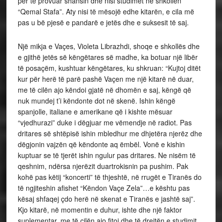
për të provuar shansin dhe nisi studimet në shkollën
“Qemal Stafa”. Aty nisi të mësojë edhe kitarën, e cila më
pas u bë pjesë e pandarë e jetës dhe e suksesit të saj.
Një mikja e Vaçes, Violeta Librazhdi, shoqe e shkollës dhe
e gjithë jetës së këngëtares së madhe, ka botuar një libër
të posaçëm, kushtuar këngëtares, ku shkruan: “Kujtoj ditët
kur për herë të parë pashë Vaçen me një kitarë në duar,
me të cilën ajo këndoi gjatë në dhomën e saj, këngë që
nuk mundej t’i këndonte dot në skenë. Ishin këngë
spanjolle, italiane e amerikane që i kishte mësuar
“vjedhurazi” duke i dëgjuar me vëmendje në radiot. Pas
dritares së shtëpisë ishin mbledhur me dhjetëra njerëz dhe
dëgjonin vajzën që këndonte aq ëmbël. Vonë e kishin
kuptuar se të tjerët ishin ngulur pas dritares. Ne nisëm të
qeshnim, ndërsa njerëzit duartrokisnin pa pushim. Pak
kohë pas këtij “koncerti” të thjeshtë, në rrugët e Tiranës do
të ngjiteshin afishet “Këndon Vaçe Zela”…e kështu pas
kësaj shfaqej çdo herë në skenat e Tiranës e jashtë saj”.
Kjo kitarë, në momentin e duhur, ishte dhe një faktor
suplementar, me të cilën ajo fitoi dhe të drejtën e studimit