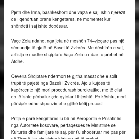
Pjetri dhe Irma, bashkëshorti dhe vajza e saj, ishin njerëzit
që i qëndruan pranë këngëtares, në momentet kur
shëndeti i saj ishte dobësuar.
Vaçe Zela ndahet nga jeta në moshën 74–vjeçare pas një
sëmundje të gjatë në Basel të Zvicrës. Me dëshirën e saj,
artistja e madhe shqiptare Vaçe Zela u mbart e prehet në
Atdhe.
Qeveria Shqiptare ndërmori të gjitha masat dhe e solli
trupit të pajetë nga Bazeli i Zvicrës. Ajo u kujdes të
kapërcente një mori procedurash burokratike, me të cilat
do të ishte përballur çdo qytetar i thjeshtë. Po kështu, mori
përsipër edhe shpenzimet e gjithë këtij procesi.
Pritja e parë këngëtares iu bë në Aeroportin e Prishtinës
nga Autoritete kosovare, përfaqësues të Ministrisë së
Kulturës dhe familjarë të saj, për t’u shoqëruar më pas për
në Tiranë, ku ajo kishte kërkuar që të prehej.