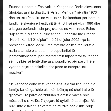
Fituese 12 herë e Festivalit të Këngës në Radiotelevizionin
Shqiptar, asaj iu dha titulli “Artist i Merituar” në vitin 1973
dhe “Artist i Popullit” në vitin 1977. Ka kënduar për herë të
fundit në skenën e Festivalit të RTSH-së në vitin 1980 dhe
u largua përfundimisht prej skenës në vitin 1992. Është
“Mjeshtre e Madhe e Punës” dhe u nderuar me Urdhrin
“Nderi i Kombit Shqiptar” më 24 dhjetor 2002 nga ish-
presidenti Alfred Moisiu, me motivacionin: “Për vlerat e
rralla si artiste e shquar, me popullaritet të
jashtëzakonshëm, për interpretimin mjeshtëror të këngës
së muzikës së lehtë dhe asaj popullore, për pasurinë e
vyer që krijoi në shkollën shqiptare të interpretimit
muzikor”.
Siç ka thënë edhe vetë këngëtarja, ajo “ka lindur në një
familje ku kënga ishte ulur këmbëkryq në shpirtrat e të
gjithëve”. Të parët që zbuluan talentin e Vaçes ishin
mësuesit e shkollës 7-vjeçare të qytetit të Lushnjës. Ajo
nuk ishte e talentuar vetëm në muzikë por kishte prirje