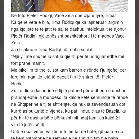
Ne foto:Pjeter Rodiqi, Vace Zela dhe bija e tyre, Irma/
Ka qenë vetë e bija, Irma Rodiqi që ka lajmëruar largimin
nga kjo jetë të të jatit të saj të dashur, intelektualit të njohur
Pjetër Rodiqi, njëkohësisht bashkëshorti i të madhes Vaçe
Zela.
Ja si shkruan Irma Rodiqi në rrjetin social:
“Një yll më shumë iu shtua qiellit, për të ndriçuar edhe më
fort pranë mamit.
Me pikëllim të thellë, sot kam barrën e rëndë t’ju njoftoj për
largimin nga kjo jetë të babait tim të shtrenjtë, Pjetër
Rodiqi.
Zoti e dinte dashurinë e tij të pafund për atdheun e dashur,
prandaj edhe ia mundësoi ta kalojë këtë sëmundje të rëndë
në Shqipërinë e tij të shtrenjtë, që nuk ia zevëndësuan dot
kurrë as bukuritë e Vjenës, ku pat lindur, e as të Bazelit, ku
për hir të dashurisë e përkushtimit ndaj familjes kaloi 21
vite të jetës së tij.
Unë e quaj veten vajzën më me fat në botë, që pata e do
të kem gjithmonë në zemrën e në shpirtin tim një baba