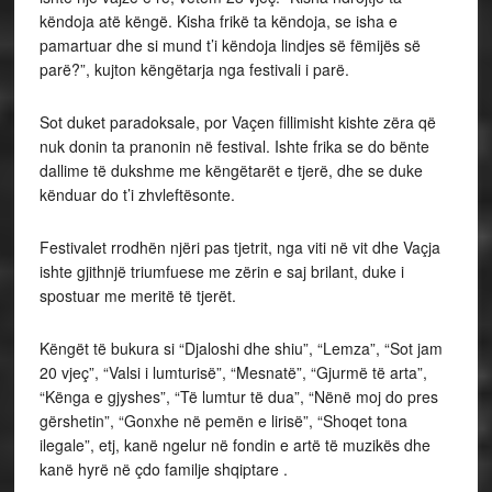
këndoja atë këngë. Kisha frikë ta këndoja, se isha e
pamartuar dhe si mund t’i këndoja lindjes së fëmijës së
parë?”, kujton këngëtarja nga festivali i parë.
Sot duket paradoksale, por Vaçen fillimisht kishte zëra që
nuk donin ta pranonin në festival. Ishte frika se do bënte
dallime të dukshme me këngëtarët e tjerë, dhe se duke
kënduar do t’i zhvleftësonte.
Festivalet rrodhën njëri pas tjetrit, nga viti në vit dhe Vaçja
ishte gjithnjë triumfuese me zërin e saj brilant, duke i
spostuar me meritë të tjerët.
Këngët të bukura si “Djaloshi dhe shiu”, “Lemza”, “Sot jam
20 vjeç”, “Valsi i lumturisë”, “Mesnatë”, “Gjurmë të arta”,
“Kënga e gjyshes”, “Të lumtur të dua”, “Nënë moj do pres
gërshetin”, “Gonxhe në pemën e lirisë”, “Shoqet tona
ilegale”, etj, kanë ngelur në fondin e artë të muzikës dhe
kanë hyrë në çdo familje shqiptare .