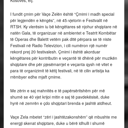
Kosovës, etj.
I fundit çmim për Vaçe Zelën është “Çmimi i madh special
për legjendën e këngës”, në 45-vjetorin e Festivalit në
RTSH. Ky vlerësim iu bë këngëtares së njohur shqiptare në
natën Gala, të organizuar në ambientet e Teatrit Kombëtar
të Operas dhe Baletit vetëm pak ditë përpara se të niste
Festivali në Radio Televizion, i cili numëron një numër
rekord prej 20 festivalesh. Çmimi i është akorduar
këngëtares për kontributin e veçantë të dhënë për muzikën
shqiptare dhe për pjesëmarrjet e veçanta qysh në vitet e
para të organizimit të këtij festivali, në të cilin artistja ka
rrëmbyer edhe mjaft çmime.
Me zërin e saj mahnitës e të papërsëritshëm për më
shumë se 40 vjet krijoi mitin e saj të pavdekësisë, duke
hyrë në zemrën e çdo shqiptari brenda e jashtë atdheut.
Vaçe Zela mbetet “zëri i jashtëzakonshëm” që mbushte me
energji skenat shqiptare, duke u bërë idhulli i shumë