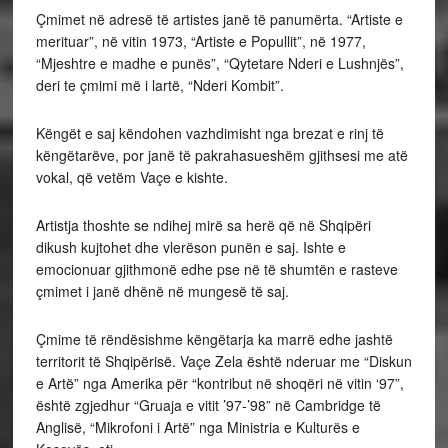
Çmimet në adresë të artistes janë të panumërta. “Artiste e
merituar”, në vitin 1973, “Artiste e Popullit”, në 1977,
“Mjeshtre e madhe e punës”, “Qytetare Nderi e Lushnjës”,
deri te çmimi më i lartë, “Nderi Kombit”.
Këngët e saj këndohen vazhdimisht nga brezat e rinj të
këngëtarëve, por janë të pakrahasueshëm gjithsesi me atë
vokal, që vetëm Vaçe e kishte.
Artistja thoshte se ndihej mirë sa herë që në Shqipëri
dikush kujtohet dhe vlerëson punën e saj. Ishte e
emocionuar gjithmonë edhe pse në të shumtën e rasteve
çmimet i janë dhënë në mungesë të saj.
Çmime të rëndësishme këngëtarja ka marrë edhe jashtë
territorit të Shqipërisë. Vaçe Zela është nderuar me “Diskun
e Artë” nga Amerika për “kontribut në shoqëri në vitin ‘97”,
është zgjedhur “Gruaja e vitit ’97-’98” në Cambridge të
Anglisë, “Mikrofoni i Artë” nga Ministria e Kulturës e