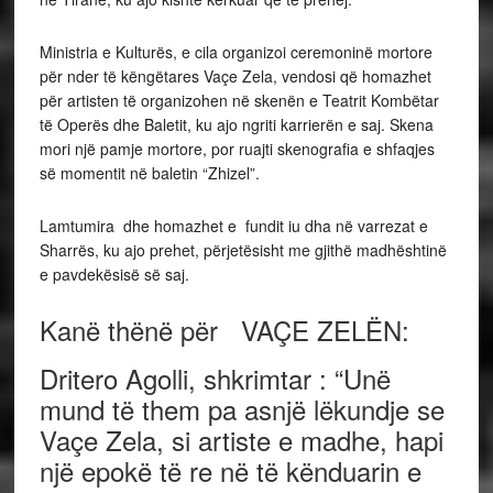
Ministria e Kulturës, e cila organizoi ceremoninë mortore
për nder të këngëtares Vaçe Zela, vendosi që homazhet
për artisten të organizohen në skenën e Teatrit Kombëtar
të Operës dhe Baletit, ku ajo ngriti karrierën e saj. Skena
mori një pamje mortore, por ruajti skenografia e shfaqjes
së momentit në baletin “Zhizel”.
Lamtumira dhe homazhet e fundit iu dha në varrezat e
Sharrës, ku ajo prehet,
përjetësisht me gjithë madhështinë
e pavdekësisë së saj.
Kanë thënë për
VAÇE ZELËN
:
Dritero Agolli
,
shkrimtar : “Unë
mund të them pa asnjë lëkundje se
Vaçe Zela, si artiste e madhe, hapi
një epokë të re në të kënduarin e