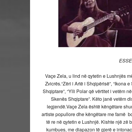
ESSE
Vaçe Zela, u lind në qytetin e Lushnjës 
Zvicrës.
“Zëri i Artë i Shqipërisë”, “Ikon
Shqiptare”, “Ylli Polar që vërtitet i vetëm 
Skenës Shqiptare”. Këto janë vetëm dis
legjendë.
Vaçe Zela është këngëtare shum
artiste popullore dhe këngëtare me famë b
të re në qytetin e Lushnjë. Kishte një zë b
kumbues, me diapazon të gjerë e intonaci