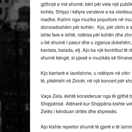
gjithnjë e më shumë, bëri për vete një publi
kohës. Shtypi i këtyre vendeve e ka vlerësua
madhe. Kalimi nga muzika popullore në muzi
domosdoshëm për kohën. Kjo, për zërin e sa
ishte fare e lehtë, ndërsa për kohën dhe zhv
u bë shumë i pasur dhe u zgjerua dukshëm, 
kantata, balada, etj. Ajo ka një kontribut të
shumë këngë, si pjesë e muzikës së filmave
Kjo karrierë e lavdishme, u ndërpre në vitin
të, pikërisht në Zvicër, në një koncert për sh
Vaçe Zela, është konsideruar nga të gjithë brez
Shqipërisë. Atëherë kur Shqipëria kishte v
Zelës i kënduan dritës dhe shpresës.
Ajo kishte repertor shumë të gjerë e të lar