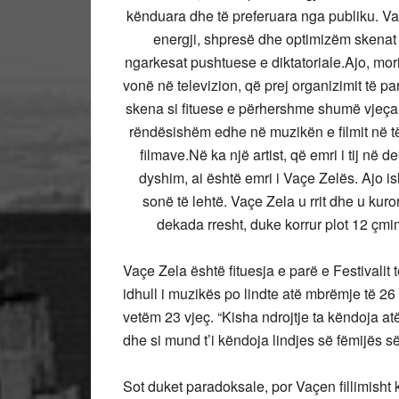
kënduara dhe të preferuara nga publiku. V
energji, shpresë dhe optimizëm skenat 
ngarkesat pushtuese e diktatoriale.
Ajo, mor
vonë në televizion, që prej organizimit të pa
skena si fituese e përhershme shumë vjeça
rëndësishëm edhe në muzikën e filmit në t
filmave.
Në ka një artist, që emri i tij në 
dyshim, ai është emri i Vaçe Zelës. Ajo 
sonë të lehtë. Vaçe Zela u rrit dhe u ku
dekada rresht, duke korrur plot 12 çmime
Vaçe Zela është fituesja e parë e Festivalit 
idhull i muzikës po lindte atë mbrëmje të 26 d
vetëm 23 vjeç. “Kisha ndrojtje ta këndoja at
dhe si mund t’i këndoja lindjes së fëmijës së
Sot duket paradoksale, por Vaçen fillimisht k