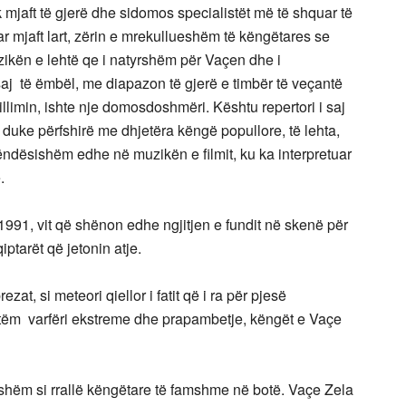
k mjaft të gjerë dhe sidomos specialistët më të shquar të
r mjaft lart, zërin e mrekullueshëm të këngëtares se
kën e lehtë qe i natyrshëm për Vaçen dhe i
j të ëmbël, me diapazon të gjerë e timbër të veçantë
illimin, ishte nje domosdoshmëri. Kështu repertori i saj
duke përfshirë me dhjetëra këngë popullore, të lehta,
 rëndësishëm edhe në muzikën e filmit, ku ka interpretuar
.
 1991, vit që shënon edhe ngjitjen e fundit në skenë për
qiptarët që jetonin atje.
at, si meteori qiellor i fatit që i ra për pjesë
etëm varfëri ekstreme dhe prapambetje, këngët e Vaçe
mishëm si rrallë këngëtare të famshme në botë. Vaçe Zela