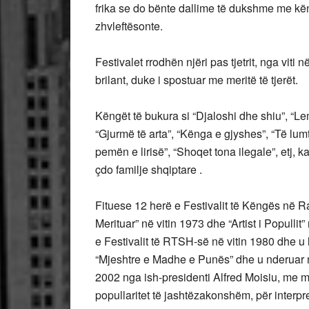
frika se do bënte dallime të dukshme me kën
zhvleftësonte.
Festivalet rrodhën njëri pas tjetrit, nga viti 
brilant, duke i spostuar me meritë të tjerët.
Këngët të bukura si “Djaloshi dhe shiu”, “Lem
“Gjurmë të arta”, “Kënga e gjyshes”, “Të lu
pemën e lirisë”, “Shoqet tona ilegale”, etj,
çdo familje shqiptare .
Fituese 12 herë e Festivalit të Këngës në Radi
Merituar” në vitin 1973 dhe “Artist i Populli
e Festivalit të RTSH-së në vitin 1980 dhe u 
“Mjeshtre e Madhe e Punës” dhe u nderuar m
2002 nga ish-presidenti Alfred Moisiu, me mot
popullaritet të jashtëzakonshëm, për interp