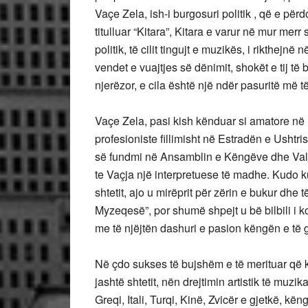
Vaçe Zela, ish-i burgosuri politik , që e përd
titulluar “Kitara”, Kitara e varur në mur merr 
politik, të cilit tingujt e muzikës, i rikthej
vendet e vuajtjes së dënimit, shokët e tij të b
njerëzor, e cila është një ndër pasuritë më 
Vaçe Zela, pasi kish kënduar si amatore në L
profesioniste fillimisht në Estradën e Ushtris
së fundmi në Ansamblin e Këngëve dhe Vall
te Vaçja një interpretuese të madhe. Kudo k
shtetit, ajo u mirëprit për zërin e bukur dhe 
Myzeqesë”, por shumë shpejt u bë bilbili i 
me të njëjtën dashuri e pasion këngën e të g
Në çdo sukses të bujshëm e të merituar që
jashtë shtetit, nën drejtimin artistik të muzi
Greqi, Itali, Turqi, Kinë, Zvicër e gjetkë, k