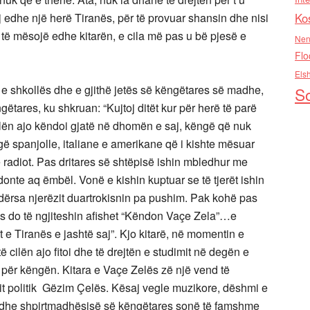
Ko
j edhe një herë Tiranës, për të provuar shansin dhe nisi
 të mësojë edhe kitarën, e cila më pas u bë pjesë e
Nen
Flo
Els
 e shkollës dhe e gjithë jetës së këngëtares së madhe,
So
ëtares, ku shkruan: “Kujtoj ditët kur për herë të parë
ilën ajo këndoi gjatë në dhomën e saj, këngë që nuk
gë spanjolle, italiane e amerikane që i kishte mësuar
radiot. Pas dritares së shtëpisë ishin mbledhur me
onte aq ëmbël. Vonë e kishin kuptuar se të tjerët ishin
dërsa njerëzit duartrokisnin pa pushim. Pak kohë pas
anës do të ngjiteshin afishet “Këndon Vaçe Zela”…e
 e Tiranës e jashtë saj”. Kjo kitarë, në momentin e
ë cilën ajo fitoi dhe të drejtën e studimit në degën e
i për këngën.
Kitara e Vaçe Zelës zë një vend të
it politik Gëzim Çelës. Kësaj vegle muzikore, dëshmi e
or dhe shpirtmadhësisë së këngëtares sonë të famshme