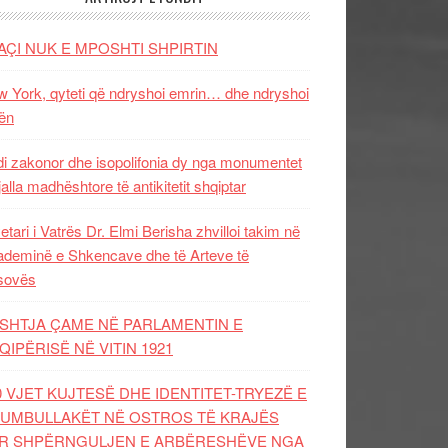
AÇI NUK E MPOSHTI SHPIRTIN
 York, qyteti që ndryshoi emrin… dhe ndryshoi
ën
i zakonor dhe isopolifonia dy nga monumentet
jalla madhështore të antikitetit shqiptar
etari i Vatrës Dr. Elmi Berisha zhvilloi takim në
deminë e Shkencave dhe të Arteve të
sovës
SHTJA ÇAME NË PARLAMENTIN E
QIPËRISË NË VITIN 1921
0 VJET KUJTESË DHE IDENTITET-TRYEZË E
UMBULLAKËT NË OSTROS TË KRAJËS
R SHPËRNGULJEN E ARBËRESHËVE NGA