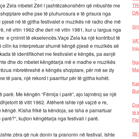
TR
açe Zela mbetet Zëri i jashtëzakonshëm që mbushte me
DA
shqiptare edhe pse të pluhurosura e të grisura nga
i pjesë në të gjitha festivalet e muzikës në radio dhe më
SH
rë, në vitin 1962 dhe deri në vitin 1981, kur u largua nga
re e çmimit të ekselencës.
Vaçe Zela ka një kontribut të
VAT
ë cilin ka interpretuar shumë këngë pjesë e muzikës së
Inj
dekada të identifikohet me festivalet e këngës, pa asnjë
ishte dhe do mbetet këngëtarja më e madhe e muzikës
Nga
Mal
rorëzua mbretëreshë e këngës shqiptare, për më se dy
 të para, një rekord i paarritur për të gjitha kohët.
Kar
Bur
të parë. Me këngën “Fëmija i parë”, ajo lajmëroj se një
hjetorit të vitit 1962. Atëherë ishte një vajzë e re,
Dom
ë këngë. Kisha frikë ta këndoja, se isha e pamartuar
të 
 parë?”, kujton këngëtarja nga festivali i parë.
Fis
36 
ishte zëra që nuk donin ta pranonin në festival. Ishte