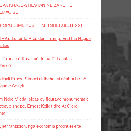
EVA KRAJË-SHESTAN NË ZARË TË
LMACISË
POPULLIMI, PUSHTIMI I SHEKULLIT XXI
RA’s Letter to President Trump: End the Hague
ustice
 Tirana në Kukaj për të parë “Lahuta e
ësisë”
dinali Ernest Simoni rikthehet si dëshmitar në
gun e Spaçit
 Ndre Mjeda, sipas dy figurave monumentale
letrave shqipe, Ernest Koliqit dhe At Gjergj
hta
vjet tranzicion, nga ekonomia prodhuese te