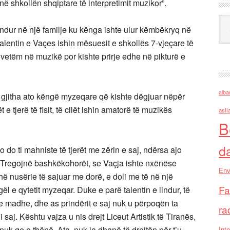
 në shkollën shqiptare të interpretimit muzikor”.
Ark
indur në një familje ku kënga ishte ulur këmbëkryq në
 talentin e Vaçes ishin mësuesit e shkollës 7-vjeçare të
r vetëm në muzikë por kishte prirje edhe në pikturë e
alba
të gjitha ato këngë myzeqare që kishte dëgjuar nëpër
e tjerë të fisit, të cilët ishin amatorë të muzikës
asll
B
d
 do ti mahniste të tjerët me zërin e saj, ndërsa ajo
r. Tregojnë bashkëkohorët, se Vaçja ishte nxënëse
Env
hë nusërie të sajuar me dorë, e doli me të në një
Fa
gël e qytetit myzeqar. Duke e parë talentin e lindur, të
e e madhe, dhe as prindërit e saj nuk u përpoqën ta
ra
saj. Kështu vajza u nis drejt Liceut Artistik të Tiranës,
 nuk qe e thënë. Ata, nuk ia dhanë të drejtën për t’u
Inte