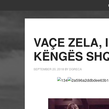
VAÇE ZELA, 
KËNGËS SHQ
SEPTEMBER 20, 2018
BY
DGRECA