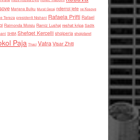
sove
nderroi jete
Marjana Bulku
ne Kosove
Murat Gecaj
Rafaela Prifti
Rafael
e Tereza
presidenti Nishani
qi
Raimonda Moisiu
Ramiz Lushaj
reshat kripa
Sadik
Shefqet Kercelli
shqiperia
hani
shqiptaret
SHBA
kol Paja
Vatra
Visar Zhiti
Thaci