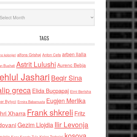
iv
TAGS
arben llalla
alfons Grishaj
Anton Cefa
no kolonjari
Astrit Lulushi
Aurenc Bebja
an Bushati
ehlul Jashari
Beqir Sina
alip greca
Elida Buçpapaj
Elmi Berisha
Eugjen Merlika
er Bytyci
Ermira Babamusta
Frank shkreli
hri Xharra
Fritz
Ilir Levonja
Gezim Llojdia
dovani
kosova
rviste
Kolec Traboini
Keze Kozeta Zylo