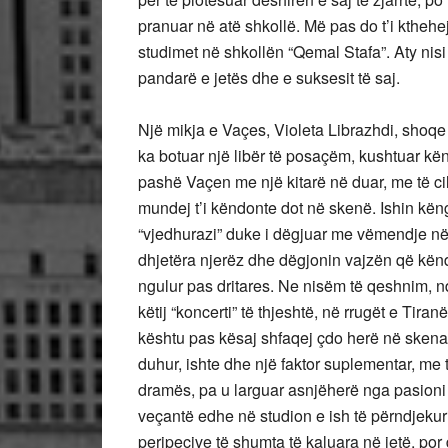
pranuar në atë shkollë. Më pas do t’i kthehe
studimet në shkollën “Qemal Stafa”. Aty nisi
pandarë e jetës dhe e suksesit të saj.
Një mikja e Vaçes, Violeta Librazhdi, shoqe
ka botuar një libër të posaçëm, kushtuar këng
pashë Vaçen me një kitarë në duar, me të c
mundej t’i këndonte dot në skenë. Ishin kën
“vjedhurazi” duke i dëgjuar me vëmendje në 
dhjetëra njerëz dhe dëgjonin vajzën që kënd
ngulur pas dritares. Ne nisëm të qeshnim, n
këtij “koncerti” të thjeshtë, në rrugët e Tir
kështu pas kësaj shfaqej çdo herë në skenat
duhur, ishte dhe një faktor suplementar, me t
dramës, pa u larguar asnjëherë nga pasion
veçantë edhe në studion e ish të përndjekur
peripecive të shumta të kaluara në jetë, p