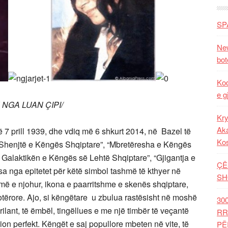
SP
New
bot
Kod
e g
 NGA LUAN ÇIPI/
Kry
Aka
më
7 prill
1939
, dhe vdiq më 6 shkurt 2014, në
Bazel
të
Ko
a e Shenjtë e Këngës Shqiptare”, “Mbretëresha e Këngës
në Galaktikën e Këngës së Lehtë Shqiptare”, “Gjigantja e
ÇË
a nga epitetet për këtë simbol tashmë të kthyer në
SH
ë e njohur, ikona e paarritshme e skenës shqiptare,
otërore.
Ajo, si këngëtare u zbulua rastësisht në moshë
30
rilant, të ëmbël, tingëllues e me një timbër të veçantë
RR
on perfekt. Këngët e saj popullore mbeten në vite, të
PË