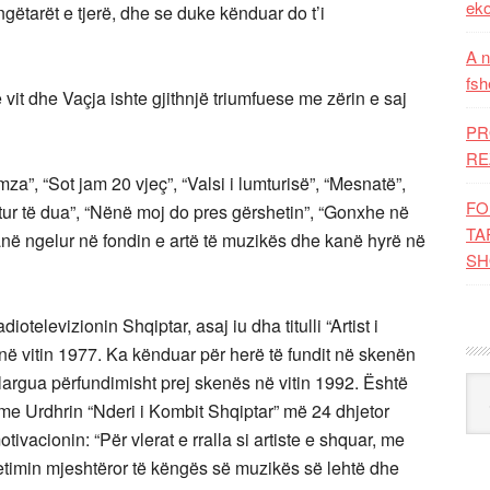
eko
gëtarët e tjerë, dhe se duke kënduar do t’i
A n
fsh
në vit dhe Vaçja ishte gjithnjë triumfuese me zërin e saj
PR
RE
za”, “Sot jam 20 vjeç”, “Valsi i lumturisë”, “Mesnatë”,
FO
mtur të dua”, “Nënë moj do pres gërshetin”, “Gonxhe në
TA
 kanë ngelur në fondin e artë të muzikës dhe kanë hyrë në
SH
otelevizionin Shqiptar, asaj iu dha titulli “Artist i
t” në vitin 1977. Ka kënduar për herë të fundit në skenën
largua përfundimisht prej skenës në vitin 1992. Është
Kat
e Urdhrin “Nderi i Kombit Shqiptar” më 24 dhjetor
ivacionin: “Për vlerat e rralla si artiste e shquar, me
retimin mjeshtëror të këngës së muzikës së lehtë dhe