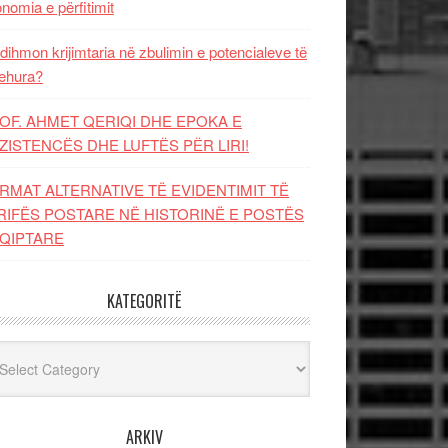
nomia e përfitimit
dihmon krijimtaria në zbulimin e potencialeve të
ehura?
OF. AHMET QERIQI DHE EPOKA E
ZISTENCЁS DHE LUFTЁS PЁR LIRI!
RMAT ALTERNATIVE TË EVIDENTIMIT TË
RIFËS POSTARE NË HISTORINË E POSTËS
QIPTARE
KATEGORITË
egoritë
ARKIV