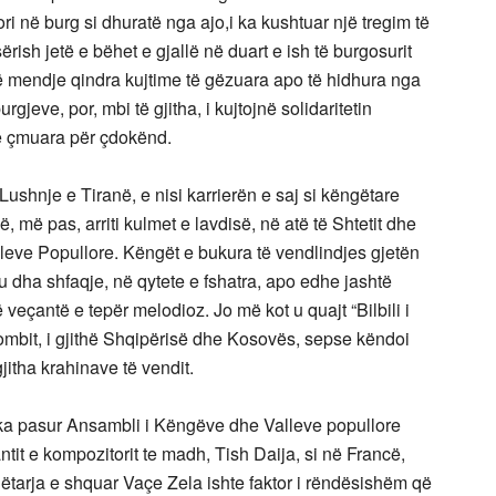
ori në burg si dhuratë nga ajo,i ka kushtuar një tregim të
sërish jetë e bëhet e gjallë në duart e ish të burgosurit
në në mendje qindra kujtime të gëzuara apo të hidhura nga
urgjeve, por, mbi të gjitha, i kujtojnë solidaritetin
të çmuara për çdokënd.
ushnje e Tiranë, e nisi karrierën e saj si këngëtare
ë, më pas, arriti kulmet e lavdisë, në atë të Shtetit dhe
eve Popullore. Këngët e bukura të vendlindjes gjetën
u dha shfaqje, në qytete e fshatra, apo edhe jashtë
të veçantë e tepër melodioz. Jo më kot u quajt “Bilbili i
kombit, i gjithë Shqipërisë dhe Kosovës, sepse këndoi
jitha krahinave të vendit.
 ka pasur Ansambli i Këngëve dhe Valleve popullore
kantit e kompozitorit te madh, Tish Daija, si në Francë,
ëngëtarja e shquar Vaçe Zela ishte faktor i rëndësishëm që