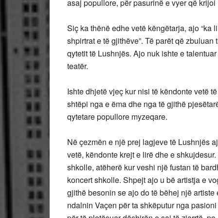
asaj popullore, për pasurinë e vyer që krijoi
Siç ka thënë edhe vetë këngëtarja, ajo “ka l
shpirtrat e të gjithëve”. Të parët që zbuluan
qytetit të Lushnjës. Ajo nuk ishte e talentua
teatër.
Ishte dhjetë vjeç kur nisi të këndonte vetë 
shtëpi nga e ëma dhe nga të gjithë pjesëtarët 
qytetare popullore myzeqare.
Në çezmën e një prej lagjeve të Lushnjës ajo
vetë, këndonte krejt e lirë dhe e shkujdesu
shkolle, atëherë kur veshi një fustan të bard
koncert shkolle. Shpejt ajo u bë artistja e vo
gjithë besonin se ajo do të bëhej një artist
ndalnin Vaçen për ta shkëputur nga pasioni i 
për të plotësuar dëshirën e saj të zjarrtë, po