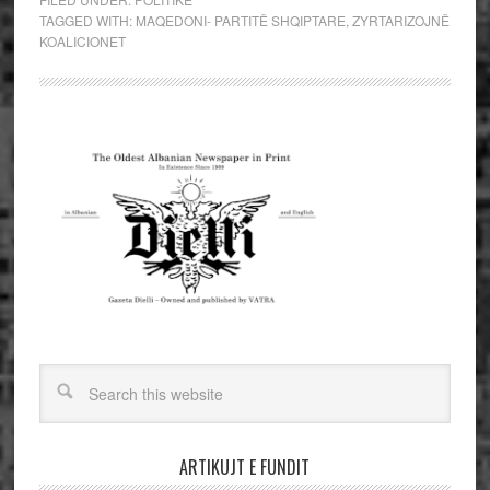
TAGGED WITH:
MAQEDONI- PARTITË SHQIPTARE
,
ZYRTARIZOJNË
KOALICIONET
ARTIKUJT E FUNDIT