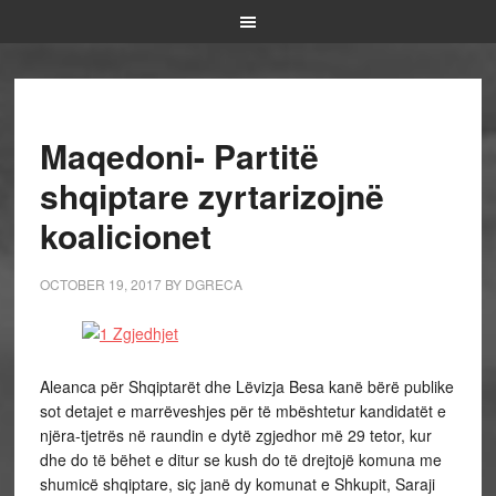
Maqedoni- Partitë
shqiptare zyrtarizojnë
koalicionet
OCTOBER 19, 2017
BY
DGRECA
Aleanca për Shqiptarët dhe Lëvizja Besa kanë bërë publike
sot detajet e marrëveshjes për të mbështetur kandidatët e
njëra-tjetrës në raundin e dytë zgjedhor më 29 tetor, kur
dhe do të bëhet e ditur se kush do të drejtojë komuna me
shumicë shqiptare, siç janë dy komunat e Shkupit, Saraji