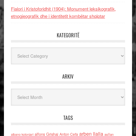
Fjalori i Kristoforidhit (1904): Monument leksikografik,
etnogjeografik dhe i identitetit kombëtar shqiptar
KATEGORITË
Kategoritë
ARKIV
Arkiv
TAGS
arben llalla
alfons Grishaj
Anton Cefa
asllan
albano kolonjari