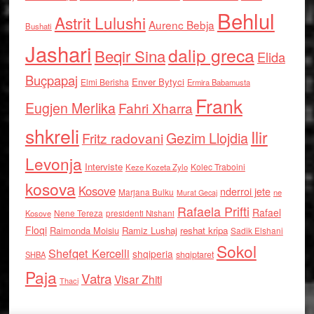
Behlul
Astrit Lulushi
Aurenc Bebja
Bushati
Jashari
dalip greca
Beqir Sina
Elida
Buçpapaj
Enver Bytyci
Elmi Berisha
Ermira Babamusta
Frank
Eugjen Merlika
Fahri Xharra
shkreli
Ilir
Gezim Llojdia
Fritz radovani
Levonja
Interviste
Kolec Traboini
Keze Kozeta Zylo
kosova
Kosove
nderroi jete
Marjana Bulku
ne
Murat Gecaj
Rafaela Prifti
Rafael
Nene Tereza
Kosove
presidenti Nishani
Floqi
Raimonda Moisiu
Ramiz Lushaj
reshat kripa
Sadik Elshani
Sokol
Shefqet Kercelli
shqiperia
shqiptaret
SHBA
Paja
Vatra
Visar Zhiti
Thaci