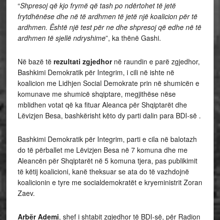
“
Shpresoj që kjo frymë që tash po ndërtohet të jetë
frytdhënëse dhe në të ardhmen të jetë një koalicion për të
ardhmen. Është një test për ne dhe shpresoj që edhe në të
ardhmen të sjellë ndryshime
”, ka thënë Gashi.
Në bazë të
rezultati zgjedhor
në raundin e parë zgjedhor,
Bashkimi Demokratik për Integrim, i cili në ishte në
koalicion me Lidhjen Social Demokrate prin në shumicën e
komunave me shumicë shqiptare, megjithëse nëse
mblidhen votat që ka fituar Aleanca për Shqiptarët dhe
Lëvizjen Besa, bashkërisht këto dy parti dalin para BDI-së .
Bashkimi Demokratik për Integrim, parti e cila në balotazh
do të përballet me Lëvizjen Besa në 7 komuna dhe me
Aleancën për Shqiptarët në 5 komuna tjera, pas publikimit
të këtij koalicioni, kanë theksuar se ata do të vazhdojnë
koalicionin e tyre me socialdemokratët e kryeministrit Zoran
Zaev.
Arbër Ademi
, shef i shtabit zgjedhor të BDI-së, për Radion