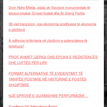
Dom Ndre Mjeda, sipas dy figurave monumentale të
letrave shqipe, Ernest Koliqit dhe At Gjergj Fishta
36 vjet tranzicion, nga ekonomia prodhuese te ekonomia
e përfitimit
A ndihmon krijimtaria në zbulimin e potencialeve të
fshehura?
PROF. AHMET QERIQI DHE EPOKA E REZISTENCЁS
DHE LUFTЁS PЁR LIRI!
FORMAT ALTERNATIVE TË EVIDENTIMIT TË
TARIFËS POSTARE NË HISTORINË E POSTËS
SHQIPTARE
NJË SPROVË E GUXIMSHME PERFORMIZMI…
𝐕𝐞𝐧𝐝𝐢𝐦𝐞𝐭 𝐐𝐞̈ 𝐍𝐝𝐫𝐲𝐬𝐡𝐮𝐚𝐧 𝐁𝐨𝐭𝐞̈𝐧