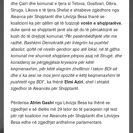
dhe Çairi dhe komunat e tjera si Tetova, Gostivari, Dibra,
Struga, Likova e të tjera.Shefat e shtabeve zgjedhore nga
Aleanca për Shqiptarët dhe Lëvizja Besa thanë se
koalicioni ka për qëllim që të fuqizojë
votën e shqiptarëve
,
duke qenë se shqiptarët janë ata që do të përcaktojnë se
kush do të drejtojë komunat.“
Për pesëmbëdhjetë vite me
radhë, Bashkimi Demokratik për Integrim ka pushtet
absolut, qoftë në nivelin qendror apo atë lokal, në të gjitha
komunat me shumicë shqiptare përpos asaj në Strugë, dhe
konsideroj se përgjegjësia kryesore për këtë
keqmenaxhim, për këtë stagnim zhvillimor i takon BDI-së
dhe s`ka sesi ne mos jemi opozitë e këtij keqmenaxhimi të
pushtetit nga BDI
”, ka thënë
Elmi Aziri
, shef i shtabit
zgjedhor të Aleancës për Shqiptarët.
Përderisa
Afrim Gashi
nga Lëvizja Besa ka thënë se
zgjedhjet e së dielës më 29 tetor do të paraqesin një test
për një koalicion me Aleancës për Shqiptarët dhe Lëvizjes
Besa edhe në zgjedhjet ardhshme parlamentare.