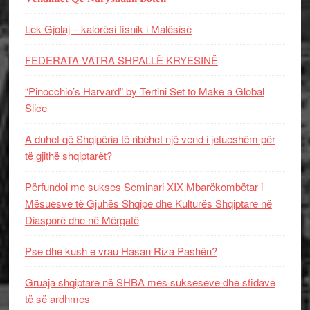
Lek Gjolaj – kalorësi fisnik i Malësisë
FEDERATA VATRA SHPALLË KRYESINË
“Pinocchio’s Harvard” by Tertini Set to Make a Global
Slice
A duhet që Shqipëria të ribëhet një vend i jetueshëm për
të gjithë shqiptarët?
Përfundoi me sukses Seminari XIX Mbarëkombëtar i
Mësuesve të Gjuhës Shqipe dhe Kulturës Shqiptare në
Diasporë dhe në Mërgatë
Pse dhe kush e vrau Hasan Riza Pashën?
Gruaja shqiptare në SHBA mes sukseseve dhe sfidave
të së ardhmes