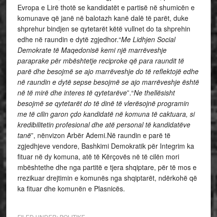
Evropa e Lirë thotë se kandidatët e partisë në shumicën e
komunave që janë në balotazh kanë dalë të parët, duke
shprehur bindjen se qytetarët këtë vullnet do ta shprehin
edhe në raundin e dytë zgjedhor.“
Me Lidhjen Social
Demokrate të Maqedonisë kemi një marrëveshje
paraprake për mbështetje reciproke që para raundit të
parë dhe besojmë se ajo marrëveshje do të reflektojë edhe
në raundin e dytë sepse besojmë se ajo marrëveshje është
në të mirë dhe interes të qytetarëve
”.“
Ne thellësisht
besojmë se qytetarët do të dinë të vlerësojnë programin
me të cilin garon çdo kandidatë në komuna të caktuara, si
kredibilitetin profesional dhe atë personal të kandidatëve
tanë
”, nënvizon Arbër Ademi.Në raundin e parë të
zgjedhjeve vendore, Bashkimi Demokratik për Integrim ka
fituar në dy komuna, atë të Kërçovës në të cilën mori
mbështethe dhe nga partitë e tjera shqiptare, për të mos e
rrezikuar drejtimin e komunës nga shqiptarët, ndërkohë që
ka fituar dhe komunën e Plasnicës.
FILED UNDER:
POLITIKE