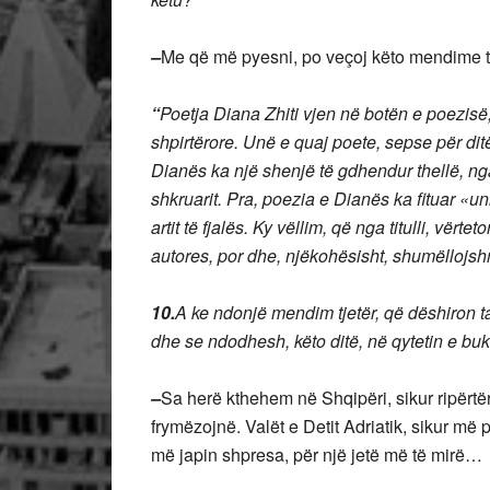
–
Me që më pyesni, po veçoj këto mendime të t
“
Poetja Diana Zhiti vjen në botën e poezisë
shpirtërore. Unë e quaj poete, sepse për ditë
Dianës ka një shenjë të gdhendur thellë, ng
shkruarit. Pra, poezia e Dianës ka fituar «un
artit të fjalës. Ky vëllim, që nga titulli, vër
autores, por dhe, njëkohësisht, shumëllojs
10.
A ke ndonjë mendim tjetër, që dëshiron t
dhe se ndodhesh, këto ditë, në qytetin e buk
–
Sa herë kthehem në Shqipëri, sikur ripër
frymëzojnë. Valët e Detit Adriatik, sikur më
më japin shpresa, për një jetë më të mirë…