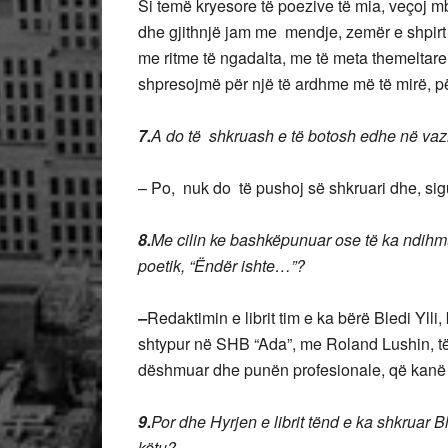
Si temë kryesore të poezive të mia, veçoj mb
dhe gjithnjë jam me mendje, zemër e shpirt
me ritme të ngadalta, me të meta themeltare, 
shpresojmë për një të ardhme më të mirë, p
7.
A do të shkruash e të botosh edhe në va
– Po, nuk do të pushoj së shkruari dhe, sig
8.
Me cilin ke bashkëpunuar ose të ka ndihmuar
poetik, “Ëndër ishte…”?
–
Redaktimin e librit tim e ka bërë Bledi Ylli
shtypur në SHB “Ada”, me Roland Lushin, të c
dëshmuar dhe punën profesionale, që kanë
9.
Por dhe Hyrjen e librit tënd e ka shkruar 
këtu?