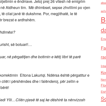
ijetimin e ëndrrave. Jetoj prej 26 vitesh në emigrim
alba
 në Atdheun tim. Më dhimbset, sepse zhvillimi po vjen
asll
të cilat janë të dukshme. Por, megjithatë, le të
B
ër brezat e ardhshëm.
d
zhdimësi?
Env
urisht, së botuari!…
Fa
ra
, në përgatitjen dhe botimin e këtij libri të parë
Inte
Ko
, korrektimin Eltona Lakuriqi. Ndërsa është përgatitur e
Nen
ilët i përshëndes dhe i falënderoj, për zellin e
Flo
 bërë!
Els
So
Bledi Ylli…Cilën pjesë të saj ke dëshirë ta nënvizosh