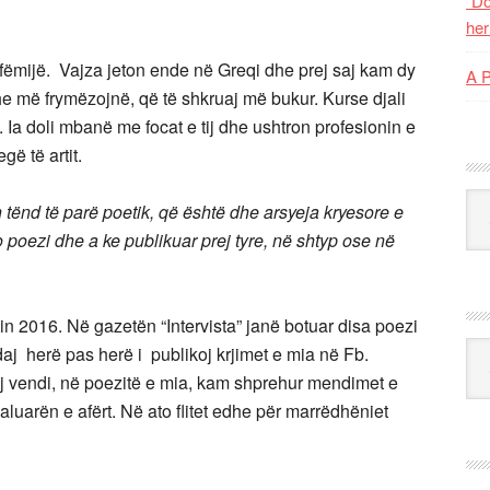
“Do
her
 fëmijë. Vajza jeton ende në Greqi dhe prej saj kam dy
A 
dhe më frymëzojnë, që të shkruaj më bukur. Kurse djali
. Ia doli mbanë me focat e tij dhe ushtron profesionin e
gë të artit.
Kat
rin tënd të parë poetik, që është dhe arsyeja kryesore e
 poezi dhe a ke publikuar prej tyre, në shtyp ose në
itin 2016. Në gazetën “Intervista” janë botuar disa poezi
Ark
daj herë pas herë i publikoj krjimet e mia në Fb.
tij vendi, në poezitë e mia, kam shprehur mendimet e
kaluarën e afërt. Në ato flitet edhe për marrëdhëniet