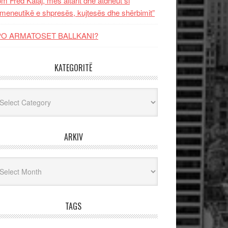
m Fred Kalaj, mes altarit dhe atdheut si
meneutikë e shpresës, kujtesës dhe shërbimit”
PO ARMATOSET BALLKANI?
KATEGORITË
egoritë
ARKIV
iv
TAGS