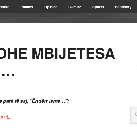
Home
Politics
Opinion
Culture
Sports
Economy
 DHE MBIJETESA
E…
e parë të saj, “Ëndërr ishte…”/