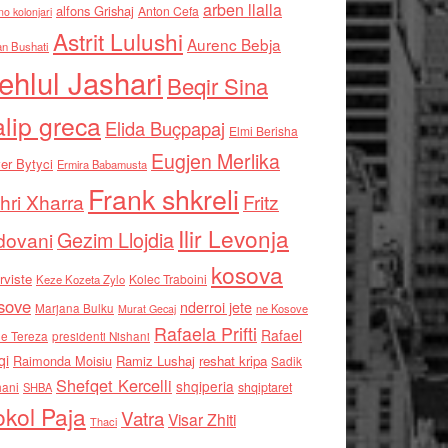
arben llalla
alfons Grishaj
Anton Cefa
no kolonjari
Astrit Lulushi
Aurenc Bebja
an Bushati
ehlul Jashari
Beqir Sina
alip greca
Elida Buçpapaj
Elmi Berisha
Eugjen Merlika
er Bytyci
Ermira Babamusta
Frank shkreli
hri Xharra
Fritz
Ilir Levonja
Gezim Llojdia
dovani
kosova
rviste
Kolec Traboini
Keze Kozeta Zylo
sove
nderroi jete
Marjana Bulku
ne Kosove
Murat Gecaj
Rafaela Prifti
Rafael
e Tereza
presidenti Nishani
qi
Raimonda Moisiu
Ramiz Lushaj
reshat kripa
Sadik
Shefqet Kercelli
shqiperia
hani
shqiptaret
SHBA
kol Paja
Vatra
Visar Zhiti
Thaci