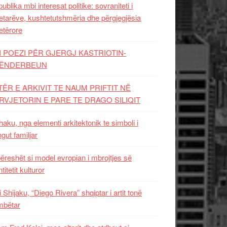
ublika mbi interesat politike: sovraniteti i
etarëve, kushtetutshmëria dhe përgjegjësia
etërore
I POEZI PËR GJERGJ KASTRIOTIN-
ËNDERBEUN
TËR E ARKIVIT TE NAUM PRIFTIT NË
RVJETORIN E PARE TE DRAGO SILIQIT
aku, nga elementi arkitektonik te simboli i
ngut familjar
ëreshët si model evropian i mbrojtjes së
titetit kulturor
i Shijaku, “Diego Rivera” shqiptar i artit tonë
mbëtar