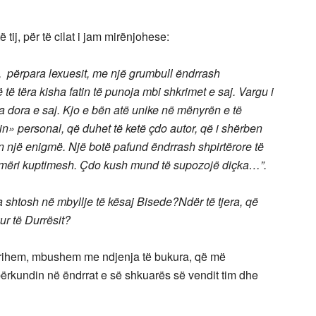
ij, për të cilat i jam mirënjohese:
, përpara lexuesit, me një grumbull ëndrrash
 të tëra kisha fatin të punoja mbi shkrimet e saj. Vargu i
a dora e saj. Kjo e bën atë unike në mënyrën e të
in» personal, që duhet të ketë çdo autor, që i shërben
teton një enigmë. Një botë pafund ëndrrash shpirtërore të
hmëri kuptimesh. Çdo kush mund të supozojë diçka
…”
.
a shtosh në mbyllje të kësaj Bisede?Ndër të tjera, që
ur të Durrësit?
tërihem, mbushem me ndjenja të bukura, që më
 përkundin në ëndrrat e së shkuarës së vendit tim dhe