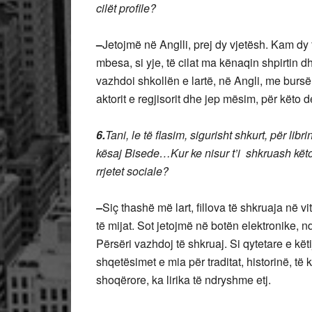
cilët profile?
–
Jetojmë në Anglli, prej dy vjetësh. Kam dy
mbesa, si yje, të cilat ma kënaqin shpirtin 
vazhdoi shkollën e lartë, në Angli, me bursë
aktorit e regjisorit dhe jep mësim, për këto de
6.
Tani, le të flasim, sigurisht shkurt, për lib
kësaj Bisede…Kur ke nisur t’i shkruash këto
rrjetet sociale?
–
Siç thashë më lart, fillova të shkruaja në v
të mijat. Sot jetojmë në botën elektronike, n
Përsëri vazhdoj të shkruaj. Si qytetare e kë
shqetësimet e mia për traditat, historinë, të 
shoqërore, ka lirika të ndryshme etj.