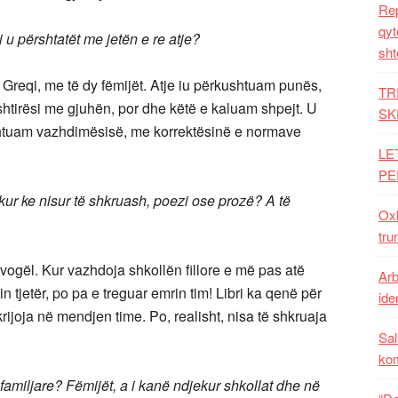
Rep
qyt
 u përshtatët me jetën e re atje?
sht
 Greqi, me të dy fëmijët. Atje iu përkushtuam punës,
TR
ështirësi me gjuhën, por dhe këtë e kaluam shpejt. U
SK
shtuam vazhdimësisë, me korrektësinë e normave
LE
PE
, kur ke nisur të shkruash, poezi ose prozë? A të
Oxh
tru
 vogël. Kur vazhdoja shkollën fillore e më pas atë
Arb
n tjetër, po pa e treguar emrin tim! Libri ka qenë për
iden
rijoja në mendjen time. Po, realisht, nisa të shkruaja
Sal
ko
 familjare? Fëmijët, a i kanë ndjekur shkollat dhe në