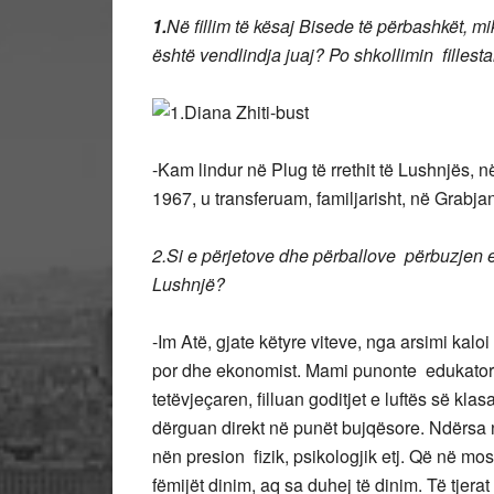
1.
Në fillim të kësaj Bisede të përbashkët, mi
është vendlindja juaj? Po shkollimin fillesta
-Kam lindur në Plug të rrethit të Lushnjës, 
1967, u transferuam, familjarisht, në Grabjan,
2.Si e përjetove dhe përballove përbuzjen e 
Lushnjë?
-Im Atë, gjate këtyre viteve, nga arsimi kal
por dhe ekonomist. Mami punonte edukatore
tetëvjeçaren, filluan goditjet e luftës së kl
dërguan direkt në punët bujqësore. Ndërsa n
nën presion fizik, psikologjik etj. Që në mo
fëmijët dinim, aq sa duhej të dinim. Të tjer