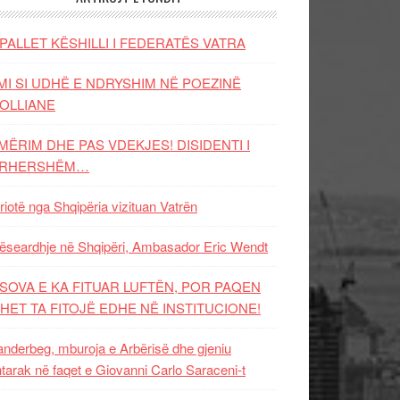
PALLET KËSHILLI I FEDERATËS VATRA
MI SI UDHË E NDRYSHIM NË POEZINË
OLLIANE
MËRIM DHE PAS VDEKJES! DISIDENTI I
ËRHERSHËM…
riotë nga Shqipëria vizituan Vatrën
ëseardhje në Shqipëri, Ambasador Eric Wendt
SOVA E KA FITUAR LUFTËN, POR PAQEN
HET TA FITOJË EDHE NË INSTITUCIONE!
nderbeg, mburoja e Arbërisë dhe gjeniu
tarak në faqet e Giovanni Carlo Saraceni-t