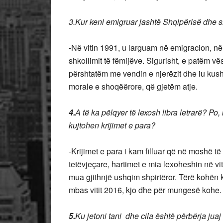
3.Kur keni emigruar jashtë Shqipërisë dhe si
-Në vitin 1991, u larguam në emigracion, në
shkollimit të fëmijëve. Sigurisht, e patëm v
përshtatëm me vendin e njerëzit dhe iu ku
morale e shoqëërore, që gjetëm atje.
4.
A të ka pëlqyer të lexosh libra letrarë? Po
kujtohen krijimet e para?
-Krijimet e para i kam filluar që në moshë të
tetëvjeçare, hartimet e mia lexoheshin në viti
mua gjithnjë ushqim shpirtëror. Tërë kohën k
mbas vitit 2016, kjo dhe për mungesë kohe.
5.
Ku jetoni tani dhe cila është përbërja juaj