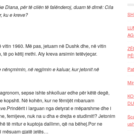
ke Diana, për të cilën të falënderoj, duam të dimë: Cila
SH
r, ku e kreve?
LU
AG
në vitin 1960. Më pas, jetuam në Dushk dhe, në vitin
ZË
 të po këtij rrethi. Aty kreva arsimin tetëvjeçar.
P
nënçmimin, në regjimin e kaluar, kur jetonit në
Pat
Mir
oi agronom, sepse ishte shkolluar edhe për këtë degë,
KO
 kopshti. Në kohën, kur ne fëmijët mbaruam
DU
asave.Prindërit i larguan nga detyrat e mëparshme dhe i
e, femijeve, nuk na u dha e drejta e studimit!? Jetonim
Sca
shë të mitur e kuptoja dallimn, që na bëhej.Por ne
ush
at i mësuam gjatë jetës…