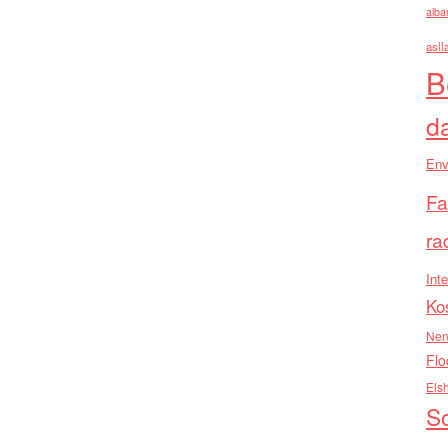
alba
asll
B
d
Env
Fa
ra
Inte
Ko
Nen
Flo
Els
So