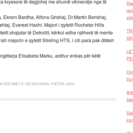
fjala kryesore të degjohej me shumë vëmendje nga të
Rep
qyt
a, Ekrem Bardha, Alfons Grishaj, Dr.Martin Berishaj,
sht
shtaj, Everest Haxhi. Majori i qytetit Rochetsr Hills
TR
tit shqiptar të Detroitit, kërkoi edhe njëherë të merrte
SK
ish majorin e qytetit Streling HTS, i cili para pak ditësh
LE
ëngëtarja Elisabeta Marku, ardhur enkas për këtë
PE
Oxh
tru
N FESTIMET E
,
NE MICHIGAN
,
PJETER JAKU
Arb
iden
Sal
ko