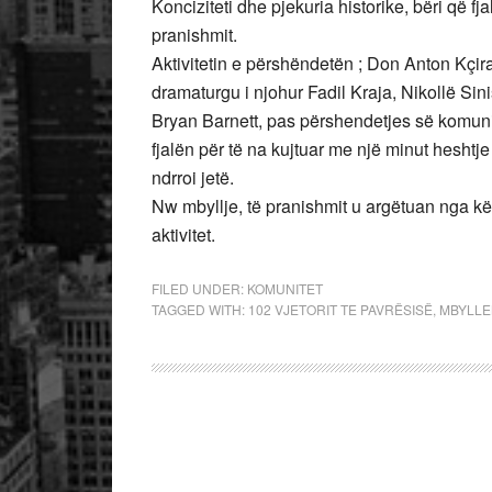
Konciziteti dhe pjekuria historike, bëri që 
pranishmit.
Aktivitetin e përshëndetën ; Don Anton Kçir
dramaturgu i njohur Fadil Kraja, Nikollë Sini
Bryan Barnett, pas përshendetjes së komunite
fjalën për të na kujtuar me një minut heshtje 
ndrroi jetë.
Nw mbyllje, të pranishmit u argëtuan nga k
aktivitet.
FILED UNDER:
KOMUNITET
TAGGED WITH:
102 VJETORIT TE PAVRËSISË
,
MBYLLE