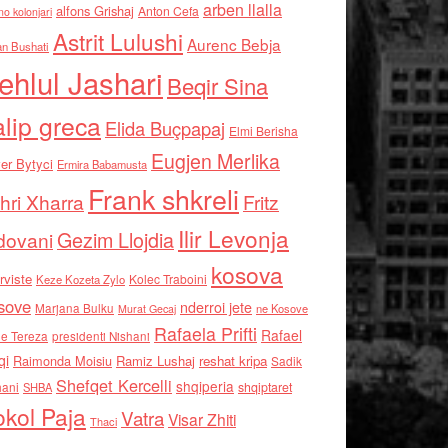
arben llalla
alfons Grishaj
Anton Cefa
no kolonjari
Astrit Lulushi
Aurenc Bebja
an Bushati
ehlul Jashari
Beqir Sina
alip greca
Elida Buçpapaj
Elmi Berisha
Eugjen Merlika
er Bytyci
Ermira Babamusta
Frank shkreli
hri Xharra
Fritz
Ilir Levonja
Gezim Llojdia
dovani
kosova
rviste
Kolec Traboini
Keze Kozeta Zylo
sove
nderroi jete
Marjana Bulku
ne Kosove
Murat Gecaj
Rafaela Prifti
Rafael
e Tereza
presidenti Nishani
qi
Raimonda Moisiu
Ramiz Lushaj
reshat kripa
Sadik
Shefqet Kercelli
shqiperia
hani
shqiptaret
SHBA
kol Paja
Vatra
Visar Zhiti
Thaci