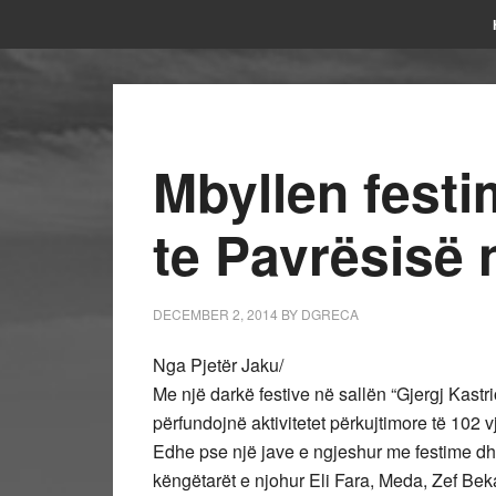
Mbyllen festim
te Pavrësisë 
DECEMBER 2, 2014
BY
DGRECA
Nga Pjetër Jaku/
Me një darkë festive në sallën “Gjergj Kastri
përfundojnë aktivitetet përkujtimore të 102 v
Edhe pse një jave e ngjeshur me festime dhe 
këngëtarët e njohur Eli Fara, Meda, Zef Be