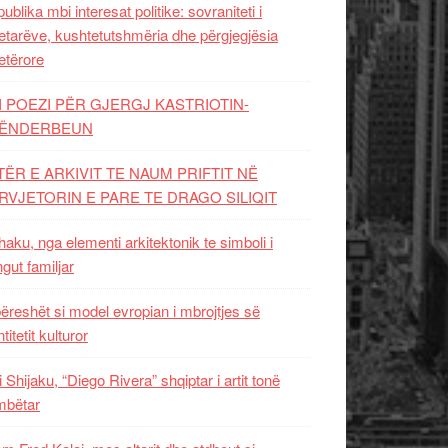
ublika mbi interesat politike: sovraniteti i
etarëve, kushtetutshmëria dhe përgjegjësia
etërore
I POEZI PËR GJERGJ KASTRIOTIN-
ËNDERBEUN
TËR E ARKIVIT TE NAUM PRIFTIT NË
RVJETORIN E PARE TE DRAGO SILIQIT
aku, nga elementi arkitektonik te simboli i
ngut familjar
ëreshët si model evropian i mbrojtjes së
titetit kulturor
i Shijaku, “Diego Rivera” shqiptar i artit tonë
mbëtar