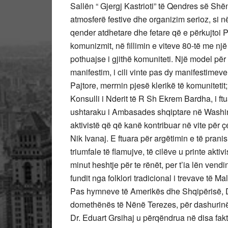
Sallën “ Gjergj Kastrioti” të Qendres së Shën
atmosferë festive dhe organizim serioz, si në
qender atdhetare dhe fetare që e përkujtoi 
komunizmit, në fillimin e viteve 80-të me një
pothuajse i gjithë komuniteti. Një model për
manifestim, i cili vinte pas dy manifestim
Pajtore, merrnin pjesë klerikë të komunitet
Konsulli i Nderit të R Sh Ekrem Bardha, i ftu
ushtaraku i Ambasades shqiptare në Washin
aktivistë që që kanë kontribuar në vite për 
Nik Ivanaj. E ftuara për argëtimin e të pra
triumfale të flamujve, të cilëve u printe aktiv
minut heshtje për te rënët, per t’ia lën vendi
fundit nga folklori tradicional i trevave të Ma
Pas hymneve të Amerikës dhe Shqipërisë, Do
domethënës të Nënë Terezes, për dashurinë që
Dr. Eduart Grsihaj u përqëndrua në disa fakte