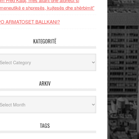
m Fred Kalaj, mes altarit dhe atdheut si
meneutikë e shpresës, kujtesës dhe shërbimit”
PO ARMATOSET BALLKANI?
KATEGORITË
egoritë
ARKIV
iv
TAGS