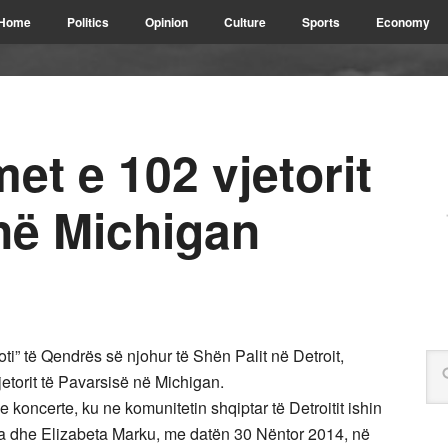
Home
Politics
Opinion
Culture
Sports
Economy
et e 102 vjetorit
në Michigan
oti” të Qendrës së njohur të Shën Palit në Detroit,
jetorit të Pavarsisë në Michigan.
koncerte, ku ne komunitetin shqiptar të Detroitit ishin
ka dhe Elizabeta Marku, me datën 30 Nëntor 2014, në