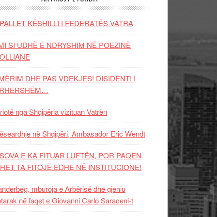
PALLET KËSHILLI I FEDERATËS VATRA
MI SI UDHË E NDRYSHIM NË POEZINË
OLLIANE
MËRIM DHE PAS VDEKJES! DISIDENTI I
ËRHERSHËM…
riotë nga Shqipëria vizituan Vatrën
ëseardhje në Shqipëri, Ambasador Eric Wendt
SOVA E KA FITUAR LUFTËN, POR PAQEN
HET TA FITOJË EDHE NË INSTITUCIONE!
nderbeg, mburoja e Arbërisë dhe gjeniu
tarak në faqet e Giovanni Carlo Saraceni-t