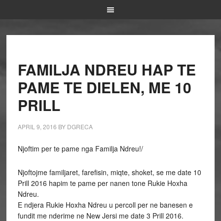
FAMILJA NDREU HAP TE
PAME TE DIELEN, ME 10
PRILL
APRIL 9, 2016
BY
DGRECA
Njoftim per te pame nga Familja Ndreu!/
Njoftojme familjaret, farefisin, miqte, shoket, se me date 10
Prill 2016 hapim te pame per nanen tone Rukie Hoxha
Ndreu.
E ndjera Rukie Hoxha Ndreu u percoll per ne banesen e
fundit me nderime ne New Jersi me date 3 Prill 2016.