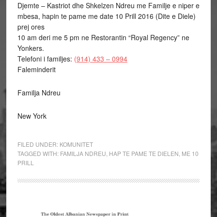
Djemte – Kastriot dhe Shkelzen Ndreu me Familje e niper e
mbesa, hapin te pame me date 10 Prill 2016 (Dite e Diele)
prej ores
10 am deri me 5 pm ne Restorantin “Royal Regency” ne
Yonkers.
Telefoni i familjes:
(914) 433 – 0994
Faleminderit
Familja Ndreu
New York
FILED UNDER:
KOMUNITET
TAGGED WITH:
FAMILJA NDREU
,
HAP TE PAME TE DIELEN
,
ME 10
PRILL