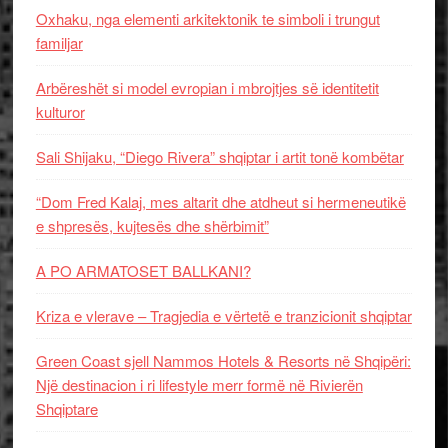
Oxhaku, nga elementi arkitektonik te simboli i trungut
familjar
Arbëreshët si model evropian i mbrojtjes së identitetit
kulturor
Sali Shijaku, “Diego Rivera” shqiptar i artit tonë kombëtar
“Dom Fred Kalaj, mes altarit dhe atdheut si hermeneutikë
e shpresës, kujtesës dhe shërbimit”
A PO ARMATOSET BALLKANI?
Kriza e vlerave – Tragjedia e vërtetë e tranzicionit shqiptar
Green Coast sjell Nammos Hotels & Resorts në Shqipëri:
Një destinacion i ri lifestyle merr formë në Rivierën
Shqiptare