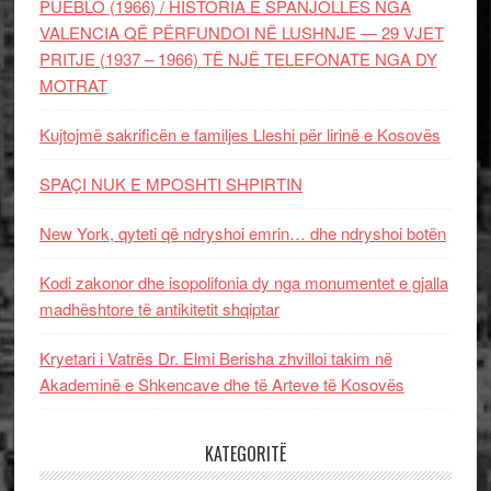
PUEBLO (1966) / HISTORIA E SPANJOLLES NGA
VALENCIA QË PËRFUNDOI NË LUSHNJE — 29 VJET
PRITJE (1937 – 1966) TË NJË TELEFONATE NGA DY
MOTRAT
Kujtojmë sakrificën e familjes Lleshi për lirinë e Kosovës
SPAÇI NUK E MPOSHTI SHPIRTIN
New York, qyteti që ndryshoi emrin… dhe ndryshoi botën
Kodi zakonor dhe isopolifonia dy nga monumentet e gjalla
madhështore të antikitetit shqiptar
Kryetari i Vatrës Dr. Elmi Berisha zhvilloi takim në
Akademinë e Shkencave dhe të Arteve të Kosovës
KATEGORITË