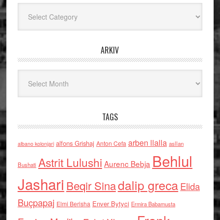
Kategoritë
ARKIV
Arkiv
TAGS
arben llalla
alfons Grishaj
Anton Cefa
asllan
albano kolonjari
Behlul
Astrit Lulushi
Aurenc Bebja
Bushati
Jashari
dalip greca
Beqir Sina
Elida
Buçpapaj
Enver Bytyci
Elmi Berisha
Ermira Babamusta