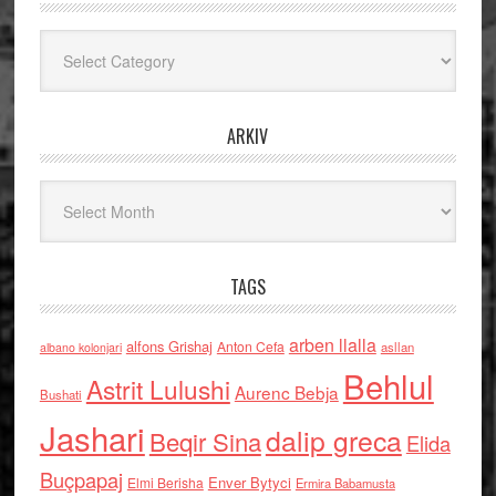
Kategoritë
ARKIV
Arkiv
TAGS
arben llalla
alfons Grishaj
Anton Cefa
asllan
albano kolonjari
Behlul
Astrit Lulushi
Aurenc Bebja
Bushati
Jashari
dalip greca
Beqir Sina
Elida
Buçpapaj
Enver Bytyci
Elmi Berisha
Ermira Babamusta