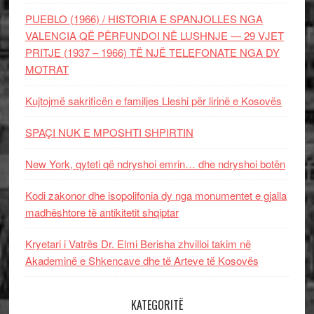
PUEBLO (1966) / HISTORIA E SPANJOLLES NGA
VALENCIA QË PËRFUNDOI NË LUSHNJE — 29 VJET
PRITJE (1937 – 1966) TË NJË TELEFONATE NGA DY
MOTRAT
Kujtojmë sakrificën e familjes Lleshi për lirinë e Kosovës
SPAÇI NUK E MPOSHTI SHPIRTIN
New York, qyteti që ndryshoi emrin… dhe ndryshoi botën
Kodi zakonor dhe isopolifonia dy nga monumentet e gjalla
madhështore të antikitetit shqiptar
Kryetari i Vatrës Dr. Elmi Berisha zhvilloi takim në
Akademinë e Shkencave dhe të Arteve të Kosovës
KATEGORITË