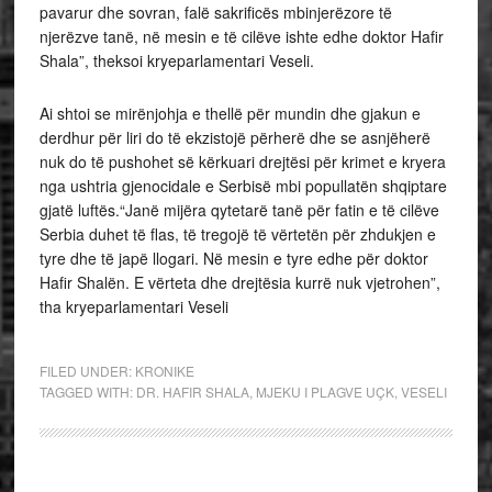
pavarur dhe sovran, falë sakrificës mbinjerëzore të
njerëzve tanë, në mesin e të cilëve ishte edhe doktor Hafir
Shala”, theksoi kryeparlamentari Veseli.
Ai shtoi se mirënjohja e thellë për mundin dhe gjakun e
derdhur për liri do të ekzistojë përherë dhe se asnjëherë
nuk do të pushohet së kërkuari drejtësi për krimet e kryera
nga ushtria gjenocidale e Serbisë mbi popullatën shqiptare
gjatë luftës.“Janë mijëra qytetarë tanë për fatin e të cilëve
Serbia duhet të flas, të tregojë të vërtetën për zhdukjen e
tyre dhe të japë llogari. Në mesin e tyre edhe për doktor
Hafir Shalën. E vërteta dhe drejtësia kurrë nuk vjetrohen”,
tha kryeparlamentari Veseli
FILED UNDER:
KRONIKE
TAGGED WITH:
DR. HAFIR SHALA
,
MJEKU I PLAGVE UÇK
,
VESELI