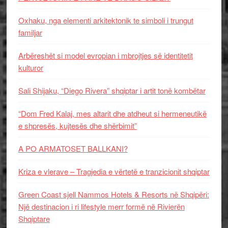
Oxhaku, nga elementi arkitektonik te simboli i trungut
familjar
Arbëreshët si model evropian i mbrojtjes së identitetit
kulturor
Sali Shijaku, “Diego Rivera” shqiptar i artit tonë kombëtar
“Dom Fred Kalaj, mes altarit dhe atdheut si hermeneutikë
e shpresës, kujtesës dhe shërbimit”
A PO ARMATOSET BALLKANI?
Kriza e vlerave – Tragjedia e vërtetë e tranzicionit shqiptar
Green Coast sjell Nammos Hotels & Resorts në Shqipëri:
Një destinacion i ri lifestyle merr formë në Rivierën
Shqiptare