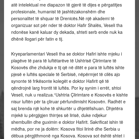
atë intelektual me diapazon të gjerë të dijes e përgatitjes
profesionale, humanist të jashtëzakonshëm dhe
personalitet të shquar të Drenicës.Në një akademi të
organizuar sot për nder të doktor Hafir Shalës, Veseli tha
ndonëse kanë kaluar dy dekada, shteti serb ende nuk ka
dhënë llogari për fatin e tij.
Kryeparlamentari Veseli tha se doktor Hafiri ishte mjeku i
plagëve të para të luftëtarëve të Ushtrisë Çlirimtare të
Kosovës dhe zhdukja e tij që në ditët e para të luftës ishte
pjesë e luftës speciale të Serbisë, nëpërmjet të cilës ajo
synonte të frikësonte kolegët e doktor Hafirit që të
qëndrojnë larg frontit të luftës. Por ky synim i errët, shtoi
Veseli, nuk u realizua.“Ushtria Çlirimtare e Kosovës e kishte
nisur luftën për ta çliruar përfundimisht Kosovën. Radhët e
saj brenda një kohe të shkurtër u dhjetëfishuan. Dhjetëra
mjekë iu përgjigjen thirrjes së lirisë, duke ndjekur
shembullin dhe guximin e doktor Hafirit. Sakrificat ishin të
mëdha, por ne ja dolëm: Kosova fitoi lirinë dhe Serbia u
dëbua përgjithmonë nga Kosova. Kosova sot është shtet i