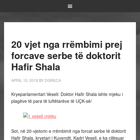
20 vjet nga rrëmbimi prej
forcave serbe të doktorit
Hafir Shala
APRIL 10, 2018
BY
DGRECA
Kryeparlamentari Veseli: Doktor Hafir Shala ishte mjeku i
plagëve të para të luftëtarëve të UÇK-së/
Sot, në 20-vjetorin e rrëmbimit nga forcat serbe të doktorit
Hafir Shala, kryetari i Kuvendit, Kadri Veseli, e ka cilësuar