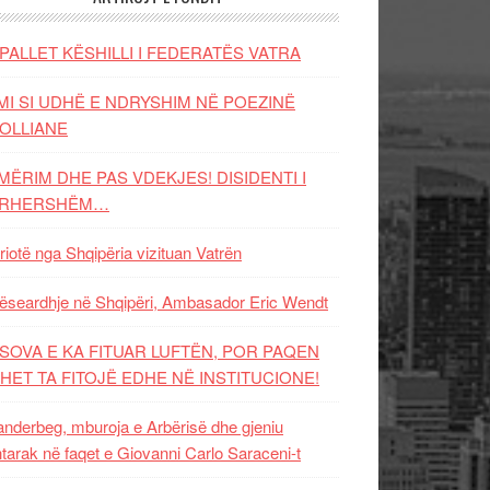
PALLET KËSHILLI I FEDERATËS VATRA
MI SI UDHË E NDRYSHIM NË POEZINË
OLLIANE
MËRIM DHE PAS VDEKJES! DISIDENTI I
ËRHERSHËM…
riotë nga Shqipëria vizituan Vatrën
ëseardhje në Shqipëri, Ambasador Eric Wendt
SOVA E KA FITUAR LUFTËN, POR PAQEN
HET TA FITOJË EDHE NË INSTITUCIONE!
nderbeg, mburoja e Arbërisë dhe gjeniu
tarak në faqet e Giovanni Carlo Saraceni-t