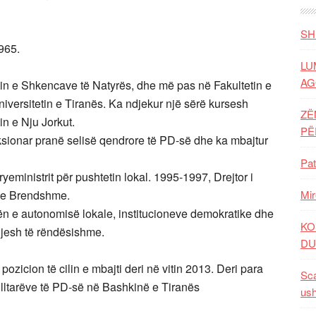
SH
1965.
LU
AG
in e Shkencave të Natyrës, dhe më pas në Fakultetin e
iversitetin e Tiranës. Ka ndjekur një sërë kursesh
ZË
in e Nju Jorkut.
P
nksionar pranë selisë qendrore të PD-së dhe ka mbajtur
Pat
ministrit për pushtetin lokal. 1995-1997, Drejtor i
ë e Brendshme.
Mir
ën e autonomisë lokale, institucioneve demokratike dhe
KO
gjesh të rëndësishme.
DU
zicion të cilin e mbajti deri në vitin 2013. Deri para
Sca
hilltarëve të PD-së në Bashkinë e Tiranës
ush