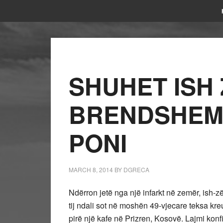
SHUHET ISH Z
BRENDSHEM
PONI
MARCH 8, 2014
BY
DGRECA
Ndërron jetë nga një infarkt në zemër, ish
tij ndali sot në moshën 49-vjecare teksa kreu
pirë një kafe në Prizren, Kosovë. Lajmi kon