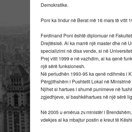
Demokratike.
Poni ka lindur në Berat më 16 mars të vitit 
Ferdinand Poni është diplomuar në Fakultet
Drejtësisë. Ai ka marrë një master dhe në Un
specializimi në disa vende, si në Universitet
Prej vitit 1999 e në vazhdim, ai ka qenë fu
një sërë funksionesh.
Në periudhën 1993-95 ka qenë ndihmës i Krye
Përgjithshëm i Pushtetit Lokal në Ministrin
Njihet si hartues i shumë punimeve në fush
zgjedhjeve, si bashkëhartues në një sërë li
Në 2005 u emërua zv.ministër i Brendshëm, po
vdekjes ai ka mbajtur postin e kreut të Kës