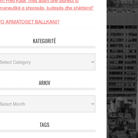
m Fred Kalaj, mes altarit dhe atdheut si
meneutikë e shpresës, kujtesës dhe shërbimit”
PO ARMATOSET BALLKANI?
KATEGORITË
egoritë
ARKIV
iv
TAGS