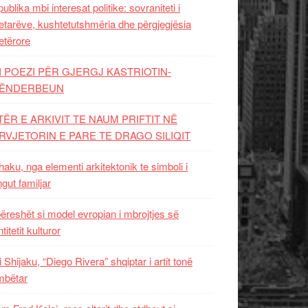
ublika mbi interesat politike: sovraniteti i
etarëve, kushtetutshmëria dhe përgjegjësia
etërore
I POEZI PËR GJERGJ KASTRIOTIN-
ËNDERBEUN
TËR E ARKIVIT TE NAUM PRIFTIT NË
RVJETORIN E PARE TE DRAGO SILIQIT
aku, nga elementi arkitektonik te simboli i
ngut familjar
ëreshët si model evropian i mbrojtjes së
titetit kulturor
i Shijaku, “Diego Rivera” shqiptar i artit tonë
mbëtar