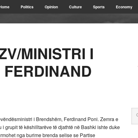
Home
Politics
Opinion
Culture
Sports
Economy
V/MINISTRI I
 FERDINAND
-zëvëndësministri i Brendshëm, Ferdinand Poni. Zemra e
 i grupit të këshilltarëve të djathtë në Bashki ishte duke
firmohet nga burime brenda selise se Partise