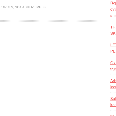
Rep
 PRIZREN
,
NGA ATKU IZ EMRES
qyt
sht
TR
SK
LE
PE
Oxh
tru
Arb
iden
Sal
ko