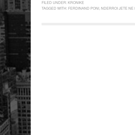
FILED UNDER:
KRONIKE
TAGGED WITH:
FERDINAND PONI
,
NDERROI JETE NE