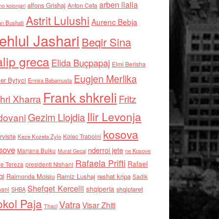
arben llalla
alfons Grishaj
Anton Cefa
no kolonjari
Astrit Lulushi
Aurenc Bebja
an Bushati
ehlul Jashari
Beqir Sina
alip greca
Elida Buçpapaj
Elmi Berisha
Eugjen Merlika
er Bytyci
Ermira Babamusta
Frank shkreli
hri Xharra
Fritz
Ilir Levonja
Gezim Llojdia
dovani
kosova
rviste
Kolec Traboini
Keze Kozeta Zylo
sove
nderroi jete
Marjana Bulku
ne Kosove
Murat Gecaj
Rafaela Prifti
Rafael
e Tereza
presidenti Nishani
qi
Raimonda Moisiu
Ramiz Lushaj
reshat kripa
Sadik
Shefqet Kercelli
shqiperia
hani
shqiptaret
SHBA
kol Paja
Vatra
Visar Zhiti
Thaci