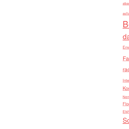
alba
asll
B
d
Env
Fa
ra
Inte
Ko
Nen
Flo
Els
So