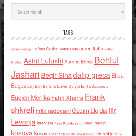
Arkiv
TAGS
arben llalla
alfons Grishaj
Anton Cefa
asllan
albano kolonjari
Behlul
Astrit Lulushi
Aurenc Bebja
Bushati
Jashari
dalip greca
Beqir Sina
Elida
Buçpapaj
Enver Bytyci
Elmi Berisha
Ermira Babamusta
Frank
Eugjen Merlika
Fahri Xharra
shkreli
Ilir
Gezim Llojdia
Fritz radovani
Levonja
Interviste
Kolec Traboini
Keze Kozeta Zylo
kosova
Kosove
nderroi jete
Marjana Bulku
ne
Murat Gecaj