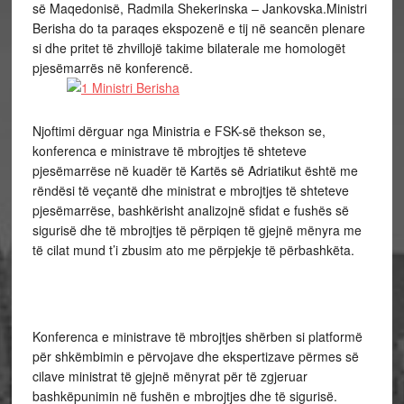
së Maqedonisë, Radmila Shekerinska – Jankovska.Ministri
Berisha do ta paraqes ekspozenë e tij në seancën plenare
si dhe pritet të zhvillojë takime bilaterale me homologët
pjesëmarrës në konferencë.
Njoftimi dërguar nga Ministria e FSK-së thekson se,
konferenca e ministrave të mbrojtjes të shteteve
pjesëmarrëse në kuadër të Kartës së Adriatikut është me
rëndësi të veçantë dhe ministrat e mbrojtjes të shteteve
pjesëmarrëse, bashkërisht analizojnë sfidat e fushës së
sigurisë dhe të mbrojtjes të përpiqen të gjejnë mënyra me
të cilat mund t’i zbusim ato me përpjekje të përbashkëta.
Konferenca e ministrave të mbrojtjes shërben si platformë
për shkëmbimin e përvojave dhe ekspertizave përmes së
cilave ministrat të gjejnë mënyrat për të zgjeruar
bashkëpunimin në fushën e mbrojtjes dhe të sigurisë.