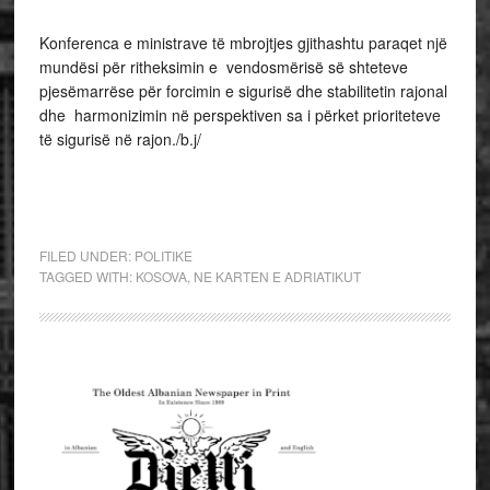
Konferenca e ministrave të mbrojtjes gjithashtu paraqet një
mundësi për ritheksimin e vendosmërisë së shteteve
pjesëmarrëse për forcimin e sigurisë dhe stabilitetin rajonal
dhe harmonizimin në perspektiven sa i përket prioriteteve
të sigurisë në rajon./b.j/
FILED UNDER:
POLITIKE
TAGGED WITH:
KOSOVA
,
NE KARTEN E ADRIATIKUT