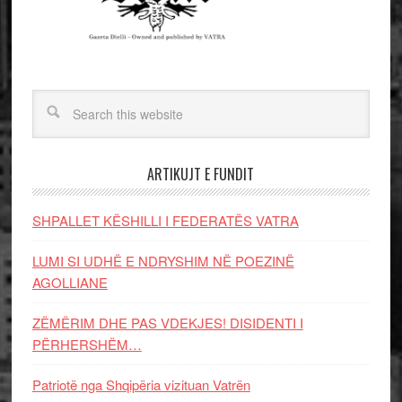
ARTIKUJT E FUNDIT
SHPALLET KËSHILLI I FEDERATËS VATRA
LUMI SI UDHË E NDRYSHIM NË POEZINË
AGOLLIANE
ZËMËRIM DHE PAS VDEKJES! DISIDENTI I
PËRHERSHËM…
Patriotë nga Shqipëria vizituan Vatrën