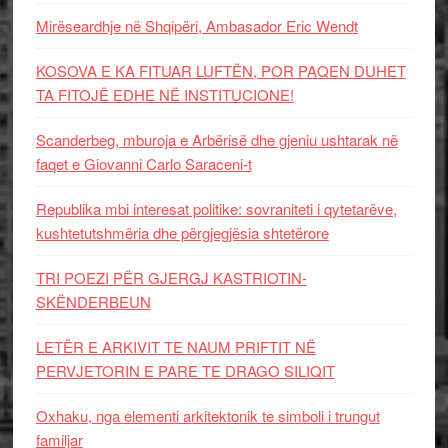
Mirëseardhje në Shqipëri, Ambasador Eric Wendt
KOSOVA E KA FITUAR LUFTËN, POR PAQEN DUHET
TA FITOJË EDHE NË INSTITUCIONE!
Scanderbeg, mburoja e Arbërisë dhe gjeniu ushtarak në
faqet e Giovanni Carlo Saraceni-t
Republika mbi interesat politike: sovraniteti i qytetarëve,
kushtetutshmëria dhe përgjegjësia shtetërore
TRI POEZI PËR GJERGJ KASTRIOTIN-
SKËNDERBEUN
LETËR E ARKIVIT TE NAUM PRIFTIT NË
PERVJETORIN E PARE TE DRAGO SILIQIT
Oxhaku, nga elementi arkitektonik te simboli i trungut
familjar