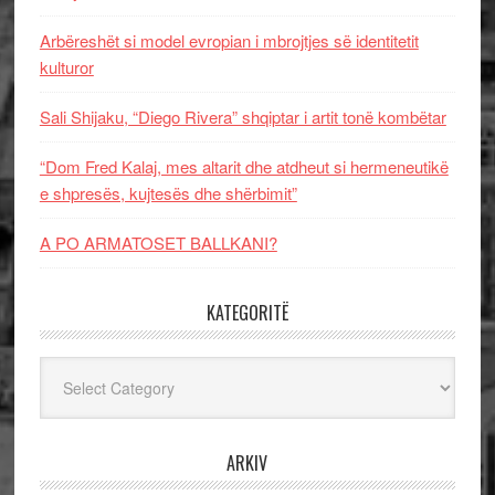
Arbëreshët si model evropian i mbrojtjes së identitetit
kulturor
Sali Shijaku, “Diego Rivera” shqiptar i artit tonë kombëtar
“Dom Fred Kalaj, mes altarit dhe atdheut si hermeneutikë
e shpresës, kujtesës dhe shërbimit”
A PO ARMATOSET BALLKANI?
KATEGORITË
Kategoritë
ARKIV