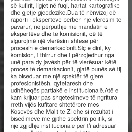
së kufirit, ligjet në fuqi, hartat kartografike
dhe gjetje gjeodezike.Dua të nënvizoj që
raporti i ekspertëve përbën një vlerësim të
pavarur, në përputhje me mandatin e
ekspertëve dhe të komisionit, që të
sigurojmë një vlerësim shtesë për
procesin e demarkacionit.Siç e dini, ky
komision, i thirrur dhe i përzgjedhur nga
unë para dy javësh për të vlerësuar këtë
proces të demarkacionit, gjatë punës së tij
ka biseduar me një spektër të gjerë
profesionistësh, qytetarësh dhe
udhëheqës partiakë e institucionalë.Atë e
kam krijuar pas shqetësimeve të ngritura
rreth vijës kufitare shtetërore mes
Kosovës dhe Malit të Zi dhe si rezultat i
bisedimeve me gjithë spektrin politik, si
një zgjidhje institucionale për t’i adresuar