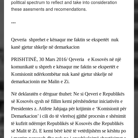
political spectrum to reflect and take into consideration
these asesments and recomendations.
***
Qeveria shprehet e kënaqur me faktin se ekspertët nuk
kanë gjetur shkelje në demarkacion
PRISHTINË, 30 Mars 2016/ Qeveria e Kosovës në një
komunikatë u shpreh e kënaqur me faktin se ekspertët e
Komisionit ndërkombëtar nuk kanë gjetur shkelje në
demarkacionin me Malin e Zi.
Në deklaratën e dërguar thuhet:
Ne si Qeveri e Republikës
së Kosovës qysh në fillim kemi përshëndetur iniciativën e
Presidentes z. Atifete Jahjaga për krijimin e ‘Komisionit për
Demarkacion’ i cili do të vlerësoj gjithë procesin e shënimit
të kufirit ndërmjet Republikës së Kosovës dhe Republikës
së Malit të Zi. E kemi bërë këtë të vetëdijshëm se kështu po