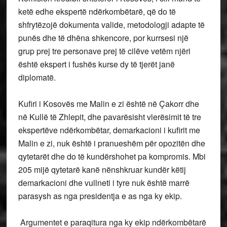
ketë edhe ekspertë ndërkombëtarë, që do të
shfrytëzojë dokumenta valide, metodologji adapte të
punës dhe të dhëna shkencore, por kurrsesi një
grup prej tre personave prej të cilëve vetëm njëri
është ekspert i fushës kurse dy të tjerët janë
diplomatë.
Kufiri i Kosovës me Malin e zi është në Çakorr dhe
në Kullë të Zhlepit, dhe pavarësisht vlerësimit të tre
ekspertëve ndërkombëtar, demarkacioni i kufirit me
Malin e zi, nuk është i pranueshëm për opozitën dhe
qytetarët dhe do të kundërshohet pa kompromis. Mbi
205 mijë qytetarë kanë nënshkruar kundër këtij
demarkacioni dhe vullneti i tyre nuk është marrë
parasysh as nga presidentja e as nga ky ekip.
Argumentet e paraqitura nga ky ekip ndërkombëtarë