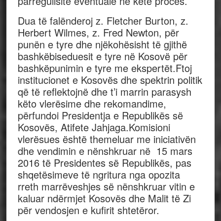
parregullsitë eventuale në këtë proces.
Dua të falënderoj z. Fletcher Burton, z.
Herbert Wilmes, z. Fred Newton, për
punën e tyre dhe njëkohësisht të gjithë
bashkëbiseduesit e tyre në Kosovë për
bashkëpunimin e tyre me ekspertët.Ftoj
institucionet e Kosovës dhe spektrin politik
që të reflektojnë dhe t’i marrin parasysh
këto vlerësime dhe rekomandime,
përfundoi Presidentja e Republikës së
Kosovës, Atifete Jahjaga.Komisioni
vlerësues është themeluar me iniciativën
dhe vendimin e nënshkruar në 15 mars
2016 të Presidentes së Republikës, pas
shqetësimeve të ngritura nga opozita
rreth marrëveshjes së nënshkruar vitin e
kaluar ndërmjet Kosovës dhe Malit të Zi
për vendosjen e kufirit shtetëror.