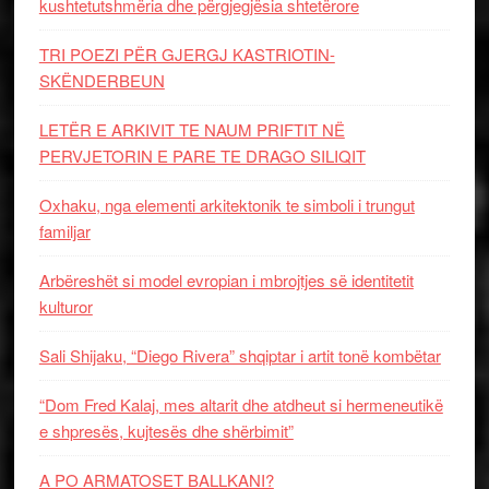
kushtetutshmëria dhe përgjegjësia shtetërore
TRI POEZI PËR GJERGJ KASTRIOTIN-
SKËNDERBEUN
LETËR E ARKIVIT TE NAUM PRIFTIT NË
PERVJETORIN E PARE TE DRAGO SILIQIT
Oxhaku, nga elementi arkitektonik te simboli i trungut
familjar
Arbëreshët si model evropian i mbrojtjes së identitetit
kulturor
Sali Shijaku, “Diego Rivera” shqiptar i artit tonë kombëtar
“Dom Fred Kalaj, mes altarit dhe atdheut si hermeneutikë
e shpresës, kujtesës dhe shërbimit”
A PO ARMATOSET BALLKANI?