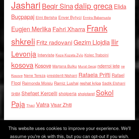
Jashari
dalip greca
Beqir Sina
Elida
Buçpapaj
Enver Bytyci
Elmi Berisha
Ermira Babamusta
Frank
Eugjen Merlika
Fahri Xharra
shkreli
Ilir
Gezim Llojdia
Fritz radovani
Levonja
Interviste
Kolec Traboini
Keze Kozeta Zylo
kosova
Kosove
nderroi jete
Marjana Bulku
ne
Murat Gecaj
Rafaela Prifti
Rafael
Nene Tereza
Kosove
presidenti Nishani
Floqi
Raimonda Moisiu
Ramiz Lushaj
reshat kripa
Sadik Elshani
Sokol
Shefqet Kercelli
shqiperia
shqiptaret
SHBA
Paja
Vatra
Visar Zhiti
Thaci
This website uses cookies to improve your experience. We'll
assume you're ok with this, but you can opt-out if you wish.