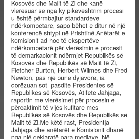
Kosovës dhe Malit të Zi dhe kanë
vlerësuar se nga ky pikëvështrim procesi
u është përmbajtur standardeve
ndërkombëtare, sapo bëhet e ditur në një
konferencë shtypi në Prishtinë.Anëtarët e
komisionit ad-hoc të ekspertëve
ndërkombëtarë për vlerësimin e procesit
të demarkacionit ndërmjet Republikës së
Kosovës dhe Republikës së Malit të Zi,
Fletcher Burton, Herbert Wilmes dhe Fred
Newton, pas një pune dyjavore, ia
dorëzuan sot pasdite Presidentes së
Republikës së Kosovës, Atifete Jahjaga,
raportin me vlerësimet për procesin e
përcaktimit të vijës kufitare mes
Republikës së Kosovës dhe Republikës së
Malit të Zi.Me këtë rast, Presidentja
Jahjaga dhe anëtarët e Komisionit dhanë
nga një deklaratë para mediave. Në