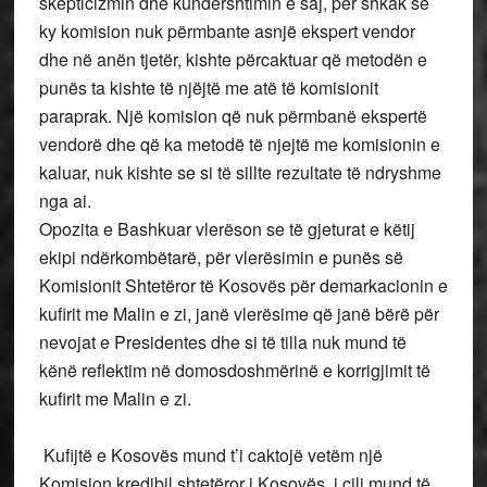
skepticizmin dhe kundërshtimin e saj, për shkak se
ky komision nuk përmbante asnjë ekspert vendor
dhe në anën tjetër, kishte përcaktuar që metodën e
punës ta kishte të njëjtë me atë të komisionit
paraprak. Një komision që nuk përmbanë ekspertë
vendorë dhe që ka metodë të njejtë me komisionin e
kaluar, nuk kishte se si të sillte rezultate të ndryshme
nga ai.
Opozita e Bashkuar vlerëson se të gjeturat e këtij
ekipi ndërkombëtarë, për vlerësimin e punës së
Komisionit Shtetëror të Kosovës për demarkacionin e
kufirit me Malin e zi, janë vlerësime që janë bërë për
nevojat e Presidentes dhe si të tilla nuk mund të
kënë reflektim në domosdoshmërinë e korrigjimit të
kufirit me Malin e zi.
Kufijtë e Kosovës mund t’i caktojë vetëm një
Komision kredibil shtetëror i Kosovës, i cili mund të