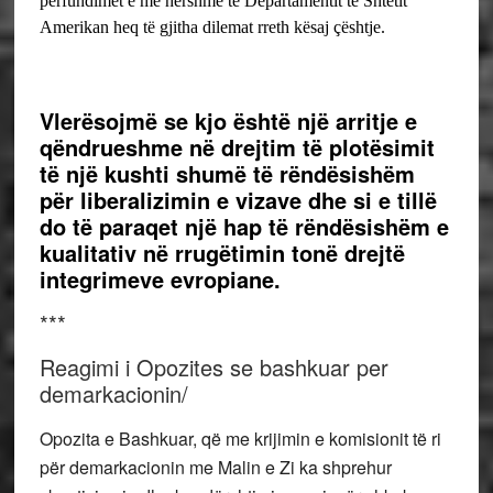
përfundimet e më hershme të Departamentit të Shtetit
Amerikan heq të gjitha dilemat rreth kësaj çështje.
Vlerësojmë se kjo është një arritje e
qëndrueshme në drejtim të plotësimit
të një kushti shumë të rëndësishëm
për liberalizimin e vizave dhe si e tillë
do të paraqet një hap të rëndësishëm e
kualitativ në rrugëtimin tonë drejtë
integrimeve evropiane.
***
Reagimi i Opozites se bashkuar per
demarkacionin/
Opozita e Bashkuar, që me krijimin e komisionit të ri
për demarkacionin me Malin e Zi ka shprehur