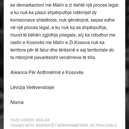
se demarkacioni me Malin e zi është një proces legal
e ku nuk ka pasur shpërputhje ndërmjet dy
komsioneve shtetërore, nuk qëndrojnë, sepse edhe
në një proces legal, e ku nuk ka as shpërputhje,
mund të bëhën zgjidhje jolegale, siç ka ndodhur me
rastin e Kosovës me Malin e Zi.
Kosova nuk ka
territore për të falur dhe tërësinë e saj territoriale do
ta mbrojmë pavarësisht vendimeve të tilla.
Aleanca Për Ardhmërinë e Kosovës
Lëvizja Vetëvendosje
Nisma
FILED UNDER:
ANALIZA
TAGGED WITH:
EKSPERTËT NDËRKOMBËTARË
,
NË PROCESIN E