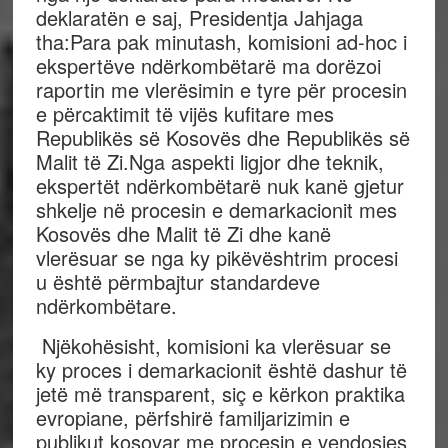
deklaratën e saj, Presidentja Jahjaga
tha:Para pak minutash, komisioni ad-hoc i
ekspertëve ndërkombëtarë ma dorëzoi
raportin me vlerësimin e tyre për procesin
e përcaktimit të vijës kufitare mes
Republikës së Kosovës dhe Republikës së
Malit të Zi.Nga aspekti ligjor dhe teknik,
ekspertët ndërkombëtarë nuk kanë gjetur
shkelje në procesin e demarkacionit mes
Kosovës dhe Malit të Zi dhe kanë
vlerësuar se nga ky pikëvështrim procesi
u është përmbajtur standardeve
ndërkombëtare.
Njëkohësisht, komisioni ka vlerësuar se
ky proces i demarkacionit është dashur të
jetë më transparent, siç e kërkon praktika
evropiane, përfshirë familjarizimin e
publikut kosovar me procesin e vendosjes