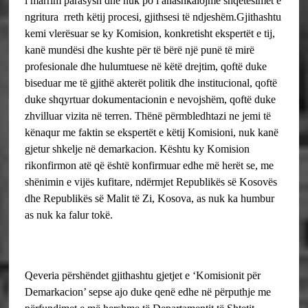
i marrim parasysh dhe nuk po i anashkalojmë shqetësimet e
ngritura rreth këtij procesi, gjithsesi të ndjeshëm.
Gjithashtu
kemi vlerësuar se ky Komision, konkretisht ekspertët e tij,
kanë mundësi dhe kushte për të bërë një punë të mirë
profesionale dhe hulumtuese në këtë drejtim, qoftë duke
biseduar me të gjithë akterët politik dhe institucional, qoftë
duke shqyrtuar dokumentacionin e nevojshëm, qoftë duke
zhvilluar vizita në terren.
Thënë përmbledhtazi ne jemi të
kënaqur me faktin se ekspertët e këtij Komisioni, nuk kanë
gjetur shkelje në demarkacion. Kështu ky Komision
rikonfirmon atë që është konfirmuar edhe më herët se, me
shënimin e vijës kufitare, ndërmjet Republikës së Kosovës
dhe Republikës së Malit të Zi, Kosova, as nuk ka humbur
as nuk ka falur tokë.
Qeveria përshëndet gjithashtu gjetjet e ‘Komisionit për
Demarkacion’ sepse ajo duke qenë edhe në përputhje me