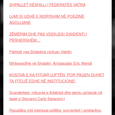
SHPALLET KËSHILLI I FEDERATËS VATRA
LUMI SI UDHË E NDRYSHIM NË POEZINË
AGOLLIANE
ZËMËRIM DHE PAS VDEKJES! DISIDENTI I
PËRHERSHËM…
Patriotë nga Shqipëria vizituan Vatrën
Mirëseardhje në Shqipëri, Ambasador Eric Wendt
KOSOVA E KA FITUAR LUFTËN, POR PAQEN DUHET
TA FITOJË EDHE NË INSTITUCIONE!
Scanderbeg, mburoja e Arbërisë dhe gjeniu ushtarak në
faqet e Giovanni Carlo Saraceni-t
Republika mbi interesat politike: sovraniteti i qytetarëve,