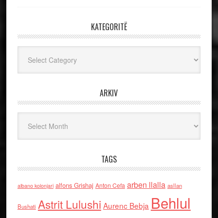
KATEGORITË
Kategoritë
ARKIV
Arkiv
TAGS
arben llalla
alfons Grishaj
Anton Cefa
asllan
albano kolonjari
Behlul
Astrit Lulushi
Aurenc Bebja
Bushati