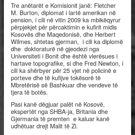
Tre anëtarët e Komisionit janë: Fletcher
M. Burton, diplomat i lartë amerikan në
pension, i cili në vitin 2009 ka mbikëqyrur
përpjekjet për përcaktimin e kufirit midis
Kosovës dhe Maqedonisë, dhe Herbert
Wilmes, shtetas gjerman, i cili ka diplomë
dhe doktoraturë në gjeodezi nga
Universiteti i Bonit dhe është vlerësues i
hartave topografike, si dhe Fred Newton, i
cili ka shërbyer për 25 vjet në policinë e
porteve dhe të kufijve tokësorë të
Mbretërisë së Bashkuar dhe vendeve të
tjera të botës.
Pasi kanë dëgjuar palët në Kosovë,
ekspertët nga SHBA-ja, Britania dhe
Gjermania të premten e kaluar kanë
udhëtuar drejt Malit të Zi.