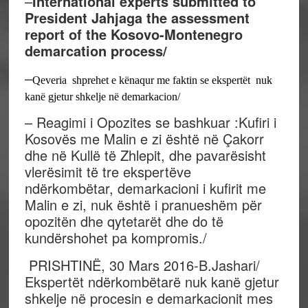
–
International experts submitted to
President Jahjaga the assessment
report of the Kosovo-Montenegro
demarcation process/
–
Qeveria shprehet e kënaqur me faktin se ekspertët nuk
kanë gjetur shkelje në demarkacion/
– Reagimi i Opozites se bashkuar :Kufiri i
Kosovës me Malin e zi është në Çakorr
dhe në Kullë të Zhlepit, dhe pavarësisht
vlerësimit të tre ekspertëve
ndërkombëtar, demarkacioni i kufirit me
Malin e zi, nuk është i pranueshëm për
opozitën dhe qytetarët dhe do të
kundërshohet pa kompromis./
PRISHTINË, 30 Mars 2016-B.Jashari/
Ekspertët ndërkombëtarë nuk kanë gjetur
shkelje në procesin e demarkacionit mes