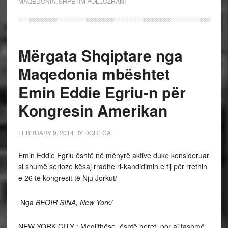
MAQEDONIA
,
SHPETIM POLLOZHANI
Mërgata Shqiptare nga
Maqedonia mbështet
Emin Eddie Egriu-n për
Kongresin Amerikan
FEBRUARY 9, 2014
BY
DGRECA
Emin Eddie Egriu është në mënyrë aktive duke konsideruar
si shumë serioze kësaj rradhe ri-kandidimin e tij për rrethin
e 26 të kongresit të Nju Jorkut/
Nga
BEQIR SINA, New York/
NEW YORK CITY : Megjithëse, është heret, por ai tashmë