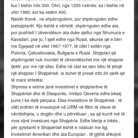
kur I kishin mbi 300. Ohri, nga 1200 nxënës, sa i kishte në
vitin 1980, sot ka vetëm 400.
Naivët thonë , ne shpërngulemi, por shpërngulen edhe
joshqiptarët. Kjo është e vërtetë, shpërngulen edhe ata,
por pushteti I zëvendëson ata duke sjellur nga Strumuca e
Kavadari, pse jo, I sjell edhe nga Rusia, sikurse që e bëri
me Egejasit në vitet 1967-1977, të cilët I sollën nga
Polonia, Çekosllovakia, Bullgaria e Rusia .Shqiptari që
shpërngulet nuk mundet të zëvendësohet me një shqiptar
tjetër, por me një sllav. Edhe në rast se vjen këtu të jetojë
një shqiptar I Shqipërisë, ai duhet të presë mbi 20 vjetë që
të mare shtetësi.
Shpresa e vetme janë investimet e shqiptarëve të
Shqipërisë dhe të Diasporës, mirëpo Qeveria edhe kësaj
pune I ka dalë përpara. Disa investitore të Shqipërisë , të
cilët erdhën të investojnë në IJRM në fillim të viteve të
nëntëdhjeta, u dogjën dhe u përvëluan , sa që kurrë më të
mos vijnë investues nga Shqipëria. Edhe blerja e tokës ,
për qytetarët e Shqipërisë është e ndaluar me ligj.
Investimet Amerikan dhe ata Europian , të gjithë shkojnë