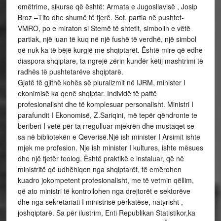
emëtrime, sikurse që është: Armata e Jugosllavisë , Josip
Broz –Tito dhe shumë të tjerë. Sot, partia në pushtet-
VMRO, po e miraton si Stemë të shtetit, simbolin e vëtë
partiak, një luan të kuq në një fushë të verdhë, një simbol
që nuk ka të bëjë kurgjë me shqiptarët. Është mire që edhe
diaspora shqiptare, ta ngrejë zërin kundër këtij mashtrimi të
radhës të pushtetarëve shqiptarë.
Gjatë të gjithë kohës së pluralizmit në IJRM, minister I
ekonimisë ka qenë shqiptar. Individë të paftë
profesionalisht dhe të komplesuar personalisht. Ministri I
parafundit I Ekonomisë, Z.Sariqini, më tepër qëndronte te
beriberi I vetë për ta rregulluar mjekrën dhe mustaqet se
sa në bibliotekën e Qeverisë.Një ish minister I Arsimit ishte
mjek me profesion. Nje ish minister I kultures, ishte mësues
dhe një tjetër teolog. Është praktikë e instaluar, që në
ministritë që udhëhiqen nga shqiptarët, të emërohen
kuadro jokompetent profesionalisht, me të vetmin qëllim,
që ato ministri të kontrollohen nga drejtorët e sektorëve
dhe nga sekretariati I ministrisë përkatëse, natyrisht ,
joshqiptarë. Sa për ilustrim, Enti Republikan Statistikor,ka