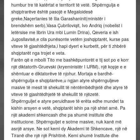
humbur tre të katërtat e territorit të vetë. Shpërngulja e
shqiptrarëve është pasojë e Megaloidesë
greke,Naçertanies të Ilia Garashaninit(ministër i
brendshëm serb),Vasa Çubriloviqit, Ivo Andriq (nobelist i
letërsise me librin Ura mbi Lumin Drina), Qeveria e ish
Jugosllavisë,e cila punësonte vetëm joshqiptarët, kurse pas
viteve të gjashtëdhjeta,i hapi dyert e kurbetit, për ti zhbërë
shqiptarët nga trojet e veta.
Farën që e mbolli Tito me bashkëpuntorët e tij sot po e korr
një diktatorth-Gruevski (kryeministër I IJRM), një kopje e e
shëmtuar e diktatorëve të njohur. Mortaja e bardhë-
shpërngulja e shqiptarëve,u ngjan atyre shpërnguljeve
masive të mesit të shekullit të nëntëmbëdhjetë dhe atyre të
viteve të gjashtëdhjetë të shekullit të njëzetë.
Shpërnguljet e atyre peruidhave të erëta edhe mundet ta
kishin arsyen e vetë, shqiptarët ishin pa një shtet amë. Pa
një akademi shkencash dhe pa shumë institute dhe
institucione. Shpërnguljet e sotme masive, nuk kanë më
asnjë arsye. Ne sot kemi dy Akademi të Shkencave, një në
Tiranë dhe një një Prishtinë. Kemi shumë Institute dhe