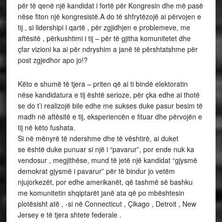
për të qenë një kandidat i fortë për Kongresin dhe më pasë
nëse fiton një kongresistë.A do të shfrytëzojë ai përvojen e
tij , si lidershipi i qartë , për zgjidhjen e problemeve, me
aftësitë , përkushtimi i tij – për të gjitha komunitetet dhe
çfar vizioni ka ai për ndryshim a janë të përshtatshme për
post zgjedhor apo jo!?
Këto e shumë të tjera – priten që ai ti bindë elektoratin
nëse kandidatura e tij është serioze, për çka edhe ai thotë
se do t’i realizojë bile edhe me sukses duke pasur besim të
madh në aftësitë e tij, eksperiencën e fituar dhe përvojën e
tij në këto fushata.
Si në mënyrë të ndershme dhe të vështirë, ai duket
se është duke punuar si një i “pavarur”, por ende nuk ka
vendosur , megjithëse, mund të jetë një kandidat “gjysmë
demokrat gjysmë i pavarur” për të bindur jo vetëm
njujorkezët, por edhe amerikanët, që tashmë së bashku
me komunitetin shqiptarët janë ata që po mbështesin
plotësisht atë , -si në Connecticut , Çikago , Detroit , New
Jersey e të tjera shtete federale .