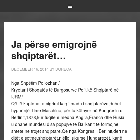
Ja përse emigrojnë
shqiptarët…
DECEMBER 16, 2014
BY
DGRECA
Nga Shpëtim Pollozhani/
Kryetar i Shoqatës të Burgosurve Politikë Shqiptarë në
IJRM/
Që të kuptohet emigrimi kaq i madh i shqiptarëve,duhet
hypur një Time Maschine, për tu këthyer në Kongresin e
Berlinit,1878,kur fuqite e mëdha,Anglia,Franca dhe Rusia,
u dhanë mundësi disa popujve të Ballkanit të formojnë
shtete në trojet shqiptare.Që nga Kongresi i Berlinit,deri në
ditët e sotme,shqiptarët,njëlloj sikurse Hungarezët, kanë