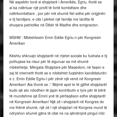
Në aspektin tonë si shqiptarë i Amerikës, Egriu, thotë se
ai ka ndërtuar një profil të fortë kombëtare dhe
ndërkombëtare , por për më shumë flet edhe për origjinën
e tij familjare, e cila i përket një familje me tardita të
shuqara patriotike në Dibër të Madhe dhe emigracion.
MSHM : Mbështesim Emin Eddie Egriu-n për Kongresin
Amerikan
Kështu shkruajn shqiptarët në rrjetet sociale ku fushata e tij
pothujase ka nisur për të siguruar sa më shumë
mbështetje. Mërgata Shqiptare për Maqedoni, në faqen e
saj të internetit thotë se e mbështet fuqishëm kandidaturën
e z. Emin Eddie Egriu-t për zënë një vend në Kongresin
Amerikan! Ata thonë se ;” Bëjmë apel te të gjithë shqiptarët
kudo që ato ndodhen të japin kontributin e tyre për të bërë
të mundshme që Emini ynë të përfaqëson edhe shqiptarët
në Kongresin Amerikan! Një zë i shqiptarit në Kongres do
me thënë shumë, një zë i një shqiptari në Kongres mund të
ndryshon shumë gjëra të cilat ne na qëndrojnë pingul mbi