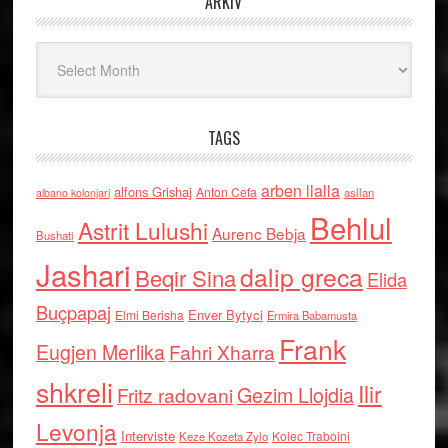
ARKIV
Arkiv
TAGS
arben llalla
alfons Grishaj
Anton Cefa
asllan
albano kolonjari
Behlul
Astrit Lulushi
Aurenc Bebja
Bushati
Jashari
dalip greca
Beqir Sina
Elida
Buçpapaj
Enver Bytyci
Elmi Berisha
Ermira Babamusta
Frank
Eugjen Merlika
Fahri Xharra
shkreli
Ilir
Gezim Llojdia
Fritz radovani
Levonja
Interviste
Kolec Traboini
Keze Kozeta Zylo