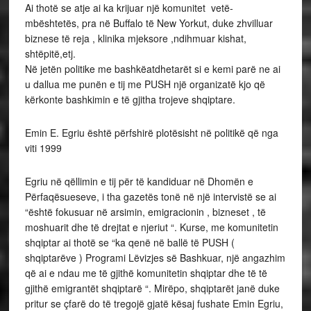
Ai thotë se atje ai ka krijuar një komunitet vetë-
mbështetës, pra në Buffalo të New Yorkut, duke zhvilluar
biznese të reja , klinika mjeksore ,ndihmuar kishat,
shtëpitë,etj.
Në jetën politike me bashkëatdhetarët si e kemi parë ne ai
u dallua me punën e tij me PUSH një organizatë kjo që
kërkonte bashkimin e të gjitha trojeve shqiptare.
Emin E. Egriu është përfshirë plotësisht në politikë që nga
viti 1999
Egriu në qëllimin e tij për të kandiduar në Dhomën e
Përfaqësueseve, i tha gazetës tonë në një intervistë se ai
“është fokusuar në arsimin, emigracionin , bizneset , të
moshuarit dhe të drejtat e njeriut “. Kurse, me komunitetin
shqiptar ai thotë se “ka qenë në ballë të PUSH (
shqiptarëve ) Programi Lëvizjes së Bashkuar, një angazhim
që ai e ndau me të gjithë komunitetin shqiptar dhe të të
gjithë emigrantët shqiptarë “. Mirëpo, shqiptarët janë duke
pritur se çfarë do të tregojë gjatë kësaj fushate Emin Egriu,