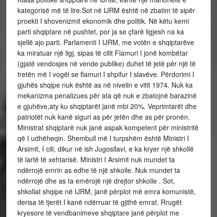
kategorisë më të lire.Sot në IJRM është në zbatim të sipër
proekti I shovenizmit ekonomik dhe politik. Në këtu kemi
parti shqiptare në pushtet, por ja se çfarë ligjesh na ka
sjellë ajo parti. Parlamenti I IJRM, me votën e shqiptarëve
ka miratuar një ligj, sipas të cilit Flamuri I jonë kombëtar
(gjatë vendosjes në vende publike) duhet të jetë për një të
tretën më I vogël se flamuri I shpifur I slavëve. Përdorimi I
gjuhës shqipe nuk është as në nivelin e vitit 1974. Nuk ka
mekanizma penalizues për ata që nuk e zbatojnë barazinë
e gjuhëve,aty ku shqiptarët janë mbi 20%. Veprimtarët dhe
patriotët nuk kanë siguri as për jetën dhe as për pronën.
Ministrat shqiptarë nuk janë aspak kompetent për ministritë
që I udhëheqin. Shembull më I turpshëm është Ministri I
Arsimit, I cili, dikur në ish Jugosllavi, e ka kryer një shkollë
të lartë të xehtarisë. Ministri I Arsimit nuk mundet ta
ndërrojë emrin as edhe të një shkolle. Nuk mundet ta
ndërrojë dhe as ta emërojë një drejtor shkolle . Sot,
shkollat shqipe në IJRM, janë përplot më emra komunistë,
derisa të tjerët I kanë ndërruar të gjithë emrat. Rrugët
kryesore të vendbanimeve shqiptare janë përplot me