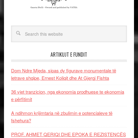
ARTIKUJT E FUNDIT
Dom Ndre Mjeda, sipas dy figurave monumentale të
letrave shqipe, Ernest Koliqit dhe At Gjergj Fishta
36 vjet tranzicion, nga ekonomia prodhuese te ekonomia
e përfitimit
A ndihmon krijimtaria në zbulimin e potencialeve të
fshehura?
PROF. AHMET QERIQI DHE EPOKA E REZISTENCЁS