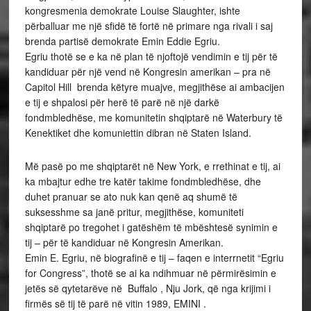
kongresmenia demokrate Louise Slaughter, ishte
përballuar me një sfidë të fortë në primare nga rivali i saj
brenda partisë demokrate Emin Eddie Egriu.
Egriu thotë se e ka në plan të njoftojë vendimin e tij për të
kandiduar për një vend në Kongresin amerikan – pra në
Capitol Hill brenda këtyre muajve, megjithëse ai ambacijen
e tij e shpalosi për herë të parë në një darkë
fondmbledhëse, me komunitetin shqiptarë në Waterbury të
Kenektiket dhe komuniettin dibran në Staten Island.
Më pasë po me shqiptarët në New York, e rrethinat e tij, ai
ka mbajtur edhe tre katër takime fondmbledhëse, dhe
duhet pranuar se ato nuk kan qenë aq shumë të
suksesshme sa janë pritur, megjithëse, komuniteti
shqiptarë po tregohet i gatëshëm të mbështesë synimin e
tij – për të kandiduar në Kongresin Amerikan.
Emin E. Egriu, në biografinë e tij – faqen e interrnetit “Egriu
for Congress”, thotë se ai ka ndihmuar në përmirësimin e
jetës së qytetarëve në Buffalo , Nju Jork, që nga krijimi i
firmës së tij të parë në vitin 1989, EMINI .