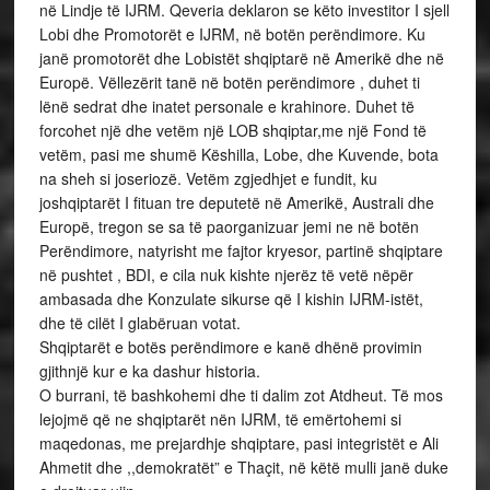
në Lindje të IJRM. Qeveria deklaron se këto investitor I sjell
Lobi dhe Promotorët e IJRM, në botën perëndimore. Ku
janë promotorët dhe Lobistët shqiptarë në Amerikë dhe në
Europë. Vëllezërit tanë në botën perëndimore , duhet ti
lënë sedrat dhe inatet personale e krahinore. Duhet të
forcohet një dhe vetëm një LOB shqiptar,me një Fond të
vetëm, pasi me shumë Këshilla, Lobe, dhe Kuvende, bota
na sheh si joseriozë. Vetëm zgjedhjet e fundit, ku
joshqiptarët I fituan tre deputetë në Amerikë, Australi dhe
Europë, tregon se sa të paorganizuar jemi ne në botën
Perëndimore, natyrisht me fajtor kryesor, partinë shqiptare
në pushtet , BDI, e cila nuk kishte njerëz të vetë nëpër
ambasada dhe Konzulate sikurse që I kishin IJRM-istët,
dhe të cilët I glabëruan votat.
Shqiptarët e botës perëndimore e kanë dhënë provimin
gjithnjë kur e ka dashur historia.
O burrani, të bashkohemi dhe ti dalim zot Atdheut. Të mos
lejojmë që ne shqiptarët nën IJRM, të emërtohemi si
maqedonas, me prejardhje shqiptare, pasi integristët e Ali
Ahmetit dhe ,,demokratët” e Thaçit, në këtë mulli janë duke