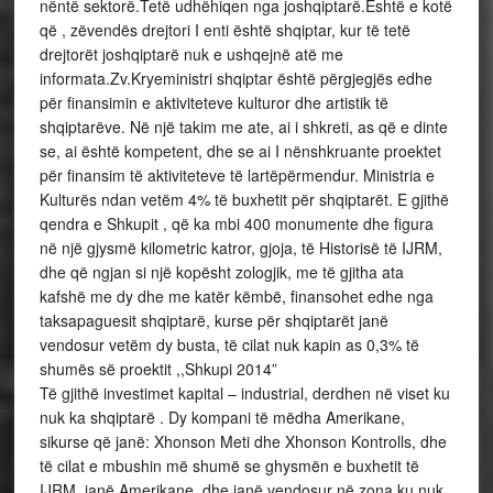
nëntë sektorë.Tetë udhëhiqen nga joshqiptarë.Është e kotë
që , zëvendës drejtori I enti është shqiptar, kur të tetë
drejtorët joshqiptarë nuk e ushqejnë atë me
informata.Zv.Kryeministri shqiptar është përgjegjës edhe
për finansimin e aktiviteteve kulturor dhe artistik të
shqiptarëve. Në një takim me ate, ai i shkreti, as që e dinte
se, ai është kompetent, dhe se ai I nënshkruante proektet
për finansim të aktiviteteve të lartëpërmendur. Ministria e
Kulturës ndan vetëm 4% të buxhetit për shqiptarët. E gjithë
qendra e Shkupit , që ka mbi 400 monumente dhe figura
në një gjysmë kilometric katror, gjoja, të Historisë të IJRM,
dhe që ngjan si një kopësht zologjik, me të gjitha ata
kafshë me dy dhe me katër këmbë, finansohet edhe nga
taksapaguesit shqiptarë, kurse për shqiptarët janë
vendosur vetëm dy busta, të cilat nuk kapin as 0,3% të
shumës së proektit ,,Shkupi 2014”
Të gjithë investimet kapital – industrial, derdhen në viset ku
nuk ka shqiptarë . Dy kompani të mëdha Amerikane,
sikurse që janë: Xhonson Meti dhe Xhonson Kontrolls, dhe
të cilat e mbushin më shumë se ghysmën e buxhetit të
IJRM, janë Amerikane, dhe janë vendosur në zona ku nuk