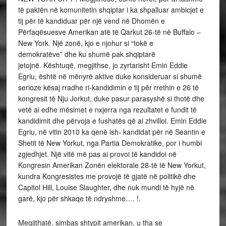
të paktën në komunitetin shqiptar i ka shpalluar ambicjet e
tij për të kandiduar për një vend në Dhomën e
Përfaqësuesve Amerikan atë të Qarkut 26-të në Buffalo –
New York. Një zonë, kjo e njohur si “tokë e
demokratëve” dhe ku shumë pak shqiptarë
jetojnë.
Kështuqë, megjithse, jo zyrtarisht Emin Eddie
Egriu, është në mënyrë aktive duke konsideruar si shumë
serioze kësaj rradhe ri-kandidimin e tij për rrethin e 26 të
kongresit të Nju Jorkut, duke pasur parasyshë si thotë dhe
vetë ai edhe mësimet e nxjerra nga rezultatet e fundit të
kandidimit dhe përvoja e fushatës që ai zhvilloi. Emin Eddie
Egriu, në vitin 2010 ka qenë ish- kandidat për në Seantin e
Shetit të New Yorkut, nga Partia Demokratike, por i humbi
zgjedhjet. Një vitë më pas ai provoi të kandidoi në
Kongresin Amerikan Zonën elektorale 28-të të New Yorkut,
kundra Kongresistes me provojë të gjatë në politikë dhe
Capitol Hill, Louise Slaughter, dhe nuk mundi të hyjë në
garë, kjo për shkaqe të ndryshme…. !.
Megjithatë, simbas shtypit amerikan, u tha se