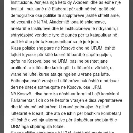
Institucione. Asnjëra nga këto dy Akademi dhe as edhe një
Institut , nuk kanë një Elaborat për adhmërinë, qoftë etë
demografike ose politike të shqiptarëve jashtë shtetit amë,
në veçanti në IJRM. Akademitë tona të shkencave,
anëtarët e Instituteve dhe të institucioneve të ndryshëm, i
shfrytëzojnë vendet e tyre të punës për tu katapultuar në
politikë dhe për tu kompromituar sa të jetë jeta.
Klasa politike shqiptare në Kosovë dhe në IJRJM, është
fajtori kryesor për këtë kolerë të bardhë-shpërnguljen,
qoftë në Kosovë, ose në IJRM, pasi në pushtet janë
profiterët e luftës dhe kuislingët. Luftëtarët e vërtetë, u
vranë në luftë, kurse ata që ngelën u vranë pas lufte.
Pothuajse asnjë vrasje e Luftëtarëve nuk është e ndriçuar
deri në ditët e sotme,qoftë në Kosovë, ose IJRM.
Në Kosovë , disa here ka dështuar formimi I një komisioni
Parlamentar, I cili do të hetonte vrasjen e disa veprimtarëve
dhe të shumë ushtarëve. U vranë pothuajse të gjithë
luftëtarët e Idealit, dhe ata që ishin për bashkim kombëtar,I
cili është e vetmja alternative për ti shpëtuar shqiptarët e
IJRM nga shpërngulja totale.
Klasa politike shqiptare në IJRM, është një marionetë e