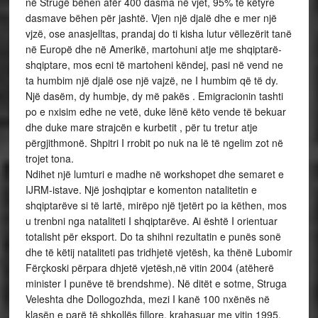
në Strugë bëhen afër 400 dasma në vjet, 95% të këtyre
dasmave bëhen për jashtë. Vjen një djalë dhe e mer një
vjzë, ose anasjelltas, prandaj do ti kisha lutur vëllezërit tanë
në Europë dhe në Amerikë, martohuni atje me shqiptarë-
shqiptare, mos ecni të martoheni këndej, pasi në vend ne
ta humbim një djalë ose një vajzë, ne I humbim që të dy.
Një dasëm, dy humbje, dy më pakës . Emigracionin tashti
po e nxisim edhe ne vetë, duke lënë këto vende të bekuar
dhe duke mare strajcën e kurbetit , për tu tretur atje
përgjithmonë. Shpitri I rrobit po nuk na lë të ngelim zot në
trojet tona.
Ndihet një lumturi e madhe në workshopet dhe semaret e
IJRM-istave. Një joshqiptar e komenton natalitetin e
shqiptarëve si të lartë, mirëpo një tjetërt po ia këthen, mos
u trenbni nga nataliteti I shqiptarëve. Ai është I orientuar
totalisht për eksport. Do ta shihni rezultatin e punës sonë
dhe të këtij nataliteti pas tridhjetë vjetësh, ka thënë Lubomir
Fërçkoski përpara dhjetë vjetësh,në vitin 2004 (atëherë
minister I punëve të brendshme). Në ditët e sotme, Struga
Veleshta dhe Dollogozhda, mezi I kanë 100 nxënës në
klasën e parë të shkollës fillore, krahasuar me vitin 1995,