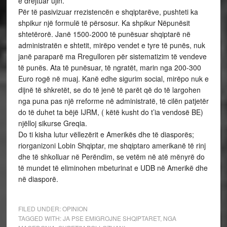
e drejtuar ujin.
Për të pasivizuar rrezistencën e shqiptarëve, pushteti ka
shpikur një formulë të përsosur. Ka shpikur Nëpunësit
shtetërorë. Janë 1500-2000 të punësuar shqiptarë në
administratën e shtetit, mirëpo vendet e tyre të punës, nuk
janë paraparë ma Rregulloren për sistematizim të vendeve
të punës. Ata të punësuar, të ngratët, marin nga 200-300
Euro rogë në muaj. Kanë edhe sigurim social, mirëpo nuk e
dijnë të shkretët, se do të jenë të parët që do të largohen
nga puna pas një rreforme në administratë, të cilën patjetër
do të duhet ta bëjë IJRM, ( këtë kusht do t’ia vendosë BE)
njëlloj sikurse Greqia.
Do ti kisha lutur vëllezërit e Amerikës dhe të diasporës;
riorganizoni Lobin Shqiptar, me shqiptaro amerikanë të rinj
dhe të shkolluar në Perëndim, se vetëm në atë mënyrë do
të mundet të eliminohen mbeturinat e UDB në Amerikë dhe
në diasporë.
FILED UNDER:
OPINION
TAGGED WITH:
JA PSE EMIGROJNE SHQIPTARET
,
NGA