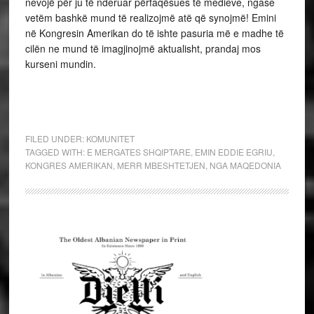
nevojë për ju të nderuar përfaqësues të medieve, ngase
vetëm bashkë mund të realizojmë atë që synojmë! Emini
në Kongresin Amerikan do të ishte pasuria më e madhe të
cilën ne mund të imagjinojmë aktualisht, prandaj mos
kurseni mundin.
FILED UNDER:
KOMUNITET
TAGGED WITH:
E MERGATES SHQIPTARE
,
EMIN EDDIE EGRIU
,
KONGRES AMERIKAN
,
MERR MBESHTETJEN
,
NGA MAQEDONIA