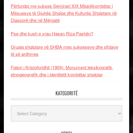
Përfundoi me sukses Seminari XIX Mbarëkombëtar i
Mësuesve të Gjuhës Shqipe dhe Kulturës Shqiptare në
Diasporë dhe në Mërgatë
Pse dhe kush e vrau Hasan Riza Pashën?
Gruaja shqiptare në SHBA mes sukseseve dhe sfidave
të së ardhmes
Fjalori i Kristoforidhit (1904): Monument leksikografik,
etnogjeografik dhe i identitetit kombëtar shqiptar
KATEGORITË
Kategoritë