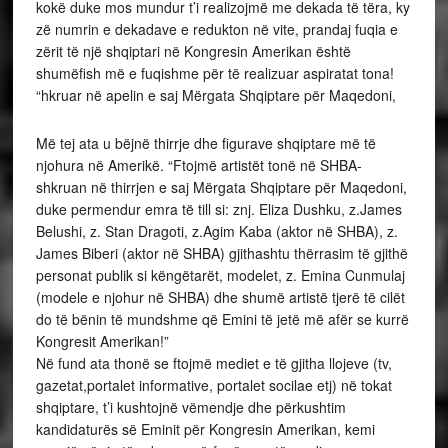
kokë duke mos mundur t’i realizojmë me dekada të tëra, ky
zë numrin e dekadave e redukton në vite, prandaj fuqia e
zërit të një shqiptari në Kongresin Amerikan është
shumëfish më e fuqishme për të realizuar aspiratat tona!
“hkruar në apelin e saj Mërgata Shqiptare për Maqedoni,
Më tej ata u bëjnë thirrje dhe figurave shqiptare më të
njohura në Amerikë. “Ftojmë artistët tonë në SHBA-
shkruan në thirrjen e saj Mërgata Shqiptare për Maqedoni,
duke permendur emra të till si: znj. Eliza Dushku, z.James
Belushi, z. Stan Dragoti, z.Agim Kaba (aktor në SHBA), z.
James Biberi (aktor në SHBA) gjithashtu thërrasim të gjithë
personat publik si këngëtarët, modelet, z. Emina Cunmulaj
(modele e njohur në SHBA) dhe shumë artistë tjerë të cilët
do të bënin të mundshme që Emini të jetë më afër se kurrë
Kongresit Amerikan!”
Në fund ata thonë se ftojmë mediet e të gjitha llojeve (tv,
gazetat,portalet informative, portalet socilae etj) në tokat
shqiptare, t’i kushtojnë vëmendje dhe përkushtim
kandidaturës së Eminit për Kongresin Amerikan, kemi