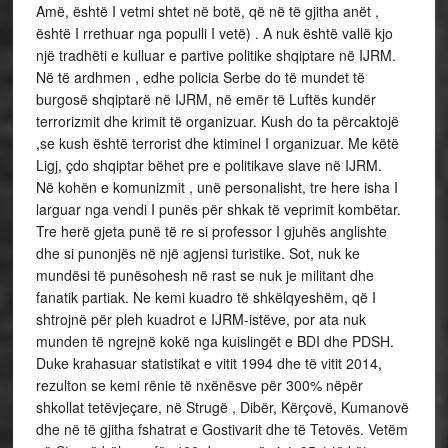
Amë, është I vetmi shtet në botë, që në të gjitha anët ,
është I rrethuar nga populli I vetë) . A nuk është vallë kjo
një tradhëti e kulluar e partive politike shqiptare në IJRM.
Në të ardhmen , edhe policia Serbe do të mundet të
burgosë shqiptarë në IJRM, në emër të Luftës kundër
terrorizmit dhe krimit të organizuar. Kush do ta përcaktojë
,se kush është terrorist dhe ktiminel I organizuar. Me këtë
Ligj, çdo shqiptar bëhet pre e politikave slave në IJRM.
Në kohën e komunizmit , unë personalisht, tre here isha I
larguar nga vendi I punës për shkak të veprimit kombëtar.
Tre herë gjeta punë të re si professor I gjuhës anglishte
dhe si punonjës në një agjensi turistike. Sot, nuk ke
mundësi të punësohesh në rast se nuk je militant dhe
fanatik partiak. Ne kemi kuadro të shkëlqyeshëm, që I
shtrojnë për pleh kuadrot e IJRM-istëve, por ata nuk
munden të ngrejnë kokë nga kuislingët e BDI dhe PDSH.
Duke krahasuar statistikat e vitit 1994 dhe të vitit 2014,
rezulton se kemi rënie të nxënësve për 300% nëpër
shkollat tetëvjeçare, në Strugë , Dibër, Kërçovë, Kumanovë
dhe në të gjitha fshatrat e Gostivarit dhe të Tetovës. Vetëm