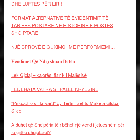
DHE LUFTЁS PЁR LIRI!
FORMAT ALTERNATIVE TË EVIDENTIMIT TË
TARIFËS POSTARE NË HISTORINË E POSTËS
SHQIPTARE
NJË SPROVË E GUXIMSHME PERFORMIZMI…
𝐕𝐞𝐧𝐝𝐢𝐦𝐞𝐭 𝐐𝐞̈ 𝐍𝐝𝐫𝐲𝐬𝐡𝐮𝐚𝐧 𝐁𝐨𝐭𝐞̈𝐧
Lek Gjolaj – kalorësi fisnik i Malësisë
FEDERATA VATRA SHPALLË KRYESINË
“Pinocchio’s Harvard” by Tertini Set to Make a Global
Slice
A duhet që Shqipëria të ribëhet një vend i jetueshëm për
të gjithë shqiptarët?