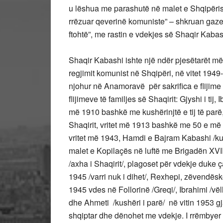
u lëshua me parashutë në malet e Shqipëris
rrëzuar qeverinë komuniste” – shkruan gazeta 
ftohtë”, me rastin e vdekjes së Shaqir Kabas
Shaqir Kabashi ishte një ndër pjesëtarët më
regjimit komunist në Shqipëri, në vitet 1949-
njohur në Anamoravë për sakrifica e flijime
flijimeve të familjes së Shaqirit: Gjyshi i t
më 1910 bashkë me kushërinjtë e tij të parë,
Shaqirit, vritet më 1913 bashkë me 50 e më te
vritet më 1943, Hamdi e Bajram Kabashi /kush
malet e Kopilaçës në luftë me Brigadën XV
/axha i Shaqirit/, plagoset për vdekje duke
1945 /varri nuk i dihet/, Rexhepi, zëvendësko
1945 vdes në Follorinë /Greqi/, Ibrahimi /vëll
dhe Ahmeti /kushëri i parë/ në vitin 1953 gj
shqiptar dhe dënohet me vdekje. I rrëmbyer 