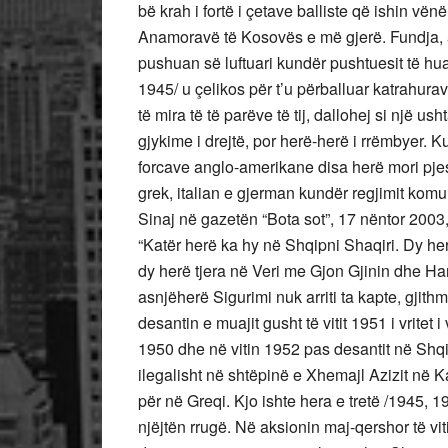
bë krah i fortë i çetave balliste që ishin vë
Anamoravë të Kosovës e më gjerë. Fundja, ai
pushuan së luftuari kundër pushtuesit të hu
1945/ u çelikos për t’u përballuar katrahurav
të mira të të parëve të tij, dallohej si një u
gjykime i drejtë, por herë-herë i rrëmbyer. 
forcave anglo-amerikane disa herë mori pjes
grek, italian e gjerman kundër regjimit komu
Sinaj në gazetën “Bota sot”, 17 nëntor 2003, f
“Katër herë ka hy në Shqipni Shaqiri. Dy h
dy herë tjera në Veri me Gjon Gjinin dhe H
asnjëherë Sigurimi nuk arriti ta kapte, gjit
desantin e muajit gusht të vitit 1951 i vritet i
1950 dhe në vitin 1952 pas desantit në Shq
ilegalisht në shtëpinë e Xhemajl Azizit në 
për në Greqi. Kjo ishte hera e tretë /1945, 
njëjtën rrugë. Në aksionin maj-qershor të vit