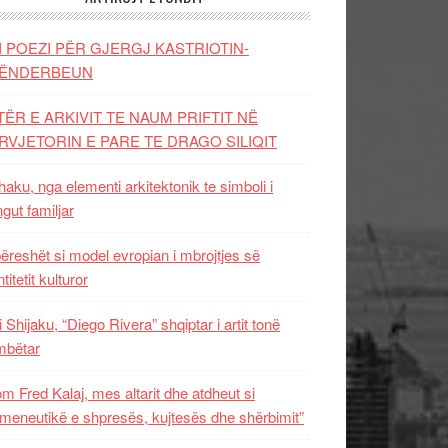
I POEZI PËR GJERGJ KASTRIOTIN-
ËNDERBEUN
TËR E ARKIVIT TE NAUM PRIFTIT NË
RVJETORIN E PARE TE DRAGO SILIQIT
aku, nga elementi arkitektonik te simboli i
ngut familjar
ëreshët si model evropian i mbrojtjes së
titetit kulturor
i Shijaku, “Diego Rivera” shqiptar i artit tonë
mbëtar
m Fred Kalaj, mes altarit dhe atdheut si
meneutikë e shpresës, kujtesës dhe shërbimit”