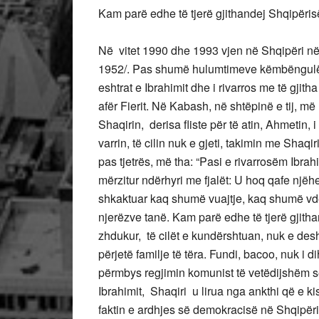
Kam parë edhe të tjerë gjithandej Shqipëri
Në vitet 1990 dhe 1993 vjen në Shqipëri në kë
1952/. Pas shumë hulumtimeve këmbëngulëse,
eshtrat e Ibrahimit dhe i rivarros me të gjit
afër Fierit. Në Kabash, në shtëpinë e tij, 
Shaqirin, derisa fliste për të atin, Ahmetin, 
varrin, të cilin nuk e gjeti, takimin me Shaq
pas tjetrës, më tha: “Pasi e rivarrosëm Ibra
mërzitur ndërhyri me fjalët: U hoq qafe një
shkaktuar kaq shumë vuajtje, kaq shumë vd
njerëzve tanë. Kam parë edhe të tjerë gjith
zhdukur, të cilët e kundërshtuan, nuk e desh
përjetë familje të tëra. Fundi, bacoo, nuk i d
përmbys regjimin komunist të vetëdijshëm se
Ibrahimit, Shaqiri u lirua nga ankthi që e 
faktin e ardhjes së demokracisë në Shqipëri,