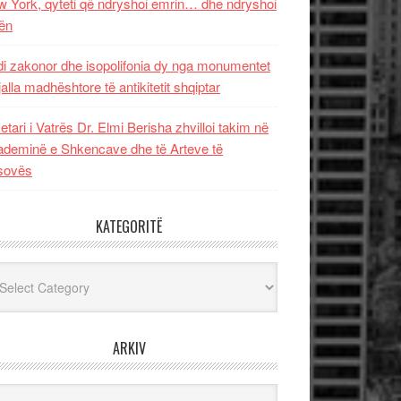
 York, qyteti që ndryshoi emrin… dhe ndryshoi
ën
i zakonor dhe isopolifonia dy nga monumentet
jalla madhështore të antikitetit shqiptar
etari i Vatrës Dr. Elmi Berisha zhvilloi takim në
deminë e Shkencave dhe të Arteve të
sovës
KATEGORITË
egoritë
ARKIV
iv