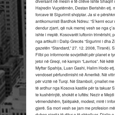
diversant në mesin e të cilëve ishte Shaqiri
Hajredin Vuçetërnën, Destan Berishën etj. m
forcave të Sigurimit shqiptar. Ja si e përshk
antikomunisti Bardhok Ndreu: “S’kemi ecur 
dendur zjarri, që nuk merrej vesh se nga ç’a
ishte i rreptë. Kosovarët luftonin trimërisht
nga artikulli i Dalip Grecës “Sigurimi i dha 
gazetën “Standard,” 27. 12. 2008, Tiranë). 
Filbi po informonte sovjetikët për planet e t
jetoi në Greqi, në kampin “Lavrios”. Në kët
Myftar Spahija, Luan Gashi, Halim Hodo etj.
vendoset përfundimisht në Amerikë. Në vitin
për vizitë në Turqi. Në Stamboll, çmallet me
të ardhur nga Kosova kastile për ta takuar S
te kushërinjtë, shokët e luftës: Nezir e Mejd
vëmendshëm, fjalëpakë, modest, mirë i infor
gjerë. Sa mori vesh se jam me profesion mës
duhen njerëz të ditur e të shkolluar. Djalin 