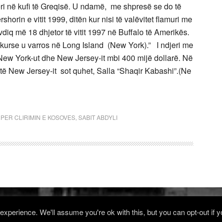
eri në kufi të Greqisë. U ndamë, me shpresë se do të
horin e vitit 1999, ditën kur nisi të valëvitet flamuri me
 vdiq më 18 dhjetor të vitit 1997 në Buffalo të Amerikës.
urse u varros në Long Island (New York).” I ndjeri me
New York-ut dhe New Jersey-it mbi 400 mijë dollarë. Në
 të New Jersey-it sot quhet, Salla “Shaqir Kabashi”.(Ne
,
PER CLIRIMIN E KOSOVES
,
SABIT ABDYLI
xperience. We'll assume you're ok with this, but you can opt-out if 
Log in