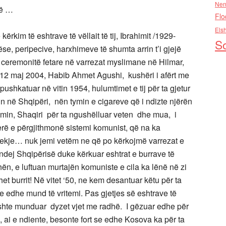
Nen
së …
Flo
Els
rkim të eshtrave të vëllait të tij, Ibrahimit /1929-
So
 peripecive, harxhimeve të shumta arrin t’i gjejë
ha ceremonitë fetare në varrezat myslimane në Hilmar,
më 12 maj 2004, Habib Ahmet Agushi, kushëri i afërt me
i pushkatuar në vitin 1954, hulumtimet e tij për ta gjetur
irin në Shqipëri, nën tymin e cigareve që i ndizte njërën
himin, Shaqiri për ta ngushëlluar veten dhe mua, i
herë e përgjithmonë sistemi komunist, që na ka
ekje… nuk jemi vetëm ne që po kërkojmë varrezat e
andej Shqipërisë duke kërkuar eshtrat e burrave të
ën, e luftuan murtajën komuniste e cila ka lënë në zi
ihet burrit! Në vitet ‘50, ne kem desantuar këtu për ta
 edhe mund të vritemi. Pas gjetjes së eshtrave të
kishte munduar dyzet vjet me radhë. I gëzuar edhe për
 ai e ndiente, besonte fort se edhe Kosova ka për ta