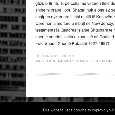
gëzuar lirinë. E përcolla me veturën time d
shihemi prapë, por Shaqiri nuk e priti 12 qers
shqipen dykrenore lirisht qiellit të Kosovës,
Ceremonia mortore u mbajt në New Jersey, k
testament i la Qendrës Islame Shqiptare të 
shenjë nderimi, salla e xhamisë në Garfield
Foto:Shaqir Xhemë Kabashi 1927-1997)
FILED UNDER:
FEATURED
TAGGED WITH:
NJERIU I AKSIONEVE TE GUXIMSHME
This website uses cookies to improve your e