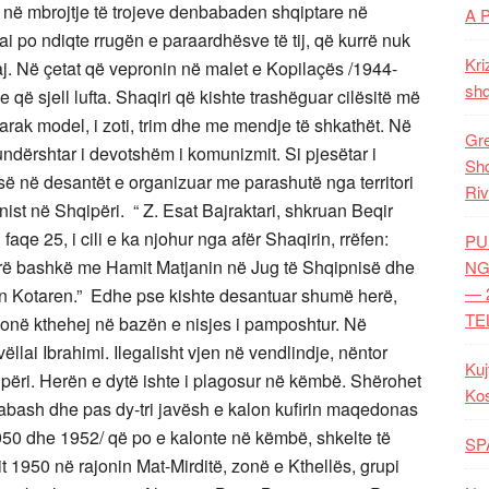
në në mbrojtje të trojeve denbabaden shqiptare në
A 
 po ndiqte rrugën e paraardhësve të tij, që kurrë nuk
Kri
aj. Në çetat që vepronin në malet e Kopilaçës /1944-
shq
e që sjell lufta. Shaqiri që kishte trashëguar cilësitë më
shtarak model, i zoti, trim dhe me mendje të shkathët. Në
Gre
Kundërshtar i devotshëm i komunizmit. Si pjesëtar i
Shq
ë në desantët e organizuar me parashutë nga territori
Riv
nist në Shqipëri. “ Z. Esat Bajraktari, shkruan Beqir
aqe 25, i cili e ka njohur nga afër Shaqirin, rrëfen:
PU
erë bashkë me Hamit Matjanin në Jug të Shqipnisë dhe
NG
— 
an Kotaren.” Edhe pse kishte desantuar shumë herë,
TE
hmonë kthehej në bazën e nisjes i pamposhtur. Në
 vëllai Ibrahimi. Ilegalisht vjen në vendlindje, nëntor
Kuj
ipëri. Herën e dytë ishte i plagosur në këmbë. Shërohet
Ko
Kabash dhe pas dy-tri javësh e kalon kufirin maqedonas
1950 dhe 1952/ që po e kalonte në këmbë, shkelte të
SP
it 1950 në rajonin Mat-Mirditë, zonë e Kthellës, grupi