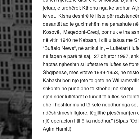
jetuar, e urdhëroi: Kthehu nga ke ardhur. At
të vet. Kisha dëshirë të fliste për rezistencë
desantët aq te guximshëm me parashutë në vi
Kosovë, Maqedoni-Greqi, por nuk e tha asnjë f
në vitin 1940 në Kabash, i cili u takua me
“Buffalo News”, në artikullin, – Luftëtari i l
në faqen e parë të saj, 27 dhjetor 1997, shkr
haptas njiheshin si luftëtarë të luftës së f
Shqipërisë, mes viteve 1949-1953, në misio
Kabashi bëri një jetë të qetë në Williamsvill
shkonte në punë dhe të kthehej në shtëpi
njëri ndër luftëtarët e fundit të luftës së ft
dhe i heshtur mund të ketë ndodhur nga se,
ndëshkimesh ligjore, tëgjithë pjesëmarrjen 
një operacion i tillë ka ndodhur.” (Sipas “Odi
Agim Hamiti)