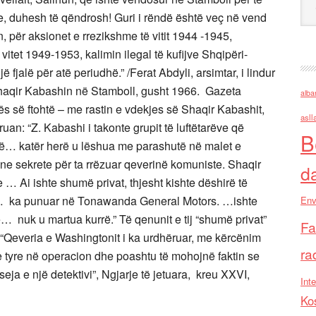
je, duhesh të qëndrosh! Guri i rëndë është veç në vend
n, për aksionet e rrezikshme të vitit 1944 -1945,
tet 1949-1953, kalimin ilegal të kufijve Shqipëri-
jalë për atë periudhë.” /Ferat Abdyli, arsimtar, i lindur
 Shaqir Kabashin në Stamboll, gusht 1966. Gazeta
alba
uftës së ftohtë – me rastin e vdekjes së Shaqir Kabashit,
asll
uan: “Z. Kabashi i takonte grupit të luftëtarëve që
B
tohtë… katër herë u lëshua me parashutë në malet e
ne sekrete për ta rrëzuar qeverinë komuniste. Shaqir
d
e … Ai ishte shumë privat, thjesht kishte dëshirë të
. … ka punuar në Tonawanda General Motors. …ishte
Env
ohtë… nuk u martua kurrë.” Të qenunit e tij “shumë privat”
Fa
 “Qeveria e Washingtonit i ka urdhëruar, me kërcënim
ra
e tyre në operacion dhe poashtu të mohojnë faktin se
seja e një detektivi”, Ngjarje të jetuara, kreu XXVI,
Inte
Ko