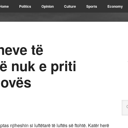
Home
Politics
Opinion
Culture
Sports
Economy
neve të
 nuk e priti
sovës
tas njiheshin si luftëtarë të luftës së ftohtë. Katër herë