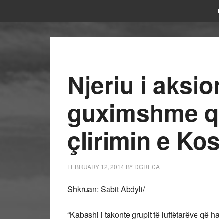
Njeriu i aksio
guximshme që
çlirimin e Ko
FEBRUARY 12, 2014
BY
DGRECA
Shkruan: Sabit Abdyli/
“Kabashi i takonte grupit të luftëtarëve që hap