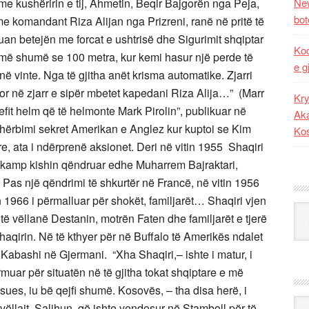
 me kushëririn e tij, Ahmetin, Beqir Bajgorën nga Peja,
New
bot
e komandant Riza Alijan nga Prizreni, ranë në pritë të
ruan betejën me forcat e ushtrisë dhe Sigurimit shqiptar
Kod
më shumë se 100 metra, kur kemi hasur një perde të
e g
në vinte. Nga të gjitha anët krisma automatike. Zjarri
, por në zjarr e sipër mbetet kapedani Riza Alija…” (Marr
Kry
Zefit helm që të helmonte Mark Pirolin”, publikuar në
Aka
Shërbimi sekret Amerikan e Anglez kur kuptoi se Kim
Ko
yre, ata i ndërprenë aksionet. Deri në vitin 1955 Shaqiri
ë kamp kishin qëndruar edhe Muharrem Bajraktari,
 Pas një qëndrimi të shkurtër në Francë, në vitin 1956
 1966 i përmalluar për shokët, familjarët… Shaqiri vjen
Kat
 të vëllanë Destanin, motrën Faten dhe familjarët e tjerë
haqirin. Në të kthyer për në Buffalo të Amerikës ndalet
i Kabashi në Gjermani. “Xha Shaqiri,– ishte i matur, i
muar për situatën në të gjitha tokat shqiptare e më
ues, iu bë qejfi shumë. Kosovës, – tha disa herë, i
Ark
e vëllait, Salihun, që ishte vendosur në Stamboll për të