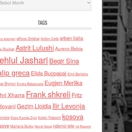
TAGS
arben llalla
alfons Grishaj
Anton Cefa
no kolonjari
Astrit Lulushi
Aurenc Bebja
an Bushati
ehlul Jashari
Beqir Sina
alip greca
Elida Buçpapaj
Elmi Berisha
Eugjen Merlika
er Bytyci
Ermira Babamusta
Frank shkreli
hri Xharra
Fritz
Ilir Levonja
Gezim Llojdia
dovani
kosova
rviste
Kolec Traboini
Keze Kozeta Zylo
sove
nderroi jete
Marjana Bulku
ne Kosove
Murat Gecaj