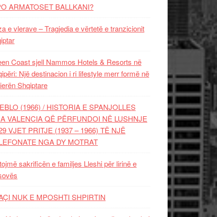
PO ARMATOSET BALLKANI?
za e vlerave – Tragjedia e vërtetë e tranzicionit
iptar
en Coast sjell Nammos Hotels & Resorts në
ipëri: Një destinacion i ri lifestyle merr formë në
ierën Shqiptare
EBLO (1966) / HISTORIA E SPANJOLLES
A VALENCIA QË PËRFUNDOI NË LUSHNJE
29 VJET PRITJE (1937 – 1966) TË NJË
LEFONATE NGA DY MOTRAT
tojmë sakrificën e familjes Lleshi për lirinë e
sovës
AÇI NUK E MPOSHTI SHPIRTIN