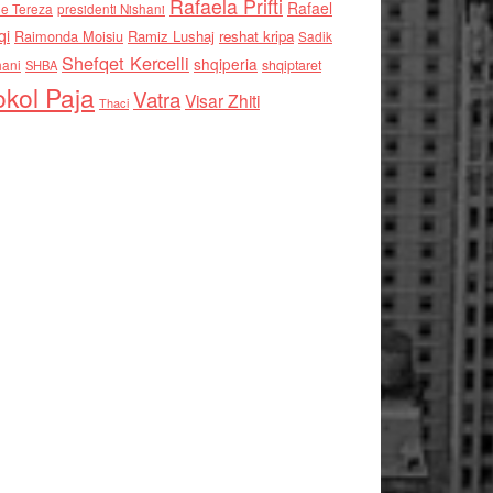
Rafaela Prifti
Rafael
e Tereza
presidenti Nishani
qi
Raimonda Moisiu
Ramiz Lushaj
reshat kripa
Sadik
Shefqet Kercelli
shqiperia
hani
shqiptaret
SHBA
kol Paja
Vatra
Visar Zhiti
Thaci