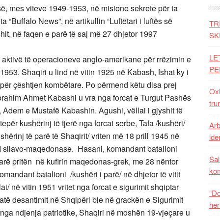
ë, mes viteve 1949-1953, në misione sekrete për ta
“Buffalo News”, në artikullin “Luftëtari i luftës së
TR
hit, në faqen e parë të saj më 27 dhjetor 1997
SK
LE
 aktivë të operacioneve anglo-amerikane për rrëzimin e
PE
1953. Shaqiri u lind në vitin 1925 në Kabash, fshat ky i
 për çështjen kombëtare. Po përmend këtu disa prej
Oxh
ij, Ibrahim Ahmet Kabashi u vra nga forcat e Turgut Pashës
tru
 Adem e Mustafë Kabashin. Agushi, vëllai i gjyshit të
për kushërinj të tjerë nga forcat serbe, Tafa /kushëri/
Arb
ërinj të parë të Shaqirit/ vriten më 18 prill 1945 në
iden
II sllavo-maqedonase. Hasani, komandant batalioni
Sal
 çarë pritën në kufirin maqedonas-grek, me 28 nëntor
ko
mandant batalioni /kushëri i parë/ në dhjetor të vitit
ai/ në vitin 1951 vritet nga forcat e sigurimit shqiptar
“Do
atë desantimit në Shqipëri bie në grackën e Sigurimit
her
nga ndjenja patriotike, Shaqiri në moshën 19-vjeçare u