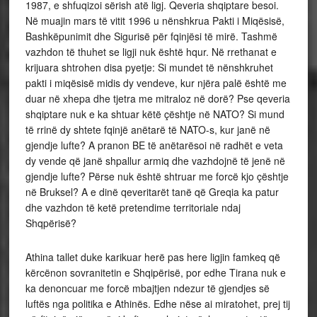
1987, e shfuqizoi sërish atë ligj. Qeveria shqiptare besoi.
Në muajin mars të vitit 1996 u nënshkrua Pakti i Miqësisë,
Bashkëpunimit dhe Sigurisë për fqinjësi të mirë. Tashmë
vazhdon të thuhet se ligji nuk është hqur. Në rrethanat e
krijuara shtrohen disa pyetje: Si mundet të nënshkruhet
pakti i miqësisë midis dy vendeve, kur njëra palë është me
duar në xhepa dhe tjetra me mitraloz në dorë? Pse qeveria
shqiptare nuk e ka shtuar këtë çështje në NATO? Si mund
të rrinë dy shtete fqinjë anëtarë të NATO-s, kur janë në
gjendje lufte? A pranon BE të anëtarësoi në radhët e veta
dy vende që janë shpallur armiq dhe vazhdojnë të jenë në
gjendje lufte? Përse nuk është shtruar me forcë kjo çështje
në Bruksel? A e dinë qeveritarët tanë që Greqia ka patur
dhe vazhdon të ketë pretendime territoriale ndaj
Shqpërisë?
Athina tallet duke karikuar herë pas here ligjin famkeq që
kërcënon sovranitetin e Shqipërisë, por edhe Tirana nuk e
ka denoncuar me forcë mbajtjen ndezur të gjendjes së
luftës nga politika e Athinës. Edhe nëse ai miratohet, prej tij