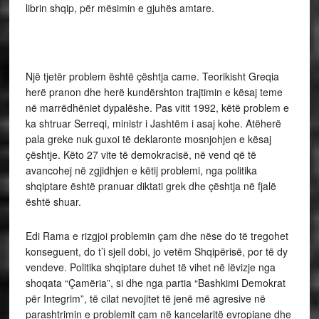
librin shqip, për mësimin e gjuhës amtare.
Një tjetër problem është çështja came. Teorikisht Greqia
herë pranon dhe herë kundërshton trajtimin e kësaj teme
në marrëdhëniet dypalëshe. Pas vitit 1992, këtë problem e
ka shtruar Serreqi, ministr i Jashtëm i asaj kohe. Atëherë
pala greke nuk guxoi të deklaronte mosnjohjen e kësaj
çështje. Këto 27 vite të demokracisë, në vend që të
avancohej në zgjidhjen e këtij problemi, nga politika
shqiptare është pranuar diktati grek dhe çështja në fjalë
është shuar.
Edi Rama e rizgjoi problemin çam dhe nëse do të tregohet
konseguent, do t’i sjell dobi, jo vetëm Shqipërisë, por të dy
vendeve. Politika shqiptare duhet të vihet në lëvizje nga
shoqata “Çamëria”, si dhe nga partia “Bashkimi Demokrat
për Integrim”, të cilat nevojitet të jenë më agresive në
parashtrimin e problemit çam në kancelaritë evropiane dhe