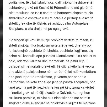
çuditshme, të cilat i zbuloi skandali i njohur i eshtrave të
ushtarëve grekë në Kosinë të Përmetit dhe më gjerë, të
cilat rezultuan se ishin eshtra të banorëve shqiptarë. Në
zhvarrimin e eshtrave u vu re prania e përfaqësuesve të
shtetit grek dhe të Kishës së ashtuquajtur Autoqefale
Shqiptare, e cila drejtohet po nga grekë.
Kjo tregon që këtu kemi një problem vërtetë të madh, ku
shteti shqiptar i ka braktisur qytetarët e vet, dhe aty po
funksionojnë pushtete të fshehta, pushtete ilegjitime, siç
është ai i konsullit apo pushteti i Janullatosit, i cili bën si të
dojë, ndërton varreza dhe memorialë pa patur leje, i
paraqet si memorialë grekë etj. Të gjitha këto janë vepra
dhe akte të palejueshme në marrëdhëniet ndërkombëtare
dhe janë tepër të rrezikshme, jo vetëm për paqen e
harmoninë në këto zona, që janë të pastra shqiptare, por
janë akoma më të rrezikshme kur në këto zona ka vërtet
minoritet grek, si në Gjirokastër e Delvinë, kur ngrihen
struktura paralele, të cilat nuk identifikohen me shtetin
shqiptar, duke avancuar në objektivin e krijimit të një zone