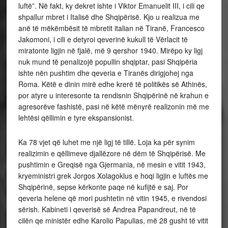
luftë”. Në fakt, ky dekret ishte i Viktor Emanuelit III, i cili qe
shpallur mbret i Italisë dhe Shqipërisë. Kjo u realizua me
anë të mëkëmbësit të mbretit italian në Tiranë, Francesco
Jakomoni, i cili e detyroi qeverinë kukull të Vërlacit të
miratonte ligjin në fjalë, më 9 qershor 1940. Mirëpo ky ligj
nuk mund të penalizojë popullin shqiptar, pasi Shqipëria
ishte nën pushtim dhe qeveria e Tiranës dirigjohej nga
Roma. Këtë e dinin mirë edhe krerë të politikës së Athinës,
por atyre u interesonte ta rendisnin Shqipërinë në krahun e
agresorëve fashistë, pasi në këtë mënyrë realizonin më me
lehtësi qëllimin e tyre ekspansionist.
Ka 78 vjet që luhet me një ligj të tillë. Loja ka për synim
realizimin e qëllimeve djallëzore në dëm të Shqipërisë. Me
pushtimin e Greqisë nga Gjermania, në mesin e vitit 1943,
kryeministri grek Jorgos Xolagoklus e hoqi ligjin e luftës me
Shqipërinë, sepse kërkonte paqe në kufijtë e saj. Por
qeveria helene që mori pushtetin në vitin 1945, e rivendosi
sërish. Kabineti i qeverisë së Andrea Papandreut, në të
cilën qe ministër edhe Karolio Papulias, më 28 gusht të vitit