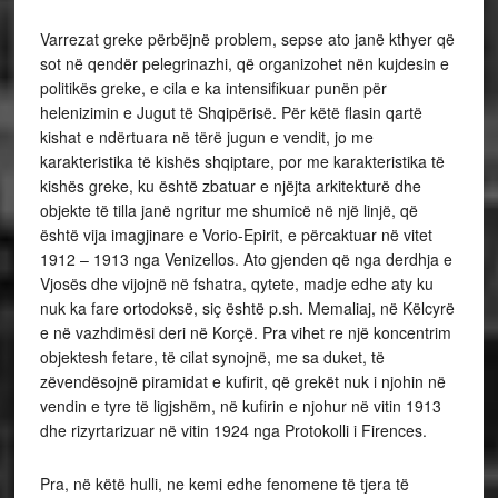
Varrezat greke përbëjnë problem, sepse ato janë kthyer që
sot në qendër pelegrinazhi, që organizohet nën kujdesin e
politikës greke, e cila e ka intensifikuar punën për
helenizimin e Jugut të Shqipërisë. Për këtë flasin qartë
kishat e ndërtuara në tërë jugun e vendit, jo me
karakteristika të kishës shqiptare, por me karakteristika të
kishës greke, ku është zbatuar e njëjta arkitekturë dhe
objekte të tilla janë ngritur me shumicë në një linjë, që
është vija imagjinare e Vorio-Epirit, e përcaktuar në vitet
1912 – 1913 nga Venizellos. Ato gjenden që nga derdhja e
Vjosës dhe vijojnë në fshatra, qytete, madje edhe aty ku
nuk ka fare ortodoksë, siç është p.sh. Memaliaj, në Këlcyrë
e në vazhdimësi deri në Korçë. Pra vihet re një koncentrim
objektesh fetare, të cilat synojnë, me sa duket, të
zëvendësojnë piramidat e kufirit, që grekët nuk i njohin në
vendin e tyre të ligjshëm, në kufirin e njohur në vitin 1913
dhe rizyrtarizuar në vitin 1924 nga Protokolli i Firences.
Pra, në këtë hulli, ne kemi edhe fenomene të tjera të