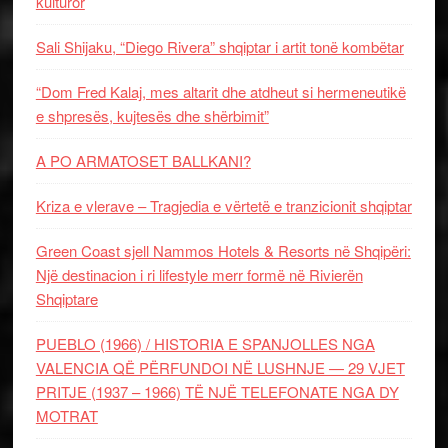
kulturor
Sali Shijaku, “Diego Rivera” shqiptar i artit tonë kombëtar
“Dom Fred Kalaj, mes altarit dhe atdheut si hermeneutikë
e shpresës, kujtesës dhe shërbimit”
A PO ARMATOSET BALLKANI?
Kriza e vlerave – Tragjedia e vërtetë e tranzicionit shqiptar
Green Coast sjell Nammos Hotels & Resorts në Shqipëri:
Një destinacion i ri lifestyle merr formë në Rivierën
Shqiptare
PUEBLO (1966) / HISTORIA E SPANJOLLES NGA
VALENCIA QË PËRFUNDOI NË LUSHNJE — 29 VJET
PRITJE (1937 – 1966) TË NJË TELEFONATE NGA DY
MOTRAT