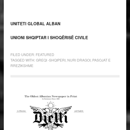
UNITETI GLOBAL ALBAN
UNIONI SHQIPTAR I SHOQËRISË CIVILE
FILED UNDER:
FEATURED
TAGGED WITH:
GREQI -SHQIPERI
,
NURI DRAGOI
,
PASOJAT E
RREZIKSHME