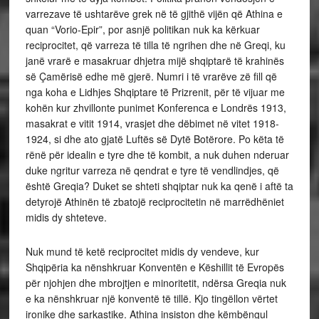
varrezave të ushtarëve grek në të gjithë vijën që Athina e
quan “Vorio-Epir”, por asnjë politikan nuk ka kërkuar
reciprocitet, që varreza të tilla të ngrihen dhe në Greqi, ku
janë vrarë e masakruar dhjetra mijë shqiptarë të krahinës
së Çamërisë edhe më gjerë. Numri i të vrarëve zë fill që
nga koha e Lidhjes Shqiptare të Prizrenit, për të vijuar me
kohën kur zhvillonte punimet Konferenca e Londrës 1913,
masakrat e vitit 1914, vrasjet dhe dëbimet në vitet 1918-
1924, si dhe ato gjatë Luftës së Dytë Botërore. Po këta të
rënë për idealin e tyre dhe të kombit, a nuk duhen nderuar
duke ngritur varreza në qendrat e tyre të vendlindjes, që
është Greqia? Duket se shteti shqiptar nuk ka qenë i aftë ta
detyrojë Athinën të zbatojë reciprocitetin në marrëdhëniet
midis dy shteteve.
Nuk mund të ketë reciprocitet midis dy vendeve, kur
Shqipëria ka nënshkruar Konventën e Këshillit të Evropës
për njohjen dhe mbrojtjen e minoritetit, ndërsa Greqia nuk
e ka nënshkruar një konventë të tillë. Kjo tingëllon vërtet
ironike dhe sarkastike. Athina insiston dhe këmbëngul