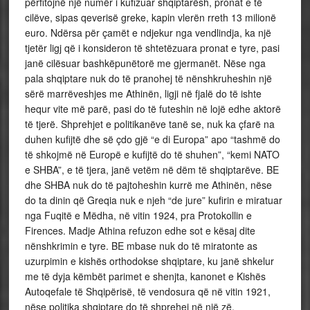
përfitojnë një numër i kufizuar shqiptarësh, pronat e të
cilëve, sipas qeverisë greke, kapin vlerën rreth 13 milionë
euro. Ndërsa për çamët e ndjekur nga vendlindja, ka një
tjetër ligj që i konsideron të shtetëzuara pronat e tyre, pasi
janë cilësuar bashkëpunëtorë me gjermanët. Nëse nga
pala shqiptare nuk do të pranohej të nënshkruheshin një
sërë marrëveshjes me Athinën, ligji në fjalë do të ishte
hequr vite më parë, pasi do të futeshin në lojë edhe aktorë
të tjerë. Shprehjet e politikanëve tanë se, nuk ka çfarë na
duhen kufijtë dhe së çdo gjë “e di Europa” apo “tashmë do
të shkojmë në Europë e kufijtë do të shuhen”, “kemi NATO
e SHBA”, e të tjera, janë vetëm në dëm të shqiptarëve. BE
dhe SHBA nuk do të pajtoheshin kurrë me Athinën, nëse
do ta dinin që Greqia nuk e njeh “de jure” kufirin e miratuar
nga Fuqitë e Mëdha, në vitin 1924, pra Protokollin e
Firences. Madje Athina refuzon edhe sot e kësaj dite
nënshkrimin e tyre. BE mbase nuk do të miratonte as
uzurpimin e kishës orthodokse shqiptare, ku janë shkelur
me të dyja këmbët parimet e shenjta, kanonet e Kishës
Autoqefale të Shqipërisë, të vendosura që në vitin 1921,
nëse politika shqiptare do të shprehej në një zë.