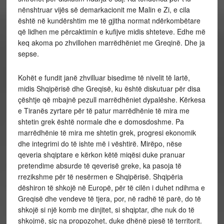
nënshtruar vijës së demarkacionit me Malin e Zi, e cila
është në kundërshtim me të gjitha normat ndërkombëtare
që lidhen me përcaktimin e kufijve midis shteteve. Edhe më
keq akoma po zhvillohen marrëdhëniet me Greqinë. Dhe ja
sepse.
Kohët e fundit janë zhvilluar bisedime të nivelit të lartë,
midis Shqipërisë dhe Greqisë, ku është diskutuar për disa
çështje që mbajnë pezull marrëdhëniet dypalëshe. Kërkesa
e Tiranës zyrtare për të patur marrëdhënie të mira me
shtetin grek është normale dhe e domosdoshme. Pa
marrëdhënie të mira me shtetin grek, progresi ekonomik
dhe integrimi do të ishte më i vështirë. Mirëpo, nëse
qeveria shqiptare e kërkon këtë miqësi duke pranuar
pretendime absurde të qeverisë greke, ka pasoja të
rrezikshme për të nesërmen e Shqipërisë. Shqipëria
dëshiron të shkojë në Europë, për të cilën i duhet ndihma e
Greqisë dhe vendeve të tjera, por, në radhë të parë, do të
shkojë si një komb me dinjitet, si shqiptar, dhe nuk do të
shkojmë, siç na propozohet, duke dhënë pjesë të territorit.