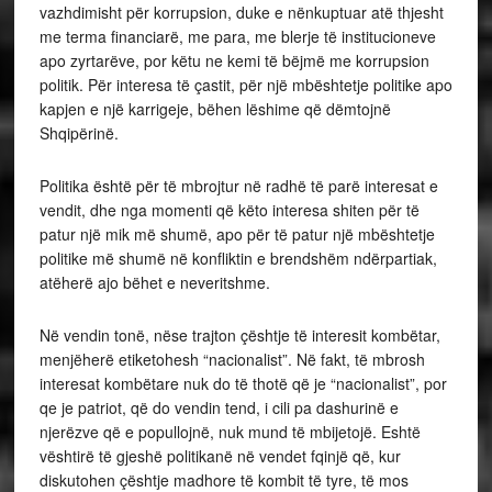
vazhdimisht për korrupsion, duke e nënkuptuar atë thjesht
me terma financiarë, me para, me blerje të institucioneve
apo zyrtarëve, por këtu ne kemi të bëjmë me korrupsion
politik. Për interesa të çastit, për një mbështetje politike apo
kapjen e një karrigeje, bëhen lëshime që dëmtojnë
Shqipërinë.
Politika është për të mbrojtur në radhë të parë interesat e
vendit, dhe nga momenti që këto interesa shiten për të
patur një mik më shumë, apo për të patur një mbështetje
politike më shumë në konfliktin e brendshëm ndërpartiak,
atëherë ajo bëhet e neveritshme.
Në vendin tonë, nëse trajton çështje të interesit kombëtar,
menjëherë etiketohesh “nacionalist”. Në fakt, të mbrosh
interesat kombëtare nuk do të thotë që je “nacionalist”, por
qe je patriot, që do vendin tend, i cili pa dashurinë e
njerëzve që e popullojnë, nuk mund të mbijetojë. Eshtë
vështirë të gjeshë politikanë në vendet fqinjë që, kur
diskutohen çështje madhore të kombit të tyre, të mos