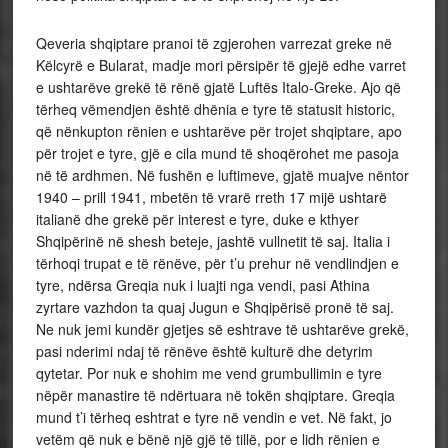
Qeveria shqiptare pranoi të zgjerohen varrezat greke në
Këlcyrë e Bularat, madje mori përsipër të gjejë edhe varret
e ushtarëve grekë të rënë gjatë Luftës Italo-Greke. Ajo që
tërheq vëmendjen është dhënia e tyre të statusit historic,
që nënkupton rënien e ushtarëve për trojet shqiptare, apo
për trojet e tyre, gjë e cila mund të shoqërohet me pasoja
në të ardhmen. Në fushën e luftimeve, gjatë muajve nëntor
1940 – prill 1941, mbetën të vrarë rreth 17 mijë ushtarë
italianë dhe grekë për interest e tyre, duke e kthyer
Shqipërinë në shesh beteje, jashtë vullnetit të saj. Italia i
tërhoqi trupat e të rënëve, për t’u prehur në vendlindjen e
tyre, ndërsa Greqia nuk i luajti nga vendi, pasi Athina
zyrtare vazhdon ta quaj Jugun e Shqipërisë pronë të saj.
Ne nuk jemi kundër gjetjes së eshtrave të ushtarëve grekë,
pasi nderimi ndaj të rënëve është kulturë dhe detyrim
qytetar. Por nuk e shohim me vend grumbullimin e tyre
nëpër manastire të ndërtuara në tokën shqiptare. Greqia
mund t’i tërheq eshtrat e tyre në vendin e vet. Në fakt, jo
vetëm që nuk e bënë një gjë të tillë, por e lidh rënien e