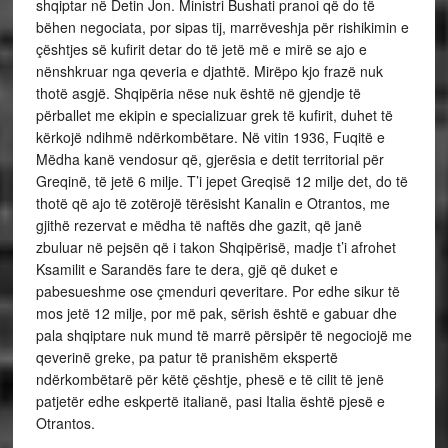
shqiptar në Detin Jon. Ministri Bushati pranoi që do të
bëhen negociata, por sipas tij, marrëveshja për rishikimin e
çështjes së kufirit detar do të jetë më e mirë se ajo e
nënshkruar nga qeveria e djathtë. Mirëpo kjo frazë nuk
thotë asgjë. Shqipëria nëse nuk është në gjendje të
përballet me ekipin e specializuar grek të kufirit, duhet të
kërkojë ndihmë ndërkombëtare. Në vitin 1936, Fuqitë e
Mëdha kanë vendosur që, gjerësia e detit territorial për
Greqinë, të jetë 6 milje. T’i jepet Greqisë 12 milje det, do të
thotë që ajo të zotërojë tërësisht Kanalin e Otrantos, me
gjithë rezervat e mëdha të naftës dhe gazit, që janë
zbuluar në pejsën që i takon Shqipërisë, madje t’i afrohet
Ksamilit e Sarandës fare te dera, gjë që duket e
pabesueshme ose çmenduri qeveritare. Por edhe sikur të
mos jetë 12 milje, por më pak, sërish është e gabuar dhe
pala shqiptare nuk mund të marrë përsipër të negociojë me
qeverinë greke, pa patur të pranishëm ekspertë
ndërkombëtarë për këtë çështje, phesë e të cilit të jenë
patjetër edhe eskpertë italianë, pasi Italia është pjesë e
Otrantos.