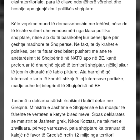
ekstraterritoriale, para të cilave ndonjëherë vërehet dhe
heshtje apo gjunjëzim i politikës shqiptare.
Këto veprime mund të demaskoheshin me lehtësi, nëse do
të kishte vullnet dhe vendosmëri nga klasa politike
shqiptare, nëse ajo do të bashkohej kur bëhej fjalë për
çështje madhore të Shqipërisë. Në fakt, të dy krahët e
politikës, për të fituar kredibilitet pushteti me anë të
anëtarësimit të Shqipërinë në NATO apo në BE, kanë
preferuar të dhurojnë pjesë të territorit shqiptar, njëlloj sikur
të jepnin dhuratë një tablo pikture. Ata harrojnë që
interesat e larta të kombit shkojnë tej interesave partiake,
madje edhe tej integrimit të Shqipërisë në BE.
Tashmë u deklarua sërish rishikimi i kufirit detar me
Greqinë. Ministria e Jashtme e Shqipërisë e ka mbajtur të
fshehtë të vërtetën e këtyre bisedimeve. Sipas deklaratës
së ministrit të Jashtëm grek, Nikos Kotzias, në takimet e
zhvilluara, përveç varrezave, pala shqiptare ka pranuar të
kalojë në favor të Greqisë rreth 12 milje nga territori