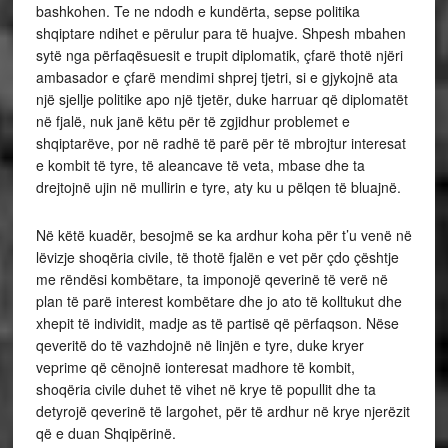
bashkohen. Te ne ndodh e kundërta, sepse politika
shqiptare ndihet e përulur para të huajve. Shpesh mbahen
sytë nga përfaqësuesit e trupit diplomatik, çfarë thotë njëri
ambasador e çfarë mendimi shprej tjetri, si e gjykojnë ata
një sjellje politike apo një tjetër, duke harruar që diplomatët
në fjalë, nuk janë këtu për të zgjidhur problemet e
shqiptarëve, por në radhë të parë për të mbrojtur interesat
e kombit të tyre, të aleancave të veta, mbase dhe ta
drejtojnë ujin në mullirin e tyre, aty ku u pëlqen të bluajnë.
Në këtë kuadër, besojmë se ka ardhur koha për t’u venë në
lëvizje shoqëria civile, të thotë fjalën e vet për çdo çështje
me rëndësi kombëtare, ta imponojë qeverinë të verë në
plan të parë interest kombëtare dhe jo ato të kolltukut dhe
xhepit të individit, madje as të partisë që përfaqson. Nëse
qeveritë do të vazhdojnë në linjën e tyre, duke kryer
veprime që cënojnë ionteresat madhore të kombit,
shoqëria civile duhet të vihet në krye të popullit dhe ta
detyrojë qeverinë të largohet, për të ardhur në krye njerëzit
që e duan Shqipërinë.