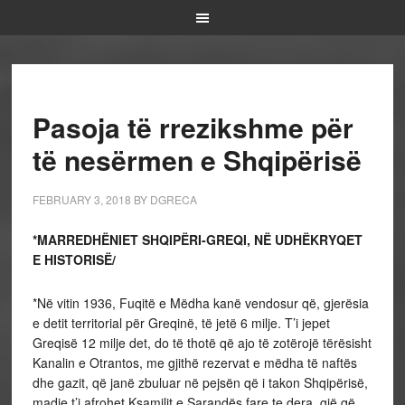
Pasoja të rrezikshme për
të nesërmen e Shqipërisë
FEBRUARY 3, 2018
BY
DGRECA
*MARREDHËNIET SHQIPËRI-GREQI, NË UDHËKRYQET
E HISTORISË/
*Në vitin 1936, Fuqitë e Mëdha kanë vendosur që, gjerësia
e detit territorial për Greqinë, të jetë 6 milje. T’i jepet
Greqisë 12 milje det, do të thotë që ajo të zotërojë tërësisht
Kanalin e Otrantos, me gjithë rezervat e mëdha të naftës
dhe gazit, që janë zbuluar në pejsën që i takon Shqipërisë,
madje t’i afrohet Ksamilit e Sarandës fare te dera, gjë që