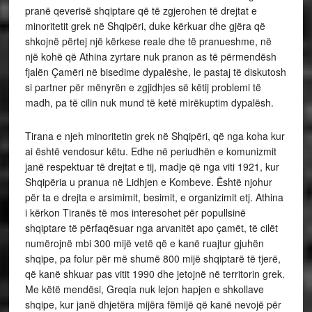
pranë qeverisë shqiptare që të zgjerohen të drejtat e
minoritetit grek në Shqipëri, duke kërkuar dhe gjëra që
shkojnë përtej një kërkese reale dhe të pranueshme, në
një kohë që Athina zyrtare nuk pranon as të përmendësh
fjalën Çamëri në bisedime dypalëshe, le pastaj të diskutosh
si partner për mënyrën e zgjidhjes së këtij problemi të
madh, pa të cilin nuk mund të ketë mirëkuptim dypalësh.
Tirana e njeh minoritetin grek në Shqipëri, që nga koha kur
ai është vendosur këtu. Edhe në periudhën e komunizmit
janë respektuar të drejtat e tij, madje që nga viti 1921, kur
Shqipëria u pranua në Lidhjen e Kombeve. Është njohur
për ta e drejta e arsimimit, besimit, e organizimit etj. Athina
i kërkon Tiranës të mos interesohet për popullsinë
shqiptare të përfaqësuar nga arvanitët apo çamët, të cilët
numërojnë mbi 300 mijë vetë që e kanë ruajtur gjuhën
shqipe, pa folur për më shumë 800 mijë shqiptarë të tjerë,
që kanë shkuar pas vitit 1990 dhe jetojnë në territorin grek.
Me këtë mendësi, Greqia nuk lejon hapjen e shkollave
shqipe, kur janë dhjetëra mijëra fëmijë që kanë nevojë për