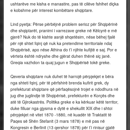
ushtarëve me kisha e manastire, pas të cilëve fshihet diçka
e kobshme për interest kombëtare shqiptare.
Lind pyetja: Përse përbëjnë problem serioz për Shqipërinë
dhe shqiptarët, pranimi i varrezave greke në Këlcyrë e më
gjerë? Nuk do të kishte asnjë shqetësim, nëse bëhej fjalë
për një shtet fqinj që nuk ka pretendime territoriale ndaj
Shqipërisë, apo nëse Athina do t’i njihte kufijtë e saj. Por e
vërteta është ndryshe dhe gjërat duhen thënë siç janë.
Greqia vazhdon ta quaj jugun e Shqipërisë tokë greke.
Qeveria shqiptare nuk duhet të harrojë përpjekjet e bëra
nga shteti fqinj, për të përfshirë brenda kufirit grek, dy
prefekturat shqiptare që përfaqësojnë trojet e ndodhura në
jug dhe juglindje të Shqipërisë, prefekturën e Korçës dhe
atë të Gjirokastrës. Politika greke e ka kërkuar këtë territor,
duke filluar nga gjysma e dytë e shekullit XIX dhe i shtoi
përpjekjet në vitet 1870 -1880, në kuadër të Traktatit të
Paqes së Shën Stefanit (3 mars 1878) e më pas në
Kongresin e Berlinit (13 qershor 1878) për t’i rinisur gjatë