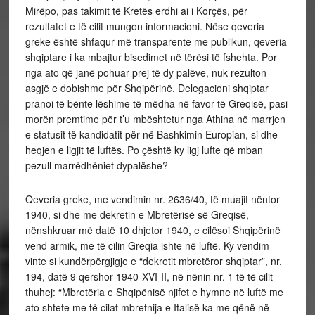
Mirëpo, pas takimit të Kretës erdhi ai i Korçës, për
rezultatet e të cilit mungon informacioni. Nëse qeveria
greke është shfaqur më transparente me publikun, qeveria
shqiptare i ka mbajtur bisedimet në tërësi të fshehta. Por
nga ato që janë pohuar prej të dy palëve, nuk rezulton
asgjë e dobishme për Shqipërinë. Delegacioni shqiptar
pranoi të bënte lëshime të mëdha në favor të Greqisë, pasi
morën premtime për t’u mbështetur nga Athina në marrjen
e statusit të kandidatit për në Bashkimin Europian, si dhe
heqjen e ligjit të luftës. Po çështë ky ligj lufte që mban
pezull marrëdhëniet dypalëshe?
Qeveria greke, me vendimin nr. 2636/40, të muajit nëntor
1940, si dhe me dekretin e Mbretërisë së Greqisë,
nënshkruar më datë 10 dhjetor 1940, e cilësoi Shqipërinë
vend armik, me të cilin Greqia ishte në luftë. Ky vendim
vinte si kundërpërgjigje e “dekretit mbretëror shqiptar”, nr.
194, datë 9 qershor 1940-XVI-II, në nënin nr. 1 të të cilit
thuhej: “Mbretëria e Shqipënisë njifet e hymne në luftë me
ato shtete me të cilat mbretnija e Italisë ka me qënë në