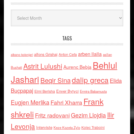
Arkiv
TAGS
arben llalla
alfons Grishaj
Anton Cefa
asllan
albano kolonjari
Behlul
Astrit Lulushi
Aurenc Bebja
Bushati
Jashari
dalip greca
Beqir Sina
Elida
Buçpapaj
Enver Bytyci
Elmi Berisha
Ermira Babamusta
Frank
Eugjen Merlika
Fahri Xharra
shkreli
Ilir
Gezim Llojdia
Fritz radovani
Levonja
Interviste
Kolec Traboini
Keze Kozeta Zylo