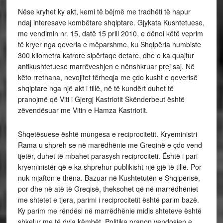
Nëse kryhet ky akt, kemi të bëjmë me tradhëti të hapur
ndaj interesave kombëtare shqiptare. Gjykata Kushtetuese,
me vendimin nr. 15, datë 15 prill 2010, e dënoi këtë veprim
të kryer nga qeveria e mëparshme, ku Shqipëria humbiste
300 kilometra katrore sipërfaqe detare, dhe e ka quajtur
antikushtetuese marrëveshjen e nënshkruar prej saj. Në
këto rrethana, nevojitet tërheqja me çdo kusht e qeverisë
shqiptare nga një akt i tillë, në të kundërt duhet të
pranojmë që Viti i Gjergj Kastriotit Skënderbeut është
zëvendësuar me Vitin e Hamza Kastriotit.
Shqetësuese është mungesa e reciprocitetit. Kryeministri
Rama u shpreh se në marëdhënie me Greqinë e çdo vend
tjetër, duhet të mbahet parasysh reciprociteti. Është i pari
kryeministër që e ka shprehur publikisht një gjë të tillë. Por
nuk mjafton e thëna. Bazuar në Kushtetutën e Shqipërisë,
por dhe në atë të Greqisë, theksohet që në marrëdhëniet
me shtetet e tjera, parimi i reciprocitetit është parim bazë.
Ky parim me rëndësi në marrëdhënie midis shteteve është
shkelur me të dyja këmbët.
Politika pranon vendosjen e