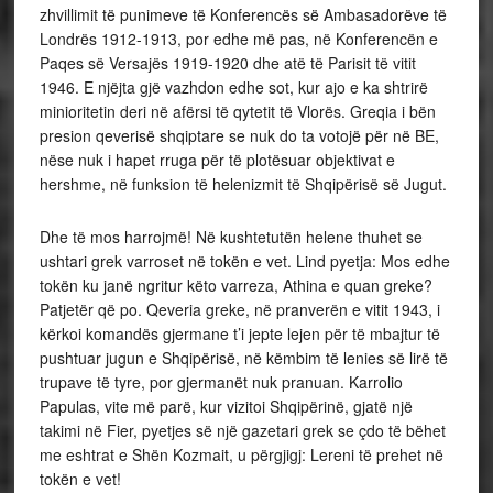
zhvillimit të punimeve të Konferencës së Ambasadorëve të
Londrës 1912-1913, por edhe më pas, në Konferencën e
Paqes së Versajës 1919-1920 dhe atë të Parisit të vitit
1946. E njëjta gjë vazhdon edhe sot, kur ajo e ka shtrirë
minioritetin deri në afërsi të qytetit të Vlorës. Greqia i bën
presion qeverisë shqiptare se nuk do ta votojë për në BE,
nëse nuk i hapet rruga për të plotësuar objektivat e
hershme, në funksion të helenizmit të Shqipërisë së Jugut.
Dhe të mos harrojmë! Në kushtetutën helene thuhet se
ushtari grek varroset në tokën e vet. Lind pyetja: Mos edhe
tokën ku janë ngritur këto varreza, Athina e quan greke?
Patjetër që po. Qeveria greke, në pranverën e vitit 1943, i
kërkoi komandës gjermane t’i jepte lejen për të mbajtur të
pushtuar jugun e Shqipërisë, në këmbim të lenies së lirë të
trupave të tyre, por gjermanët nuk pranuan. Karrolio
Papulas, vite më parë, kur vizitoi Shqipërinë, gjatë një
takimi në Fier, pyetjes së një gazetari grek se çdo të bëhet
me eshtrat e Shën Kozmait, u përgjigj: Lereni të prehet në
tokën e vet!