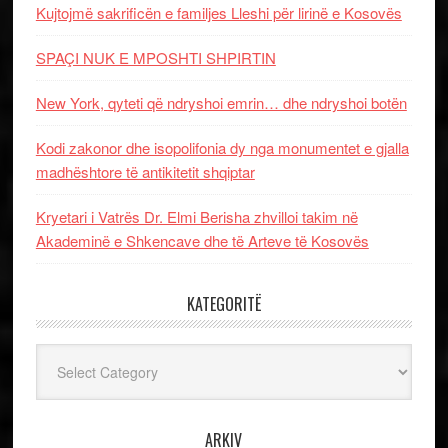
Kujtojmë sakrificën e familjes Lleshi për lirinë e Kosovës
SPAÇI NUK E MPOSHTI SHPIRTIN
New York, qyteti që ndryshoi emrin… dhe ndryshoi botën
Kodi zakonor dhe isopolifonia dy nga monumentet e gjalla
madhështore të antikitetit shqiptar
Kryetari i Vatrës Dr. Elmi Berisha zhvilloi takim në
Akademinë e Shkencave dhe të Arteve të Kosovës
KATEGORITË
Kategoritë
ARKIV