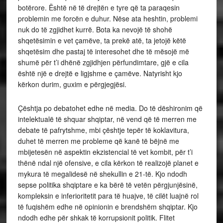
botërore. Është në të drejtën e tyre që ta paraqesin
problemin me forcën e duhur. Nëse ata heshtin, problemi
nuk do të zgjidhet kurrë. Bota ka nevojë të shohë
shqetësimin e vet çamëve, ta prekë atë, ta jetojë këtë
shqetësim dhe pastaj të interesohet dhe të mësojë më
shumë për t’i dhënë zgjidhjen përfundimtare, gjë e cila
është një e drejtë e ligjshme e çamëve. Natyrisht kjo
kërkon durim, guxim e përgjegjësi.
Çështja po debatohet edhe në media. Do të dëshironim që
intelektualë të shquar shqiptar, në vend që të merren me
debate të pafrytshme, mbi çështje tepër të koklavitura,
duhet të merren me probleme që kanë të bëjnë me
mbijetesën në aspektin ekzistencial të vet kombit, për t’i
thënë ndal një ofensive, e cila kërkon të realizojë planet e
mykura të megalidesë në shekullin e 21-të. Kjo ndodh
sepse politika shqiptare e ka bërë të vetën përgjunjësinë,
kompleksin e inferioritetit para të huajve, të cilët luajnë rol
të fuqishëm edhe në opinionin e brendshëm shqiptar. Kjo
ndodh edhe për shkak të korrupsionit politik. Flitet