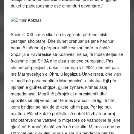
duket e pabesueshme ose çmenduri qeveritare./
Shekulli XXI u duk sikur do ta zgjidhte përfundimisht
çështjen shqiptare. Dhe duhet pranuar që janë hedhur
hapa të mëdhenj përpara. Më kryesori ndër ta është
Shpallja e Pavarësisë së Kosovës, në saj të mbështetjes së
fuqishme nga SHBA dhe disa shteteve europiane. Pas
shumë përpjekjesh, duke filluar nga viti 2001 dhe më pas
me Marrëveshjen e Ohrit, u legalizua Universiteti, dhe vitin
e fundit në parlamentin e Maqedonisë u miratua ligji për
njohjen e gjuhës shqipe, gjuhë zyrtare, krahas asaj
maqedonase. Megjithë përpjekjet e presidentit dhe
opozitës së atij vendi, për të mos pranuar një ligj të tillë,
kemi bindjen se nuk do të ketë kthim pas. Por kjo nuk
mjafton. Për shkak të politikës së dobët të zhvilluar prej
shqiptarëve dhe vatrave jo miqësore që vazhdojnë të jenë
gjallë në Europë, është venë në diskutim Mitrovica dhe po
shtrohet për diskutim ndarja e saj. Ka tendenca për t’iu