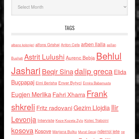
Arkiv
TAGS
arben llalla
alfons Grishaj
Anton Cefa
asllan
albano kolonjari
Behlul
Astrit Lulushi
Aurenc Bebja
Bushati
Jashari
dalip greca
Beqir Sina
Elida
Buçpapaj
Enver Bytyci
Elmi Berisha
Ermira Babamusta
Frank
Eugjen Merlika
Fahri Xharra
shkreli
Ilir
Gezim Llojdia
Fritz radovani
Levonja
Interviste
Kolec Traboini
Keze Kozeta Zylo
kosova
Kosove
nderroi jete
Marjana Bulku
ne
Murat Gecaj