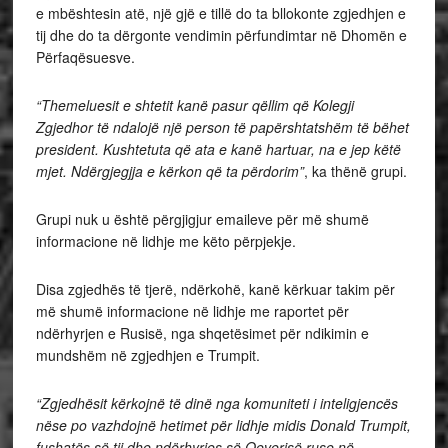
e mbështesin atë, një gjë e tillë do ta bllokonte zgjedhjen e
tij dhe do ta dërgonte vendimin përfundimtar në Dhomën e
Përfaqësuesve.
“Themeluesit e shtetit kanë pasur qëllim që Kolegji
Zgjedhor të ndalojë një person të papërshtatshëm të bëhet
president. Kushtetuta që ata e kanë hartuar, na e jep këtë
mjet. Ndërgjegjja e kërkon që ta përdorim”
, ka thënë grupi.
Grupi nuk u është përgjigjur emaileve për më shumë
informacione në lidhje me këto përpjekje.
Disa zgjedhës të tjerë, ndërkohë, kanë kërkuar takim për
më shumë informacione në lidhje me raportet për
ndërhyrjen e Rusisë, nga shqetësimet për ndikimin e
mundshëm në zgjedhjen e Trumpit.
“Zgjedhësit kërkojnë të dinë nga komuniteti i inteligjencës
nëse po vazhdojnë hetimet për lidhje midis Donald Trumpit,
fushatës së tij dhe ndërhyrjes së Qeverisë ruse në