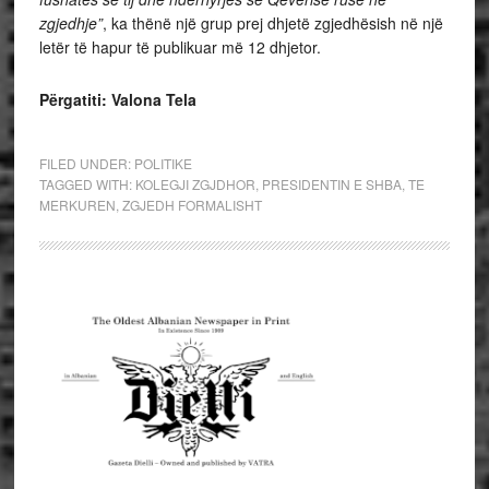
zgjedhje”
, ka thënë një grup prej dhjetë zgjedhësish në një
letër të hapur të publikuar më 12 dhjetor.
Përgatiti: Valona Tela
FILED UNDER:
POLITIKE
TAGGED WITH:
KOLEGJI ZGJDHOR
,
PRESIDENTIN E SHBA
,
TE
MERKUREN
,
ZGJEDH FORMALISHT