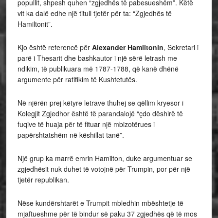
popullit, shpesh quhen “zgjedhës të pabesueshëm”. Këtë
vit ka dalë edhe një titull tjetër për ta: “Zgjedhës të
Hamiltonit”.
Kjo është referencë për
Alexander Hamiltonin
, Sekretari i
parë i Thesarit dhe bashkautor i një sërë letrash me
ndikim, të publikuara më 1787-1788, që kanë dhënë
argumente për ratifikim të Kushtetutës.
Në njërën prej këtyre letrave thuhej se qëllim kryesor i
Kolegjit Zgjedhor është të parandalojë “çdo dëshirë të
fuqive të huaja për të fituar një mbizotërues i
papërshtatshëm në këshillat tanë”.
Një grup ka marrë emrin Hamilton, duke argumentuar se
zgjedhësit nuk duhet të votojnë për Trumpin, por për një
tjetër republikan.
Nëse kundërshtarët e Trumpit mbledhin mbështetje të
mjaftueshme për të bindur së paku 37 zgjedhës që të mos