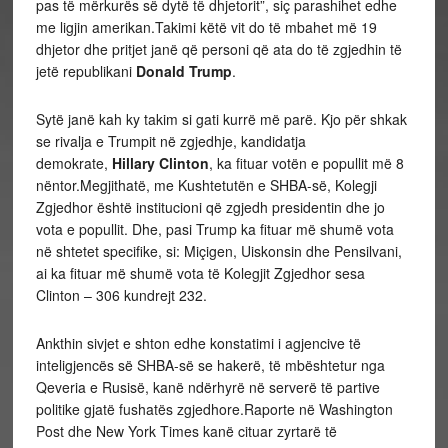
pas të mërkurës së dytë të dhjetorit”, siç parashihet edhe
me ligjin amerikan.Takimi këtë vit do të mbahet më 19
dhjetor dhe pritjet janë që personi që ata do të zgjedhin të
jetë republikani
Donald Trump
.
Sytë janë kah ky takim si gati kurrë më parë. Kjo për shkak
se rivalja e Trumpit në zgjedhje, kandidatja
demokrate,
Hillary Clinton
, ka fituar votën e popullit më 8
nëntor.Megjithatë, me Kushtetutën e SHBA-së, Kolegji
Zgjedhor është institucioni që zgjedh presidentin dhe jo
vota e popullit. Dhe, pasi Trump ka fituar më shumë vota
në shtetet specifike, si: Miçigen, Uiskonsin dhe Pensilvani,
ai ka fituar më shumë vota të Kolegjit Zgjedhor sesa
Clinton – 306 kundrejt 232.
Ankthin sivjet e shton edhe konstatimi i agjencive të
inteligjencës së SHBA-së se hakerë, të mbështetur nga
Qeveria e Rusisë, kanë ndërhyrë në serverë të partive
politike gjatë fushatës zgjedhore.Raporte në Washington
Post dhe New York Times kanë cituar zyrtarë të