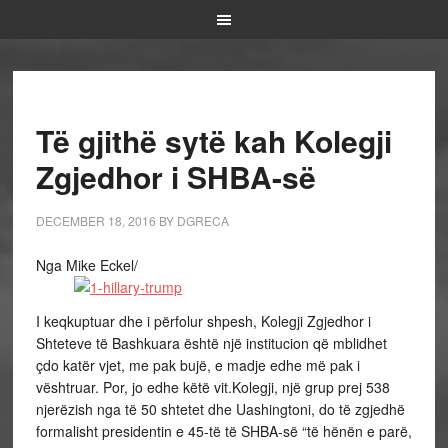
Të gjithë sytë kah Kolegji
Zgjedhor i SHBA-së
DECEMBER 18, 2016
BY
DGRECA
Nga Mike Eckel/
I keqkuptuar dhe i përfolur shpesh, Kolegji Zgjedhor i
Shteteve të Bashkuara është një institucion që mblidhet
çdo katër vjet, me pak bujë, e madje edhe më pak i
vështruar. Por, jo edhe këtë vit.Kolegji, një grup prej 538
njerëzish nga të 50 shtetet dhe Uashingtoni, do të zgjedhë
formalisht presidentin e 45-të të SHBA-së “të hënën e parë,