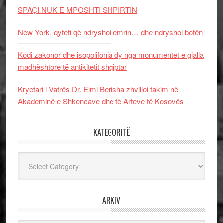
SPAÇI NUK E MPOSHTI SHPIRTIN
New York, qyteti që ndryshoi emrin… dhe ndryshoi botën
Kodi zakonor dhe isopolifonia dy nga monumentet e gjalla
madhështore të antikitetit shqiptar
Kryetari i Vatrës Dr. Elmi Berisha zhvilloi takim në
Akademinë e Shkencave dhe të Arteve të Kosovës
KATEGORITË
Kategoritë
ARKIV