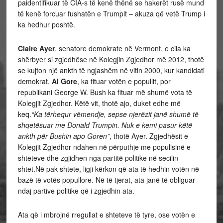
paidentifikuar të CIA-s të kenë thënë se hakerët rusë mund
të kenë forcuar fushatën e Trumpit – akuza që vetë Trump i
ka hedhur poshtë.
Claire Ayer
, senatore demokrate në Vermont, e cila ka
shërbyer si zgjedhëse në Kolegjin Zgjedhor më 2012, thotë
se kujton një ankth të ngjashëm në vitin 2000, kur kandidati
demokrat,
Al Gore
, ka fituar votën e popullit, por
republikani George W. Bush ka fituar më shumë vota të
Kolegjit Zgjedhor. Këtë vit, thotë ajo, duket edhe më
keq.
“Ka tërhequr vëmendje, sepse njerëzit janë shumë të
shqetësuar me Donald Trumpin. Nuk e kemi pasur këtë
ankth për Bushin apo Goren”
, thotë Ayer. Zgjedhësit e
Kolegjit Zgjedhor ndahen në përputhje me popullsinë e
shteteve dhe zgjidhen nga partitë politike në secilin
shtet.Në pak shtete, ligji kërkon që ata të hedhin votën në
bazë të votës popullore. Në të tjerat, ata janë të obliguar
ndaj partive politike që i zgjedhin ata.
Ata që i mbrojnë rregullat e shteteve të tyre, ose votën e