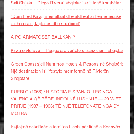
Sali Shijaku, “Diego Rivera” shqiptar i artit tonë kombëtar
“Dom Fred Kalaj, mes altarit dhe atdheut si hermeneutikë
e shpresës, kujtesës dhe shërbimit”
A PO ARMATOSET BALLKANI?
Kriza e vlerave – Tragjedia e vërtetë e tranzicionit shqiptar
Green Coast sjell Nammos Hotels & Resorts në Shqipëri:
Një destinacion i ri lifestyle merr formë në Rivierën
Shqiptare
PUEBLO (1966) / HISTORIA E SPANJOLLES NGA
VALENCIA QË PËRFUNDOI NË LUSHNJE — 29 VJET
PRITJE (1937 – 1966) TË NJË TELEFONATE NGA DY
MOTRAT
Kujtojmë sakrificën e familjes Lleshi për lirinë e Kosovës