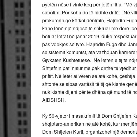
pyetën nëse i vinte keq për jetën, tha: “Më 
sabotim. Por koha do të hidhte dritë. Në vitin
prokurorin që kërkoi dënimin, Hajredin Fuga,
kanë lënë një ndjesë të shkruar me dorë, për
botuar letrat në janar 2019, duke respektuar
pas vdekjes së tyre. Hajredin Fuga dhe Jani
së sistemit komunist, ata vazhduan karrierën 
Gjykatën Kushtetuese. Në letrën e tij të nd
Shtjefnin pati nisur me pak drithë të vjedhu
priftit. Në letër ai vëren se atë kohë, çësht
shtonte se sipas vartësit të tij që kishte qe
nuk kishte dijeni për të dhëna që mund të nd
AIDSHSH.
Ky 50-vjetor i masakrimit të Dom Shtjefen Ku
shqiptaro-amerikan në atë kohë, kur menjëh
Dom Shtjefen Kurti, organizohet një demon