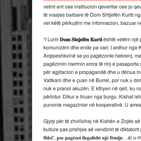
vetmi ent ose institucion qeveritar ose jo qe
të vrasjes barbare të Dom Shtjefën Kurtit ng
vet këtë përkujtim me informacion, bazuar 
“I Lumi
𝐃𝐨𝐦
𝐒𝐡𝐭𝐣𝐞𝐟𝐞
𝐧
𝐊𝐮𝐫𝐭𝐢
është vetëm një p
komunizëm dhe ende pa varr. I ardhur nga K
Arqipeshkvinë se po pagëzonte hebrenj, me 
pagëzimin merrnin emra të rinj e pasaporta 
për agjitacion e propagandë dhe u dënua me 
Vatikani dhe e çuan në Burrel, por nuk u dor
nuk e pranoi akuzën. E kthyen në qeli, ku na
përlotur. Dikur e liruan nga burgu. Kishat is
punonte magazinier në kooperativë. U arres
Gjyqi për të zhvillohej në Kishën e Zojës së 
kulture pas prishjes së vendimit të diktatorit për të n
𝐟𝐢𝐝𝐞𝐢”, 𝐩𝐬𝐞 𝐩𝐚𝐠𝐞̈𝐳𝐨𝐢 𝐢𝐥𝐞𝐠𝐚𝐥𝐢𝐬𝐡𝐭 𝐧𝐣