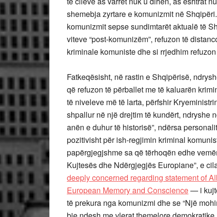
të cilëve as varret nuk u dihën, as eshtrat n
shemebja zyrtare e komunizmit në Shqipëri. 
komunizmit sepse sundimtarët aktualë të Shq
viteve “post-komunizëm”, refuzon të distanc
kriminale komuniste dhe si rrjedhim refuzon
Fatkeqësisht, në rastin e Shqipërisë, ndrys
që refuzon të përballet me të kaluarën krimin
të niveleve më të larta, përfshir Kryeministr
shpallur në një drejtim të kundërt, ndryshe
anën e duhur të historisë”, ndërsa personalite
pozitivisht për ish-regjimin kriminal komuni
papërgjegjshme sa që tërhoqën edhe vemëndj
Kujtesës dhe Ndërgjegjës Europiane”, e cil
deeply concerned regarding statement of Al
European Memory and Conscience
— i kujt
të prekura nga komunizmi dhe se “Një mohim i
bie ndesh me vlerat themelore demokratike, s