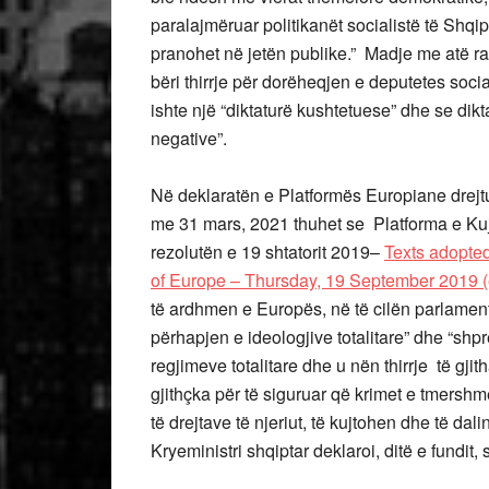
paralajmëruar politikanët socialistë të Shqipë
pranohet në jetën publike.” Madje me atë r
bëri thirrje për dorëheqjen e deputetes soci
ishte një “diktaturë kushtetuese” dhe se di
negative”.
Në deklaratën e Platformës Europiane drejt
me 31 mars, 2021 thuhet se Platforma e Ku
rezolutën e 19 shtatorit 2019–
Texts adopted
of Europe – Thursday, 19 September 2019 
të ardhmen e Europës, në të cilën parlament
përhapjen e ideologjive totalitare” dhe “shpr
regjimeve totalitare dhe u nën thirrje të gji
gjithçka për të siguruar që krimet e tmershme
të drejtave të njeriut, të kujtohen dhe të dal
Kryeministri shqiptar deklaroi, ditë e fundit,