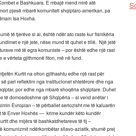
në Kombet e Bashkuara. E mbajë mend mirë atë
So
u mori pjesë mbarë komuniteti shqiptaro-amerikan, pa
e Imam Isa Hoxha.
ë të tjerëve si ai, është ndër ato raste kur fisnikëria
ndimet e një jete, nëse mund të quhet e tillë. Një jetë
taturave më të egra komuniste – por është edhe një rast
e e vërteta gjithmonë fiton, më në fund.
tjefën Kurtit na ofron gjithashtu edhe një rast për
ë së pari reflektim nga institucionet shtetërore dhe nga
t shqiptar, por edhe nga mbarë shoqëria shqiptare. Duhet
ese të domosdoshme që Shqipëria – si vend anëtar i
min Evropian – të përballet seriozisht me të kaluarën
it të Enver Hoxhës — krime kundër këto kundër
urtit dhe mijëra të bashkatdhetareve të tij –
 të komunizmit ndërkombëtar sllavo-aziatik, shumë prej