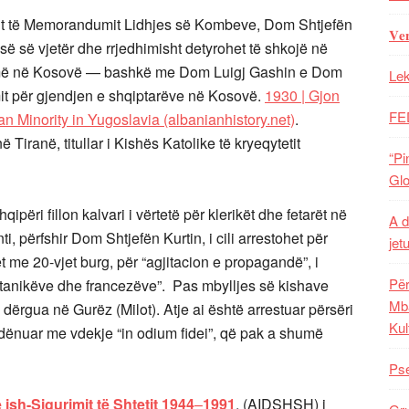
gimit të Memorandumit Lidhjes së Kombeve, Dom Shtjefën
𝐕𝐞
isë së vjetër dhe rrjedhimisht detyrohet të shkojë në
r më në Kosovë — bashkë me Dom Luigj Gashin e Dom
Lek
t për gjendjen e shqiptarëve në Kosovë.
1930 | Gjon
FE
an Minority in Yugoslavia (albanianhistory.net)
.
Tiranë, titullar i Kishës Katolike të kryeqytetit
“Pi
Glo
përi fillon kalvari i vërtetë për klerikët dhe fetarët në
A d
ti, përfshir Dom Shtjefën Kurtin, i cili arrestohet për
jet
me 20-vjet burg, për “agjitacion e propagandë”, i
Për
itanikëve dhe francezëve”. Pas mbylljes së kishave
Mba
dërgua në Gurëz (Milot). Atje ai është arrestuar përsëri
Kul
ënuar me vdekje “in odium fidei”, që pak a shumë
Pse
ish-Sigurimit të Shtetit 1944
–
1991
, (AIDSHSH) i