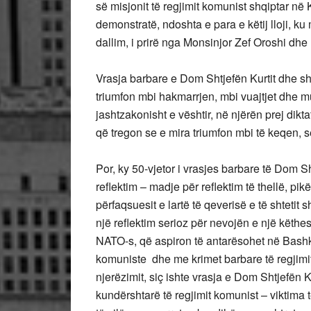
së misjonit të regjimit komunist shqiptar 
demonstratë, ndoshta e para e këtij lloji, k
dallim, i prirë nga Monsinjor Zef Oroshi dh
Vrasja barbare e Dom Shtjefën Kurtit dhe shum
triumfon mbi hakmarrjen, mbi vuajtjet dhe mu
jashtzakonisht e vështir, në njërën prej dik
që tregon se e mira triumfon mbi të keqen, s
Por, ky 50-vjetor i vrasjes barbare të Dom Sh
reflektim – madje për reflektim të thellë, pik
përfaqsuesit e lartë të qeverisë e të shteti
një reflektim serioz për nevojën e një këth
NATO-s, që aspiron të antarësohet në Bashki
komuniste dhe me krimet barbare të regjim
njerëzimit, siç ishte vrasja e Dom Shtjefën K
kundërshtarë të regjimit komunist – viktima