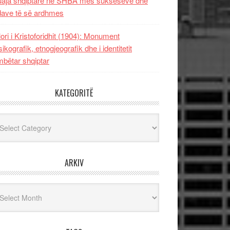
uaja shqiptare në SHBA mes sukseseve dhe
dave të së ardhmes
lori i Kristoforidhit (1904): Monument
sikografik, etnogjeografik dhe i identitetit
bëtar shqiptar
KATEGORITË
egoritë
ARKIV
iv