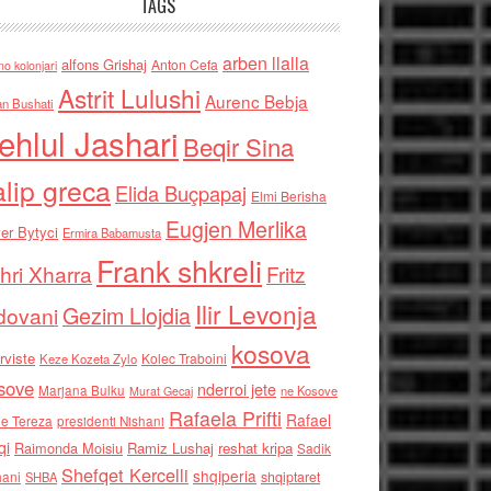
TAGS
arben llalla
alfons Grishaj
Anton Cefa
no kolonjari
Astrit Lulushi
Aurenc Bebja
an Bushati
ehlul Jashari
Beqir Sina
alip greca
Elida Buçpapaj
Elmi Berisha
Eugjen Merlika
er Bytyci
Ermira Babamusta
Frank shkreli
hri Xharra
Fritz
Ilir Levonja
Gezim Llojdia
dovani
kosova
rviste
Kolec Traboini
Keze Kozeta Zylo
sove
nderroi jete
Marjana Bulku
ne Kosove
Murat Gecaj
Rafaela Prifti
Rafael
e Tereza
presidenti Nishani
qi
Raimonda Moisiu
Ramiz Lushaj
reshat kripa
Sadik
Shefqet Kercelli
shqiperia
hani
shqiptaret
SHBA