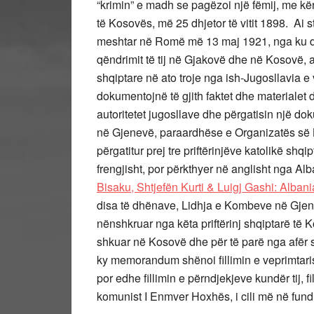
“krimin” e madh se pagëzoi një fëmij, me kër
të Kosovës, më 25 dhjetor të vitit 1898. Ai
meshtar në Romë më 13 maj 1921, nga ku dë
qëndrimit të tij në Gjakovë dhe në Kosovë, a
shqiptare në ato troje nga ish-Jugosllavia e v
dokumentojnë të gjith faktet dhe materiale
autoritetet jugosllave dhe përgatisin një do
në Gjenevë, paraardhëse e Organizatës së
përgatitur prej tre priftërinjëve katolikë shq
frengjisht, por përkthyer në anglisht nga Alb
Bisaku, Shtjefën Kurti & Luigj Gashi: Albani
disa të dhënave, Lidhja e Kombeve në Gjen
nënshkruar nga këta priftërinj shqiptarë të
shkuar në Kosovë dhe për të parë nga afër s
ky memorandum shënoi fillimin e veprimtaris
por edhe fillimin e përndjekjeve kundër tij, 
komunist I Enmver Hoxhës, i cili më në fund