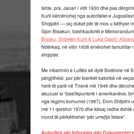
Ishte, pra, Janari i vitit 1930 dhe pas dër
Kurti kërcënohej nga autoritetet e Jugosllav
Shqipëri — siç duket për të mos u këthye
Gjon Bisakun, bashkautorët e Memorandumi
Bisaku, Shtjefën Kurti & Luigj Gashi: Albani
Ndërkaq, në vitin 1938 emërohet famullitar në 
shqiptar.
Me mbarimin e Luftës së dytë Botërore në Shqi
përgjithësi, por për klerikët katolikë në veçan
herë të parë në Tiranë më 1946 dhe dënohet 
akuzuar si “bashkpuntorë i amerikanëve, br
nga regjimi komunist (1967), Dom Shtjefni u 
më 11 qershor 1970 dhe kësaj radhe është d
mund të përkëthehet “për urrejtje fetare”.
Autoriteti për Informim mbi Dokumentet e 