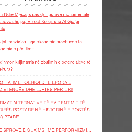
 Ndre Mjeda, sipas dy figurave monumentale
letrave shqipe, Ernest Koliqit dhe At Gjergj
hta
vjet tranzicion, nga ekonomia prodhuese te
nomia e përfitimit
dihmon krijimtaria në zbulimin e potencialeve të
ehura?
OF. AHMET QERIQI DHE EPOKA E
ZISTENCЁS DHE LUFTЁS PЁR LIRI!
RMAT ALTERNATIVE TË EVIDENTIMIT TË
RIFËS POSTARE NË HISTORINË E POSTËS
QIPTARE
Ë SPROVË E GUXIMSHME PERFORMIZMI…