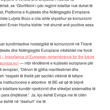
risë, se “Glorifikimi i çdo regjimi totalitar nuk duhet të
ast, Platforma e Kujtesës dhe Ndërgjegjës Evropiane
aliste Luljeta Bozo e cila ishte shprehur se komunizmi
ktatori Enver Hoxha kishte “më shumë anë pozitive sesa
uar sundimtarëve nostalgjikë të komunizmit në Tiranë
jtesës dhe Ndërgjegjës Europiane mbështet me forcë
 – Importance of European remembrance for the future
(europa.eu)
— mbi rëndësinë e kujtesës europiane për
i evropian, “Dënon të gjitha manifestimet dhe
eh “respekt të thellë për secilën viktimë të këtyre
tha institucioneve e aktorëve të BE-së që të bejnë
 totalitare kundër njerëzimit dhe shkeljet sistematike të
in para drejtësisë.” Ja, kjo është Evropa me të cilën
 se është në “dashuri” me të.