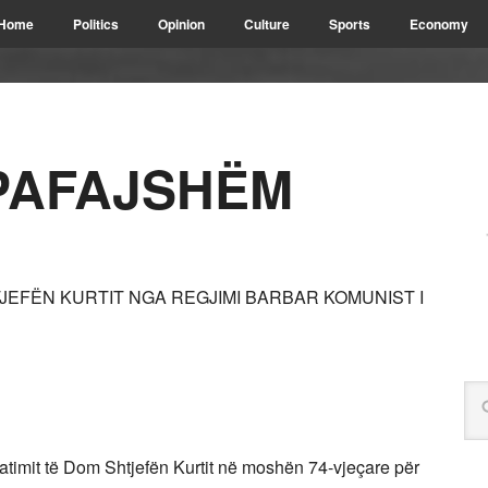
Home
Politics
Opinion
Culture
Sports
Economy
 PAFAJSHËM
TJEFËN KURTIT NGA REGJIMI BARBAR KOMUNIST I
katimit të Dom Shtjefën Kurtit në moshën 74-vjeçare për