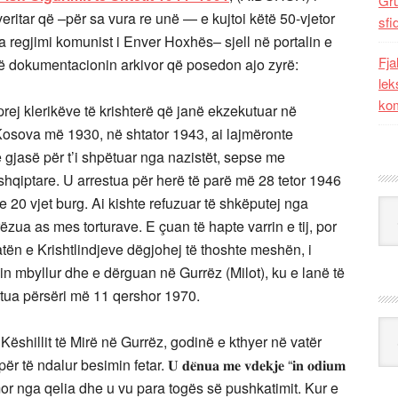
Gr
veritar që –për sa vura re unë — e kujtoi këtë 50-vjetor
sfi
a regjimi komunist i Enver Hoxhës– sjell në portalin e
Fja
në dokumentacionin arkivor që posedon ajo zyrë:
lek
kom
rej klerikëve të krishterë që janë ekzekutuar në
osova më 1930, në shtator 1943, ai lajmëronte
gjasë për t’i shpëtuar nga nazistët, sepse me
shqiptare. U arrestua për herë të parë më 28 tetor 1946
20 vjet burg. Ai kishte refuzuar të shkëputej nga
Kat
ëzua as mes torturave. E çuan të hapte varrin e tij, por
tën e Krishtlindjeve dëgjohej të thoshte meshën, i
hin mbyllur dhe e dërguan në Gurrëz (Milot), ku e lanë të
tua përsëri më 11 qershor 1970.
Ark
Këshillit të Mirë në Gurrëz, godinë e kthyer në vatër
dalur besimin fetar. 𝐔 𝐝𝐞̈𝐧𝐮𝐚 𝐦𝐞 𝐯𝐝𝐞𝐤𝐣𝐞 “𝐢𝐧 𝐨𝐝𝐢𝐮𝐦
̈ 𝐟𝐞̈𝐦𝐢𝐣𝐞…ai u mor nga qelia dhe u vu para togës së pushkatimit. Kur e