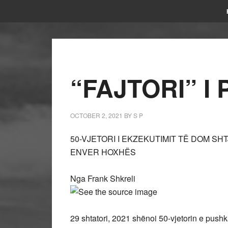
“FAJTORI” I
OCTOBER 2, 2021
BY
S P
50-VJETORI I EKZEKUTIMIT TË DOM SH
ENVER HOXHËS
Nga Frank Shkreli
29 shtatori, 2021 shënoi 50-vjetorin e push