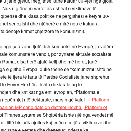
uk u janë gjetur, megjithse kanë kaluar 30-vjet nga gjoja
Nuk u gjënden varret as eshtrat e viktimave të
ipërisë dhe klasa politike në përgjithësi e këtyre 30-
ohet seriozisht dhe njëherë e mirë nga e kaluara
 të dënojë krimet çnjerzore të komunizmit.
he nga çdo vend tjetër ish-komunist në Evropë, jo vetëm
ale komuniste të vendit, por zyrtarët aktualë socialistë
in Rama, disa herë gjatë këtij dhe më heret, janë
 nga e gjithë Evropa, duke thenë se “komunizmi ishte në
te të tjera të larta të Partisë Socialiste janë shprehur
st të Enver Hoxhës. Ishin deklarata aq të
en dhe kritikat nga enti evropian, “Platforma e
a nepërmjet një deklarate, marsin që kaloi —
Platform
banian MP candidate on dictator Hoxha | Platform of
oi Tiranës zyrtare se Shqipëria ishte një nga vendet më
 tillë historik njollos kujtesën e mijëra viktimave dhe
iç janë e vërteta dhe drejtësia”, ndërsa ka