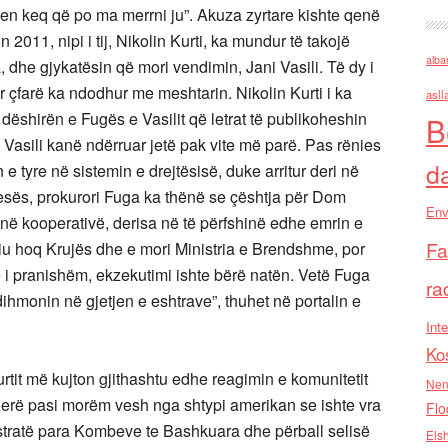
vjen keq që po ma merrni ju”. Akuza zyrtare kishte qenë
 2011, nipi i tij, Nikolin Kurti, ka mundur të takojë
alba
 dhe gjykatësin që mori vendimin, Jani Vasili. Të dy i
 çfarë ka ndodhur me meshtarin. Nikolin Kurti i ka
asll
 dëshirën e Fugës e Vasilit që letrat të publikoheshin
B
 Vasili kanë ndërruar jetë pak vite më parë. Pas rënies
d
e tyre në sistemin e drejtësisë, duke arritur deri në
jesës, prokurori Fuga ka thënë se çështja për Dom
Env
r në kooperativë, derisa në të përfshinë edhe emrin e
Fa
ja iu hoq Krujës dhe e mori Ministria e Brendshme, por
në i pranishëm, ekzekutimi ishte bërë natën. Vetë Fuga
ra
ihmonin në gjetjen e eshtrave”, thuhet në portalin e
Inte
Ko
rtit më kujton gjithashtu edhe reagimin e komunitetit
Nen
erë pasi morëm vesh nga shtypi amerikan se ishte vra
Flo
stratë para Kombeve te Bashkuara dhe përball selisë
Els