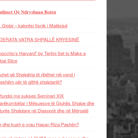
𝐝𝐢𝐦𝐞𝐭 𝐐𝐞̈ 𝐍𝐝𝐫𝐲𝐬𝐡𝐮𝐚𝐧 𝐁𝐨𝐭𝐞̈𝐧
 Gjolaj – kalorësi fisnik i Malësisë
DERATA VATRA SHPALLË KRYESINË
nocchio’s Harvard” by Tertini Set to Make a
bal Slice
uhet që Shqipëria të ribëhet një vend i
ueshëm për të gjithë shqiptarët?
fundoi me sukses Seminari XIX
rëkombëtar i Mësuesve të Gjuhës Shqipe dhe
turës Shqiptare në Diasporë dhe në Mërgatë
 dhe kush e vrau Hasan Riza Pashën?