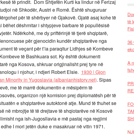
kesë të prindit. Dom Shtjefën Kurti ka lindur në Ferizaj
 studjoi në Shkodër, Austri e Romë. Është shuguruar
Dom
rgohet për të shërbyer në Gjakovë. Gjatë asaj kohe të
të 
i bëhet dëshmitar i shtypjeve barbare të popullësisë
Fis
jetër. Ndërkohë, me dy priftërinjë të tjerë shqiptarë,
t denoncuese për gjenocidin kundër shqiptarëve nga
36 
kument të veçant për t’ia paraqitur Lidhjes së Kombeve
eko
 Kombeve të Bashkuara sot. Ky është dokumenti
A n
iptarë nga Kosova, shkruar origjinalisht prej tyre në
fsh
anologu i njohur, i ndjeri Robert Elsie.
1930 | Gjon
an Minority in Yugoslavia (albanianhistory.net)
. Sipas
PR
evë, me të marrë dokumentin e mësipërm të
RE
 Kosovës, organizon një komision prej diplomatësh për të
ituatën e shqiptarëve autoktonë atje. Mund të thuhet se
FO
ë në mbrojtje të të drejtave të shqiotarëve në Kosovë
TA
fillimisht nga ish-Jugosllavia e më pastaj nga regjimi
SH
 edhe I mori jetën duke e masakruar në vitin 1971.
NJ