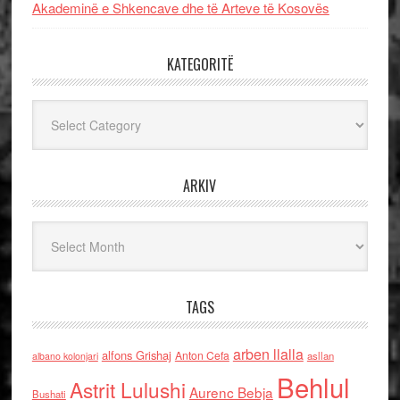
Akademinë e Shkencave dhe të Arteve të Kosovës
KATEGORITË
Kategoritë
ARKIV
Arkiv
TAGS
arben llalla
alfons Grishaj
Anton Cefa
asllan
albano kolonjari
Behlul
Astrit Lulushi
Aurenc Bebja
Bushati