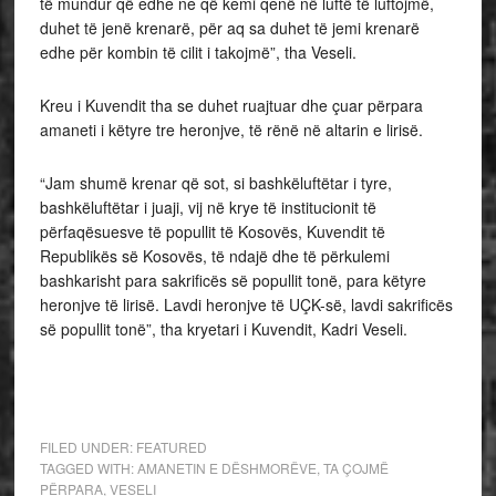
të mundur që edhe ne që kemi qenë në luftë të luftojmë,
duhet të jenë krenarë, për aq sa duhet të jemi krenarë
edhe për kombin të cilit i takojmë”, tha Veseli.
Kreu i Kuvendit tha se duhet ruajtuar dhe çuar përpara
amaneti i këtyre tre heronjve, të rënë në altarin e lirisë.
“Jam shumë krenar që sot, si bashkëluftëtar i tyre,
bashkëluftëtar i juaji, vij në krye të institucionit të
përfaqësuesve të popullit të Kosovës, Kuvendit të
Republikës së Kosovës, të ndajë dhe të përkulemi
bashkarisht para sakrificës së popullit tonë, para këtyre
heronjve të lirisë. Lavdi heronjve të UÇK-së, lavdi sakrificës
së popullit tonë”, tha kryetari i Kuvendit, Kadri Veseli.
FILED UNDER:
FEATURED
TAGGED WITH:
AMANETIN E DËSHMORËVE
,
TA ÇOJMË
PËRPARA
,
VESELI