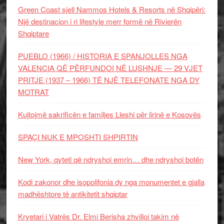
Green Coast sjell Nammos Hotels & Resorts në Shqipëri:
Një destinacion i ri lifestyle merr formë në Rivierën
Shqiptare
PUEBLO (1966) / HISTORIA E SPANJOLLES NGA
VALENCIA QË PËRFUNDOI NË LUSHNJE — 29 VJET
PRITJE (1937 – 1966) TË NJË TELEFONATE NGA DY
MOTRAT
Kujtojmë sakrificën e familjes Lleshi për lirinë e Kosovës
SPAÇI NUK E MPOSHTI SHPIRTIN
New York, qyteti që ndryshoi emrin… dhe ndryshoi botën
Kodi zakonor dhe isopolifonia dy nga monumentet e gjalla
madhështore të antikitetit shqiptar
Kryetari i Vatrës Dr. Elmi Berisha zhvilloi takim në