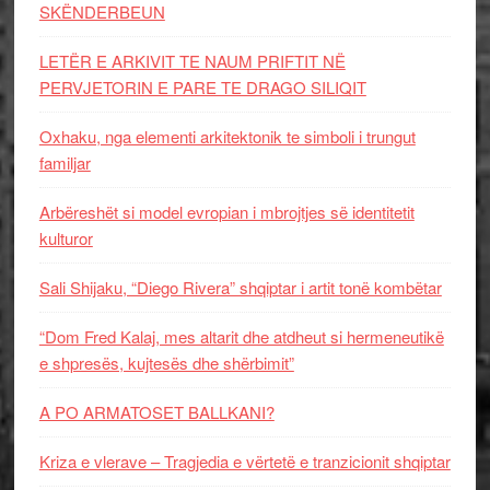
SKËNDERBEUN
LETËR E ARKIVIT TE NAUM PRIFTIT NË
PERVJETORIN E PARE TE DRAGO SILIQIT
Oxhaku, nga elementi arkitektonik te simboli i trungut
familjar
Arbëreshët si model evropian i mbrojtjes së identitetit
kulturor
Sali Shijaku, “Diego Rivera” shqiptar i artit tonë kombëtar
“Dom Fred Kalaj, mes altarit dhe atdheut si hermeneutikë
e shpresës, kujtesës dhe shërbimit”
A PO ARMATOSET BALLKANI?
Kriza e vlerave – Tragjedia e vërtetë e tranzicionit shqiptar