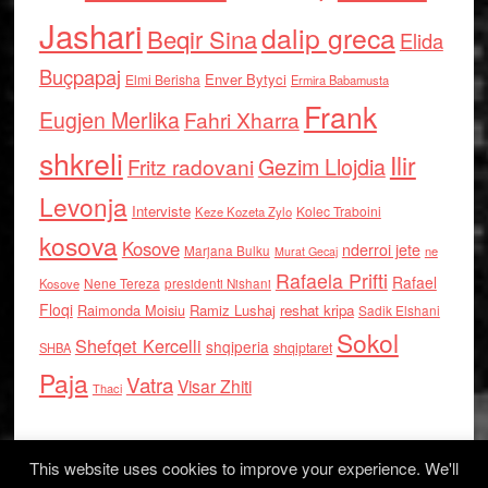
Jashari
dalip greca
Beqir Sina
Elida
Buçpapaj
Enver Bytyci
Elmi Berisha
Ermira Babamusta
Frank
Eugjen Merlika
Fahri Xharra
shkreli
Ilir
Gezim Llojdia
Fritz radovani
Levonja
Interviste
Kolec Traboini
Keze Kozeta Zylo
kosova
Kosove
nderroi jete
Marjana Bulku
ne
Murat Gecaj
Rafaela Prifti
Rafael
Nene Tereza
Kosove
presidenti Nishani
Floqi
Raimonda Moisiu
Ramiz Lushaj
reshat kripa
Sadik Elshani
Sokol
Shefqet Kercelli
shqiperia
shqiptaret
SHBA
Paja
Vatra
Visar Zhiti
Thaci
This website uses cookies to improve your experience. We'll