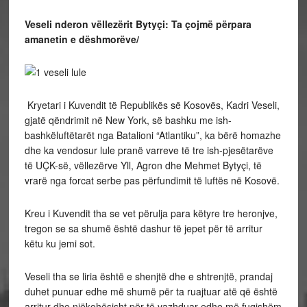
Veseli nderon vëllezërit Bytyçi: Ta çojmë përpara
amanetin e dëshmorëve/
Kryetari i Kuvendit të Republikës së Kosovës, Kadri Veseli,
gjatë qëndrimit në New York, së bashku me ish-
bashkëluftëtarët nga Batalioni “Atlantiku”, ka bërë homazhe
dhe ka vendosur lule pranë varreve të tre ish-pjesëtarëve
të UÇK-së, vëllezërve Yll, Agron dhe Mehmet Bytyçi, të
vrarë nga forcat serbe pas përfundimit të luftës në Kosovë.
Kreu i Kuvendit tha se vet përulja para këtyre tre heronjve,
tregon se sa shumë është dashur të jepet për të arritur
këtu ku jemi sot.
Veseli tha se liria është e shenjtë dhe e shtrenjtë, prandaj
duhet punuar edhe më shumë për ta ruajtuar atë që është
arritur dhe njëkohësisht për të vazhduar edhe më fuqishëm