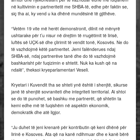
në kultivimin e partneritetit me SHBA-të, edhe për faktin se,
siç tha ai, ky vend u ka dhënë mundësinë të gjithëve.
“Vetëm 19 vite më herët demonstronit, dilnit në mënyrë
ushtarake për t’u nisur në drejtim të rrugëtimit të lirisë,
luftës së UÇK-së dhe çlirimit të vendit tonë, Kosovës. Ne do
të vazhdojmë këtë partneritet. Jemi falënderues ndaj
SHBA-së, ndaj partnerëve tanë dhe do të vazhdojmë
bashkarisht për fuqizimin e shtetit. Nuk ka kush që na
ndalë”, theksoi kryeparlamentari Veseli.
Kryetari i Kuvendit tha se shteti ynë është i shenjtë, sikurse
janë të shenjtë sovraniteti dhe integriteti territorial. Ai shtoi
se do të punohet, së bashku me partnerët, që shtetin ta
kemi edhe më të fuqishëm në aspektin ekonomik,
demokratik dhe atë ligjor.
“Ju duhet të jeni krenarë për kontributin që keni dhënë për
lirinë e Kosoves. Ata që na kanë ndihmuar dhe e kanë bërë