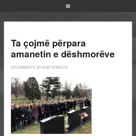
Ta çojmë përpara
amanetin e dëshmorëve
DECEMBER 9, 2018
BY
DGRECA