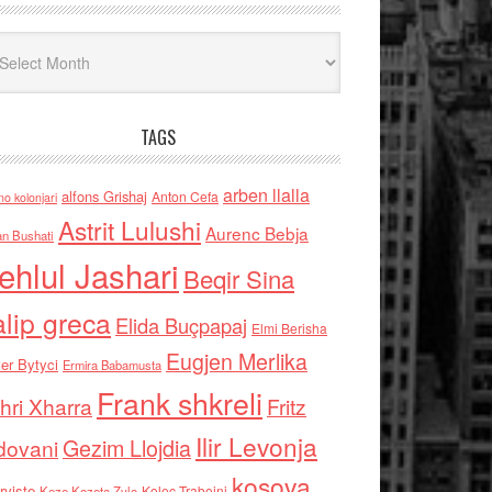
iv
TAGS
arben llalla
alfons Grishaj
Anton Cefa
no kolonjari
Astrit Lulushi
Aurenc Bebja
an Bushati
ehlul Jashari
Beqir Sina
alip greca
Elida Buçpapaj
Elmi Berisha
Eugjen Merlika
er Bytyci
Ermira Babamusta
Frank shkreli
hri Xharra
Fritz
Ilir Levonja
Gezim Llojdia
dovani
kosova
rviste
Kolec Traboini
Keze Kozeta Zylo