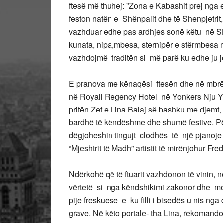
ftesë më thuhej: ”Zona e Kabashit prej nga e
feston natën e Shënpalit dhe të Shenpjetrit,
vazhduar edhe pas ardhjes sonë këtu në SHB
kunata, nipa,mbesa, sternipër e stërmbesa 
vazhdojmë traditën si më parë ku edhe ju j
E pranova me kënaqësi ftesën dhe në mbrëmj
në Royall Regency Hotel në Yonkers Nju Yo
pritën Zef e Lina Balaj së bashku me djemt, 
bardhë të këndëshme dhe shumë festive. P
dëgjoheshin tingujt clodhës të një pjanoje
“Mjeshtrit të Madh” artistit të mirënjohur Fre
Ndërkohë që të ftuarit vazhdonon të vinin, n
vërtetë si nga këndshikimi zakonor dhe mod
pije freskuese e ku filli i bisedës u nis ng
grave. Në këto portale- tha Lina, rekoman