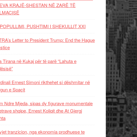
EVA KRAJË-SHESTAN NË ZARË TË
LMACISË
POPULLIMI, PUSHTIMI I SHEKULLIT XXI
RA’s Letter to President Trump: End the Hague
ustice
 Tirana në Kukaj për të parë “Lahuta e
ësisë”
dinali Ernest Simoni rikthehet si dëshmitar në
gun e Spaçit
 Ndre Mjeda, sipas dy figurave monumentale
letrave shqipe, Ernest Koliqit dhe At Gjergj
hta
vjet tranzicion, nga ekonomia prodhuese te