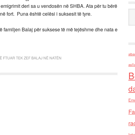
 emigrimit deri sa u vendosën në SHBA. Ata për tu bërë
Ark
 fort. Puna është celësi i suksesit të tyre.
më familjen Balaj për suksese të më tejëshme dhe nata e
alba
Ë FTUAR TEK ZEF BALAJ NË NATËN
asll
B
d
Env
Fa
ra
Inte