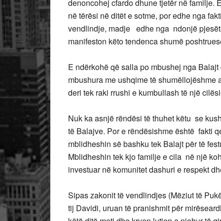
denoncohej cfardo dhune tjetër në familje.
në tërësi në ditët e sotme, por edhe nga fak
vendlindje, madje edhe nga ndonjë pjesëta
manifeston këto tendenca shumë poshtruese
E ndërkohë që salla po mbushej nga Balajt d
mbushura me ushqime të shumëllojëshme aperi
deri tek raki rrushi e kumbullash të një cilë
Nuk ka asnjë rëndësi të thuhet këtu se kush i
të Balajve. Por e rëndësishme është fakti q
mblidheshin së bashku tek Balajt për të fes
Mblidheshin tek kjo familje e cila në një k
investuar në komunitet dashuri e respekt dhe
Sipas zakonit të vendlindjes (Mëziut të Pukës
tij Davidi, uruan të pranishmit për mirëseard
këtë ditë moti dhe kryen lutjen e njohur të qir