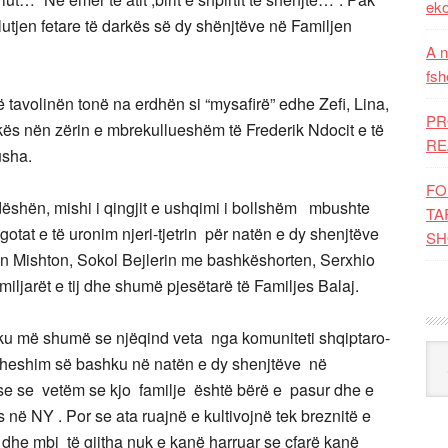
eko
lutjen fetare të darkës së dy shënjtëve në Familjen
A n
fsh
ë tavolinën tonë na erdhën si “mysafirë” edhe Zefi, Lina,
PR
kës nën zërin e mbrekullueshëm të Frederik Ndocit e të
RE
usha.
FO
ëshën, mishi i qingjit e ushqimi i bollshëm mbushte
TA
gotat e të uronim njeri-tjetrin për natën e dy shenjtëve
SH
n Mishton, Sokol Bejlerin me bashkëshorten, Serxhio
ljarët e tij dhe shumë pjesëtarë të Familjes Balaj.
ë, ku më shumë se njëqind veta nga komuniteti shqiptaro-
Kat
dheshim së bashku në natën e dy shenjtëve në
ose se vetëm se kjo familje është bërë e pasur dhe e
në NY . Por se ata ruajnë e kultivojnë tek breznitë e
 dhe mbi të gjitha nuk e kanë harruar se cfarë kanë