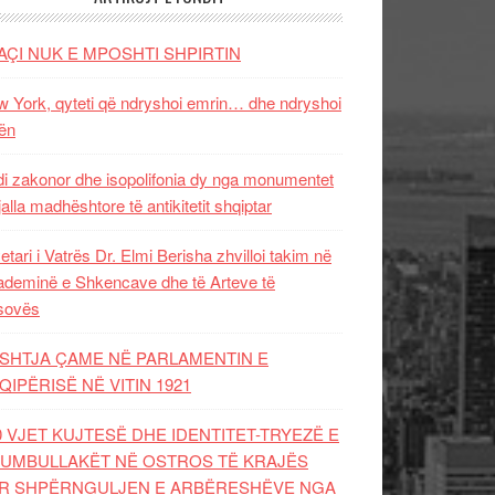
AÇI NUK E MPOSHTI SHPIRTIN
 York, qyteti që ndryshoi emrin… dhe ndryshoi
ën
i zakonor dhe isopolifonia dy nga monumentet
jalla madhështore të antikitetit shqiptar
etari i Vatrës Dr. Elmi Berisha zhvilloi takim në
deminë e Shkencave dhe të Arteve të
sovës
SHTJA ÇAME NË PARLAMENTIN E
QIPËRISË NË VITIN 1921
0 VJET KUJTESË DHE IDENTITET-TRYEZË E
UMBULLAKËT NË OSTROS TË KRAJËS
R SHPËRNGULJEN E ARBËRESHËVE NGA