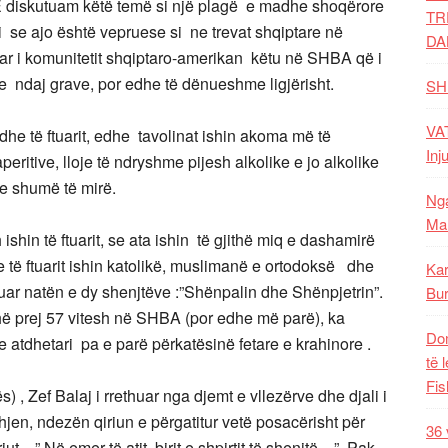
 E diskutuam këtë temë si një plagë e madhe shoqërore
TR
ti se ajo është vepruese si ne trevat shqiptare në
DA
r i komunitetit shqiptaro-amerikan këtu në SHBA që i
 ndaj grave, por edhe të dënueshme ligjërisht.
SH
VAT
he të ftuarit, edhe tavolinat ishin akoma më të
Inj
tive, lloje të ndryshme pijesh alkolike e jo alkolike
sie shumë të mirë.
Nga
Mal
shin të ftuarit, se ata ishin të gjithë miq e dashamirë
e të ftuarit ishin katolikë, muslimanë e ortodoksë dhe
Kar
tuar natën e dy shenjtëve :”Shënpalin dhe Shënpjetrin”.
Bur
ohë prej 57 vitesh në SHBA (por edhe më parë), ka
Dom
 atdhetari pa e parë përkatësinë fetare e krahinore .
të 
Fis
) , Zef Balaj i rrethuar nga djemt e vllezërve dhe djali i
hjen, ndezën qiriun e përgatitur vetë posacërisht për
36 
iut…” Në emer të atit ,birit e shpirtit të shenjtë…”. Pak