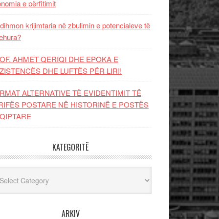
nomia e përfitimit
dihmon krijimtaria në zbulimin e potencialeve të
ehura?
OF. AHMET QERIQI DHE EPOKA E
ZISTENCЁS DHE LUFTЁS PЁR LIRI!
RMAT ALTERNATIVE TË EVIDENTIMIT TË
RIFËS POSTARE NË HISTORINË E POSTËS
QIPTARE
KATEGORITË
egoritë
ARKIV