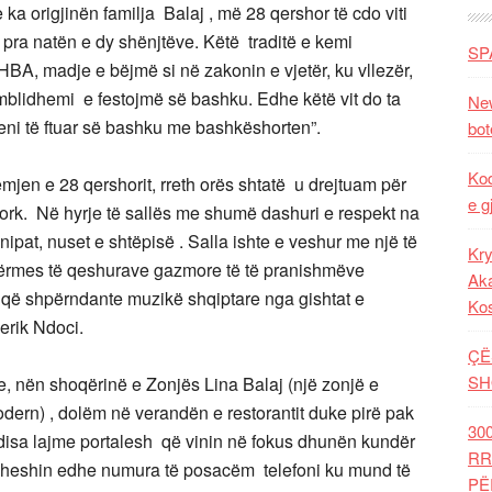
 ka origjinën familja Balaj , më 28 qershor të cdo viti
 pra natën e dy shënjtëve. Këtë traditë e kemi
SP
A, madje e bëjmë si në zakonin e vjetër, ku vllezër,
mblidhemi e festojmë së bashku. Edhe këtë vit do ta
New
eni të ftuar së bashku me bashkëshorten”.
bot
Kod
en e 28 qershorit, rreth orës shtatë u drejtuam për
e g
rk. Në hyrje të sallës me shumë dashuri e respekt na
nipat, nuset e shtëpisë . Salla ishte e veshur me një të
Kry
ërmes të qeshurave gazmore të të pranishmëve
Aka
 që shpërndante muzikë shqiptare nga gishtat e
Ko
derik Ndoci.
ÇË
SH
e, nën shoqërinë e Zonjës Lina Balaj (një zonjë e
ern) , dolëm në verandën e restorantit duke pirë pak
30
a disa lajme portalesh që vinin në fokus dhunën kundër
RR
doheshin edhe numura të posacëm telefoni ku mund të
PË