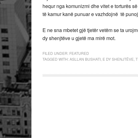
hequr nga komunizmi dhe vitet e torturës së
të kamur kanë punuar e vazhdojnë të punojnë
E ne sna mbetet gjë tjetër vetëm se ta uroj
dy shenjtëve u gjetë ma mirë mot.
FILED UNDER:
FEATURED
TAGGED WITH:
ASLLAN BUSHATI
,
E DY SHENJTËVE
,
T