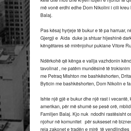
më vonë erdhi edhe Dom Nikolini i cili kreu 
Balaj.
Pas kësaj hyrjeje të bukur e të pa harruar, n
Gjergji e Aida duke ja shtuar hijeshinë dar
këngëtares së mirënjohur pukiane Vitore R
Ndërkohë që kënga e vallja vazhdonin kënd
tavolinat , ne patëm mundësinë të trokisnim 
me Petraq Mishton me bashkëshorten, Drita
Byticin me bashkëshorten, Dom Nikolin e fami
Ishte një gjë e bukur dhe një rast i vecant
amerikan, për më shumë se pesë orë, mbli
Familjen Balaj. Kjo nuk ndodhi rastësisht 
njohur në komunitet për sukseset në biznes 
reja zakonet e tradën e mirë të vendlindjes