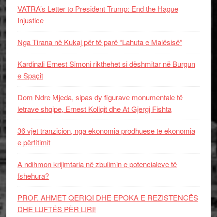
VATRA’s Letter to President Trump: End the Hague
Injustice
Nga Tirana në Kukaj për të parë “Lahuta e Malësisë”
Kardinali Ernest Simoni rikthehet si dëshmitar në Burgun
e Spaçit
Dom Ndre Mjeda, sipas dy figurave monumentale të
letrave shqipe, Ernest Koliqit dhe At Gjergj Fishta
36 vjet tranzicion, nga ekonomia prodhuese te ekonomia
e përfitimit
A ndihmon krijimtaria në zbulimin e potencialeve të
fshehura?
PROF. AHMET QERIQI DHE EPOKA E REZISTENCЁS
DHE LUFTЁS PЁR LIRI!