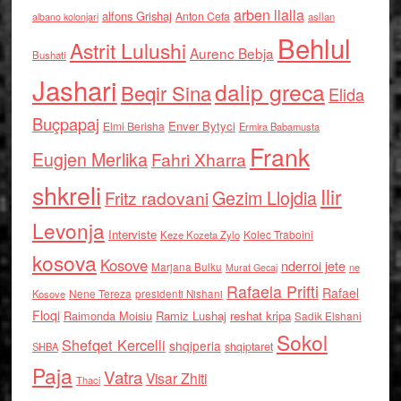
arben llalla
alfons Grishaj
Anton Cefa
asllan
albano kolonjari
Behlul
Astrit Lulushi
Aurenc Bebja
Bushati
Jashari
dalip greca
Beqir Sina
Elida
Buçpapaj
Enver Bytyci
Elmi Berisha
Ermira Babamusta
Frank
Eugjen Merlika
Fahri Xharra
shkreli
Ilir
Gezim Llojdia
Fritz radovani
Levonja
Interviste
Kolec Traboini
Keze Kozeta Zylo
kosova
Kosove
nderroi jete
Marjana Bulku
ne
Murat Gecaj
Rafaela Prifti
Rafael
Nene Tereza
Kosove
presidenti Nishani
Floqi
Raimonda Moisiu
Ramiz Lushaj
reshat kripa
Sadik Elshani
Sokol
Shefqet Kercelli
shqiperia
shqiptaret
SHBA
Paja
Vatra
Visar Zhiti
Thaci