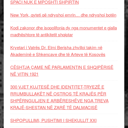
SPAÇI NUK E MPOSHTI SHPIRTIN
New York, qyteti që ndryshoi emrin… dhe ndryshoi botën
Kodi zakonor dhe isopolifonia dy nga monumentet e gjalla
madhështore të antikitetit shqiptar
Kryetari i Vatrës Dr. Elmi Berisha zhvilloi takim në
Akademinë e Shkencave dhe të Arteve të Kosovës
ÇËSHTJA ÇAME NË PARLAMENTIN E SHQIPËRISË
NË VITIN 1921
300 VJET KUJTESË DHE IDENTITET-TRYEZË E
RRUMBULLAKËT NË OSTROS TË KRAJËS PËR
SHPËRNGULJEN E ARBËRESHËVE NGA TREVA
KRAJË-SHESTAN NË ZARË TË DALMACISË
SHPOPULLIMI, PUSHTIMI I SHEKULLIT XXI