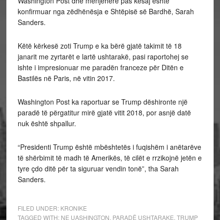
Washington Post dhe menjëherë pas kësaj është
konfirmuar nga zëdhënësja e Shtëpisë së Bardhë, Sarah
Sanders.
Këtë kërkesë zoti Trump e ka bërë gjatë takimit të 18
janarit me zyrtarët e lartë ushtarakë, pasi raportohej se
ishte i impresionuar me paradën franceze për Ditën e
Bastilës në Paris, në vitin 2017.
Washington Post ka raportuar se Trump dëshironte një
paradë të përgatitur mirë gjatë vitit 2018, por asnjë datë
nuk është shpallur.
“Presidenti Trump është mbështetës i fuqishëm i anëtarëve
të shërbimit të madh të Amerikës, të cilët e rrzikojnë jetën e
tyre çdo ditë për ta siguruar vendin tonë”, tha Sarah
Sanders.
FILED UNDER:
KRONIKE
TAGGED WITH:
NE UASHINGTON
,
PARADË USHTARAKE
,
TRUMP