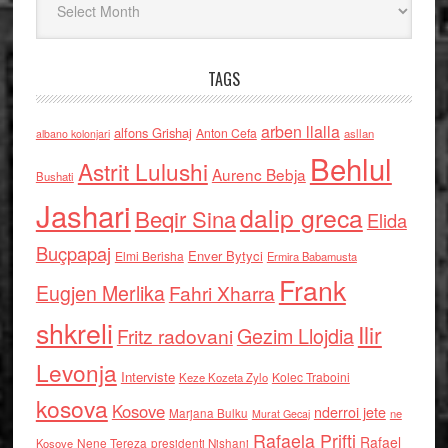
TAGS
arben llalla
alfons Grishaj
Anton Cefa
asllan
albano kolonjari
Behlul
Astrit Lulushi
Aurenc Bebja
Bushati
Jashari
dalip greca
Beqir Sina
Elida
Buçpapaj
Enver Bytyci
Elmi Berisha
Ermira Babamusta
Frank
Eugjen Merlika
Fahri Xharra
shkreli
Ilir
Gezim Llojdia
Fritz radovani
Levonja
Interviste
Kolec Traboini
Keze Kozeta Zylo
kosova
Kosove
nderroi jete
Marjana Bulku
ne
Murat Gecaj
Rafaela Prifti
Rafael
Nene Tereza
Kosove
presidenti Nishani