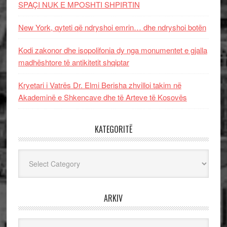
SPAÇI NUK E MPOSHTI SHPIRTIN
New York, qyteti që ndryshoi emrin… dhe ndryshoi botën
Kodi zakonor dhe isopolifonia dy nga monumentet e gjalla
madhështore të antikitetit shqiptar
Kryetari i Vatrës Dr. Elmi Berisha zhvilloi takim në
Akademinë e Shkencave dhe të Arteve të Kosovës
KATEGORITË
Kategoritë
ARKIV
Arkiv