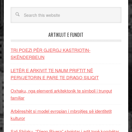
ARTIKUJT E FUNDIT
TRI POEZI PËR GJERGJ KASTRIOTIN-
SKËNDERBEUN
LETËR E ARKIVIT TE NAUM PRIFTIT NË
PERVJETORIN E PARE TE DRAGO SILIQIT
Oxhaku, nga elementi arkitektonik te simboli i trungut
familjar
Arbëreshët si model evropian i mbrojtjes së identitetit
kulturor
Sali Shijaku, “Diego Rivera” shqiptar i artit tonë kombëtar