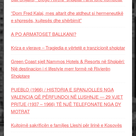
“Dom Fred Kalaj, mes altarit dhe atdheut si hermeneutikë
e shpresës, kujtesës dhe shërbimit”
A PO ARMATOSET BALLKANI?
Kriza e vlerave – Tragjedia e vërtetë e tranzicionit shqiptar
Green Coast sjell Nammos Hotels & Resorts në Shqipëri:
Një destinacion i ri lifestyle merr formë në Rivierën
Shqiptare
PUEBLO (1966) / HISTORIA E SPANJOLLES NGA
VALENCIA QË PËRFUNDOI NË LUSHNJE — 29 VJET
PRITJE (1937 – 1966) TË NJË TELEFONATE NGA DY
MOTRAT
Kujtojmë sakrificën e familjes Lleshi për lirinë e Kosovës