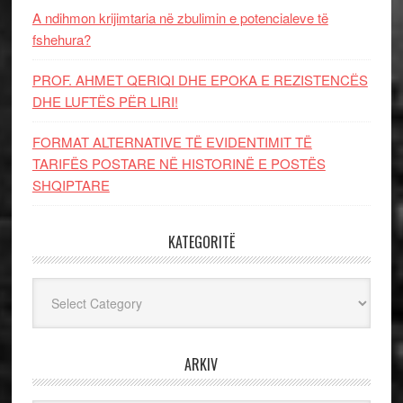
A ndihmon krijimtaria në zbulimin e potencialeve të
fshehura?
PROF. AHMET QERIQI DHE EPOKA E REZISTENCЁS
DHE LUFTЁS PЁR LIRI!
FORMAT ALTERNATIVE TË EVIDENTIMIT TË
TARIFËS POSTARE NË HISTORINË E POSTËS
SHQIPTARE
KATEGORITË
Kategoritë
ARKIV