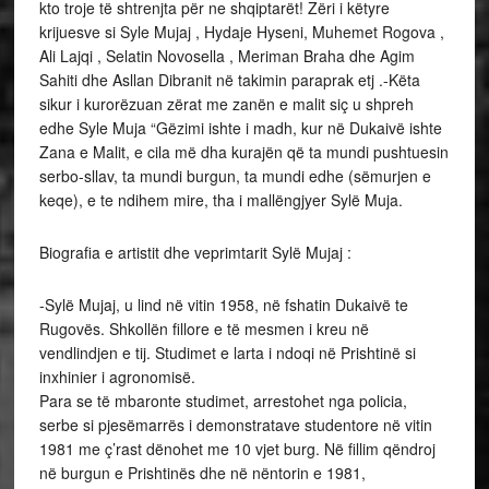
kto troje të shtrenjta për ne shqiptarët! Zëri i këtyre
krijuesve si Syle Mujaj , Hydaje Hyseni, Muhemet Rogova ,
Ali Lajqi , Selatin Novosella , Meriman Braha dhe Agim
Sahiti dhe Asllan Dibranit në takimin paraprak etj .-Këta
sikur i kurorëzuan zërat me zanën e malit siç u shpreh
edhe Syle Muja “Gëzimi ishte i madh, kur në Dukaivë ishte
Zana e Malit, e cila më dha kurajën që ta mundi pushtuesin
serbo-sllav, ta mundi burgun, ta mundi edhe (sëmurjen e
keqe), e te ndihem mire, tha i mallëngjyer Sylë Muja.
Biografia e artistit dhe veprimtarit Sylë Mujaj :
-Sylë Mujaj, u lind në vitin 1958, në fshatin Dukaivë te
Rugovës. Shkollën fillore e të mesmen i kreu në
vendlindjen e tij. Studimet e larta i ndoqi në Prishtinë si
inxhinier i agronomisë.
Para se të mbaronte studimet, arrestohet nga policia,
serbe si pjesëmarrës i demonstratave studentore në vitin
1981 me ç’rast dënohet me 10 vjet burg. Në fillim qëndroj
në burgun e Prishtinës dhe në nëntorin e 1981,