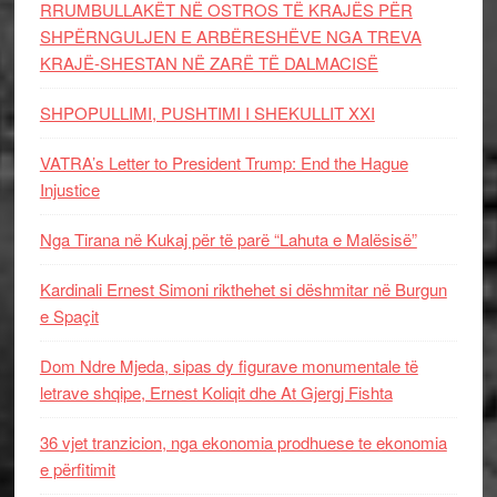
RRUMBULLAKËT NË OSTROS TË KRAJËS PËR
SHPËRNGULJEN E ARBËRESHËVE NGA TREVA
KRAJË-SHESTAN NË ZARË TË DALMACISË
SHPOPULLIMI, PUSHTIMI I SHEKULLIT XXI
VATRA’s Letter to President Trump: End the Hague
Injustice
Nga Tirana në Kukaj për të parë “Lahuta e Malësisë”
Kardinali Ernest Simoni rikthehet si dëshmitar në Burgun
e Spaçit
Dom Ndre Mjeda, sipas dy figurave monumentale të
letrave shqipe, Ernest Koliqit dhe At Gjergj Fishta
36 vjet tranzicion, nga ekonomia prodhuese te ekonomia
e përfitimit