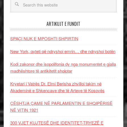
ARTIKUJT E FUNDIT
SPAÇI NUK E MPOSHTI SHPIRTIN
New York, qyteti që ndryshoi emrin… dhe ndryshoi botën
Kodi zakonor dhe isopolifonia dy nga monumentet e gjalla
madhështore të antikitetit shqiptar
Kryetari i Vatrës Dr. Elmi Berisha zhvilloi takim në
Akademinë e Shkencave dhe të Arteve të Kosovës
ÇËSHTJA ÇAME NË PARLAMENTIN E SHQIPËRISË
NË VITIN 1921
300 VJET KUJTESË DHE IDENTITET-TRYEZË E