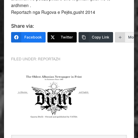
ardhmen .
Reportazh nga Rugova e Pejës,gusht 2014
Share via:
Facebook
Twitter
Copy Link
More
FILED UNDER:
REPORTAZH