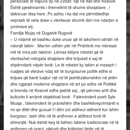
personale të hapura dy në Zvicër, një në Itali dhe Kosovë.
Është pjesëmarrës i themelimit të shume shoqatave , i
dekoruar disa here .Po ashtu i ka dal me përmbledhje
veprash të veta duke u vlerësuar shumë deri me ndarjen e
çmimeve etj.
Familja Mujaj në Dugaivë Rugovë
– U ndamë së bashku duke uruar që të takohemi sërish në
ndonjë takim . Marrim udhën për në Prishtinë me mbresat
më të mira për takimin .Lëmes këtyre mbetet që të
vlerësohet mërgata shqiptare dhe krijuesit e saj të
shpërndarë nëpër botë. Le të mbetet ky takim si mesazh i
ruajtjes së vlerave ndaj ish të burgosurve politik edhe si
krijues që kanë luajtur një rol të jashtëzakonshëm në jetën
dhe ngjarjet moderne shqiptare në art po edhe në Politikë
si brenda në Kosovë edhe jashtë saj , që përmes artit dhe
kulturës ti arrijmë objektivat tonë . Faleminderit poeti Syle
Muaja , faleminderit të pranishëm dhe bashkëveprimtarët e
mi qe ditët dhe guxuat t’i dilni zot atdheut atëherë kur ishim
burgosur ,tash dhe në të ardhmen e atdheut tonë të
shtrenjtë. Nuk është keq të bëhen takime tradicionale në të
ardhmen në poezi, pikturë dhe krijimtari tjetër në të