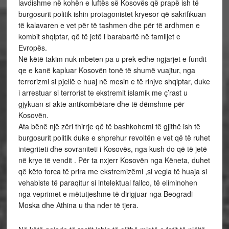
lavdishme në kohën e luftës së Kosovës që prapë ish të
burgosurit politik ishin protagonistet kryesor që sakrifikuan
të kalavaren e vet për të tashmen dhe për të ardhmen e
kombit shqiptar, që të jetë i barabartë në familjet e
Evropës.
Në këtë takim nuk mbeten pa u prek edhe ngjarjet e fundit
qe e kanë kapluar Kosovën tonë të shumë vuajtur, nga
terrorizmi si pjellë e huaj në mesin e të rinjve shqiptar, duke
i arrestuar si terrorist te ekstremit islamik me ç’rast u
gjykuan si akte antikombëtare dhe të dëmshme për
Kosovën.
Ata bënë një zëri thirrje që të bashkohemi të gjithë ish të
burgosurit politik duke e shprehur revoltën e vet që të ruhet
integriteti dhe sovraniteti i Kosovës, nga kush do që të jetë
në krye të vendit . Për ta nxjerr Kosovën nga Këneta, duhet
që këto forca të prira me ekstremizëmi ,si vegla të huaja si
vehabiste të paraqitur si intelektual fallco, të eliminohen
nga veprimet e mëtutjeshme të dirigjuar nga Beogradi
Moska dhe Athina u tha nder të tjera.