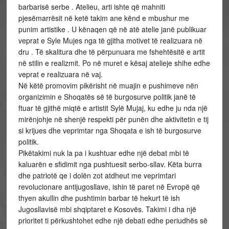
barbarisë serbe . Atelieu, arti ishte që mahniti
pjesëmarrësit në ketë takim ane kënd e mbushur me
punim artistike . U kënaqen që në atë atelie janë publikuar
veprat e Syle Mujes nga të gjitha motivet të realizuara në
dru . Të skalitura dhe të përpunuara me fshehtësitë e artit
në stilin e realizmit. Po në muret e kësaj atelieje shihe edhe
veprat e realizuara në vaj.
Në këtë promovim pikërisht në muajin e pushimeve nën
organizimin e Shoqatës së të burgosurve politik janë të
ftuar të gjithë miqtë e artistit Sylë Mujaj, ku edhe ju nda një
mirënjohje në shenjë respekti për punën dhe aktivitetin e tij
si krijues dhe veprimtar nga Shoqata e ish të burgosurve
politik.
Pikëtakimi nuk la pa i kushtuar edhe një debat mbi të
kaluarën e sfidimit nga pushtuesit serbo-sllav. Këta burra
dhe patriotë qe i dolën zot atdheut me veprimtari
revolucionare antijugosllave, ishin të paret në Evropë që
thyen akullin dhe pushtimin barbar të hekurt të ish
Jugosllavisë mbi shqiptaret e Kosovës. Takimi i dha një
prioritet ti përkushtohet edhe një debati edhe periudhës së