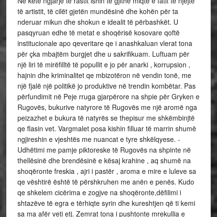
Në këtë ngjarje të rastit ishin të gjithë miqtë e fatit të njëjtë
të artistit, të cilët gjetën mundësinë dhe kohën për ta
nderuar mikun dhe shokun e idealit të përbashkët. U
pasqyruan edhe të metat e shoqërisë kosovare qoftë
institucionale apo qeveritare qe i anashkaluan vlerat tona
për çka mbajtëm burgjet dhe u sakrifikuam. Luftuam për
një liri të mirëfilltë të popullit e jo për anarki , korrupsion ,
hajnin dhe kriminalitet qe mbizotëron në vendin tonë, me
një fjalë një politikë jo produktive në trendin kombëtar. Pas
përfundimit në Peje rruga gjarpërore na shpie për Gryken e
Rugovës, bukurive natyrore të Rugovës me një aromë nga
peizazhet e bukura të natyrës se thepisur me shkëmbinjtë
qe flasin vet. Vargmalet posa kishin filluar të marrin shumë
ngjireshin e vjeshtës me nuancat e tyre shkëlqyese. -
Udhëtimi me pamje piktoreske të Rugovës na shpinte në
thellësinë dhe brendësinë e kësaj krahine , aq shumë na
shoqëronte freskia , ajri i pastër , aroma e mire e luleve sa
qe vështirë është të përshkruhen me anën e penës. Kudo
qe shkelem cicërima e zogjve na shoqëronte,dëfilimi i
shtazëve të egra e tërhiqte syrin dhe kureshtjen që ti kemi
sa ma afër veti etj. Zemrat tona i pushtonte mrekullia e