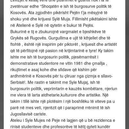
zvetënuar edhe “Shoqatën e ish të burgosurve politik të
Kosovës. Ata zgjodhën pikërisht Pejën t’ja mësyjnë të
shoku ynë dhe krijuesi Sylë Muja. Fillimisht pikëtakimi ishte
në Atelienë e Sylë në qytetin e bukur të Pejës.
Bukurinë e tij e zbukurojnë vargmalet e bjeshkëve të
Grykës së Rugovës. Gurgullima e ujit të kthjellet dhe të
ftohtë , është një inspirim për piktorët , krijuesit dhe artistët
që të përfitojnë një pasion në krijimtarinë e tyre! Ky takim
ishte me ish të burgosurin politik, pjesëmarrësit i
demonstratave studentore ne vitin 1981 dhe çmallja ,
rikujtimet e asaj kohe dhe sfidave që kishim për
ardhmërinë e Kosovës për tu çliruar nga çizmja e sllavo-
Serbisë!. Me rastin e takimit me Syle Mujaj, ish të
burgosurin politik, veprimtarin e kauzës kombëtare, njeriun
me vlera të larta atdhetarie,kulturore dhe artistike. Një
takim i tillë ishte një plotësim i një boshllëku të viteve pa u
parë në mes veti, njerëzit që i paraprimë rrënimit të ish
Jugosllavisë cariste.
Ateleu i Syle Mujes në Peje në lagjen që u bë rezidenca e
rinisë studenteve dhe profesorëve të këtij qyteti kundër