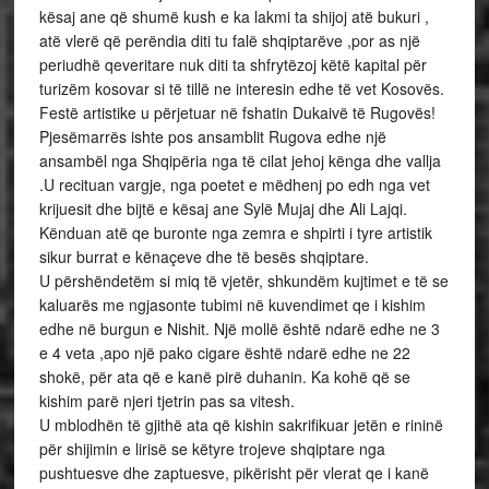
kësaj ane që shumë kush e ka lakmi ta shijoj atë bukuri ,
atë vlerë që perëndia diti tu falë shqiptarëve ,por as një
periudhë qeveritare nuk diti ta shfrytëzoj këtë kapital për
turizëm kosovar si të tillë ne interesin edhe të vet Kosovës.
Festë artistike u përjetuar në fshatin Dukaivë të Rugovës!
Pjesëmarrës ishte pos ansamblit Rugova edhe një
ansambël nga Shqipëria nga të cilat jehoj kënga dhe vallja
.U recituan vargje, nga poetet e mëdhenj po edh nga vet
krijuesit dhe bijtë e kësaj ane Sylë Mujaj dhe Ali Lajqi.
Kënduan atë qe buronte nga zemra e shpirti i tyre artistik
sikur burrat e kënaçeve dhe të besës shqiptare.
U përshëndetëm si miq të vjetër, shkundëm kujtimet e të se
kaluarës me ngjasonte tubimi në kuvendimet qe i kishim
edhe në burgun e Nishit. Një mollë është ndarë edhe ne 3
e 4 veta ,apo një pako cigare është ndarë edhe ne 22
shokë, për ata që e kanë pirë duhanin. Ka kohë që se
kishim parë njeri tjetrin pas sa vitesh.
U mblodhën të gjithë ata që kishin sakrifikuar jetën e rininë
për shijimin e lirisë se këtyre trojeve shqiptare nga
pushtuesve dhe zaptuesve, pikërisht për vlerat qe i kanë