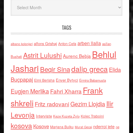
Arkiv
TAGS
arben llalla
alfons Grishaj
Anton Cefa
asllan
albano kolonjari
Behlul
Astrit Lulushi
Aurenc Bebja
Bushati
Jashari
dalip greca
Beqir Sina
Elida
Buçpapaj
Enver Bytyci
Elmi Berisha
Ermira Babamusta
Frank
Eugjen Merlika
Fahri Xharra
shkreli
Ilir
Gezim Llojdia
Fritz radovani
Levonja
Interviste
Kolec Traboini
Keze Kozeta Zylo
kosova
Kosove
nderroi jete
Marjana Bulku
ne
Murat Gecaj