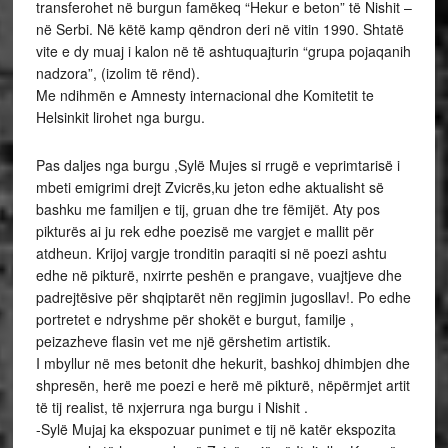
transferohet në burgun famëkeq “Hekur e beton” të Nishit –
në Serbi. Në këtë kamp qëndron deri në vitin 1990. Shtatë
vite e dy muaj i kalon në të ashtuquajturin “grupa pojaqanih
nadzora”, (izolim të rënd).
Me ndihmën e Amnesty internacional dhe Komitetit te
Helsinkit lirohet nga burgu.
Pas daljes nga burgu ,Sylë Mujes si rrugë e veprimtarisë i
mbeti emigrimi drejt Zvicrës,ku jeton edhe aktualisht së
bashku me familjen e tij, gruan dhe tre fëmijët. Aty pos
pikturës ai ju rek edhe poezisë me vargjet e mallit për
atdheun. Krijoj vargje tronditin paraqiti si në poezi ashtu
edhe në pikturë, nxirrte peshën e prangave, vuajtjeve dhe
padrejtësive për shqiptarët nën regjimin jugosllav!. Po edhe
portretet e ndryshme për shokët e burgut, familje ,
peizazheve flasin vet me një gërshetim artistik.
I mbyllur në mes betonit dhe hekurit, bashkoj dhimbjen dhe
shpresën, herë me poezi e herë më pikturë, nëpërmjet artit
të tij realist, të nxjerrura nga burgu i Nishit .
-Sylë Mujaj ka ekspozuar punimet e tij në katër ekspozita