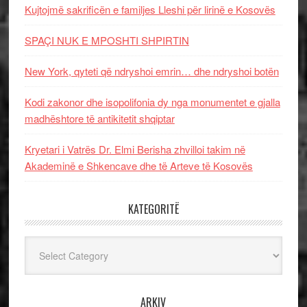
Kujtojmë sakrificën e familjes Lleshi për lirinë e Kosovës
SPAÇI NUK E MPOSHTI SHPIRTIN
New York, qyteti që ndryshoi emrin… dhe ndryshoi botën
Kodi zakonor dhe isopolifonia dy nga monumentet e gjalla
madhështore të antikitetit shqiptar
Kryetari i Vatrës Dr. Elmi Berisha zhvilloi takim në
Akademinë e Shkencave dhe të Arteve të Kosovës
KATEGORITË
Kategoritë
ARKIV