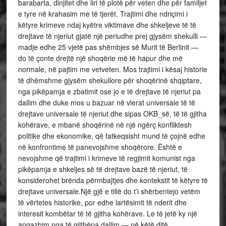
barabarta, dinjitet dhe liri të plotë për veten dhe për familjet
e tyre në krahasim me të tjerët. Trajtimi dhe ndriçimi i
këtyre krimeve ndaj kyëtre viktimave dhe shkeljeve të të
drejtave të njeriut gjatë një periudhe prej gjysëm shekulli —
madje edhe 25 vjetë pas shëmbjes së Murit të Berlinit —
do të çonte drejtë një shoqërie më të hapur dhe më
normale, në pajtim me vetveten. Mos trajtimi i kësaj historie
të dhëmshme gjysëm shekullore për shoqërinë shqiptare,
nga pikëpamja e zbatimit ose jo e të drejtave të njeriut pa
dallim dhe duke mos u bazuar në vlerat universale të të
drejtave universale të njeriut dhe sipas OKB_së, të të gjitha
kohërave, e mbanë shoqërinë në një ngërç konfliktesh
politike dhe ekonomike, që fatkeqsisht mund të çojnë edhe
në konfrontime të panevojshme shoqërore. Është e
nevojshme që trajtimi i krimeve të regjimit komunist nga
pikëpamja e shkeljes së të drejtave bazë të njeriut, të
konsiderohet brënda përmbajtjes dhe kontekstit të këtyre të
drejtave universale.Një gjë e tillë do t’i shërbentejo vetëm
të vërtetes historike, por edhe lartësimit të nderit dhe
interesit kombëtar të të gjitha kohërave. Le të jetë ky një
angazhim nga të gjithëpa dallim — në këtë ditë