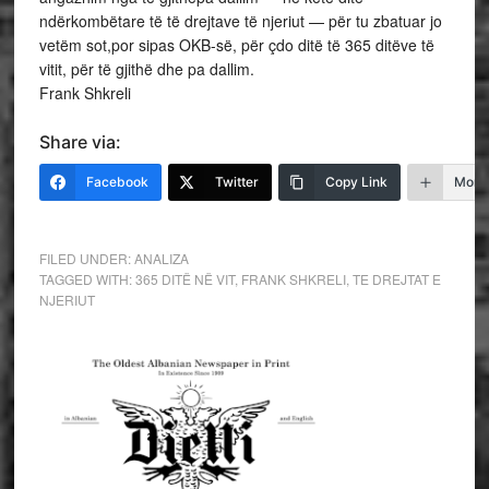
ndërkombëtare të të drejtave të njeriut — për tu zbatuar jo
vetëm sot,por sipas OKB-së, për çdo ditë të 365 ditëve të
vitit, për të gjithë dhe pa dallim.
Frank Shkreli
Share via:
Facebook
Twitter
Copy Link
More
FILED UNDER:
ANALIZA
TAGGED WITH:
365 DITË NË VIT
,
FRANK SHKRELI
,
TE DREJTAT E
NJERIUT