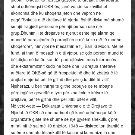
shtoi udhëheqsi i OKB-ës, janë vende ku zhvillohet
ekonomia dhe ku shoqëria jeton dhe vepron në
paqë.”Shkelja e të drejtave të njeriut është diçka më shumë
se një tragjedi personale për një person ose një
grup.Dhunimi i të drejtave të njeriut është një alarm që
mund të paralajmërojë paraqitjen e një krize më të madhe
shoqërore”, nënvijoi në mesazhin e tij, Ban Ki Moon. Më në
fund, ai than ë mesazhin e tij vjetor, se çdo person mund të
bëj diçka në luftën kundër padrejtësive, mos tolerancës
dhe ektstremizmit kudo në botë dhe iu drejtua shteteve
anëtare të OKB-së që të “respektojnë dhe të zbatojnë të
drejtat e njeriut për të gjithë dhe për çdo ditë të vitit”.
Njëherazi, u bëri thirrje të gjithë popujve që të mbajnë
përgjegjëse qeveritë e tyre për zbatimin e këtyre të
drejtave, për të gjithë dhe për 365 ditët e vitit.
Në vetë-vete — Deklarata Universale e të Drejtave të
Njeriut të OKB-së dhe parimet që kanë udhëhequr këtë
organizatë gjatë më shumë se një gjysëm shekulli, ç’prej
miratimit të saj më 10 dhjetor, 1948 — diskrediton tiranitë e
sotëme dhe ato tëshekullit të kaluar si komunizmin dhe