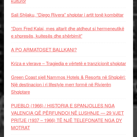
kulturor
Sali Shijaku, “Diego Rivera” shqiptar i artit tonë kombëtar
“Dom Fred Kalaj, mes altarit dhe atdheut si hermeneutikë
e shpresës, kujtesës dhe shërbimit”
A PO ARMATOSET BALLKANI?
Kriza e vlerave – Tragjedia e vërtetë e tranzicionit shqiptar
Green Coast sjell Nammos Hotels & Resorts në Shqipëri:
Një destinacion i ri lifestyle merr formë në Rivierën
Shqiptare
PUEBLO (1966) / HISTORIA E SPANJOLLES NGA
VALENCIA QË PËRFUNDOI NË LUSHNJE — 29 VJET
PRITJE (1937 – 1966) TË NJË TELEFONATE NGA DY
MOTRAT