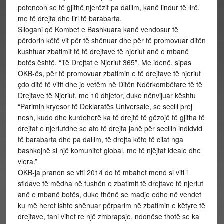
potencon se të gjithë njerëzit pa dallim, kanë lindur të lirë,
me të drejta dhe liri të barabarta.
Sllogani që Kombet e Bashkuara kanë vendosur të
përdorin këtë vit për të shënuar dhe për të promovuar ditën
kushtuar zbatimit të të drejtave të njeriut anë e mbanë
botës është, “Të Drejtat e Njeriut 365”. Me idenë, sipas
OKB-ës, për të promovuar zbatimin e të drejtave të njeriut
çdo ditë të vitit dhe jo vetëm në Ditën Ndërkombëtare të të
Drejtave të Njeriut, me 10 dhjetor, duke nënvijuar kështu
“Parimin kryesor të Deklaratës Universale, se secili prej
nesh, kudo dhe kurdoherë ka të drejtë të gëzojë të gjitha të
drejtat e njeriutdhe se ato të drejta janë për secilin indidvid
të barabarta dhe pa dallim, të drejta këto të cilat nga
bashkojnë si një komunitet global, me të njëjtat ideale dhe
vlera.”
OKB-ja pranon se viti 2014 do të mbahet mend si viti i
sfidave të mëdha në fushën e zbatimit të drejtave të njeriut
anë e mbanë botës, duke thënë se madje edhe në vendet
ku më heret ishte shënuar përparim në zbatimin e këtyre të
drejtave, tani vihet re një zmbrapsje, ndonëse thotë se ka