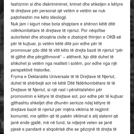
fashizmin si dhe diskriminimet, krimet dhe shkeljen e këtyre
të drejtave për personat që vetëm e vetëm se nuk
pajtoheshin me këto ideologji.
Nuk jam i sigurt nëse bota shqiptare e shënon këtë ditë
ndërkombëtare të drejtave të njeriut. Por nëqoftse
autoritetet dhe shoqëria civile e zbatojnë thirrjen e OKB-së
për të kujtuar, jo vetëm këtë ditë por edhe për të
promovuar çdo ditë të vitit këto të drejta bazë të njeriut “për
të gjithë dhe përgjithmonë” – atëherë, kjo ditë duhet të
shikohet jo vetëm nga realiteti i sotëm, por edhe nga një
perspektivë historike.
Fryma e Deklaratës Universale të të Drejtave të Njeriut,
duhet të shërbejë sot në këtë Ditë Ndërkombëtare të të
Drejtave të Njeriut, si një rast i përshtatshëm për
promovimin e këtyre të drejtave sot, por edhe për të kujtuar
gjithashtu shkeljet dhe dhunën serioze ndaj këtyre të
drejtave bazë të njeriut për mijëra viktima të regjimit
komunist, me qëllim që të pakën viktimat e atij sistemi që
janë ende gjallë, më në fund, ta ndjejnë veten se janë
pjesë e pandarë e shqoërisë dhe se gëzojnë të drejta të