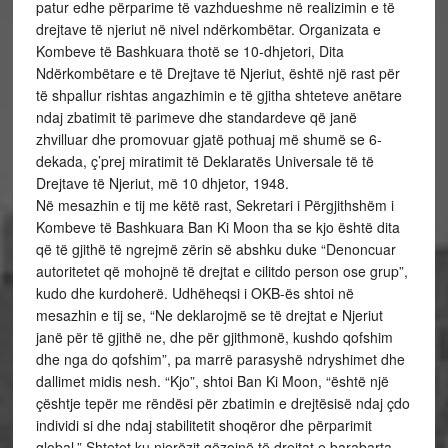
patur edhe përparime të vazhdueshme në realizimin e të
drejtave të njeriut në nivel ndërkombëtar. Organizata e
Kombeve të Bashkuara thotë se 10-dhjetori, Dita
Ndërkombëtare e të Drejtave të Njeriut, është një rast për
të shpallur rishtas angazhimin e të gjitha shteteve anëtare
ndaj zbatimit të parimeve dhe standardeve që janë
zhvilluar dhe promovuar gjatë pothuaj më shumë se 6-
dekada, ç’prej miratimit të Deklaratës Universale të të
Drejtave të Njeriut, më 10 dhjetor, 1948.
Në mesazhin e tij me këtë rast, Sekretari i Përgjithshëm i
Kombeve të Bashkuara Ban Ki Moon tha se kjo është dita
që të gjithë të ngrejmë zërin së abshku duke “Denoncuar
autoritetet që mohojnë të drejtat e cilitdo person ose grup”,
kudo dhe kurdoherë. Udhëheqsi i OKB-ës shtoi në
mesazhin e tij se, “Ne deklarojmë se të drejtat e Njeriut
janë për të gjithë ne, dhe për gjithmonë, kushdo qofshim
dhe nga do qofshim”, pa marrë parasyshë ndryshimet dhe
dallimet midis nesh. “Kjo”, shtoi Ban Ki Moon, “është një
çështje tepër me rëndësi për zbatimin e drejtësisë ndaj çdo
individi si dhe ndaj stabilitetit shoqëror dhe përparimit
global.” Shtetet ku njerëzit gëzojnë të drejtat e barabarta,