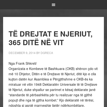
TË DREJTAT E NJERIUT,
365 DITË NË VIT
DECEMBER 9, 2014
BY
DGRECA
Nga Frank Shkreli/
Organizata e Kombeve të Bashkuara (OKB) shënon çdo vit
më 10 Dhjetor, Ditën e të Drejtave të Njeriut, ditë kjo e cila
kujton datën kur Asamblea e Përgjithshme e OKB-ës ka
miratuar në vitin 1948 Deklaratën Universale të të Drejtave
të Njeriut, duke shpallur se parimet e kësaj deklarate janë
“standarde të përbashkëta për tu realizuar nga të gjithë
popujt dhe nga të gjitha kombet.” Kjo deklaratë në tërësi,
ndoshta si asnjë marrveshje tjetër ndërkombëtare,