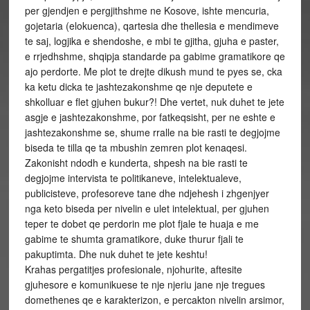
per gjendjen e pergjithshme ne Kosove, ishte mencuria,
gojetaria (elokuenca), qartesia dhe thellesia e mendimeve
te saj, logjika e shendoshe, e mbi te gjitha, gjuha e paster,
e rrjedhshme, shqipja standarde pa gabime gramatikore qe
ajo perdorte. Me plot te drejte dikush mund te pyes se, cka
ka ketu dicka te jashtezakonshme qe nje deputete e
shkolluar e flet gjuhen bukur?! Dhe vertet, nuk duhet te jete
asgje e jashtezakonshme, por fatkeqsisht, per ne eshte e
jashtezakonshme se, shume rralle na bie rasti te degjojme
biseda te tilla qe ta mbushin zemren plot kenaqesi.
Zakonisht ndodh e kunderta, shpesh na bie rasti te
degjojme intervista te politikaneve, intelektualeve,
publicisteve, profesoreve tane dhe ndjehesh i zhgenjyer
nga keto biseda per nivelin e ulet intelektual, per gjuhen
teper te dobet qe perdorin me plot fjale te huaja e me
gabime te shumta gramatikore, duke thurur fjali te
pakuptimta. Dhe nuk duhet te jete keshtu!
Krahas pergatitjes profesionale, njohurite, aftesite
gjuhesore e komunikuese te nje njeriu jane nje tregues
domethenes qe e karakterizon, e percakton nivelin arsimor,