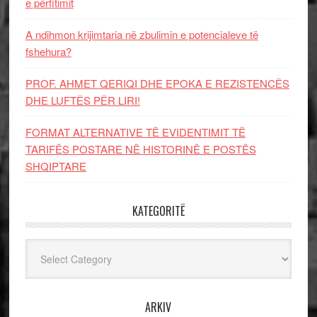
e përfitimit
A ndihmon krijimtaria në zbulimin e potencialeve të
fshehura?
PROF. AHMET QERIQI DHE EPOKA E REZISTENCЁS
DHE LUFTЁS PЁR LIRI!
FORMAT ALTERNATIVE TË EVIDENTIMIT TË
TARIFËS POSTARE NË HISTORINË E POSTËS
SHQIPTARE
KATEGORITË
Kategoritë
ARKIV