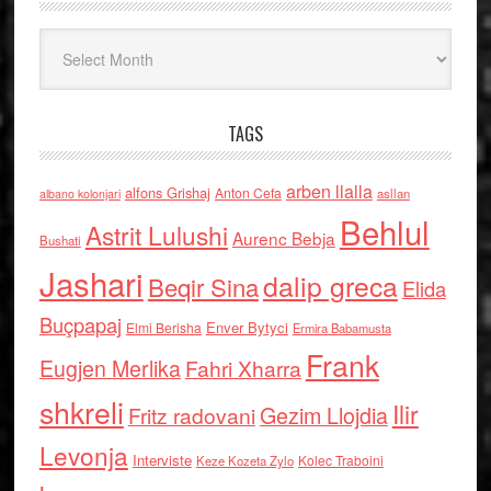
Arkiv
TAGS
arben llalla
alfons Grishaj
Anton Cefa
asllan
albano kolonjari
Behlul
Astrit Lulushi
Aurenc Bebja
Bushati
Jashari
dalip greca
Beqir Sina
Elida
Buçpapaj
Enver Bytyci
Elmi Berisha
Ermira Babamusta
Frank
Eugjen Merlika
Fahri Xharra
shkreli
Ilir
Gezim Llojdia
Fritz radovani
Levonja
Interviste
Kolec Traboini
Keze Kozeta Zylo