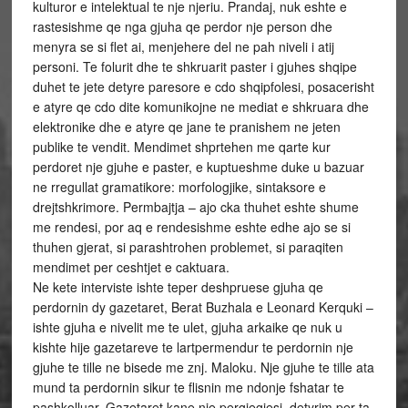
kulturor e intelektual te nje njeriu. Prandaj, nuk eshte e
rastesishme qe nga gjuha qe perdor nje person dhe
menyra se si flet ai, menjehere del ne pah niveli i atij
personi. Te folurit dhe te shkruarit paster i gjuhes shqipe
duhet te jete detyre paresore e cdo shqipfolesi, posacerisht
e atyre qe cdo dite komunikojne ne mediat e shkruara dhe
elektronike dhe e atyre qe jane te pranishem ne jeten
publike te vendit. Mendimet shprtehen me qarte kur
perdoret nje gjuhe e paster, e kuptueshme duke u bazuar
ne rregullat gramatikore: morfologjike, sintaksore e
drejtshkrimore. Permbajtja – ajo cka thuhet eshte shume
me rendesi, por aq e rendesishme eshte edhe ajo se si
thuhen gjerat, si parashtrohen problemet, si paraqiten
mendimet per ceshtjet e caktuara.
Ne kete interviste ishte teper deshpruese gjuha qe
perdornin dy gazetaret, Berat Buzhala e Leonard Kerquki –
ishte gjuha e nivelit me te ulet, gjuha arkaike qe nuk u
kishte hije gazetareve te lartpermendur te perdornin nje
gjuhe te tille ne bisede me znj. Maloku. Nje gjuhe te tille ata
mund ta perdornin sikur te flisnin me ndonje fshatar te
pashkolluar. Gazetaret kane nje pergjegjesi, detyrim per ta