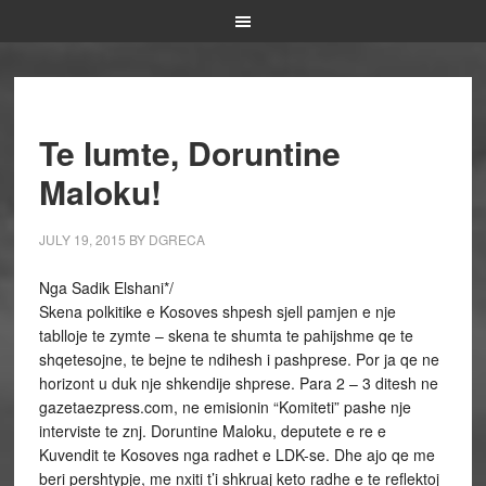
Te lumte, Doruntine
Maloku!
JULY 19, 2015
BY
DGRECA
Nga Sadik Elshani*/
Skena polkitike e Kosoves shpesh sjell pamjen e nje
tablloje te zymte – skena te shumta te pahijshme qe te
shqetesojne, te bejne te ndihesh i pashprese. Por ja qe ne
horizont u duk nje shkendije shprese. Para 2 – 3 ditesh ne
gazetaezpress.com, ne emisionin “Komiteti” pashe nje
interviste te znj. Doruntine Maloku, deputete e re e
Kuvendit te Kosoves nga radhet e LDK-se. Dhe ajo qe me
beri pershtypje, me nxiti t’i shkruaj keto radhe e te reflektoj