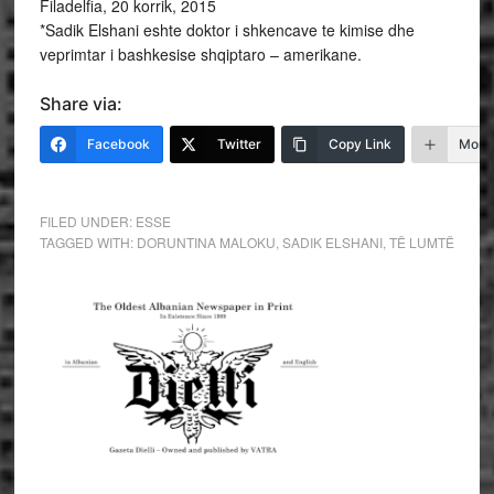
Filadelfia, 20 korrik, 2015
*Sadik Elshani eshte doktor i shkencave te kimise dhe
veprimtar i bashkesise shqiptaro – amerikane.
Share via:
Facebook
Twitter
Copy Link
More
FILED UNDER:
ESSE
TAGGED WITH:
DORUNTINA MALOKU
,
SADIK ELSHANI
,
TË LUMTË