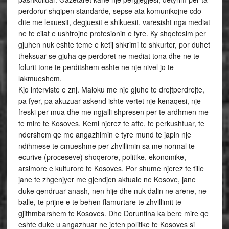
perdorur shqipen standarde, sepse ata komunikojne cdo
dite me lexuesit, degjuesit e shikuesit, varesisht nga mediat
ne te cilat e ushtrojne profesionin e tyre. Ky shqetesim per
gjuhen nuk eshte teme e ketij shkrimi te shkurter, por duhet
theksuar se gjuha qe perdoret ne mediat tona dhe ne te
folurit tone te perditshem eshte ne nje nivel jo te
lakmueshem.
Kjo interviste e znj. Maloku me nje gjuhe te drejtperdrejte,
pa fyer, pa akuzuar askend ishte vertet nje kenaqesi, nje
freski per mua dhe me ngjalli shpresen per te ardhmen me
te mire te Kosoves. Kemi njerez te afte, te perkushtuar, te
ndershem qe me angazhimin e tyre mund te japin nje
ndihmese te cmueshme per zhvillimin sa me normal te
ecurive (proceseve) shoqerore, politike, ekonomike,
arsimore e kulturore te Kosoves. Por shume njerez te tille
jane te zhgenjyer me gjendjen aktuale ne Kosove, jane
duke qendruar anash, nen hije dhe nuk dalin ne arene, ne
balle, te prijne e te behen flamurtare te zhvillimit te
gjithmbarshem te Kosoves. Dhe Doruntina ka bere mire qe
eshte duke u angazhuar ne jeten politike te Kosoves si