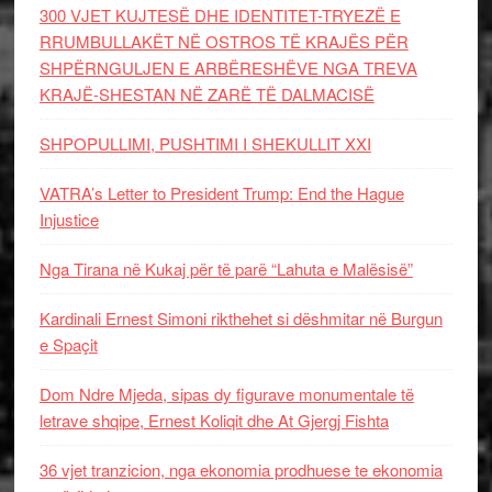
300 VJET KUJTESË DHE IDENTITET-TRYEZË E
RRUMBULLAKËT NË OSTROS TË KRAJËS PËR
SHPËRNGULJEN E ARBËRESHËVE NGA TREVA
KRAJË-SHESTAN NË ZARË TË DALMACISË
SHPOPULLIMI, PUSHTIMI I SHEKULLIT XXI
VATRA’s Letter to President Trump: End the Hague
Injustice
Nga Tirana në Kukaj për të parë “Lahuta e Malësisë”
Kardinali Ernest Simoni rikthehet si dëshmitar në Burgun
e Spaçit
Dom Ndre Mjeda, sipas dy figurave monumentale të
letrave shqipe, Ernest Koliqit dhe At Gjergj Fishta
36 vjet tranzicion, nga ekonomia prodhuese te ekonomia