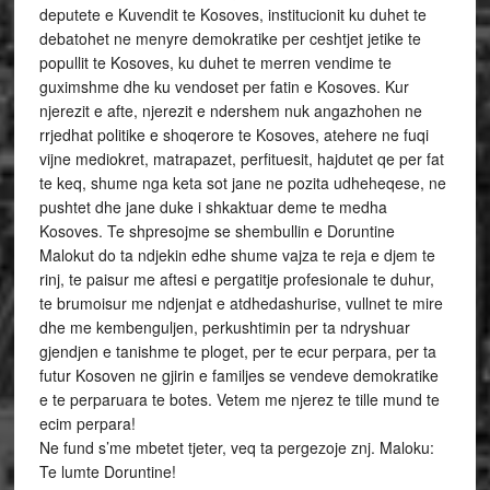
deputete e Kuvendit te Kosoves, institucionit ku duhet te
debatohet ne menyre demokratike per ceshtjet jetike te
popullit te Kosoves, ku duhet te merren vendime te
guximshme dhe ku vendoset per fatin e Kosoves. Kur
njerezit e afte, njerezit e ndershem nuk angazhohen ne
rrjedhat politike e shoqerore te Kosoves, atehere ne fuqi
vijne mediokret, matrapazet, perfituesit, hajdutet qe per fat
te keq, shume nga keta sot jane ne pozita udheheqese, ne
pushtet dhe jane duke i shkaktuar deme te medha
Kosoves. Te shpresojme se shembullin e Doruntine
Malokut do ta ndjekin edhe shume vajza te reja e djem te
rinj, te paisur me aftesi e pergatitje profesionale te duhur,
te brumoisur me ndjenjat e atdhedashurise, vullnet te mire
dhe me kembenguljen, perkushtimin per ta ndryshuar
gjendjen e tanishme te ploget, per te ecur perpara, per ta
futur Kosoven ne gjirin e familjes se vendeve demokratike
e te perparuara te botes. Vetem me njerez te tille mund te
ecim perpara!
Ne fund s’me mbetet tjeter, veq ta pergezoje znj. Maloku:
Te lumte Doruntine!