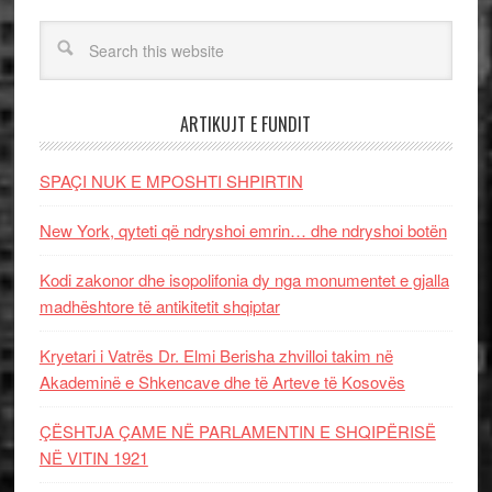
ARTIKUJT E FUNDIT
SPAÇI NUK E MPOSHTI SHPIRTIN
New York, qyteti që ndryshoi emrin… dhe ndryshoi botën
Kodi zakonor dhe isopolifonia dy nga monumentet e gjalla
madhështore të antikitetit shqiptar
Kryetari i Vatrës Dr. Elmi Berisha zhvilloi takim në
Akademinë e Shkencave dhe të Arteve të Kosovës
ÇËSHTJA ÇAME NË PARLAMENTIN E SHQIPËRISË
NË VITIN 1921