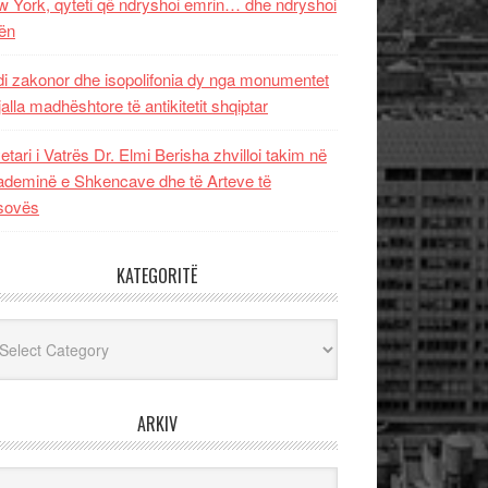
 York, qyteti që ndryshoi emrin… dhe ndryshoi
ën
i zakonor dhe isopolifonia dy nga monumentet
jalla madhështore të antikitetit shqiptar
etari i Vatrës Dr. Elmi Berisha zhvilloi takim në
deminë e Shkencave dhe të Arteve të
sovës
KATEGORITË
egoritë
ARKIV
iv