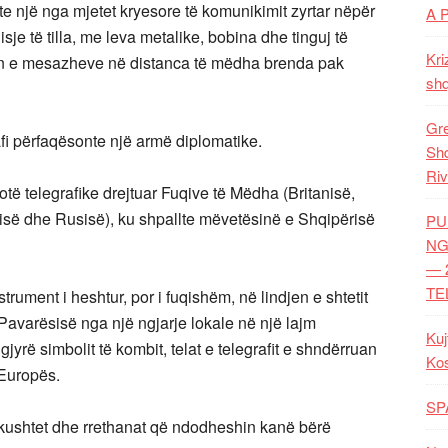
ishte një nga mjetet kryesore të komunikimit zyrtar nëpër
A 
sje të tilla, me leva metalike, bobina dhe tinguj të
Kri
min e mesazheve në distanca të mëdha brenda pak
shq
Gre
rafi përfaqësonte një armë diplomatike.
Shq
Riv
notë telegrafike drejtuar Fuqive të Mëdha (Britanisë,
nisë dhe Rusisë), ku shpallte mëvetësinë e Shqipërisë
PU
NG
— 
TE
strument i heshtur, por i fuqishëm, në lindjen e shtetit
 Pavarësisë nga një ngjarje lokale në një lajm
Kuj
yrë simbolit të kombit, telat e telegrafit e shndërruan
Ko
 Europës.
SP
ër kushtet dhe rrethanat që ndodheshin kanë bërë