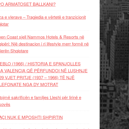
PO ARMATOSET BALLKANI?
za e vlerave – Tragjedia e vërtetë e tranzicionit
iptar
en Coast sjell Nammos Hotels & Resorts në
ipëri: Një destinacion i ri lifestyle merr formë në
ierën Shqiptare
EBLO (1966) / HISTORIA E SPANJOLLES
A VALENCIA QË PËRFUNDOI NË LUSHNJE
29 VJET PRITJE (1937 – 1966) TË NJË
LEFONATE NGA DY MOTRAT
tojmë sakrificën e familjes Lleshi për lirinë e
sovës
AÇI NUK E MPOSHTI SHPIRTIN