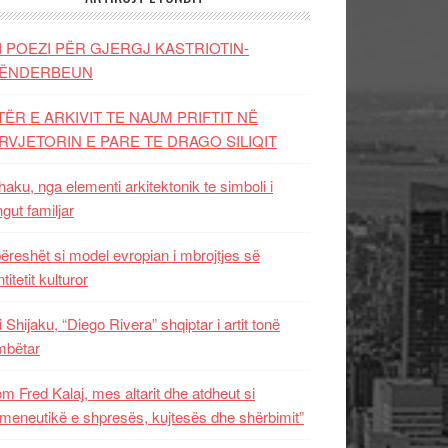
I POEZI PËR GJERGJ KASTRIOTIN-
ËNDERBEUN
TËR E ARKIVIT TE NAUM PRIFTIT NË
RVJETORIN E PARE TE DRAGO SILIQIT
aku, nga elementi arkitektonik te simboli i
ngut familjar
ëreshët si model evropian i mbrojtjes së
titetit kulturor
i Shijaku, “Diego Rivera” shqiptar i artit tonë
mbëtar
m Fred Kalaj, mes altarit dhe atdheut si
meneutikë e shpresës, kujtesës dhe shërbimit”