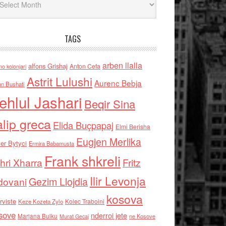
TAGS
arben llalla
alfons Grishaj
Anton Cefa
no kolonjari
Astrit Lulushi
Aurenc Bebja
an Bushati
ehlul Jashari
Beqir Sina
alip greca
Elida Buçpapaj
Elmi Berisha
Eugjen Merlika
er Bytyci
Ermira Babamusta
Frank shkreli
hri Xharra
Fritz
Ilir Levonja
Gezim Llojdia
dovani
kosova
rviste
Kolec Traboini
Keze Kozeta Zylo
sove
nderroi jete
Marjana Bulku
ne Kosove
Murat Gecaj