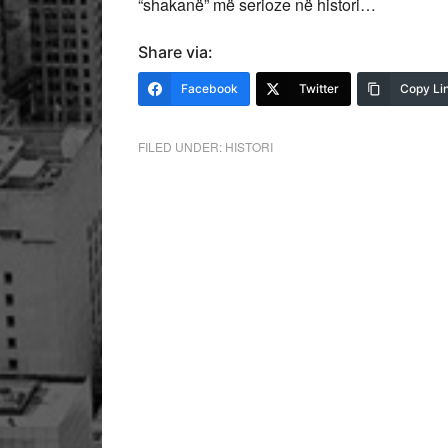
“shakanë” më serioze në histori…
Share via:
Facebook
Twitter
Copy Li
FILED UNDER:
HISTORI