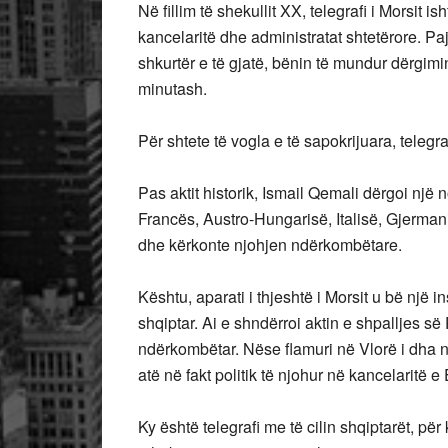
Në fillim të shekullit XX, telegrafi i Morsit 
kancelaritë dhe administratat shtetërore. Paji
shkurtër e të gjatë, bënin të mundur dërgi
minutash.
Për shtete të vogla e të sapokrijuara, teleg
Pas aktit historik, Ismail Qemali dërgoi një 
Francës, Austro-Hungarisë, Italisë, Gjerma
dhe kërkonte njohjen ndërkombëtare.
Kështu, aparati i thjeshtë i Morsit u bë një in
shqiptar. Ai e shndërroi aktin e shpalljes së
ndërkombëtar. Nëse flamuri në Vlorë i dha ngj
atë në fakt politik të njohur në kancelaritë e
Ky është telegrafi me të cilin shqiptarët, p