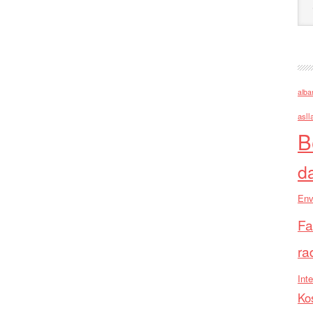
alba
asll
B
d
Env
Fa
ra
Inte
Ko