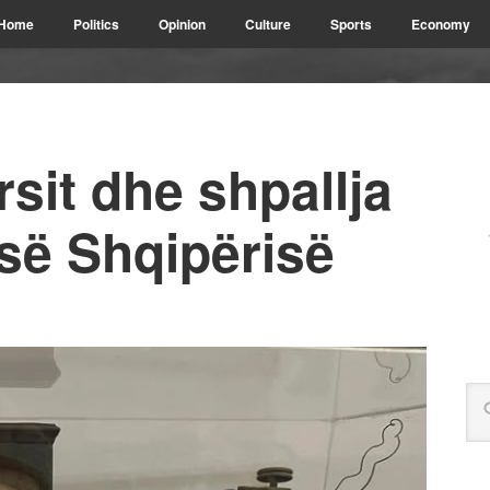
Home
Politics
Opinion
Culture
Sports
Economy
rsit dhe shpallja
së Shqipërisë