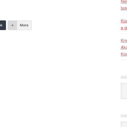
New
bot
Kod
nk
More
e g
Kry
Aka
Ko
Kat
Ark