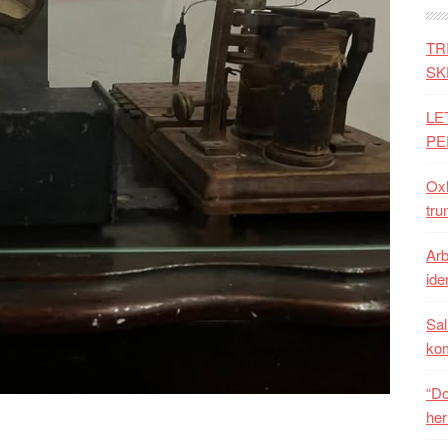
TR
SK
LE
PE
Oxh
tru
Arb
iden
Sal
ko
“Do
her