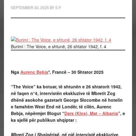
SEPTEMBER 30, 2025
BY
S P
Burimi : The Voice, e shtunë, 26 shtator 1942, f. 4
Nga
Aurenc Bebja
*, Francë – 30 Shtator 2025
“The Voice” ka botuar, të shtunën e 26 shtatorit 1942,
në faqen n°4, intervistën ekskluzive të Mbretit Zog
dhënë asokohe gazetarit George Slocombe në hotelin
e famshëm West End në Londër, të cilën, Aurenc
Bebja, nëpërmjet Blogut “
Dars (Klos), Mat – Albania
”, e
ka sjellë për publikun shqiptar :
Mbreti Zog i Shqipërisë, në një intervistë ekskluzive,