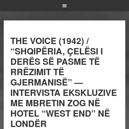
THE VOICE (1942) /
“SHQIPËRIA, ÇELËSI I
DERËS SË PASME TË
RRËZIMIT TË
GJERMANISË” —
INTERVISTA EKSKLUZIVE
ME MBRETIN ZOG NË
HOTEL “WEST END” NË
LONDËR