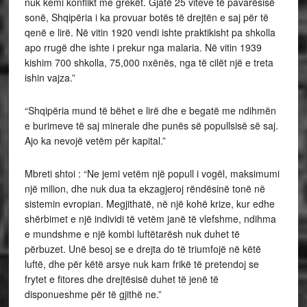
nuk kemi konflikt me grekët. Gjatë 25 viteve të pavarësisë
sonë, Shqipëria i ka provuar botës të drejtën e saj për të
qenë e lirë. Në vitin 1920 vendi ishte praktikisht pa shkolla
apo rrugë dhe ishte i prekur nga malaria. Në vitin 1939
kishim 700 shkolla, 75,000 nxënës, nga të cilët një e treta
ishin vajza.”
“Shqipëria mund të bëhet e lirë dhe e begatë me ndihmën
e burimeve të saj minerale dhe punës së popullsisë së saj.
Ajo ka nevojë vetëm për kapital.”
Mbreti shtoi : “Ne jemi vetëm një popull i vogël, maksimumi
një milion, dhe nuk dua ta ekzagjeroj rëndësinë tonë në
sistemin evropian. Megjithatë, në një kohë krize, kur edhe
shërbimet e një individi të vetëm janë të vlefshme, ndihma
e mundshme e një kombi luftëtarësh nuk duhet të
përbuzet. Unë besoj se e drejta do të triumfojë në këtë
luftë, dhe për këtë arsye nuk kam frikë të pretendoj se
frytet e fitores dhe drejtësisë duhet të jenë të
disponueshme për të gjithë ne.”