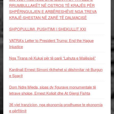
RRUMBULLAKËT NË OSTROS TË KRAJËS PËR
SHPËRNGULJEN E ARBËRESHËVE NGA TREVA
KRAJË-SHESTAN NË ZARË TË DALMACISË
SHPOPULLIMI, PUSHTIMI I SHEKULLIT XXI
VATRA’s Letter to President Trump: End the Hague
Injustice
Nga Tirana në Kukaj për të parë “Lahuta e Malësisë”
Kardinali Ernest Simoni rikthehet si dëshmitar në Burgun
e Spaçit
Dom Ndre Mjeda, sipas dy figurave monumentale të
letrave shqipe, Ernest Koliqit dhe At Gjergj Fishta
36 vjet tranzicion, nga ekonomia prodhuese te ekonomia
e përfitimit