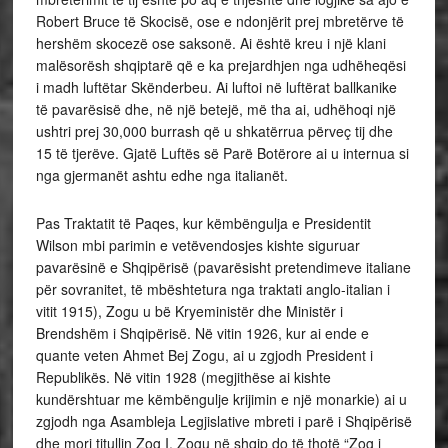
Robert Bruce të Skocisë, ose e ndonjërit prej mbretërve të
hershëm skocezë ose saksonë. Ai është kreu i një klani
malësorësh shqiptarë që e ka prejardhjen nga udhëheqësi
i madh luftëtar Skënderbeu. Ai luftoi në luftërat ballkanike
të pavarësisë dhe, në një betejë, më tha ai, udhëhoqi një
ushtri prej 30,000 burrash që u shkatërrua përveç tij dhe
15 të tjerëve. Gjatë Luftës së Parë Botërore ai u internua si
nga gjermanët ashtu edhe nga italianët.
Pas Traktatit të Paqes, kur këmbëngulja e Presidentit
Wilson mbi parimin e vetëvendosjes kishte siguruar
pavarësinë e Shqipërisë (pavarësisht pretendimeve italiane
për sovranitet, të mbështetura nga traktati anglo-italian i
vitit 1915), Zogu u bë Kryeministër dhe Ministër i
Brendshëm i Shqipërisë. Në vitin 1926, kur ai ende e
quante veten Ahmet Bej Zogu, ai u zgjodh President i
Republikës. Në vitin 1928 (megjithëse ai kishte
kundërshtuar me këmbëngulje krijimin e një monarkie) ai u
zgjodh nga Asambleja Legjislative mbreti i parë i Shqipërisë
dhe mori titullin Zog I. Zogu në shqip do të thotë “Zog i