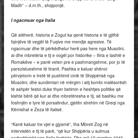
Madh” – d.m.th., shqiponjë.
I ngacmuar nga Italia
Që atëherë, historia e Zogut ka qenë historia e të gjithë
fqinjëve të vegjël të Fuqive me mendje agresive. Të
ngacmuar dhe të përkëdhelur herë pas here nga Musolini,
ai dhe mbretëria e tij e vogël por historike – Iliria e lashtë e
Romakëve – e panë veten pre e pashmangshme, por jo të
parezistueshme të tiranit. Pashka e kaluar shënoi
përvjetorin e tretë të pushtimit cinik të Shqipërisë nga
Musolini, dhe sundimtari në mërgim i atij kombi malësorësh
të ashpër festoi duke thyer betimin e heshtjes politike që
kishte bërë që kur ai dhe mbretëresha e tij, së bashku me
foshnjën e tyre të porsalindur, gjetën strehim në Greqi nga
Këmishat e Zeza të Italisë.
“Kanë kaluar tre vjet e gjysmë”, tha Mbreti Zog në
intervistën e tij të parë, “që kur Shqipëria u sulmua
padrejtësisht nga Italia fashiste. Dhe më 10 qershor 1940,