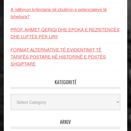
A ndihmon krijimtaria në zbulimin e potencialeve të
fshehura?
PROF. AHMET QERIQI DHE EPOKA E REZISTENCЁS
DHE LUFTЁS PЁR LIRI!
FORMAT ALTERNATIVE TË EVIDENTIMIT TË
TARIFËS POSTARE NË HISTORINË E POSTËS
SHQIPTARE
KATEGORITË
Kategoritë
ARKIV