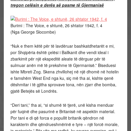
tregon çelësin e derës së pasme të Gjermanisë
Burimi : The Voice, e shtunë, 26 shtator 1942, f. 4
(Nga George Slocombe)
“Nuk e them këtë për të lavdëruar bashkatdhetarët e mi,
por Shqipëria është çelësi i Ballkanit dhe vendi ideal i
zbarkimit për një ekspeditë aleate të dërguar për të
sulmuar anën më të prekshme të Gjermanisë.” Biseduesi
ishte Mbreti Zog. Skena zhvillohej në një dhomë në hotelin
e famshëm West End nga ku, siç më tha ai, kishte qenë
dëshmitar i të gjitha sprovave tona, nën zjarr dhe bomba,
gjatë Betejës së Londrës.
“Deri tani,” tha ai, “si shumë të tjerë, unë kisha menduar
për fuqinë dhe pasurinë e Britanisë në aspektin material.
Por tani e di që forca e popullit britanik qëndron në
karakterin dhe qëndrueshmërinë e tyre – një forcë morale,
jo materiale.” Për vite me radhë, ky sovran evropian, më i