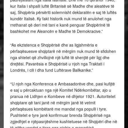
kur Italia i shpalli luftë Britanisë së Madhe dhe aleatëve të
saj, Shqipëria përsëriti solemnisht deklaratën e saj të luftës
kundër Italisë. Ky fakt historik nuk mund të anulohet nga
rrethanat që deri më tani e kanë penguar Shqipërinë të
bashkohet me Aleancën e Madhe të Demokracive.”
“As ekzistenca e Shqipërisë dhe as ligjshmëria e
përfaqësuesve shqiptarë në mërgim nuk mund të sfidohen
nga shtetet që zhvillojnë një luftë të shenjtë për ligj dhe
drejtësi. Pavarësia e Shqipërisë u njoh nga Traktati i
Londrës, i cili i dha fund Luftërave Ballkanike.”
“U njoh nga Konferenca e Ambasadorëve dhe, pasi kufijtë
e saj u përcaktuan nga një Komitet Ndërkombëtar, ajo u
pranua në Lidhjen e Kombeve në dhjetor 1921. Autoritetet
shqiptare që tani janë në mërgim janë të vetmit
përfaqësues kombëtarë me mandat nga populli i tyre.
Pushtetet e tyre janë konfirmuar brenda Shqipërisë nga
zgjedhjet e njëpasnjëshme kushtetuese në Shqipëri dhe në
të gjitha vendet e tjera nga njohja e monarkisë