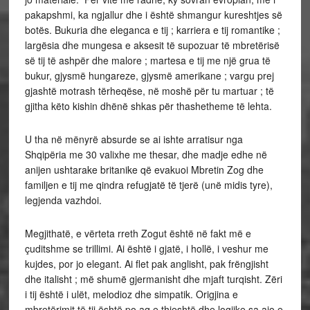
pakapshmi, ka ngjallur dhe i është shmangur kureshtjes së
botës. Bukuria dhe eleganca e tij ; karriera e tij romantike ;
largësia dhe mungesa e aksesit të supozuar të mbretërisë
së tij të ashpër dhe malore ; martesa e tij me një grua të
bukur, gjysmë hungareze, gjysmë amerikane ; vargu prej
gjashtë motrash tërheqëse, në moshë për tu martuar ; të
gjitha këto kishin dhënë shkas për thashetheme të lehta.
U tha në mënyrë absurde se ai ishte arratisur nga
Shqipëria me 30 valixhe me thesar, dhe madje edhe në
anijen ushtarake britanike që evakuoi Mbretin Zog dhe
familjen e tij me qindra refugjatë të tjerë (unë midis tyre),
legjenda vazhdoi.
Megjithatë, e vërteta rreth Zogut është në fakt më e
çuditshme se trillimi. Ai është i gjatë, i hollë, i veshur me
kujdes, por jo elegant. Ai flet pak anglisht, pak frëngjisht
dhe italisht ; më shumë gjermanisht dhe mjaft turqisht. Zëri
i tij është i ulët, melodioz dhe simpatik. Origjina e
mbretërimit të tij është po aq e thjeshtë dhe logjike sa ajo e