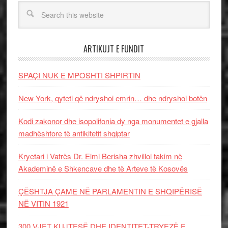
ARTIKUJT E FUNDIT
SPAÇI NUK E MPOSHTI SHPIRTIN
New York, qyteti që ndryshoi emrin… dhe ndryshoi botën
Kodi zakonor dhe isopolifonia dy nga monumentet e gjalla
madhështore të antikitetit shqiptar
Kryetari i Vatrës Dr. Elmi Berisha zhvilloi takim në
Akademinë e Shkencave dhe të Arteve të Kosovës
ÇËSHTJA ÇAME NË PARLAMENTIN E SHQIPËRISË
NË VITIN 1921
300 VJET KUJTESË DHE IDENTITET-TRYEZË E