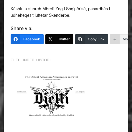
Kështu u shpreh Mbreti Zog i Shqipërisë, pasardhës i
udhëheqësit luftëtar Skënderbe.
Share via:
Facebook
Twitter
Copy Link
More
FILED UNDER:
HISTORI