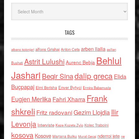
Arkiv
TAGS
arben llalla
alfons Grishaj
Anton Cefa
asllan
albano kolonjari
Behlul
Astrit Lulushi
Aurenc Bebja
Bushati
Jashari
dalip greca
Beqir Sina
Elida
Buçpapaj
Enver Bytyci
Elmi Berisha
Ermira Babamusta
Frank
Eugjen Merlika
Fahri Xharra
shkreli
Ilir
Gezim Llojdia
Fritz radovani
Levonja
Interviste
Kolec Traboini
Keze Kozeta Zylo
kosova
Kosove
nderroi jete
Marjana Bulku
ne
Murat Gecaj