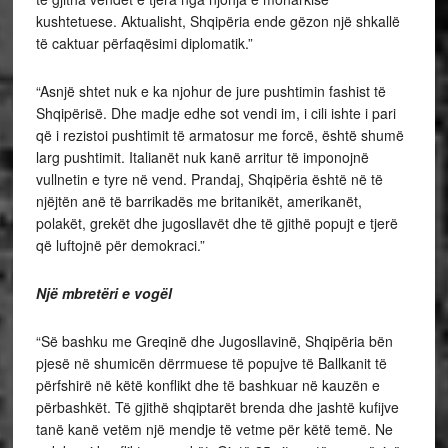
kushtetuese. Aktualisht, Shqipëria ende gëzon një shkallë
të caktuar përfaqësimi diplomatik.”
“Asnjë shtet nuk e ka njohur de jure pushtimin fashist të
Shqipërisë. Dhe madje edhe sot vendi im, i cili ishte i pari
që i rezistoi pushtimit të armatosur me forcë, është shumë
larg pushtimit. Italianët nuk kanë arritur të imponojnë
vullnetin e tyre në vend. Prandaj, Shqipëria është në të
njëjtën anë të barrikadës me britanikët, amerikanët,
polakët, grekët dhe jugosllavët dhe të gjithë popujt e tjerë
që luftojnë për demokraci.”
Një mbretëri e vogël
“Së bashku me Greqinë dhe Jugosllavinë, Shqipëria bën
pjesë në shumicën dërrmuese të popujve të Ballkanit të
përfshirë në këtë konflikt dhe të bashkuar në kauzën e
përbashkët. Të gjithë shqiptarët brenda dhe jashtë kufijve
tanë kanë vetëm një mendje të vetme për këtë temë. Ne