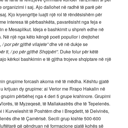
 organizimi i saj. Ajo dallohet në radhë të parë për
saj. Kjo kryengritje luajti një rol të rëndësishëm për
 me interesa të përbashkëta, pavarësisht nga feja e
in e Mesaplikut. Ideja e bashkimit u shpreh edhe në
. Në një nga këto këngë poeti popullor i drejtohet
 / por për gjithë vilajete”
dhe vë në dukje se
r ti, / po për gjithë Shqipëri”.
Duke folur për këtë
ajo kërkoi bashkimin e të gjitha trojeve shqiptare në një
shin grupime forcash akoma më të mëdha. Kështu gjatë
 u krijuan dy grupime: ai Verior me Rrapo Hakalin në
 grupim përbëhej nga 4 deri 5 grupe krahinore. Grupimi
ë Vlorës, të Myzeqesë, të Mallakastrës dhe të Tepelenës.
 i Kurveleshit të Poshtëm dhe i Bregdetit, të Delvinës,
pelenës dhe të Çamërisë. Secili grup kishte 500-600
0 luftëtarë që qëndruan në formacione gjatë kohës së