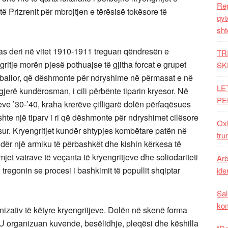
Rep
të Prizrenit për mbrojtjen e tërësisë tokësore të
qyt
sht
 pas deri në vitet 1910-1911 treguan qëndresën e
TR
gritje morën pjesë pothuajse të gjitha forcat e grupet
SK
r ballor, që dëshmonte për ndryshime në përmasat e në
LE
 gjerë kundërosman, i cili përbënte tiparin kryesor. Në
PE
teve ’30-’40, kraha krerëve çifligarë dolën përfaqësues
ishte një tiparv i ri që dëshmonte për ndryshimet cilësore
Oxh
osur. Kryengritjet kundër shtypjes kombëtare patën në
tru
undër një armiku të përbashkët dhe kishin kërkesa të
jet vatrave të veçanta të kryengritjeve dhe soliodariteti
Arb
tregonin se procesi i bashkimit të popullit shqiptar
iden
Sal
ko
izativ të këtyre kryengritjeve. Dolën në skenë forma
U organizuan kuvende, besëlidhje, pleqësi dhe këshilla