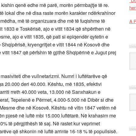
“Do
e kishin qenë edhe më parë, morën përmbajtje të re.
her
të lokal dhe në disa raste morën karakter ndërkrahinor
ë mëdha, më të organizuara dhe më të fuqishme të
A 
tit 1833 e Toskërisë, ajo e vitit 1834 që shpërthen në
me, ajo e vitit 1835, që pati si epiqendër qytetin e
 e Shqipërisë, kryengritjet e vitit 1844 në Kosovë dhe
 vitit 1847 që përfshin të gjithë Shqipërinë e Jugut prej
Kat
 masiviteti dhe vullnetarizmi. Numri i luftëtarëve që
ga 20.000 deri 40.000. Kështu, më 1835, efektivi
ë arriti rreth 40.000 veta, 13.000 në Sanxhakun e
Ark
erat, Tepelenë e Përmet, 4.000-5.000 në Dibër si dhe
 e Mesme dhe në Kosovë. Kështu në vitin 1847 vetëm në
rën pjesë në luftë mbi 15.000 luftëtarë. Në krahasim me
% të përgjithësh të saj. Në rastet kur veprimet
tarëve që shkonin në luftë arrinte 16-18 % të popullsisë.