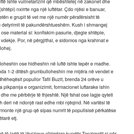
luftë ishte vullnetarizmi që mbështetej në zakonet dhe
(shtëpi) nxirrte nga një luftëtar. Çdo njësi e banuar,
e çetën e grupit të vet me një numër përafërsisht të
 e detyrimit të pakundërshtueshëm. Kush i shmangej
ose material si: konfiskim pasurie, djegie shtëpie,
vdekje. Por, në përgjithsi, e sidomos nga krahinat e
lohej.
lloheshin ose hidheshin në luftë ishte tepër e madhe.
renda 1-2 ditësh grumbulloheshin me mijëra në vendet e
dhëheqësit popullor Tafil Buzit, brenda 24 orëve u
 pikpamja e organizimit, formacionet luftarake ishin
he me përbërje të thjeshtë. Një fshat ose lagje qyteti
sh deri në ndonjë rast edhe mbi njëqind. Në vartësi të
formonte një grup që sipas numrit të popullsisë përkatëse
tarë etj.
 të lartë të lëvizjeve çlirimtare kundër Tanzimatit si për