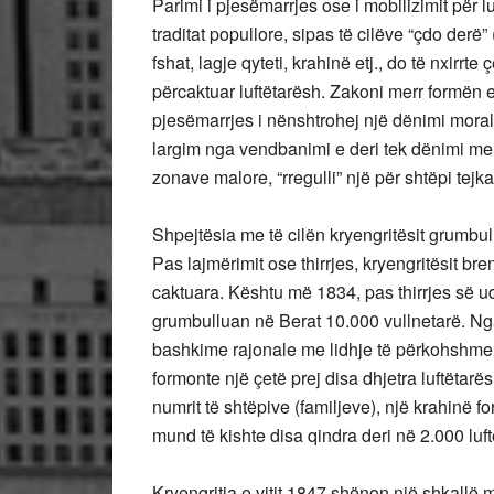
Parimi i pjesëmarrjes ose i mobilizimit për 
traditat popullore, sipas të cilëve “çdo derë” 
fshat, lagje qyteti, krahinë etj., do të nxirrt
përcaktuar luftëtarësh. Zakoni merr formën
pjesëmarrjes i nënshtrohej një dënimi moral 
largim nga vendbanimi e deri tek dënimi me 
zonave malore, “rregulli” një për shtëpi tejka
Shpejtësia me të cilën kryengritësit grumbu
Pas lajmërimit ose thirrjes, kryengritësit b
caktuara. Kështu më 1834, pas thirrjes së u
grumbulluan në Berat 10.000 vullnetarë. Nga
bashkime rajonale me lidhje të përkohshme d
formonte një çetë prej disa dhjetra luftëtarë
numrit të shtëpive (familjeve), një krahinë 
mund të kishte disa qindra deri në 2.000 luftë
Kryengritja e vitit 1847 shënon një shkallë më