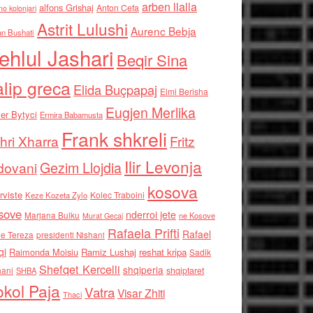
arben llalla
alfons Grishaj
Anton Cefa
no kolonjari
Astrit Lulushi
Aurenc Bebja
an Bushati
ehlul Jashari
Beqir Sina
alip greca
Elida Buçpapaj
Elmi Berisha
Eugjen Merlika
er Bytyci
Ermira Babamusta
Frank shkreli
hri Xharra
Fritz
Ilir Levonja
Gezim Llojdia
dovani
kosova
rviste
Kolec Traboini
Keze Kozeta Zylo
sove
nderroi jete
Marjana Bulku
ne Kosove
Murat Gecaj
Rafaela Prifti
Rafael
e Tereza
presidenti Nishani
qi
Raimonda Moisiu
Ramiz Lushaj
reshat kripa
Sadik
Shefqet Kercelli
shqiperia
hani
shqiptaret
SHBA
kol Paja
Vatra
Visar Zhiti
Thaci