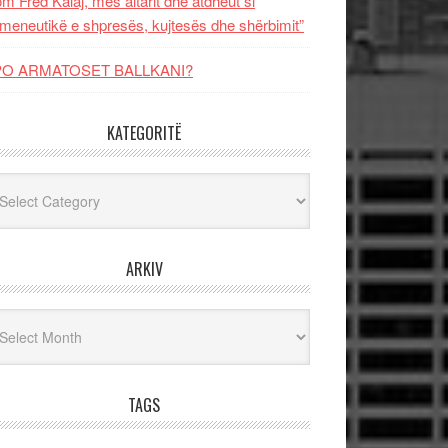
m Fred Kalaj, mes altarit dhe atdheut si
meneutikë e shpresës, kujtesës dhe shërbimit”
PO ARMATOSET BALLKANI?
KATEGORITË
egoritë
ARKIV
iv
TAGS