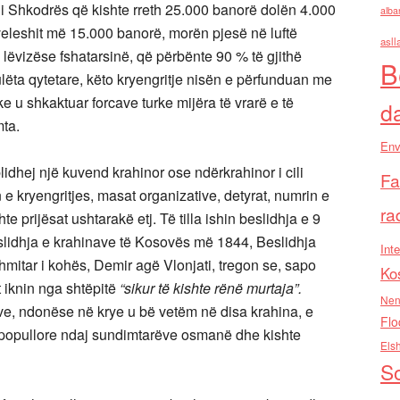
i i Shkodrës që kishte rreth 25.000 banorë dolën 4.000
alba
veleshit më 15.000 banorë, morën pjesë në luftë
asll
ë lëvizëse fshatarsinë, që përbënte 90 % të gjithë
B
ulëta qytetare, këto kryengritje nisën e përfunduan me
 u shkaktuar forcave turke mijëra të vrarë e të
d
ta.
Env
blidhej një kuvend krahinor ose ndërkrahinor i cili
Fa
 e kryengritjes, masat organizative, detyrat, numrin e
ra
e prijësat ushtarakë etj. Të tilla ishin beslidhja e 9
lidhja e krahinave të Kosovës më 1844, Beslidhja
Inte
hmitar i kohës, Demir agë Vlonjati, tregon se, sapo
Ko
t iknin nga shtëpitë
“sikur të kishte rënë murtaja”.
Nen
e, ndonëse në krye u bë vetëm në disa krahina, e
Flo
e popullore ndaj sundimtarëve osmanë dhe kishte
Els
So