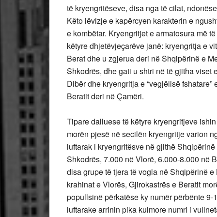
të kryengritëseve, disa nga të cilat, ndonës
Këto lëvizje e kapërcyen karakterin e ngush
e kombëtar. Kryengritjet e armatosura më t
këtyre dhjetëvjeçarëve janë: kryengritja e vi
Berat dhe u zgjerua deri në Shqipërinë e Mes
Shkodrës, dhe gati u shtri në të gjitha viset
Dibër dhe kryengritja e “vegjëlisë fshatare” e
Beratit deri në Çamëri.
Tipare dalluese të këtyre kryengritjeve ishin
morën pjesë në secilën kryengritje varion n
luftarak i kryengritësve në gjithë Shqipërin
Shkodrës, 7.000 në Vlorë, 6.000-8.000 në B
disa grupe të tjera të vogla në Shqipërinë
krahinat e Vlorës, Gjirokastrës e Beratit mo
popullsinë përkatëse ky numër përbënte 9-10
luftarake arrinin pika kulmore numri i vullne