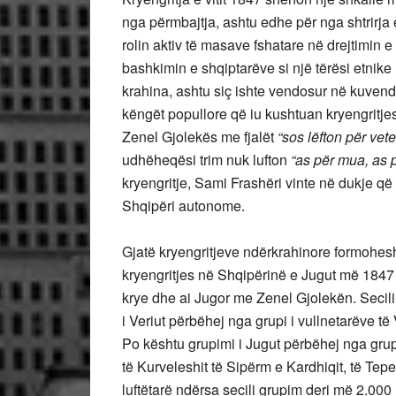
nga përmbajtja, ashtu edhe për nga shtrirja e
rolin aktiv të masave fshatare në drejtimin e 
bashkimin e shqiptarëve si një tërësi etnike
krahina, ashtu siç ishte vendosur në kuvend
këngët popullore që iu kushtuan kryengritjes
Zenel Gjolekës me fjalët
“sos lëfton për vete,
udhëheqësi trim nuk lufton
“as për mua, as pë
kryengritje, Sami Frashëri vinte në dukje që 
Shqipëri autonome.
Gjatë kryengritjeve ndërkrahinore formohe
kryengritjes në Shqipërinë e Jugut më 1847
krye dhe ai Jugor me Zenel Gjolekën. Secili
i Veriut përbëhej nga grupi i vullnetarëve t
Po kështu grupimi i Jugut përbëhej nga grupi
të Kurveleshit të Sipërm e Kardhiqit, të Te
luftëtarë ndërsa secili grupim deri më 2.00