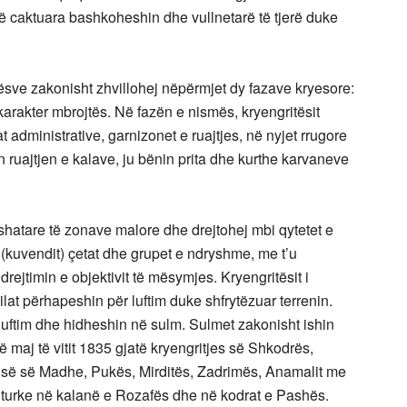
ë caktuara bashkoheshin dhe vullnetarë të tjerë duke
ësve zakonisht zhvillohej nëpërmjet dy fazave kryesore:
arakter mbrojtës. Në fazën e nismës, kryengritësit
administrative, garnizonet e ruajtjes, në nyjet rrugore
n ruajtjen e kalave, ju bënin prita dhe kurthe karvaneve
fshatare të zonave malore dhe drejtohej mbi qytetet e
 (kuvendit) çetat dhe grupet e ndryshme, me t’u
ejtimin e objektivit të mësymjes. Kryengritësit i
ilat përhapeshin për luftim duke shfrytëzuar terrenin.
 luftim dhe hidheshin në sulm. Sulmet zakonisht ishin
 maj të vitit 1835 gjatë kryengritjes së Shkodrës,
lësisë së Madhe, Pukës, Mirditës, Zadrimës, Anamalit me
a turke në kalanë e Rozafës dhe në kodrat e Pashës.