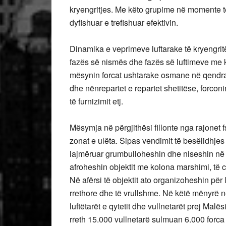
kryengritjes. Me këto grupime në momente t
dyfishuar e trefishuar efektivin.
Dinamika e veprimeve luftarake të kryengrit
fazës së nismës dhe fazës së luftimeve me k
mësynin forcat ushtarake osmane në qendrat 
dhe nënrepartet e repartet shetitëse, forconi
të furnizimit etj.
Mësymja në përgjithësi fillonte nga rajonet 
zonat e ulëta. Sipas vendimit të besëlidhjes
lajmëruar grumbulloheshin dhe niseshin në dr
afroheshin objektit me kolona marshimi, të c
Në afërsi të objektit ato organizoheshin për
rrethore dhe të vrullshme. Në këtë mënyrë në
luftëtarët e qytetit dhe vullnetarët prej Ma
rreth 15.000 vullnetarë sulmuan 6.000 forc