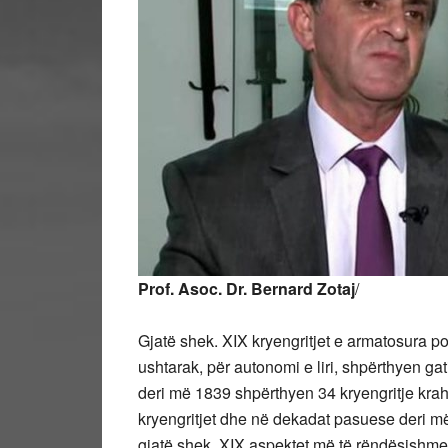
Prof. Asoc. Dr. Bernard Zotaj
/
Gjatë shek. XIX kryengritjet e armatosura p
ushtarak, për autonomi e liri, shpërthyen gat
deri më 1839 shpërthyen 34 kryengritje krah
kryengritjet dhe në dekadat pasuese deri më
gjatë shek. XIX aspektet më të rëndësishme d