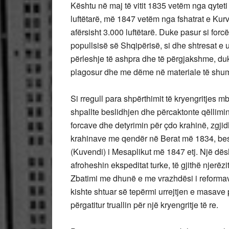
Kështu në maj të vitit 1835 vetëm nga qytet
luftëtarë, më 1847 vetëm nga fshatrat e Kur
afërsisht 3.000 luftëtarë. Duke pasur si forc
popullsisë së Shqipërisë, si dhe shtresat e 
përleshje të ashpra dhe të përgjakshme, duke
plagosur dhe me dëme në materiale të shum
Si rregull para shpërthimit të kryengritjes m
shpallte beslidhjen dhe përcaktonte qëllimin
forcave dhe detyrimin për çdo krahinë, zgjidht
krahinave me qendër në Berat më 1834, bes
(Kuvendi) i Mesaplikut më 1847 etj. Një dës
afroheshin ekspeditat turke, të gjithë njerëzi
Zbatimi me dhunë e me vrazhdësi i reformav
kishte shtuar së tepërmi urrejtjen e masav
përgatitur truallin për një kryengritje të re.