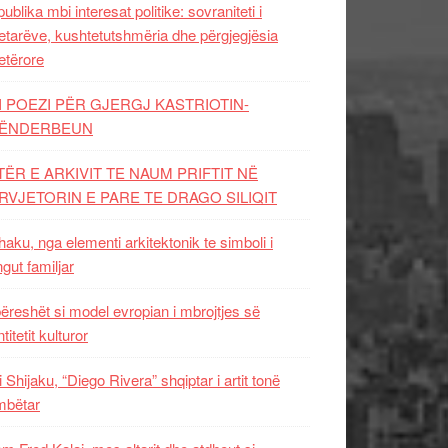
ublika mbi interesat politike: sovraniteti i
etarëve, kushtetutshmëria dhe përgjegjësia
etërore
I POEZI PËR GJERGJ KASTRIOTIN-
ËNDERBEUN
TËR E ARKIVIT TE NAUM PRIFTIT NË
RVJETORIN E PARE TE DRAGO SILIQIT
aku, nga elementi arkitektonik te simboli i
ngut familjar
ëreshët si model evropian i mbrojtjes së
titetit kulturor
i Shijaku, “Diego Rivera” shqiptar i artit tonë
mbëtar