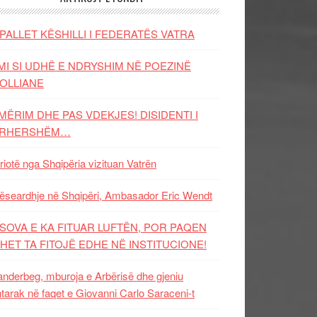
PALLET KËSHILLI I FEDERATËS VATRA
MI SI UDHË E NDRYSHIM NË POEZINË
OLLIANE
MËRIM DHE PAS VDEKJES! DISIDENTI I
ËRHERSHËM…
riotë nga Shqipëria vizituan Vatrën
ëseardhje në Shqipëri, Ambasador Eric Wendt
SOVA E KA FITUAR LUFTËN, POR PAQEN
HET TA FITOJË EDHE NË INSTITUCIONE!
nderbeg, mburoja e Arbërisë dhe gjeniu
tarak në faqet e Giovanni Carlo Saraceni-t