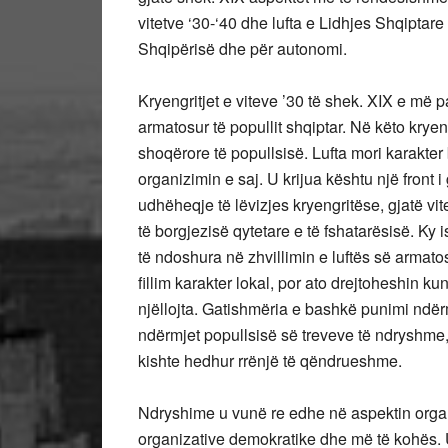
vitetve ‘30-‘40 dhe lufta e Lidhjes Shqiptare 
Shqipërisë dhe për autonomi.
Kryengritjet e viteve ’30 të shek. XIX e më
armatosur të popullit shqiptar. Në këto kryen
shoqërore të popullsisë. Lufta mori karakte
organizimin e saj. U krijua kështu një front i
udhëheqje të lëvizjes kryengritëse, gjatë vi
të borgjezisë qytetare e të fshatarësisë. Ky 
të ndoshura në zhvillimin e luftës së armat
fillim karakter lokal, por ato drejtoheshin k
njëllojta. Gatishmëria e bashkë punimi ndërm
ndërmjet popullsisë së treveve të ndryshme, 
kishte hedhur rrënjë të qëndrueshme.
Ndryshime u vunë re edhe në aspektin organ
organizative demokratike dhe më të kohës. 