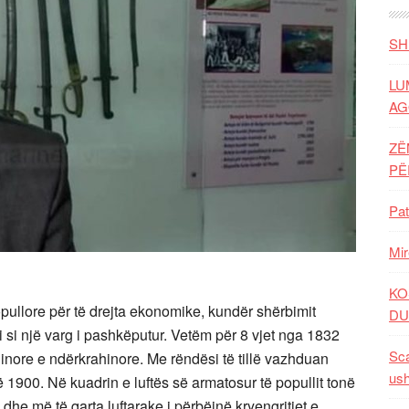
SH
LU
AG
ZË
P
Pat
Mir
KO
opullore për të drejta ekonomike, kundër shërbimit
DU
i si një varg i pashkëputur. Vetëm për 8 vjet nga 1832
Sca
inore e ndërkrahinore. Me rëndësi të tillë vazhduan
ush
 1900. Në kuadrin e luftës së armatosur të popullit tonë
he më të qarta luftarake i përbëjnë kryengritjet e