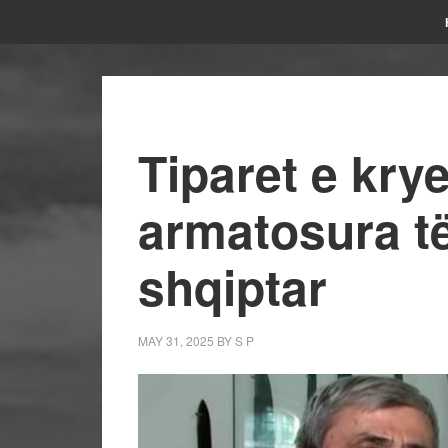
Tiparet e krye
armatosura të
shqiptar
MAY 31, 2025
BY
S P