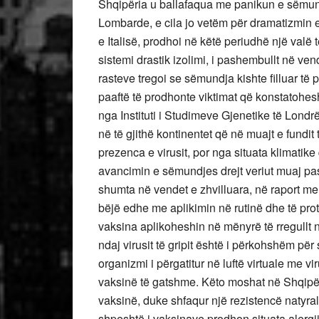
Shqipëria u ballafaqua me panikun e sëmundje
Lombarde, e cila jo vetëm për dramatizmin e
e Italisë, prodhoi në këtë periudhë një valë
sistemi drastik izolimi, i pashembullt në ve
rasteve tregoi se sëmundja kishte filluar të
paaftë të prodhonte viktimat që konstatohe
nga Instituti i Studimeve Gjenetike të Londrës,
në të gjithë kontinentet që në muajt e fund
prezenca e virusit, por nga situata klimatik
avancimin e sëmundjes drejt veriut muaj pas
shumta në vendet e zhvilluara, në raport m
bëjë edhe me aplikimin në rutinë dhe të prot
vaksina aplikoheshin në mënyrë të rregullt n
ndaj virusit të gripit është i përkohshëm për
organizmi i përgatitur në luftë virtuale me v
vaksinë të gatshme. Këto moshat në Shqipëri 
vaksinë, duke shfaqur një rezistencë natyrale
shpeshtë i vaksinave prodhon situata alergj