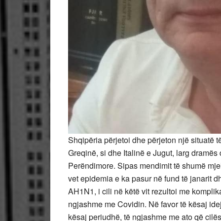
Shqipëria përjetoi dhe përjeton një situatë 
Greqinë, si dhe Italinë e Jugut, larg dramës
Perëndimore. Sipas mendimit të shumë mjek
vet epidemia e ka pasur në fund të janarit dhe
AH1N1, i cili në këtë vit rezultoi me komp
ngjashme me Covidin. Në favor të kësaj ide
kësaj periudhë, të ngjashme me ato që cilës