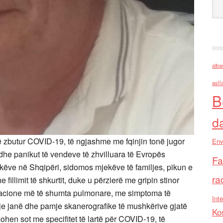
alba
asll
B
d
të zbutur COVID-19, të ngjashme me fqinjin tonë jugor
Env
 dhe panikut të vendeve të zhvilluara të Evropës
Fa
ëve në Shqipëri, sidomos mjekëve të familjes, pikun e
ra
 fillimit të shkurtit, duke u përzierë me gripin stinor
likacione më të shumta pulmonare, me simptoma të
Inte
je janë dhe pamje skanerografike të mushkërive gjatë
Ko
ohen sot me specifitet të lartë për COVID-19, të