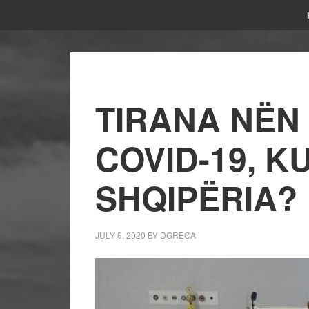
TIRANA NËN
COVID-19, K
SHQIPËRIA?
JULY 6, 2020
BY
DGRECA