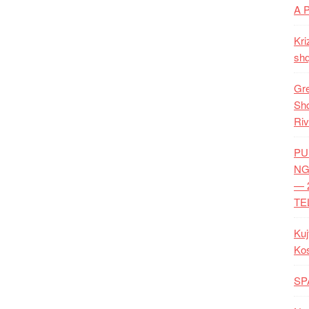
A 
Kri
shq
Gre
Shq
Riv
PU
NG
— 
TE
Kuj
Ko
SP