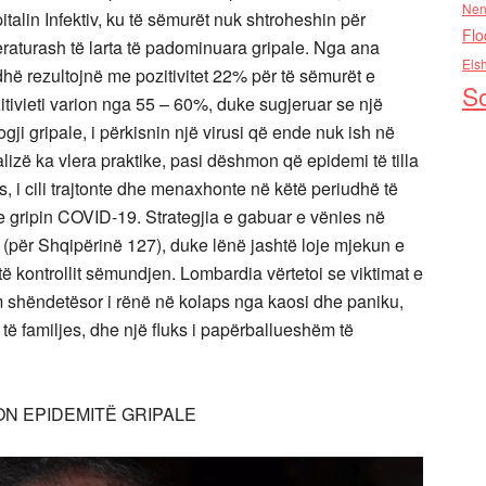
Nen
alin Infektiv, ku të sëmurët nuk shtroheshin për
Flo
aturash të larta të padominuara gripale. Nga ana
Els
udhë rezultojnë me pozitivitet 22% për të sëmurët e
So
zitivieti varion nga 55 – 60%, duke sugjeruar se një
i gripale, i përkisnin një virusi që ende nuk ish në
lizë ka vlera praktike, pasi dëshmon që epidemi të tilla
, i cili trajtonte dhe menaxhonte në këtë periudhë të
e gripin COVID-19. Strategjia e gabuar e vënies në
k (për Shqipërinë 127), duke lënë jashtë loje mjekun e
të kontrollit sëmundjen. Lombardia vërtetoi se viktimat e
 shëndetësor i rënë në kolaps nga kaosi dhe paniku,
 të familjes, dhe një fluks i papërballueshëm të
ON EPIDEMITË GRIPALE