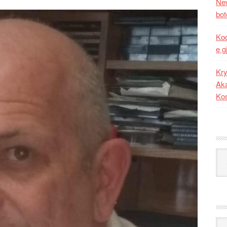
New
bot
Kod
e g
Kry
Aka
Ko
Kat
Ark