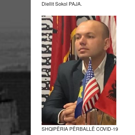
Diellit Sokol PAJA.
SHQIPËRIA PËRBALLË COVID-19