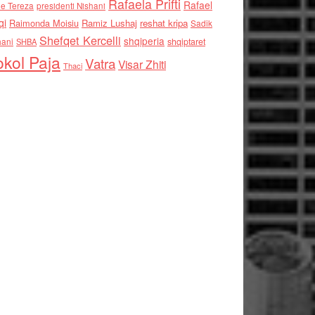
Rafaela Prifti
Rafael
e Tereza
presidenti Nishani
qi
Raimonda Moisiu
Ramiz Lushaj
reshat kripa
Sadik
Shefqet Kercelli
shqiperia
hani
shqiptaret
SHBA
kol Paja
Vatra
Visar Zhiti
Thaci