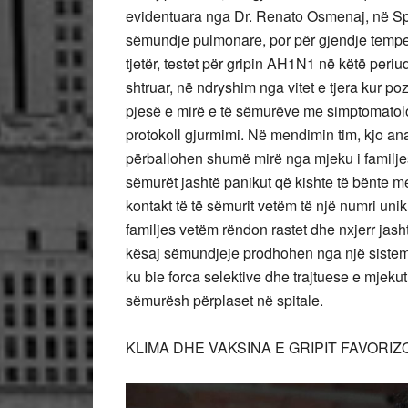
evidentuara nga Dr. Renato Osmenaj, në Spit
sëmundje pulmonare, por për gjendje temper
tjetër, testet për gripin AH1N1 në këtë peri
shtruar, në ndryshim nga vitet e tjera kur po
pjesë e mirë e të sëmurëve me simptomatologj
protokoll gjurmimi. Në mendimin tim, kjo ana
përballohen shumë mirë nga mjeku i familjes
sëmurët jashtë panikut që kishte të bënte m
kontakt të të sëmurit vetëm të një numri uni
familjes vetëm rëndon rastet dhe nxjerr jash
kësaj sëmundjeje prodhohen nga një sistem
ku bie forca selektive dhe trajtuese e mjekut
sëmurësh përplaset në spitale.
KLIMA DHE VAKSINA E GRIPIT FAVORIZ