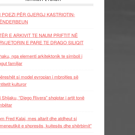
I POEZI PËR GJERGJ KASTRIOTIN-
ËNDERBEUN
TËR E ARKIVIT TE NAUM PRIFTIT NË
RVJETORIN E PARE TE DRAGO SILIQIT
aku, nga elementi arkitektonik te simboli i
ngut familjar
ëreshët si model evropian i mbrojtjes së
titetit kulturor
i Shijaku, “Diego Rivera” shqiptar i artit tonë
mbëtar
m Fred Kalaj, mes altarit dhe atdheut si
meneutikë e shpresës, kujtesës dhe shërbimit”