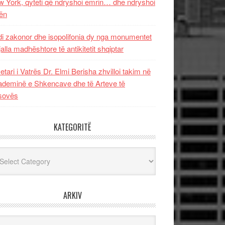
 York, qyteti që ndryshoi emrin… dhe ndryshoi
ën
i zakonor dhe isopolifonia dy nga monumentet
jalla madhështore të antikitetit shqiptar
etari i Vatrës Dr. Elmi Berisha zhvilloi takim në
deminë e Shkencave dhe të Arteve të
sovës
KATEGORITË
egoritë
ARKIV
iv