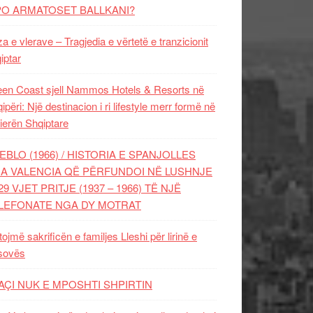
PO ARMATOSET BALLKANI?
za e vlerave – Tragjedia e vërtetë e tranzicionit
iptar
en Coast sjell Nammos Hotels & Resorts në
ipëri: Një destinacion i ri lifestyle merr formë në
ierën Shqiptare
EBLO (1966) / HISTORIA E SPANJOLLES
A VALENCIA QË PËRFUNDOI NË LUSHNJE
29 VJET PRITJE (1937 – 1966) TË NJË
LEFONATE NGA DY MOTRAT
tojmë sakrificën e familjes Lleshi për lirinë e
sovës
AÇI NUK E MPOSHTI SHPIRTIN