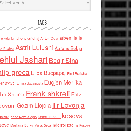
TAGS
arben llalla
alfons Grishaj
Anton Cefa
no kolonjari
Astrit Lulushi
Aurenc Bebja
an Bushati
ehlul Jashari
Beqir Sina
alip greca
Elida Buçpapaj
Elmi Berisha
Eugjen Merlika
er Bytyci
Ermira Babamusta
Frank shkreli
hri Xharra
Fritz
Ilir Levonja
Gezim Llojdia
dovani
kosova
rviste
Kolec Traboini
Keze Kozeta Zylo
sove
nderroi jete
Marjana Bulku
ne Kosove
Murat Gecaj