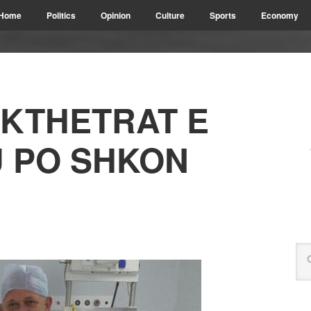
Home
Politics
Opinion
Culture
Sports
Economy
 KTHETRAT E
U PO SHKON