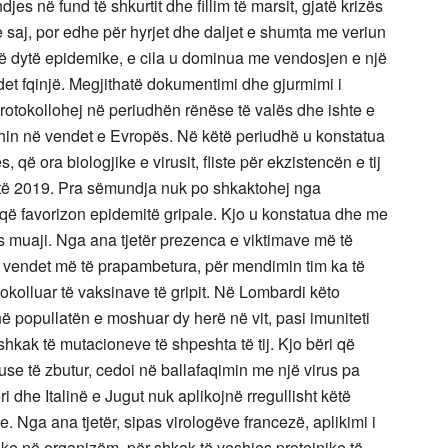
s në fund të shkurtit dhe fillim të marsit, gjatë krizës
 saj, por edhe për hyrjet dhe daljet e shumta me veriun
 të dytë epidemike, e cila u dominua me vendosjen e një
ndet fqinjë. Megjithatë dokumentimi dhe gjurmimi i
 protokollohej në periudhën rënëse të valës dhe ishte e
shin në vendet e Evropës. Në këtë periudhë u konstatua
 që ora biologjike e virusit, fliste për ekzistencën e tij
it të 2019. Pra sëmundja nuk po shkaktohej nga
e që favorizon epidemitë gripale. Kjo u konstatua dhe me
 muaji. Nga ana tjetër prezenca e viktimave më të
e vendet më të prapambetura, për mendimin tim ka të
okolluar të vaksinave të gripit. Në Lombardi këto
ë popullatën e moshuar dy herë në vit, pasi imuniteti
 shkak të mutacioneve të shpeshta të tij. Kjo bëri që
iruse të zbutur, cedoi në ballafaqimin me një virus pa
dhe Italinë e Jugut nuk aplikojnë rregullisht këtë
. Nga ana tjetër, sipas virologëve francezë, aplikimi i
ike në organizëm, për shkak të veshjes proteinike të