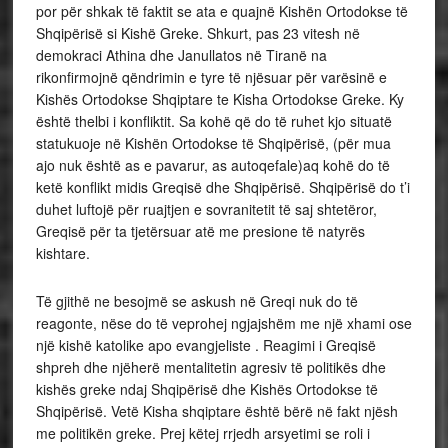
por për shkak të faktit se ata e quajnë Kishën Ortodokse të
Shqipërisë si Kishë Greke. Shkurt, pas 23 vitesh në
demokraci Athina dhe Janullatos në Tiranë na
rikonfirmojnë qëndrimin e tyre të njësuar për varësinë e
Kishës Ortodokse Shqiptare te Kisha Ortodokse Greke. Ky
është thelbi i konfliktit. Sa kohë që do të ruhet kjo situatë
statukuoje në Kishën Ortodokse të Shqipërisë, (për mua
ajo nuk është as e pavarur, as autoqefale)aq kohë do të
ketë konflikt midis Greqisë dhe Shqipërisë. Shqipërisë do t’i
duhet luftojë për ruajtjen e sovranitetit të saj shtetëror,
Greqisë për ta tjetërsuar atë me presione të natyrës
kishtare.
Të gjithë ne besojmë se askush në Greqi nuk do të
reagonte, nëse do të veprohej ngjajshëm me një xhami ose
një kishë katolike apo evangjeliste . Reagimi i Greqisë
shpreh dhe njëherë mentalitetin agresiv të politikës dhe
kishës greke ndaj Shqipërisë dhe Kishës Ortodokse të
Shqipërisë. Vetë Kisha shqiptare është bërë në fakt njësh
me politikën greke. Prej këtej rrjedh arsyetimi se roli i