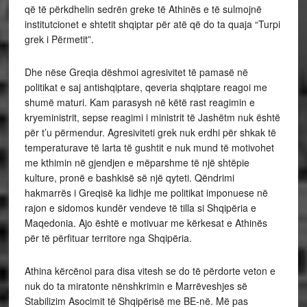
që të përkdhelin sedrën greke të Athinës e të sulmojnë
institutcionet e shtetit shqiptar për atë që do ta quaja “Turpi
grek i Përmetit”.
Dhe nëse Greqia dëshmoi agresivitet të pamasë në
politikat e saj antishqiptare, qeveria shqiptare reagoi me
shumë maturi. Kam parasysh në këtë rast reagimin e
kryeministrit, sepse reagimi i ministrit të Jashëtm nuk është
për t’u përmendur. Agresiviteti grek nuk erdhi për shkak të
temperaturave të larta të gushtit e nuk mund të motivohet
me kthimin në gjendjen e mëparshme të një shtëpie
kulture, pronë e bashkisë së një qyteti. Qëndrimi
hakmarrës i Greqisë ka lidhje me politikat imponuese në
rajon e sidomos kundër vendeve të tilla si Shqipëria e
Maqedonia. Ajo është e motivuar me kërkesat e Athinës
për të përfituar territore nga Shqipëria.
Athina kërcënoi para disa vitesh se do të përdorte veton e
nuk do ta miratonte nënshkrimin e Marrëveshjes së
Stabilizim Asocimit të Shqipërisë me BE-në. Më pas