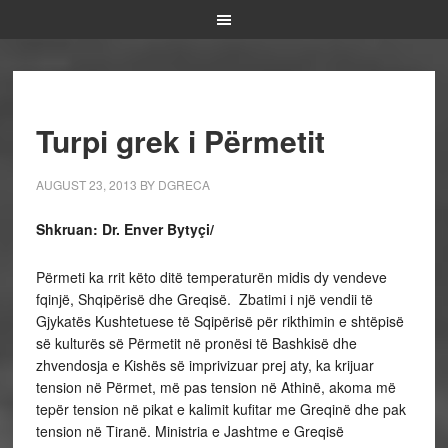
Turpi grek i Përmetit
AUGUST 23, 2013
BY
DGRECA
Shkruan: Dr. Enver Bytyçi/
Përmeti ka rrit këto ditë temperaturën midis dy vendeve
fqinjë, Shqipërisë dhe Greqisë. Zbatimi i një vendii të
Gjykatës Kushtetuese të Sqipërisë për rikthimin e shtëpisë
së kulturës së Përmetit në pronësi të Bashkisë dhe
zhvendosja e Kishës së imprivizuar prej aty, ka krijuar
tension në Përmet, më pas tension në Athinë, akoma më
tepër tension në pikat e kalimit kufitar me Greqinë dhe pak
tension në Tiranë. Ministria e Jashtme e Greqisë