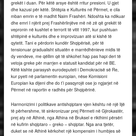
grekët i duan. Për këtë arsye është rritur presioni. U gjet
dhe kazusi për këtë. Shtëpia e Kulturës në Përmet, e cila
mban emrin e të madhit Naim Frashëri. Ndoshta ka ndikuar
dhe emri I njërit prej Frashërlinjëve më në zë që grekët të
vepronin në kushtet e terrorit të vitit 1997, kur pushtuan
shtëpinë e kulturës dhe e improvizuan atë si kishë të
qytetit. Tani e përdorin kundër Shqipërisë, për të
tensionuar gradualisht situatën e marrëdhënieve midis të
dy vendeve, me qëllim që të shkohet hap pas hapi deri të
vetoja greke për marrjen e statusit kandidat për në BE.
Këtë kishte parasysh eurodeputeti i Demokracisë së Re,
kur pyeti në parlamentin europian, nëse Komisioni
Europian ka dijeni dhe do t’i pasqyrojë ose jo ngjarjet në
Përmet në raportin e radhës për Shqipërinë.
Harmonizimi i politikave antishqiptare vjen kështu në një lijë
të përhershme, të sinkronizuar prej Përmeti në Gjirokastër,
prej aty në Athinë, nga Athina në Bruksel e rikthimi përsëri
në kufirin shqiptaro – greko – shqiptar. Nga ana tjetër,
duket se në Athinë kërkohet një kompensim i humbjes së