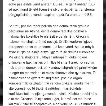
edhe pse është vend anëtar i BE-së. Të qenit anëtar i BE-
së nuk mund të jetë liçensë e së drejtës për ta transferuar
përgjegjësinë te vendet aspirante për t’u pranuar në BE.
Së treti, për më tepër politika dhe demokracia greke e
përpunuar në Athinë, është demokraci dhe politikë e
hakmarrjes kolektive te njerëzit e pafajshëm. Greqia u
hakmor me shqiptarët në nevojë, të cilët konform ligjeve
europiane donin të udhëtonin në këtë vend. Ajo ua mbylli
atyre kufijtë pa asnjë arsye ligjore të së drejtës europiane.
Me qindra shqiptarë u kthyen mbrapsht, duke ndjerë
dhimbjen e hakmarrjes primitive të shtetit grek. Ky veprim
nuk shpreh demokraci, përkundrazi shpreh një primitivizëm
të egër në marrëdhëniet midis shteteve dhe qytetarëve. Të
hakmerresh te qytetarët shqiptarë pse një organ
kompetent ligjor zbaton një vendim gjykate, madje me 11
vite vonesë, do të thotë të ndërtosh marrëdhënie
konfliktualiteti me një nga vendet fqinjë. Kështu ndodhi këto
ditë me Greqinë, fqinjin tonë jugor, kur refuzoi me forcë
kalimin kufitar të shqiptarëve. Ndërkohë në BE ka mundësi