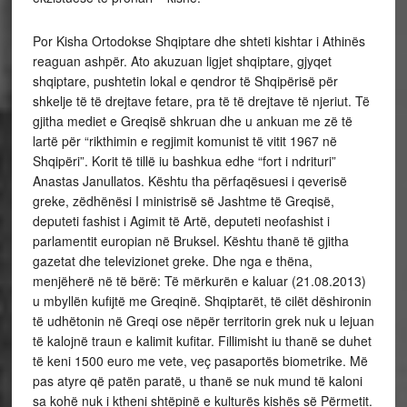
Por Kisha Ortodokse Shqiptare dhe shteti kishtar i Athinës
reaguan ashpër. Ato akuzuan ligjet shqiptare, gjyqet
shqiptare, pushtetin lokal e qendror të Shqipërisë për
shkelje të të drejtave fetare, pra të të drejtave të njeriut. Të
gjitha mediet e Greqisë shkruan dhe u ankuan me zë të
lartë për “rikthimin e regjimit komunist të vitit 1967 në
Shqipëri”. Korit të tillë iu bashkua edhe “fort i ndrituri”
Anastas Janullatos. Kështu tha përfaqësuesi i qeverisë
greke, zëdhënësi I ministrisë së Jashtme të Greqisë,
deputeti fashist i Agimit të Artë, deputeti neofashist i
parlamentit europian në Bruksel. Kështu thanë të gjitha
gazetat dhe televizionet greke. Dhe nga e thëna,
menjëherë në të bërë: Të mërkurën e kaluar (21.08.2013)
u mbyllën kufijtë me Greqinë. Shqiptarët, të cilët dëshironin
të udhëtonin në Greqi ose nëpër territorin grek nuk u lejuan
të kalojnë traun e kalimit kufitar. Fillimisht iu thanë se duhet
të keni 1500 euro me vete, veç pasaportës biometrike. Më
pas atyre që patën paratë, u thanë se nuk mund të kaloni
sa kohë nuk i ktheni shtëpinë e kulturës kishës së Përmetit.