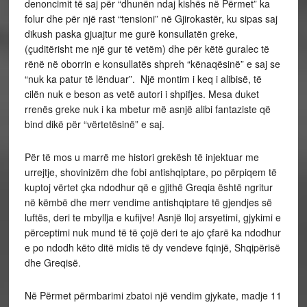
denoncimit të saj për “dhunën ndaj kishës në Përmet” ka
folur dhe për një rast “tensioni” në Gjirokastër, ku sipas saj
dikush paska gjuajtur me gurë konsullatën greke,
(çuditërisht me një gur të vetëm) dhe për këtë guralec të
rënë në oborrin e konsullatës shpreh “kënaqësinë” e saj se
“nuk ka patur të lënduar”. Një montim i keq i alibisë, të
cilën nuk e beson as vetë autori i shpifjes. Mesa duket
rrenës greke nuk i ka mbetur më asnjë alibi fantaziste që
bind dikë për “vërtetësinë” e saj.
Për të mos u marrë me histori grekësh të injektuar me
urrejtje, shovinizëm dhe fobi antishqiptare, po përpiqem të
kuptoj vërtet çka ndodhur që e gjithë Greqia është ngritur
në këmbë dhe merr vendime antishqiptare të gjendjes së
luftës, deri te mbyllja e kufijve! Asnjë lloj arsyetimi, gjykimi e
përceptimi nuk mund të të çojë deri te ajo çfarë ka ndodhur
e po ndodh këto ditë midis të dy vendeve fqinjë, Shqipërisë
dhe Greqisë.
Në Përmet përmbarimi zbatoi një vendim gjykate, madje 11