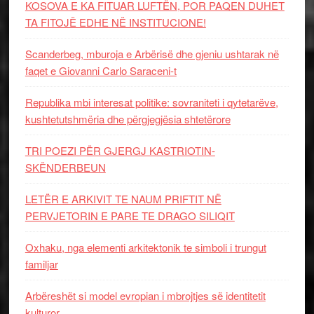
KOSOVA E KA FITUAR LUFTËN, POR PAQEN DUHET
TA FITOJË EDHE NË INSTITUCIONE!
Scanderbeg, mburoja e Arbërisë dhe gjeniu ushtarak në
faqet e Giovanni Carlo Saraceni-t
Republika mbi interesat politike: sovraniteti i qytetarëve,
kushtetutshmëria dhe përgjegjësia shtetërore
TRI POEZI PËR GJERGJ KASTRIOTIN-
SKËNDERBEUN
LETËR E ARKIVIT TE NAUM PRIFTIT NË
PERVJETORIN E PARE TE DRAGO SILIQIT
Oxhaku, nga elementi arkitektonik te simboli i trungut
familjar
Arbëreshët si model evropian i mbrojtjes së identitetit
kulturor