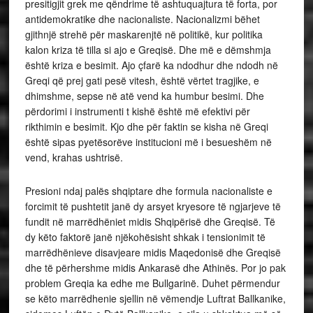
presitigjit grek me qëndrime të ashtuquajtura të forta, por
antidemokratike dhe nacionaliste. Nacionalizmi bëhet
gjithnjë strehë për maskarenjtë në politikë, kur politika
kalon kriza të tilla si ajo e Greqisë. Dhe më e dëmshmja
është kriza e besimit. Ajo çfarë ka ndodhur dhe ndodh në
Greqi që prej gati pesë vitesh, është vërtet tragjike, e
dhimshme, sepse në atë vend ka humbur besimi. Dhe
përdorimi i instrumenti t kishë është më efektivi për
rikthimin e besimit. Kjo dhe për faktin se kisha në Greqi
është sipas pyetësorëve institucioni më i besueshëm në
vend, krahas ushtrisë.
Presioni ndaj palës shqiptare dhe formula nacionaliste e
forcimit të pushtetit janë dy arsyet kryesore të ngjarjeve të
fundit në marrëdhëniet midis Shqipërisë dhe Greqisë. Të
dy këto faktorë janë njëkohësisht shkak i tensionimit të
marrëdhënieve disavjeare midis Maqedonisë dhe Greqisë
dhe të përhershme midis Ankarasë dhe Athinës. Por jo pak
problem Greqia ka edhe me Bullgarinë. Duhet përmendur
se këto marrëdhenie sjellin në vëmendje Luftrat Ballkanike,