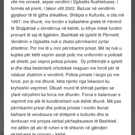
vite me vonesë, sepse vendimi i Gjykatës Kushtetuese, i
formës së prerë, i takon vitit 2002. Bazuar në vendimin
gjyqësor të të gjitha shkallëve, Shtëpia e Kulturës, e cila më
1997, me dhunë, me forcën e kallashëve grekë të rrënimit
të Shqipërisë u shndërrua në kishtë, iu kthye mësë fundmi
pronarit të saj të ligjshëm, Bashkisë së qytetit të Përmetit.
Vendimin e Gjykatës nuk e zbatoi përmbarimi zyrtar
shtetëror. Por me të u mor përmbarimi privat. Më tej nuk u
kujdes për këtë veprim asnjë polic me uniformën e policisë
së shtetit, por veproi policia private. Dy priftërinjtë e qytetit
si dhe disa besimtarë ortodoksë reaguan me forcë për të
ndaluar zbatimin e vendimit. Policia private i largoi po me
forcë, por jo me dhunë, këta njerëz nga lokacioni ku
kryheshin veprimet. Dikush mund të shtrojë pyetjen se
çfarë ndryshimi ka forca me dhunën. Forca e balancuar e
veprimit me atë të kundërshtarit nuk është dhunë. Më pas
përmbarimi privat dhe policia private i morën ikonat
kishtare të vendosura në shtëpinë e kulturës dhe ia
dorëzuan më proçes-verbal përfaqësuesve të Bashkisë,
me qëllim që ato të ruhen e të shkonin në gjëndjen
ekzistuese te pronari – kishë.