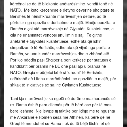
kërcënoi se do të bllokonte anëtarësimine vendit tonë në
NATO. Me këto kërcënime e detyroi qeverinë shqiptare të
Berishës të nënshkruante marrëveshjen detare, aq të
përfolur nga opozita e derisotme e majtë. Madje opozita e
Ramës e çoi atë marrëveshje në Gjykatën Kushtetuese, e
cila në unanimitet vendosi anullimin e saj. Të gjithë
anëtarët e Gjykatës kushtetuese, edhe ata që ishin
simpatizantë të Berishës, edhe ata që vijnë nga partia e
Ramës, votuan kundër marrëveshjes dhe e zhbënë atë.
Por kjo ndodhi pasi Shqipëria bëri kërkesë për statusin e
kandidatit për pranim në BE dhe pasi ajo u pranua në
NATO. Greqia e përjetoi këtë si “dredhi” të Berishës,
ndërkohë që i ftohu marrëdhëniet me opozitën e majtë, për
shkak të iniciativës së saj në Gjykatën Kushtetuese.
Tani kjo marrëveshje ka ngelë në derën e mazhorancës së
re. Rama është para dilemës për të bërë ose për të mos
bërë lëshime. Një lëvizje tij taktike për lidhje më të ngushta
me Ankaranë e Romën sesa me Athinën, ka bërë që në
Greqi të mendohet se Rama nuk do të bëjë lëshimet që