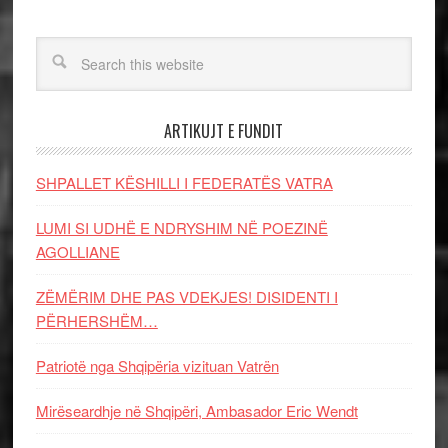
ARTIKUJT E FUNDIT
SHPALLET KËSHILLI I FEDERATËS VATRA
LUMI SI UDHË E NDRYSHIM NË POEZINË
AGOLLIANE
ZËMËRIM DHE PAS VDEKJES! DISIDENTI I
PËRHERSHËM…
Patriotë nga Shqipëria vizituan Vatrën
Mirëseardhje në Shqipëri, Ambasador Eric Wendt