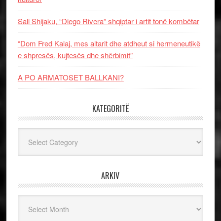
Sali Shijaku, “Diego Rivera” shqiptar i artit tonë kombëtar
“Dom Fred Kalaj, mes altarit dhe atdheut si hermeneutikë
e shpresës, kujtesës dhe shërbimit”
A PO ARMATOSET BALLKANI?
KATEGORITË
Kategoritë
ARKIV
Arkiv