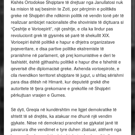
Kishës Ortodokse Shqiptare të drejtuar nga Janullatosi nuk
ka mision të saj besimin te Zoti, por përçimin e politikës
greke në Shqipëri dhe ndikimin politik në vendin tonë për të
realizuar ambicjet nacionaliste dhe shoviniste të diçituara si
“Çeshtje e Vorioepirit”, një çeshtje, e cila ka lindur pas
revolucionit grek të gjysmës së parë të shekullit XIX.
Vorioepiri është politikë e hapur e dhjetra organizatave
joqeveritare, e disa partive politike ekstremiste të
pranishme në parlament, që prej komunistëve e deri te
fashistët, është gjithashtu politikë e hapur dhe e fshehtë e
qeverisë dhe diplomacisë greke. Axhenda vorioepirote, e
cila rivendikon territoret shqiptare të jugut, u shfaq sërishmi
para disa ditësh në Himarë, kur deputetë grekë dhe
autoritete të tjera grekomane e grekofile në Shqipëri
përkujtuan vrasjen e Gumes.
Së dyti, Greqia në kundërshtim me ligjet demokratike të
shtetit të së drejtës, ka atakuar me dhunë një vendim
gjykate. Nëse në demokraci pranohet se gjykatat janë të
pavarura dhe vendimet e tyre duhen zbatuar, atëherë nga