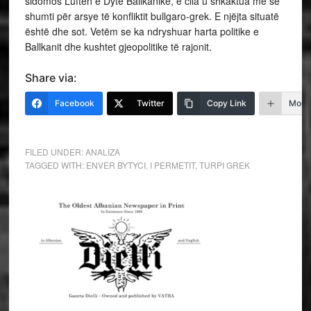
sidomos Luftën e Dytë Ballkanike, e cila u shkaktua më së
shumti për arsye të konfliktit bullgaro-grek. E njëjta situatë
është dhe sot. Vetëm se ka ndryshuar harta politike e
Ballkanit dhe kushtet gjeopolitike të rajonit.
Share via:
Facebook
Twitter
Copy Link
More
FILED UNDER:
ANALIZA
TAGGED WITH:
ENVER BYTYCI
,
I PERMETIT
,
TURPI GREK