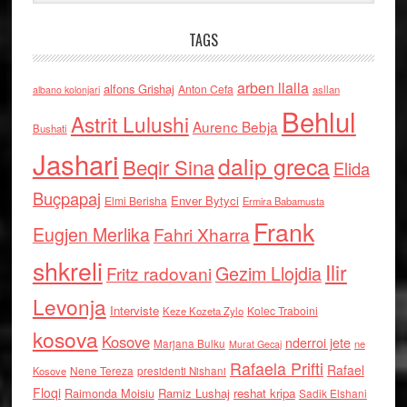
TAGS
arben llalla
alfons Grishaj
Anton Cefa
asllan
albano kolonjari
Behlul
Astrit Lulushi
Aurenc Bebja
Bushati
Jashari
dalip greca
Beqir Sina
Elida
Buçpapaj
Enver Bytyci
Elmi Berisha
Ermira Babamusta
Frank
Eugjen Merlika
Fahri Xharra
shkreli
Ilir
Gezim Llojdia
Fritz radovani
Levonja
Interviste
Kolec Traboini
Keze Kozeta Zylo
kosova
Kosove
nderroi jete
Marjana Bulku
ne
Murat Gecaj
Rafaela Prifti
Rafael
Nene Tereza
Kosove
presidenti Nishani
Floqi
Raimonda Moisiu
Ramiz Lushaj
reshat kripa
Sadik Elshani