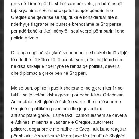
grek në Tiranë për t’u shfajësuar për vete, pa bërë asnjë
faj. Kryeministri Berisha e qortoi ashpër qëndrimin e
Greqisë dhe qeverisë së saj, duke e konsideruar atë si
ndërhyrje flagrante në punët e brendshme të Shqipërisë,
por ndërkohë kritikoi mënyrën sesi veproi përmbarimi dhe
policia private.
Dhe nga e gjithë kjo çfarë ka ndodhur e si duket do të vijojë
të ndodhë në këto ditë të nxehta vere, dëshiroj të ndalem
në disa shkelje e ndërhyrje të rënda që politika, qeveria
dhe diplomacia greke bën në Shqipëri.
Më së pari, opinioni publik shqiptar e më gjerë rikonfirmoi
faktin se jo vetëm kisha greke, por edhe Kisha Ortodokse
Autoqefale e Shqipërisë është e varur dhe e njësuar me
Greqinë e politikën qeveritare dhe joqeveritare
antishqiptare greke. Eshtë fakt i pamohueshëm se qeveria
e Athinës, ministria e Jashtme e Greqisë, autoritetet
policore, doganore e me radhë në Greqi nuk kanë reaguar
për shkak “të shkeljes së të drejtave të njeriut” në Shqipëri,