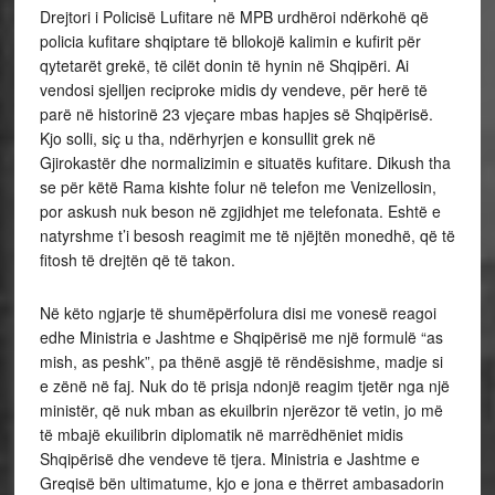
Drejtori i Policisë Lufitare në MPB urdhëroi ndërkohë që
policia kufitare shqiptare të bllokojë kalimin e kufirit për
qytetarët grekë, të cilët donin të hynin në Shqipëri. Ai
vendosi sjelljen reciproke midis dy vendeve, për herë të
parë në historinë 23 vjeçare mbas hapjes së Shqipërisë.
Kjo solli, siç u tha, ndërhyrjen e konsullit grek në
Gjirokastër dhe normalizimin e situatës kufitare. Dikush tha
se për këtë Rama kishte folur në telefon me Venizellosin,
por askush nuk beson në zgjidhjet me telefonata. Eshtë e
natyrshme t’i besosh reagimit me të njëjtën monedhë, që të
fitosh të drejtën që të takon.
Në këto ngjarje të shumëpërfolura disi me vonesë reagoi
edhe Ministria e Jashtme e Shqipërisë me një formulë “as
mish, as peshk”, pa thënë asgjë të rëndësishme, madje si
e zënë në faj. Nuk do të prisja ndonjë reagim tjetër nga një
ministër, që nuk mban as ekuilbrin njerëzor të vetin, jo më
të mbajë ekuilibrin diplomatik në marrëdhëniet midis
Shqipërisë dhe vendeve të tjera. Ministria e Jashtme e
Greqisë bën ultimatume, kjo e jona e thërret ambasadorin