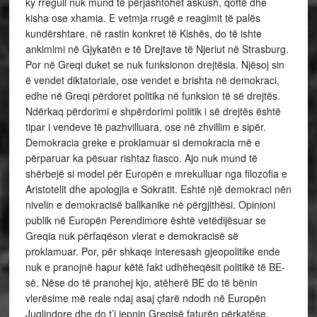
ky rregull nuk mund të përjashtohet askush, qoftë dhe
kisha ose xhamia. E vetmja rrugë e reagimit të palës
kundërshtare, në rastin konkret të Kishës, do të ishte
ankimimi në Gjykatën e të Drejtave të Njeriut në Strasburg.
Por në Greqi duket se nuk funksionon drejtësia. Njësoj sin
ë vendet diktatoriale, ose vendet e brishta në demokraci,
edhe në Greqi përdoret politika në funksion të së drejtës.
Ndërkaq përdorimi e shpërdorimi politik i së drejtës është
tipar i vendeve të pazhvilluara, ose në zhvillim e sipër.
Demokracia greke e proklamuar si demokracia më e
përparuar ka pësuar rishtaz fiasco. Ajo nuk mund të
shërbejë si model për Europën e mrekulluar nga filozofia e
Aristotelit dhe apologjia e Sokratit. Eshtë një demokraci nën
nivelin e demokracisë ballkanike në përgjithësi. Opinioni
publik në Europën Perendimore është vetëdijësuar se
Greqia nuk përfaqëson vlerat e demokracisë së
proklamuar. Por, për shkaqe interesash gjeopolitike ende
nuk e pranojnë hapur këtë fakt udhëheqësit politikë të BE-
së. Nëse do të pranohej kjo, atëherë BE do të bënin
vlerësime më reale ndaj asaj çfarë ndodh në Europën
Juglindore dhe do t’i jepnin Greqisë faturën përkatëse,