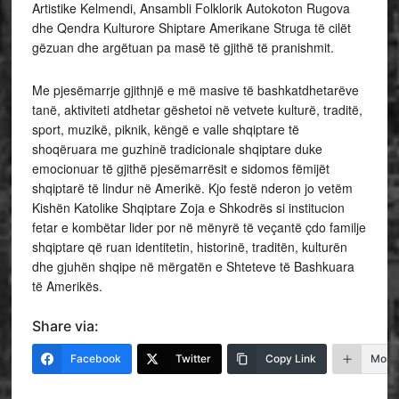
Artistike Kelmendi, Ansambli Folklorik Autokoton Rugova
dhe Qendra Kulturore Shiptare Amerikane Struga të cilët
gëzuan dhe argëtuan pa masë të gjithë të pranishmit.
Me pjesëmarrje gjithnjë e më masive të bashkatdhetarëve
tanë, aktiviteti atdhetar gëshetoi në vetvete kulturë, traditë,
sport, muzikë, piknik, këngë e valle shqiptare të
shoqëruara me guzhinë tradicionale shqiptare duke
emocionuar të gjithë pjesëmarrësit e sidomos fëmijët
shqiptarë të lindur në Amerikë. Kjo festë nderon jo vetëm
Kishën Katolike Shqiptare Zoja e Shkodrës si institucion
fetar e kombëtar lider por në mënyrë të veçantë çdo familje
shqiptare që ruan identitetin, historinë, traditën, kulturën
dhe gjuhën shqipe në mërgatën e Shteteve të Bashkuara
të Amerikës.
Share via:
Facebook
Twitter
Copy Link
More