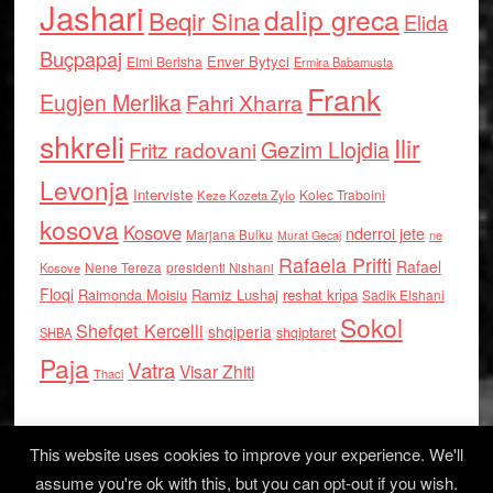
Jashari
dalip greca
Beqir Sina
Elida
Buçpapaj
Enver Bytyci
Elmi Berisha
Ermira Babamusta
Frank
Eugjen Merlika
Fahri Xharra
shkreli
Ilir
Gezim Llojdia
Fritz radovani
Levonja
Interviste
Kolec Traboini
Keze Kozeta Zylo
kosova
Kosove
nderroi jete
Marjana Bulku
ne
Murat Gecaj
Rafaela Prifti
Rafael
Nene Tereza
Kosove
presidenti Nishani
Floqi
Raimonda Moisiu
Ramiz Lushaj
reshat kripa
Sadik Elshani
Sokol
Shefqet Kercelli
shqiperia
shqiptaret
SHBA
Paja
Vatra
Visar Zhiti
Thaci
This website uses cookies to improve your experience. We'll
assume you're ok with this, but you can opt-out if you wish.