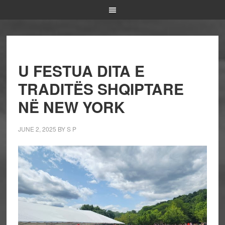
U FESTUA DITA E
TRADITËS SHQIPTARE
NË NEW YORK
JUNE 2, 2025
BY
S P