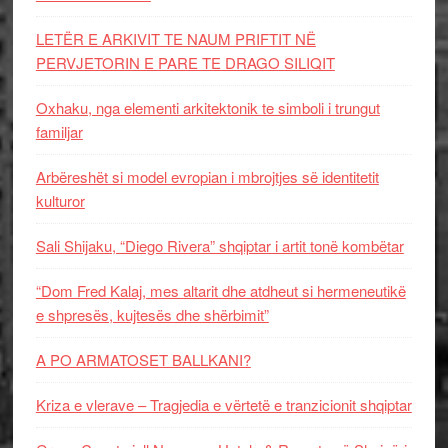
LETËR E ARKIVIT TE NAUM PRIFTIT NË
PERVJETORIN E PARE TE DRAGO SILIQIT
Oxhaku, nga elementi arkitektonik te simboli i trungut
familjar
Arbëreshët si model evropian i mbrojtjes së identitetit
kulturor
Sali Shijaku, “Diego Rivera” shqiptar i artit tonë kombëtar
“Dom Fred Kalaj, mes altarit dhe atdheut si hermeneutikë
e shpresës, kujtesës dhe shërbimit”
A PO ARMATOSET BALLKANI?
Kriza e vlerave – Tragjedia e vërtetë e tranzicionit shqiptar