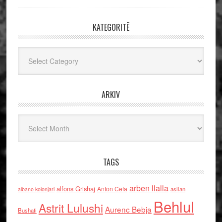
KATEGORITË
Kategoritë
ARKIV
Arkiv
TAGS
arben llalla
alfons Grishaj
Anton Cefa
asllan
albano kolonjari
Behlul
Astrit Lulushi
Aurenc Bebja
Bushati