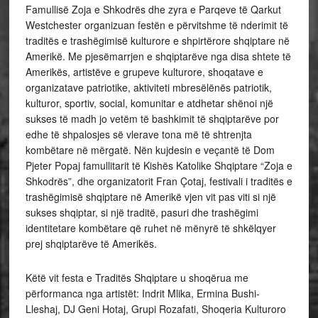
Famullisë Zoja e Shkodrës dhe zyra e Parqeve të Qarkut
Westchester organizuan festën e përvitshme të nderimit të
traditës e trashëgimisë kulturore e shpirtërore shqiptare në
Amerikë. Me pjesëmarrjen e shqiptarëve nga disa shtete të
Amerikës, artistëve e grupeve kulturore, shoqatave e
organizatave patriotike, aktiviteti mbresëlënës
patriotik,
kulturor, sportiv, social, komunitar e atdhetar shënoi një
sukses të madh jo vetëm të bashkimit të shqiptarëve por
edhe të shpalosjes së vlerave tona më të shtrenjta
kombëtare në mërgatë. Nën kujdesin e veçantë të Dom
Pjeter Popaj famullitarit të Kishës Katolike Shqiptare “Zoja e
Shkodrës”, dhe organizatorit Fran Çotaj, festivali i traditës e
trashëgimisë shqiptare në Amerikë vjen vit pas viti si një
sukses shqiptar, si një traditë, pasuri dhe trashëgimi
identitetare kombëtare që ruhet në mënyrë të shkëlqyer
prej shqiptarëve të Amerikës.
Këtë vit festa e Traditës Shqiptare u shoqërua me
përformanca nga artistët: Indrit Mlika, Ermina Bushi-
Lleshaj, DJ Geni Hotaj, Grupi Rozafati, Shoqeria Kulturoro