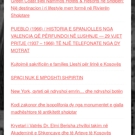
Green Coast sjell Nammos Hotels & Resorts në Shqipëri:
Një destinacion i ri lifestyle merr formë në Rivierën
Shqiptare
PUEBLO (1966) / HISTORIA E SPANJOLLES NGA
VALENCIA QË PËRFUNDOI NË LUSHNJE — 29 VJET
PRITJE (1937 – 1966) TË NJË TELEFONATE NGA DY
MOTRAT
Kujtojmë sakrificën e familjes Lleshi për lirinë e Kosovës
SPAÇI NUK E MPOSHTI SHPIRTIN
New York, qyteti që ndryshoi emrin… dhe ndryshoi botën
Kodi zakonor dhe isopolifonia dy nga monumentet e gjalla
madhështore të antikitetit shqiptar
Kryetari i Vatrës Dr. Elmi Berisha zhvilloi takim në
Akademinë e Shkencave dhe të Arteve të Kosovës