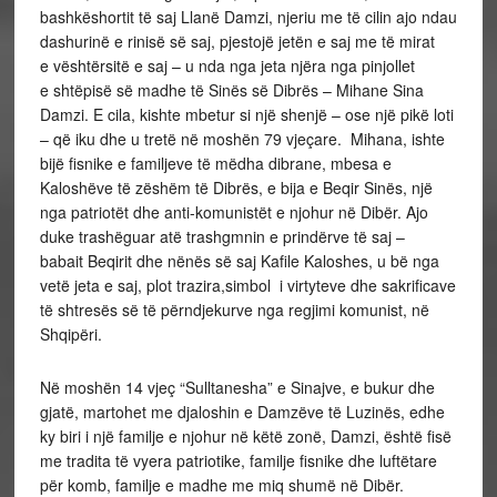
bashkëshortit të saj Llanë Damzi, njeriu me të cilin ajo ndau
dashurinë e rinisë së saj, pjestojë jetën e saj me të mirat
e vështërsitë e saj – u nda nga jeta njëra nga pinjollet
e shtëpisë së madhe të Sinës së Dibrës – Mihane Sina
Damzi. E cila, kishte mbetur si një shenjë – ose një pikë loti
– që iku dhe u tretë në moshën 79 vjeçare. Mihana, ishte
bijë fisnike e familjeve të mëdha dibrane, mbesa e
Kaloshëve të zëshëm të Dibrës, e bija e Beqir Sinës, një
nga patriotët dhe anti-komunistët e njohur në Dibër. Ajo
duke trashëguar atë trashgmnin e prindërve të saj –
babait Beqirit dhe nënës së saj Kafile Kaloshes, u bë nga
vetë jeta e saj, plot trazira,simbol i virtyteve dhe sakrificave
të shtresës së të përndjekurve nga regjimi komunist, në
Shqipëri.
Në moshën 14 vjeç “Sulltanesha” e Sinajve, e bukur dhe
gjatë, martohet me djaloshin e Damzëve të Luzinës, edhe
ky biri i një familje e njohur në këtë zonë, Damzi, është fisë
me tradita të vyera patriotike, familje fisnike dhe luftëtare
për komb, familje e madhe me miq shumë në Dibër.