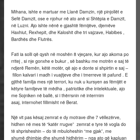
Mihana, ishte e martuar me Llanë Damzin, një pinjollët e
Sefë Damzit, ose e njohur në ato anë si Shtëpia e Damzit,
në Luzni. Ajo ishte nënë e gjashtë fëmijëve, djemëve
Haxhiut, Rexhepit, dhe Kaloshit dhe tri vajzave, Habibes ,
Bardhës dhe Flutrës.
Fati ia solli që qysh në moshën 8 vjeçare, kur ajo akoma po
rritej , si nje gonxhe e bukur , së bashku me motrën e saj të
ndjerë Remën, këtë motër, që ajo e donte si shpirtin e saj –
fillon kalvari i madh i vuajtjeve dhe i tmerreve të pafund . E
gjithë familja mes një terrori, ku nuk u kursyen as fëmijët e
këtyre familjeve të mëdha , patriotike dhe intelektuale, ajo
me Sojniken në ballë, si i thërrsnin në interrnim
asaj, internohet fillimisht në Berat.
Një vit pas kësaj zemrat e dy motrave dhe 7 vëllezërve,
hidhen në mes të “katër rrugve” zemrat e tyre të vogla do
të shprisheshin – do të mbuloheshin “me gjak”, me
shumë dhimbje dhe shumë hidhërim – nga ato që kapluan