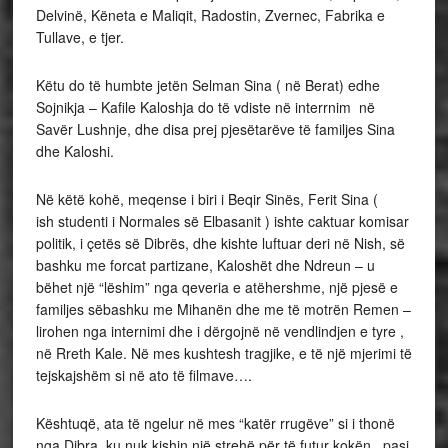
Delvinë, Këneta e Maliqit, Radostin, Zvernec, Fabrika e
Tullave, e tjer.
Këtu do të humbte jetën Selman Sina ( në Berat) edhe
Sojnikja – Kafile Kaloshja do të vdiste në interrnim në
Savër Lushnje, dhe disa prej pjesëtarëve të familjes Sina
dhe Kaloshi.
Në këtë kohë, meqense i biri i Beqir Sinës, Ferit Sina (
ish studenti i Normales së Elbasanit ) ishte caktuar komisar
politik, i çetës së Dibrës, dhe kishte luftuar deri në Nish, së
bashku me forcat partizane, Kaloshët dhe Ndreun – u
bëhet një “lëshim” nga qeveria e atëhershme, një pjesë e
familjes sëbashku me Mihanën dhe me të motrën Remen –
lirohen nga internimi dhe i dërgojnë në vendlindjen e tyre ,
në Rreth Kale. Në mes kushtesh tragjike, e të një mjerimi të
tejskajshëm si në ato të filmave….
Kështuqë, ata të ngelur në mes “katër rrugëve” si i thonë
nga Dibra, ku nuk kishin një strehë për të futur kokën , pasi