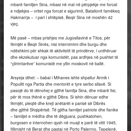
mbarë familjen Sina, mbasi në mal në përpjekje me forcat
e ndjekjes – vritet nga forcat e sigurimit, Batalionit famëkeq
Hakmarrja – i pari i shtëpisë, Beqir Sina në moshën 42
vjeç.
Më pasë – mbas prishjes me Jugosllavinë e Titos, për
fëmijët e Beqir Sinës, nisi internimimi dhe burgu dhe
ndëshkimi për shkak të aktivitetit të prindërve, i urdhëruar
dhe ekzekutuar nga komunistët, pas ardhjes në pushtet të
“çlirimtarëve” komunistë me yllin moskovit në ballë.
Arsyeja dihet: – babai i Mihanes ishte shpallur Armik i
Popullit nga Partia dhe mentorët e tyre serbo sllavë. Si
pasojë do të dënohej e gjithë familja Sina, dhe mbarë fisi,
për të mos thënë e gjithë Dibra. Si ishin dënuar edhe
fëmijët, pleqtë dhe krejt anëtarët e parisë së Dibrës
dhe gjithë Shqipërisë. Të gjitha familjet patriote dhe fisnike
– familjet e mëdha dhe të dëgjuara, pushkatohen,
burgosen e internohen qysh në muajt e parë të vitit 1945,
fillimisht në Berat dhe pastaj në Porto Palermo, Tepelenë,