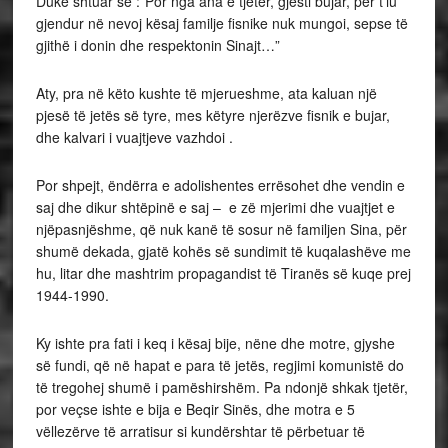
Duke shtuar se :”Por nga ana e tjetër, gjesti bujar, për t’iu
gjendur në nevoj kësaj familje fisnike nuk mungoi, sepse të
gjithë i donin dhe respektonin Sinajt…”
Aty, pra në këto kushte të mjerueshme, ata kaluan një
pjesë të jetës së tyre, mes këtyre njerëzve fisnik e bujar,
dhe kalvari i vuajtjeve vazhdoi .
Por shpejt, ëndërra e adolishentes errësohet dhe vendin e
saj dhe dikur shtëpinë e saj – e zë mjerimi dhe vuajtjet e
njëpasnjëshme, që nuk kanë të sosur në familjen Sina, për
shumë dekada, gjatë kohës së sundimit të kuqalashëve me
hu, litar dhe mashtrim propagandist të Tiranës së kuqe prej
1944-1990.
Ky ishte pra fati i keq i kësaj bije, nëne dhe motre, gjyshe
së fundi, që në hapat e para të jetës, regjimi komunistë do
të tregohej shumë i pamëshirshëm. Pa ndonjë shkak tjetër,
por veçse ishte e bija e Beqir Sinës, dhe motra e 5
vëllezërve të arratisur si kundërshtar të përbetuar të