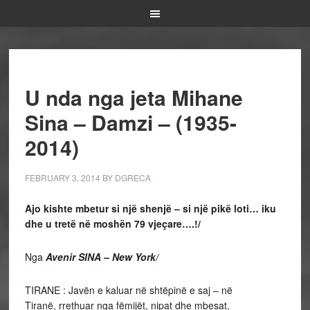
U nda nga jeta Mihane
Sina – Damzi – (1935-
2014)
FEBRUARY 3, 2014
BY
DGRECA
Ajo kishte mbetur si një shenjë – si një pikë loti… iku
dhe u tretë në moshën 79 vjeçare….!/
Nga
Avenir SINA – New York/
TIRANE : Javën e kaluar në shtëpinë e saj – në
Tiranë, rrethuar nga fëmijët, nipat dhe mbesat,