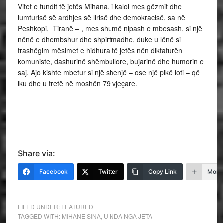
Vitet e fundit të jetës Mihana, i kaloi mes gëzmit dhe
lumturisë së ardhjes së lirisë dhe demokracisë, sa në
Peshkopi, Tiranë – , mes shumë nipash e mbesash, si një
nënë e dhembshur dhe shpirtmadhe, duke u lënë si
trashëgim mësimet e hidhura të jetës nën diktaturën
komuniste, dashurinë shëmbullore, bujarinë dhe humorin e
saj. Ajo kishte mbetur si një shenjë – ose një pikë loti – që
iku dhe u tretë në moshën 79 vjeçare.
Share via:
Facebook
Twitter
Copy Link
More
FILED UNDER:
FEATURED
TAGGED WITH:
MIHANE SINA
,
U NDA NGA JETA