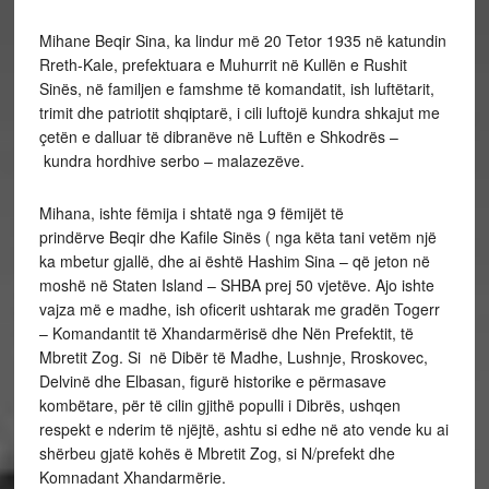
Mihane Beqir Sina, ka lindur më 20 Tetor 1935 në katundin
Rreth-Kale, prefektuara e Muhurrit në Kullën e Rushit
Sinës, në familjen e famshme të komandatit, ish luftëtarit,
trimit dhe patriotit shqiptarë, i cili luftojë kundra shkajut me
çetën e dalluar të dibranëve në Luftën e Shkodrës –
kundra hordhive serbo – malazezëve.
Mihana, ishte fëmija i shtatë nga 9 fëmijët të
prindërve Beqir dhe Kafile Sinës ( nga këta tani vetëm një
ka mbetur gjallë, dhe ai është Hashim Sina – që jeton në
moshë në Staten Island – SHBA prej 50 vjetëve. Ajo ishte
vajza më e madhe, ish oficerit ushtarak me gradën Togerr
– Komandantit të Xhandarmërisë dhe Nën Prefektit, të
Mbretit Zog. Si në Dibër të Madhe, Lushnje, Rroskovec,
Delvinë dhe Elbasan, figurë historike e përmasave
kombëtare, për të cilin gjithë populli i Dibrës, ushqen
respekt e nderim të njëjtë, ashtu si edhe në ato vende ku ai
shërbeu gjatë kohës ë Mbretit Zog, si N/prefekt dhe
Komnadant Xhandarmërie.