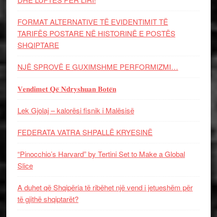
FORMAT ALTERNATIVE TË EVIDENTIMIT TË
TARIFËS POSTARE NË HISTORINË E POSTËS
SHQIPTARE
NJË SPROVË E GUXIMSHME PERFORMIZMI…
𝐕𝐞𝐧𝐝𝐢𝐦𝐞𝐭 𝐐𝐞̈ 𝐍𝐝𝐫𝐲𝐬𝐡𝐮𝐚𝐧 𝐁𝐨𝐭𝐞̈𝐧
Lek Gjolaj – kalorësi fisnik i Malësisë
FEDERATA VATRA SHPALLË KRYESINË
“Pinocchio’s Harvard” by Tertini Set to Make a Global
Slice
A duhet që Shqipëria të ribëhet një vend i jetueshëm për
të gjithë shqiptarët?