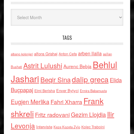
Arkiv
TAGS
arben llalla
alfons Grishaj
Anton Cefa
asllan
albano kolonjari
Behlul
Astrit Lulushi
Aurenc Bebja
Bushati
Jashari
dalip greca
Beqir Sina
Elida
Buçpapaj
Enver Bytyci
Elmi Berisha
Ermira Babamusta
Frank
Eugjen Merlika
Fahri Xharra
shkreli
Ilir
Gezim Llojdia
Fritz radovani
Levonja
Interviste
Kolec Traboini
Keze Kozeta Zylo