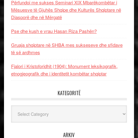
Përfundoi me sukses Seminari XIX Mbarëkombëtar i
Mësuesve të Gjuhës Shqipe dhe Kulturës Shqiptare në
Diasporë dhe në Mërgatë
Pse dhe kush e vrau Hasan Riza Pashën?
Gruaja shqiptare në SHBA mes sukseseve dhe sfidave
të së ardhmes
Fjalori i Kristoforidhit (1904): Monument leksikografik,
etnogjeografik dhe i identitetit kombëtar shqiptar
KATEGORITË
Kategoritë
ARKIV