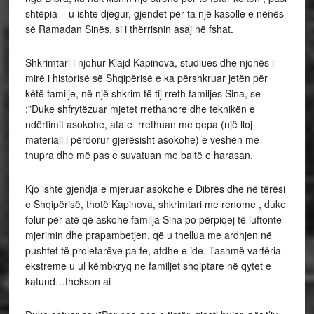
shtëpia – u ishte djegur, gjendet për ta një kasolle e nënës
së Ramadan Sinës, si i thërrisnin asaj në fshat.
Shkrimtari i njohur Klajd Kapinova, studiues dhe njohës i
mirë i historisë së Shqipërisë e ka përshkruar jetën për
këtë familje, në një shkrim të tij rreth familjes Sina, se
:”Duke shfrytëzuar mjetet rrethanore dhe teknikën e
ndërtimit asokohe, ata e rrethuan me qepa (një lloj
materiali i përdorur gjerësisht asokohe) e veshën me
thupra dhe më pas e suvatuan me baltë e harasan.
Kjo ishte gjendja e mjeruar asokohe e Dibrës dhe në tërësi
e Shqipërisë, thotë Kapinova, shkrimtari me renome , duke
folur për atë që askohe familja Sina po përpiqej të luftonte
mjerimin dhe prapambetjen, që u thellua me ardhjen në
pushtet të proletarëve pa fe, atdhe e ide. Tashmë varfëria
ekstreme u ul këmbkryq ne familjet shqiptare në qytet e
katund…thekson ai