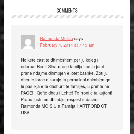
COMMENTS
Raimonda Moisiu
says
February 4, 2014 at 7:45 am
Ne kete cast te dhimbshem per ju koleg i
nderuar Beqir Sina -une e familja ime ju jemi
prane ndajme dhimbjen e lotet bashke. Zoti ju
dhente force e kurajo ta perballoni dhimbjen qe
le pas ikja e te dashurit te familjes, u prehte ne
PAQE! I Qofte dheu i Lehte! Te rroni e ta kujtoni!
Prane jush me dhimbje, respekt e dashur
Raimonda MOISIU & Familja HARTFORD CT
USA