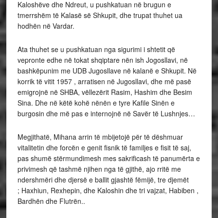
Kaloshëve dhe Ndreut, u pushkatuan në brugun e
tmerrshëm të Kalasë së Shkupit, dhe trupat thuhet ua
hodhën në Vardar.
Ata thuhet se u pushkatuan nga sigurimi i shtetit që
vepronte edhe në tokat shqiptare nën ish Jogosllavi, në
bashkëpunim me UDB Jugosllave në kalanë e Shkupit. Në
korrik të vitit 1957 , arratisen në Jugosllavi, dhe më pasë
emigrojnë në SHBA, vëllezërit Rasim, Hashim dhe Besim
Sina. Dhe në këtë kohë nënën e tyre Kafile Sinën e
burgosin dhe më pas e internojnë në Savër të Lushnjes…
Megjithatë, Mihana arrin të mbijetojë për të dëshmuar
vitalitetin dhe forcën e genit fisnik të familjes e fisit të saj,
pas shumë stërmundimesh mes sakrificash të panumërta e
privimesh që tashmë njihen nga të gjithë, ajo rritë me
ndershmëri dhe djersë e ballit gjashtë fëmijë, tre djemët
; Haxhiun, Rexhepin, dhe Kaloshin dhe tri vajzat, Habiben ,
Bardhën dhe Flutrën..