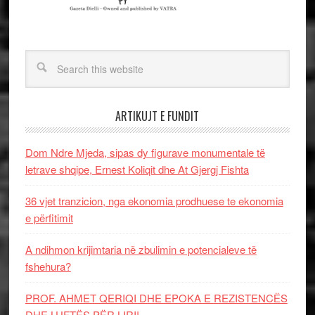
ARTIKUJT E FUNDIT
Dom Ndre Mjeda, sipas dy figurave monumentale të
letrave shqipe, Ernest Koliqit dhe At Gjergj Fishta
36 vjet tranzicion, nga ekonomia prodhuese te ekonomia
e përfitimit
A ndihmon krijimtaria në zbulimin e potencialeve të
fshehura?
PROF. AHMET QERIQI DHE EPOKA E REZISTENCЁS
DHE LUFTЁS PЁR LIRI!