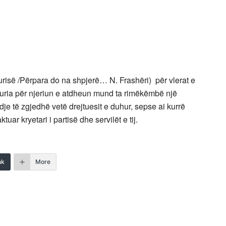
diturisë /Përpara do na shpjerë… N. Frashëri) për vlerat e
shuria për njeriun e atdheun mund ta rimëkëmbë një
ndje të zgjedhë vetë drejtuesit e duhur, sepse ai kurrë
tuar kryetari i partisë dhe servilët e tij.
nk
More