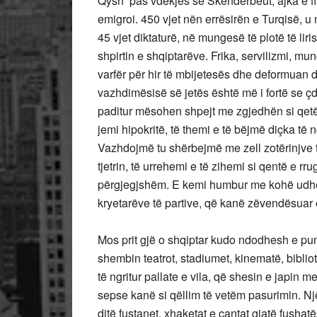
Qysh pas vdekjes së Skënderbeut, ajka e fis
emigroi. 450 vjet nën errësirën e Turqisë, u 
45 vjet diktaturë, në mungesë të plotë të li
shpirtin e shqiptarëve. Frika, servilizmi, mu
varfër për hir të mbijetesës dhe deformuan da
vazhdimësisë së jetës është më i fortë se çdo 
paditur mësohen shpejt me zgjedhën si qe
jemi hipokritë, të themi e të bëjmë diçka t
Vazhdojmë tu shërbejmë me zell zotërinjve të 
tjetrin, të urrehemi e të zihemi si qentë e r
përgjegjshëm. E kemi humbur me kohë udhën
kryetarëve të partive, që kanë zëvendësuar 
Mos prit gjë o shqiptar kudo ndodhesh e pu
shembin teatrot, stadiumet, kinematë, bibliot
të ngritur pallate e vila, që shesin e japin m
sepse kanë si qëllim të vetëm pasurimin. Një
ditë fustanet, xhaketat e çantat gjatë fushat