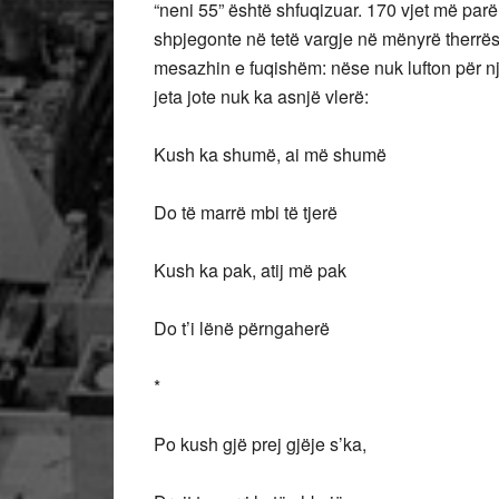
“neni 55” është shfuqizuar. 170 vjet më par
shpjegonte në tetë vargje në mënyrë therrëse
mesazhin e fuqishëm: nëse nuk lufton për një
jeta jote nuk ka asnjë vlerë:
Kush ka shumë, ai më shumë
Do të marrë mbi të tjerë
Kush ka pak, atij më pak
Do t’i lënë përngaherë
*
Po kush gjë prej gjëje s’ka,