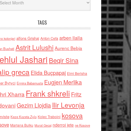
TAGS
arben llalla
alfons Grishaj
Anton Cefa
no kolonjari
Astrit Lulushi
Aurenc Bebja
an Bushati
ehlul Jashari
Beqir Sina
alip greca
Elida Buçpapaj
Elmi Berisha
Eugjen Merlika
er Bytyci
Ermira Babamusta
Frank shkreli
hri Xharra
Fritz
Ilir Levonja
Gezim Llojdia
dovani
kosova
rviste
Kolec Traboini
Keze Kozeta Zylo
sove
nderroi jete
Marjana Bulku
ne Kosove
Murat Gecaj