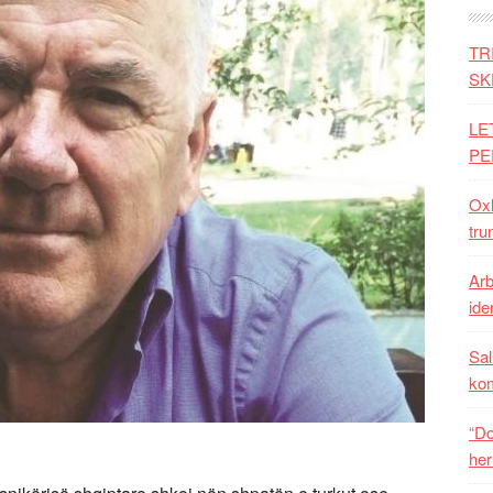
TR
SK
LE
PE
Oxh
tru
Arb
iden
Sal
ko
“Do
her