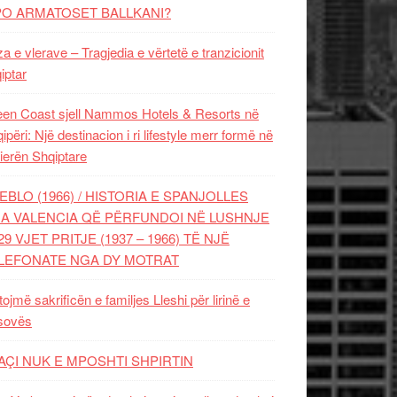
PO ARMATOSET BALLKANI?
za e vlerave – Tragjedia e vërtetë e tranzicionit
iptar
en Coast sjell Nammos Hotels & Resorts në
ipëri: Një destinacion i ri lifestyle merr formë në
ierën Shqiptare
EBLO (1966) / HISTORIA E SPANJOLLES
A VALENCIA QË PËRFUNDOI NË LUSHNJE
29 VJET PRITJE (1937 – 1966) TË NJË
LEFONATE NGA DY MOTRAT
tojmë sakrificën e familjes Lleshi për lirinë e
sovës
AÇI NUK E MPOSHTI SHPIRTIN