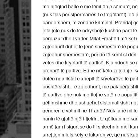
me njëqind halle e me fëmijën e sëmurë, në 
(nuk flas për sipërmarrësit e tregëtarët) që j
pandershëm, mizor dhe kriminel. Prandaj qofs
jeta jote nuk do të ndryshojë kushdo parti të f
përbuzur dhe i varfër. Mitat Frashëri më kot
zgjedhurit duhet të jenë shërbestarë të pop
zgjedhur shërbestarë, por do të kemi si deri
vetes dhe kryetarit të partisë. Kjo ndodh se
pronarë të partive. Edhe në këto zgjedhje, k
dolën nga listat e xhepit të kryetarëve të part
poshtërsisht. Të zgjedhurit, me pak përjasht
të partive dhe nuk meritojnë votën e popullit
qëllimshme dhe ushqehet sistematikisht nga 
qendrën e votimit në Tiranë? Nuk janë milio
hanin të gjallë njëri-tjetrin. U qëlluan me ka
armë jam i sigurt se do t’i shkrehnin mbi ku
urrejtjen midis këtyre fukarenjve, që nuk ku