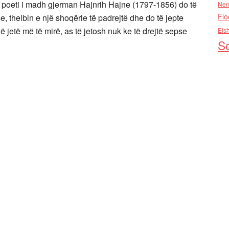
ë poeti i madh gjerman Hajnrih Hajne (1797-1856)
do të
Nen
Flo
, thelbin e një shoqërie të padrejtë dhe do të jepte
 jetë më të mirë, as të jetosh nuk ke të drejtë sepse
Els
So