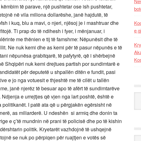
New
këmbim të parave, një pushtetar ose ish pushtetar,
bot
etojnë në vila miliona dollarëshe, janë hajdutë, të
h i kuq, blu a mavi, o njeri, njësoj je i mashtruar dhe
Kod
e g
itojë. Ti prap do të ndihesh i fyer, i mënjanuar, i
 ulërinte me thënien e tij të famshme: Nëpunësit dhe të
Kry
ullit. Ne nuk kemi dhe as kemi për të pasur nëpunës e të
Aka
 tani nëpunësa grabitqarë, të pafytyrë, që i shërbejnë
Ko
 në Shqipëri nuk kemi drejtues partish por sundimtarë e
andidatët për deputetë u shpallën ditën e fundit, pasi
ive e jo nga votuesit e thjeshtë me të cilët u tallën
ime, janë njerëz të besuar apo të afërt të sundimtarëve
Kat
. Ndjenja e urrejtjes që vjen nga lart poshtë, është e
politikanët. I patë ata që u përgjakën egërsisht në
nerë, as miliarderë. U ndeshën si armiq dhe donin ta
rrige e ç’të mundnin në prani të policisë dhe po të kishin
ndërshtarin politik. Kryetarët vazhdojnë të ushqejnë
ptojnë se nuk po përpiqen për ruajtjen e votës së
Ark