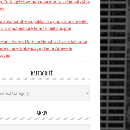
 York, qyteti që ndryshoi emrin… dhe ndryshoi
ën
i zakonor dhe isopolifonia dy nga monumentet
jalla madhështore të antikitetit shqiptar
etari i Vatrës Dr. Elmi Berisha zhvilloi takim në
deminë e Shkencave dhe të Arteve të
sovës
KATEGORITË
egoritë
ARKIV
iv