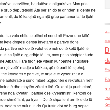
etarëve, servilëve, hajdutëve e oligarkëve. Mos prisni
 e grup deputetësh! Ata sërish do të grinden si qentë në
amenti, do të kalojnë nga një grup parlamentar te tjetri
e.
alba
s derisa vota shitet e blihet si send në Pazar dhe këtë
asll
ë ketë drejtësi derisa kryetarët e partive do të
B
a partive nuk do të votohet e nuk do të ketë fjalë të
uk ka fjalë e zgjedhje të lira, mos prit o shqiptar kudo
d
ë Albani. Para tridhjetë vitesh kur partitë shqiptare
ar një votë” madje u kërkua, që në parti të lejohej,
Env
 kryetarët e partive, të rinjë e të vjetër, rritur e
Fa
në autokratë e sundimtarë. Zgjodhën e rekrutuan rreth
kriminelë dhe mbytën zërat e lirë. Guxoni ju pushtetarë,
ra
she nga kryetari i partisë ose kryeministri; kërkoni që
Inte
 ndershmërisht, pa trysni! Do të shpalleni armik e do të
Ko
ës. Vetëm se nuk nuk do t’ju fusin dot në burg sepse