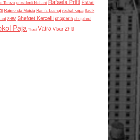
Rafaela Prifti
Rafael
e Tereza
presidenti Nishani
qi
Raimonda Moisiu
Ramiz Lushaj
reshat kripa
Sadik
Shefqet Kercelli
shqiperia
hani
shqiptaret
SHBA
kol Paja
Vatra
Visar Zhiti
Thaci