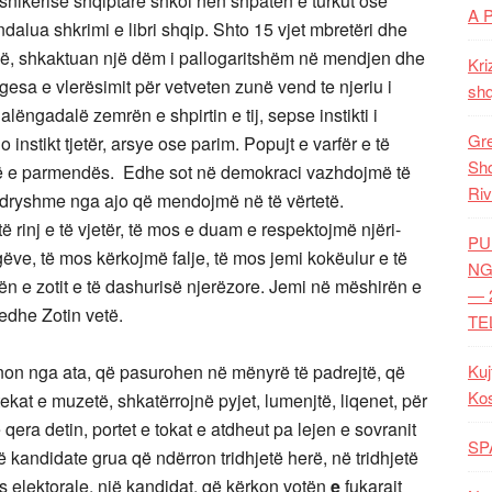
nikërisë shqiptare shkoi nën shpatën e turkut ose
A 
ndalua shkrimi e libri shqip. Shto 15 vjet mbretëri dhe
risë, shkaktuan një dëm i pallogaritshëm në mendjen dhe
Kri
ngesa e vlerësimit për vetveten zunë vend te njeriu i
shq
lëngadalë zemrën e shpirtin e tij, sepse instikti i
Gre
instikt tjetër, arsye ose parim. Popujt e varfër e të
Shq
të e parmendës. Edhe sot në demokraci vazhdojmë të
Riv
ë ndryshme nga ajo që mendojmë në të vërtetë.
rinj e të vjetër,
të mos e duam e respektojmë njëri-
PU
rugëve, të mos kërkojmë falje, të mos jemi kokëulur e të
NG
 e zotit e të dashurisë njerëzore. Jemi në mëshirën e
— 
edhe Zotin vetë.
TE
non nga ata, që pasurohen në mënyrë të padrejtë, që
Kuj
Ko
ekat e muzetë, shkatërrojnë pyjet, lumenjtë, liqenet, për
e qera detin, portet e tokat e atdheut pa lejen e sovranit
SP
 kandidate grua që ndërron tridhjetë herë, në tridhjetë
ës elektorale, një kandidat, që kërkon votën
e
fukarait