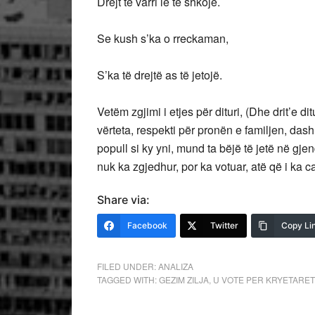
Drejt te varri le të shkojë.
Se kush s’ka o rreckaman,
S’ka të drejtë as të jetojë.
Vetëm zgjimi i etjes për dituri, (Dhe drit’e 
vërteta, respekti për pronën e familjen, da
popull si ky yni, mund ta bëjë të jetë në gje
nuk ka zgjedhur, por ka votuar, atë që i ka cak
Share via:
Facebook
Twitter
Copy Li
FILED UNDER:
ANALIZA
TAGGED WITH:
GEZIM ZILJA
,
U VOTE PER KRYETARET