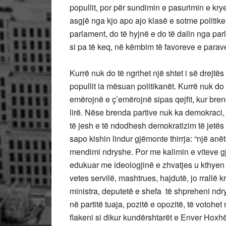
popullit, por për sundimin e pasurimin e kry
asgjë nga kjo apo ajo klasë e sotme politike
parlament, do të hyjnë e do të dalin nga parl
si pa të keq, në këmbim të favoreve e parav
Kurrë nuk do të ngrihet një shtet i së drejtë
popullit ia mësuan politikanët. Kurrë nuk do t
emërojnë e ç’emërojnë sipas qejfit, kur brend
lirë. Nëse brenda partive nuk ka demokraci, n
të jesh e të ndodhesh demokratizim të jetës n
sapo kishin lindur gjëmonte thirrja: “një anët
mendimi ndryshe. Por me kalimin e viteve gjithë
edukuar me ideologjinë e zhvatjes u kthyen 
vetes servilë, mashtrues, hajdutë, jo rrallë 
ministra, deputetë e shefa të shpreheni ndry
në partitë tuaja, pozitë e opozitë, të votohet
flakeni si dikur kundërshtarët e Enver Hoxh