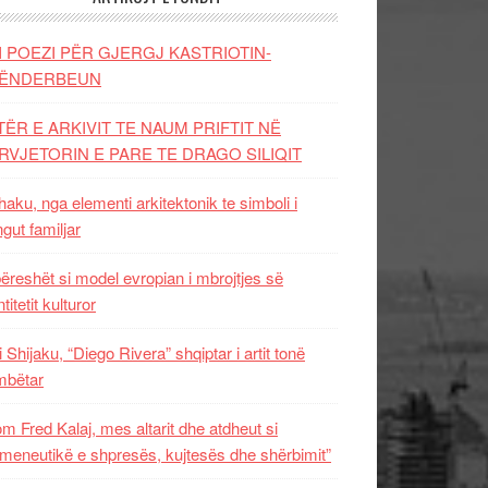
I POEZI PËR GJERGJ KASTRIOTIN-
ËNDERBEUN
TËR E ARKIVIT TE NAUM PRIFTIT NË
RVJETORIN E PARE TE DRAGO SILIQIT
aku, nga elementi arkitektonik te simboli i
ngut familjar
ëreshët si model evropian i mbrojtjes së
titetit kulturor
i Shijaku, “Diego Rivera” shqiptar i artit tonë
mbëtar
m Fred Kalaj, mes altarit dhe atdheut si
meneutikë e shpresës, kujtesës dhe shërbimit”