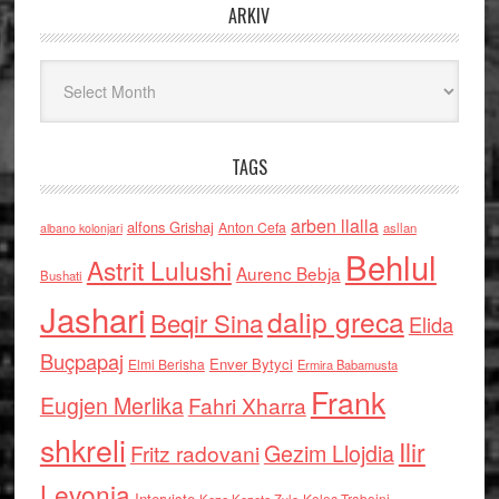
ARKIV
Arkiv
TAGS
arben llalla
alfons Grishaj
Anton Cefa
asllan
albano kolonjari
Behlul
Astrit Lulushi
Aurenc Bebja
Bushati
Jashari
dalip greca
Beqir Sina
Elida
Buçpapaj
Enver Bytyci
Elmi Berisha
Ermira Babamusta
Frank
Eugjen Merlika
Fahri Xharra
shkreli
Ilir
Gezim Llojdia
Fritz radovani
Levonja
Interviste
Kolec Traboini