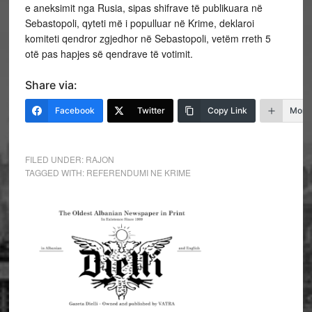
e aneksimit nga Rusia, sipas shifrave të publikuara në
Sebastopoli, qyteti më i populluar në Krime, deklaroi
komiteti qendror zgjedhor në Sebastopoli, vetëm rreth 5
otë pas hapjes së qendrave të votimit.
Share via:
Facebook
Twitter
Copy Link
More
FILED UNDER:
RAJON
TAGGED WITH:
REFERENDUMI NE KRIME