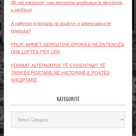
36 vjet tranzicion, nga ekonomia prodhuese te ekonomia
e përfitimit
A ndihmon krijimtaria në zbulimin e potencialeve të
fshehura?
PROF. AHMET QERIQI DHE EPOKA E REZISTENCЁS
DHE LUFTЁS PЁR LIRI!
FORMAT ALTERNATIVE TË EVIDENTIMIT TË
TARIFËS POSTARE NË HISTORINË E POSTËS
SHQIPTARE
KATEGORITË
Kategoritë