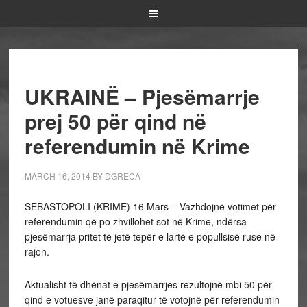
UKRAINË – Pjesëmarrje
prej 50 për qind në
referendumin në Krime
MARCH 16, 2014
BY
DGRECA
SEBASTOPOLI (KRIME) 16 Mars – Vazhdojnë votimet për
referendumin që po zhvillohet sot në Krime, ndërsa
pjesëmarrja pritet të jetë tepër e lartë e popullsisë ruse në
rajon.
Aktualisht të dhënat e pjesëmarrjes rezultojnë mbi 50 për
qind e votuesve janë paraqitur të votojnë për referendumin