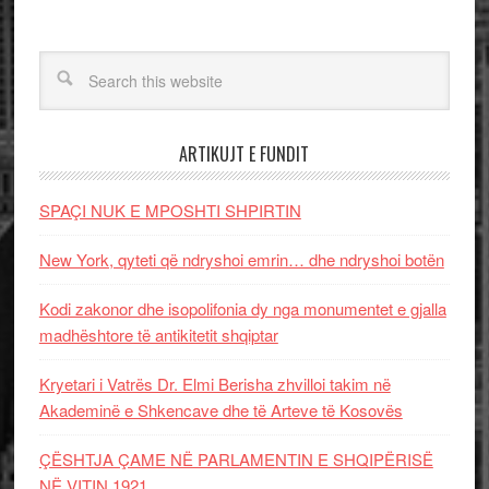
ARTIKUJT E FUNDIT
SPAÇI NUK E MPOSHTI SHPIRTIN
New York, qyteti që ndryshoi emrin… dhe ndryshoi botën
Kodi zakonor dhe isopolifonia dy nga monumentet e gjalla
madhështore të antikitetit shqiptar
Kryetari i Vatrës Dr. Elmi Berisha zhvilloi takim në
Akademinë e Shkencave dhe të Arteve të Kosovës
ÇËSHTJA ÇAME NË PARLAMENTIN E SHQIPËRISË
NË VITIN 1921