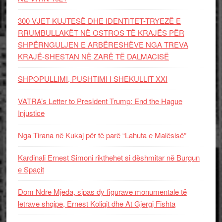
300 VJET KUJTESË DHE IDENTITET-TRYEZË E
RRUMBULLAKËT NË OSTROS TË KRAJËS PËR
SHPËRNGULJEN E ARBËRESHËVE NGA TREVA
KRAJË-SHESTAN NË ZARË TË DALMACISË
SHPOPULLIMI, PUSHTIMI I SHEKULLIT XXI
VATRA’s Letter to President Trump: End the Hague
Injustice
Nga Tirana në Kukaj për të parë “Lahuta e Malësisë”
Kardinali Ernest Simoni rikthehet si dëshmitar në Burgun
e Spaçit
Dom Ndre Mjeda, sipas dy figurave monumentale të
letrave shqipe, Ernest Koliqit dhe At Gjergj Fishta