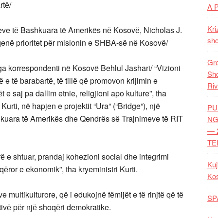
rtё/
A 
Kri
eve tё Bashkuara të Amerikës nё Kosovё, Nicholas J.
shq
qenë prioritet për misionin e SHBA-së në Kosovë/
Gre
 korrespondenti në Kosovë Behlul Jashari/ “Vizioni
Shq
 e tё barabartё, tё tillё qё promovon krijimin e
Riv
 e saj pa dallim etnie, religjioni apo kulture”, tha
urti, në hapjen e projektit “Ura” (“Bridge”), një
PU
hkuara të Amerikës dhe Qendrës së Trajnimeve të RIT
NG
— 
TE
ё e shtuar, prandaj kohezioni social dhe integrimi
Kuj
qёror e ekonomik”, tha kryeministri Kurti.
Ko
e multikulturore, qё i edukojnё fёmijёt e tё rinjtё qё tё
SP
ivё pёr njё shoqёri demokratike.