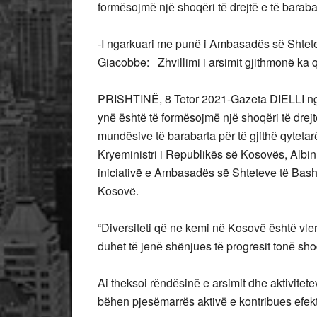
formёsojmё njё shoqёri tё drejtё e tё baraba
-I ngarkuari me punё i Ambasadёs sё Shtet
Giacobbe: Zhvillimi i arsimit gjithmonë ka 
PRISHTINË, 8 Tetor 2021-Gazeta DIELLI nga
ynё ёshtё tё formёsojmё njё shoqёri tё drejtё
mundёsive tё barabarta pёr tё gjithё qytetarёt
Kryeministri i Republikës së Kosovës, Albin K
iniciativë e Ambasadës së Shteteve të Bas
Kosovë.
“Diversiteti qё ne kemi nё Kosovё ёshtё vler
duhet tё jenё shënjues tё progresit tonё sho
Ai theksoi rёndёsinё e arsimit dhe aktivitetev
bёhen pjesёmarrёs aktivё e kontribues efekt