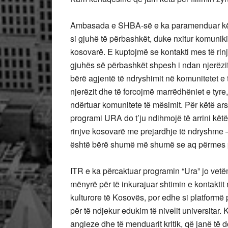
Ambasada e SHBA-së e ka paramenduar këtë
si gjuhë të përbashkët, duke nxitur komuniki
kosovarë. E kuptojmë se kontakti mes të rin
gjuhës së përbashkët shpesh i ndan njerëzit,
bërë agjentë të ndryshimit në komunitetet e t
njerëzit dhe të forcojmë marrëdhëniet e tyr
ndërtuar komunitete të mësimit. Për këtë a
programi URA do t’ju ndihmojë të arrini këtë 
rinjve kosovarë me prejardhje të ndryshme –
është bërë shumë më shumë se aq përmes part
ITR e ka përcaktuar programin “Ura” jo vet
mënyrë për të inkurajuar shtimin e kontakti
kulturore të Kosovës, por edhe si platformë 
për të ndjekur edukim të nivelit universitar. 
angleze dhe të menduarit kritik, që janë t