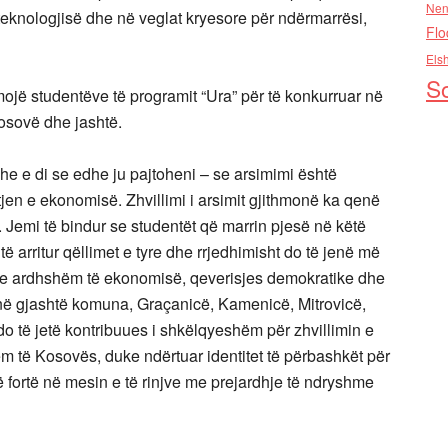
Nen
eknologjisë dhe në veglat kryesore për ndërmarrësi,
Flo
Els
So
hmojë studentëve të programit “Ura” për të konkurruar në
osovë dhe jashtë.
e di se edhe ju pajtoheni – se arsimimi është
itjen e ekonomisë. Zhvillimi i arsimit gjithmonë ka qenë
 Jemi të bindur se studentët që marrin pjesë në këtë
 arritur qëllimet e tyre dhe rrjedhimisht do të jenë më
in e ardhshëm të ekonomisë, qeverisjes demokratike dhe
 në gjashtë komuna, Graçanicë, Kamenicë, Mitrovicë,
do të jetë kontribuues i shkëlqyeshëm për zhvillimin e
m të Kosovës, duke ndërtuar identitet të përbashkët për
 fortë në mesin e të rinjve me prejardhje të ndryshme