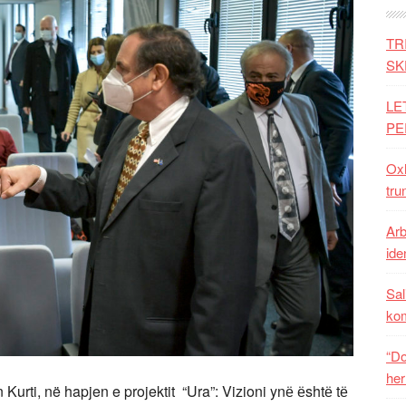
TR
SK
LE
PE
Oxh
tru
Arb
iden
Sal
ko
“Do
her
Kurti, në hapjen e projektit “Ura”: Vizioni ynё ёshtё tё