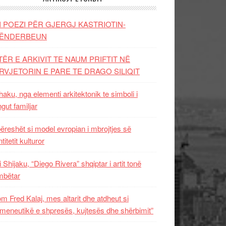
I POEZI PËR GJERGJ KASTRIOTIN-
ËNDERBEUN
TËR E ARKIVIT TE NAUM PRIFTIT NË
RVJETORIN E PARE TE DRAGO SILIQIT
aku, nga elementi arkitektonik te simboli i
ngut familjar
ëreshët si model evropian i mbrojtjes së
titetit kulturor
i Shijaku, “Diego Rivera” shqiptar i artit tonë
mbëtar
m Fred Kalaj, mes altarit dhe atdheut si
meneutikë e shpresës, kujtesës dhe shërbimit”