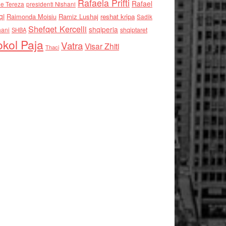
Rafaela Prifti
Rafael
e Tereza
presidenti Nishani
qi
Raimonda Moisiu
Ramiz Lushaj
reshat kripa
Sadik
Shefqet Kercelli
shqiperia
hani
shqiptaret
SHBA
kol Paja
Vatra
Visar Zhiti
Thaci