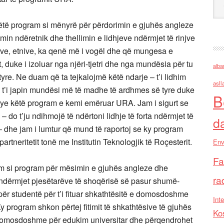
 program si mënyrë për përdorimin e gjuhës angleze
min ndëretnik dhe thellimin e lidhjeve ndërmjet të rinjve
jve, etnive, ka qenë më i vogël dhe që mungesa e
 duke i izoluar nga njëri-tjetri dhe nga mundësia për tu
alba
yre. Ne duam që ta tejkalojmë këtë ndarje – t’i lidhim
asll
e, t’i japin mundësi më të madhe të ardhmes së tyre duke
B
rsye këtë program e kemi emëruar URA. Jam i sigurt se
– do t’ju ndihmojë të ndërtoni lidhje të forta ndërmjet të
d
 dhe jam i lumtur që mund të raportoj se ky program
neritetit tonë me Institutin Teknologjik të Roçesterit.
Env
Fa
ëm si program për mësimin e gjuhës angleze dhe
ra
t ndërmjet pjesëtarëve të shoqërisë së pasur shumë-
për studentë për t’i fituar shkathtësitë e domosdoshme
Inte
Ky program shkon përtej fitimit të shkathtësive të gjuhës
Ko
ë domosdoshme për edukim universitar dhe përqendrohet