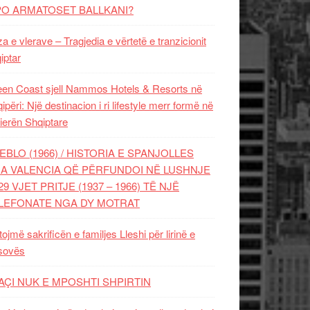
PO ARMATOSET BALLKANI?
za e vlerave – Tragjedia e vërtetë e tranzicionit
iptar
en Coast sjell Nammos Hotels & Resorts në
ipëri: Një destinacion i ri lifestyle merr formë në
ierën Shqiptare
EBLO (1966) / HISTORIA E SPANJOLLES
A VALENCIA QË PËRFUNDOI NË LUSHNJE
29 VJET PRITJE (1937 – 1966) TË NJË
LEFONATE NGA DY MOTRAT
tojmë sakrificën e familjes Lleshi për lirinë e
sovës
AÇI NUK E MPOSHTI SHPIRTIN