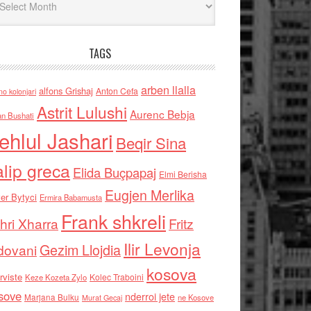
TAGS
arben llalla
alfons Grishaj
Anton Cefa
no kolonjari
Astrit Lulushi
Aurenc Bebja
an Bushati
ehlul Jashari
Beqir Sina
alip greca
Elida Buçpapaj
Elmi Berisha
Eugjen Merlika
er Bytyci
Ermira Babamusta
Frank shkreli
hri Xharra
Fritz
Ilir Levonja
Gezim Llojdia
dovani
kosova
rviste
Kolec Traboini
Keze Kozeta Zylo
sove
nderroi jete
Marjana Bulku
ne Kosove
Murat Gecaj