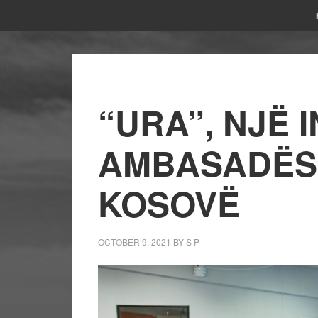
“URA”, NJË I
AMBASADËS
KOSOVË
OCTOBER 9, 2021
BY
S P