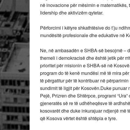
në inovacione për mësimin e matematikës, t
lidership dhe aktivizëm qytetar.
Përforcimi i këtyre shkathtësive do t’ju ndi
mundësitë profesionale dhe edukative në K
Ne, në ambasadën e SHBA-së besojmë – dhe 
themeli i demokracisë dhe është jetik për rr
prioritet për misionin e SHBA-së në Kosovë.
program do të kenë mundësi më të mira për të
të përgatitur për të kontribuar në përparim
sundimit të ligjit për Kosovën.Duke punuar
Pejë, Prizren dhe Shtërpce, programi “Ura” 
gjeneratës së re të udhëheqësve të ardhshë
kosovarët dhe duke inkurajuar ndjenjë më të
që Kosova vërtet është shtëpia e tyre.