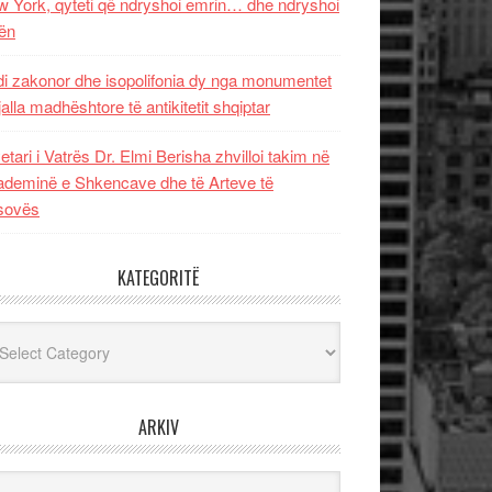
 York, qyteti që ndryshoi emrin… dhe ndryshoi
ën
i zakonor dhe isopolifonia dy nga monumentet
jalla madhështore të antikitetit shqiptar
etari i Vatrës Dr. Elmi Berisha zhvilloi takim në
deminë e Shkencave dhe të Arteve të
sovës
KATEGORITË
egoritë
ARKIV
iv