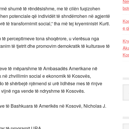
New
bot
ormё shumë të rëndësishme, me tё cilёn fuqizohen
johen potenciale qё individёt tё shndёrrohen nё agjentё
Kod
ë tё transformimit social,” tha mё tej kryeministri Kurti.
e g
m të perceptimeve tona shoqërore, u vlerësua nga
Kry
anim tё tjetrit dhe promovim demokratik të kulturave të
Aka
Ko
meve të mëparshme të Ambasadës Amerikane në
k nё zhvillimin social e ekonomik tё Kosovёs,
do të shërbejë njëmend si urë lidhëse mes të rinjve
Kat
e vijnë nga vende të ndryshme të Kosovës.
ve tё Bashkuara të Amerikës nё Kosovё, Nicholas J.
Ark
tar të programit URA.