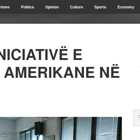
Home
Politics
Opinion
Culture
Sports
Economy
NICIATIVË E
 AMERIKANE NË