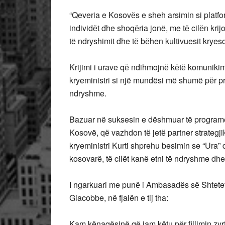
“Qeveria e Kosovёs e sheh arsimin si platf
individёt dhe shoqёria jonë, me tё cilёn kri
të ndryshimit dhe tё bёhen kultivuesit kryesor
Krijimi i urave qё ndihmojnё kёtё komuniki
kryeministri si një mundësi më shumë pёr pr
ndryshme.
Bazuar në suksesin e dëshmuar të progra
Kosovë, qё vazhdon tё jetё partner strategji
kryeministri Kurti shprehu besimin se “Ura” 
kosovarë, të cilët kanë etni të ndryshme dh
I ngarkuari me punё i Ambasadёs sё Shtete
Giacobbe, në fjalën e tij tha:
Kam kënaqësinë që jam këtu për fillimin zyr