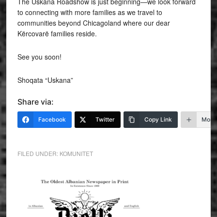
The Uskana Roadshow is just beginning—we look forward
to connecting with more families as we travel to
communities beyond Chicagoland where our dear
Kërcovarë families reside.
See you soon!
Shoqata “Uskana”
Share via:
Facebook
Twitter
Copy Link
More
FILED UNDER:
KOMUNITET