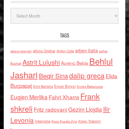
Arkiv
TAGS
arben llalla
alfons Grishaj
Anton Cefa
asllan
albano kolonjari
Behlul
Astrit Lulushi
Aurenc Bebja
Bushati
Jashari
dalip greca
Beqir Sina
Elida
Buçpapaj
Enver Bytyci
Elmi Berisha
Ermira Babamusta
Frank
Eugjen Merlika
Fahri Xharra
shkreli
Ilir
Gezim Llojdia
Fritz radovani
Levonja
Interviste
Kolec Traboini
Keze Kozeta Zylo