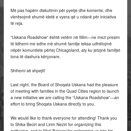
Më pas hapëm diskutimin për pyetje dhe komente, dhe
vlerësojmë shumë idetë e vyera që u ndanë për iniciativa
të reja.
“Uskana Roadshow” është vetëm në fillim—ne mezi presim
të lidhemi me edhe më shumë familje teksa udhëtojmë
nëpër komunitete përtej Chicagoland, aty ku jetojnë familjet
tona të dashura kërçovare.
Shihemi së shpejti!
Last night, the Board of Shoqata Uskana had the pleasure
of meeting with families in the Quad Cities region to launch
a new initiative we are calling the “Uskana Roadshow”—an
effort to bring Shoqata Uskana directly to you.
We would like to thank everyone for attending! Thank you
to Shika Beciri and Lirim Neziri for organizing this
gathering, and to Meti Bajrami for welcoming us into his