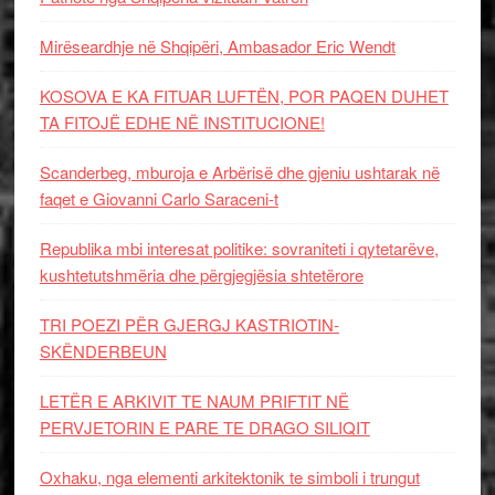
Mirëseardhje në Shqipëri, Ambasador Eric Wendt
KOSOVA E KA FITUAR LUFTËN, POR PAQEN DUHET
TA FITOJË EDHE NË INSTITUCIONE!
Scanderbeg, mburoja e Arbërisë dhe gjeniu ushtarak në
faqet e Giovanni Carlo Saraceni-t
Republika mbi interesat politike: sovraniteti i qytetarëve,
kushtetutshmëria dhe përgjegjësia shtetërore
TRI POEZI PËR GJERGJ KASTRIOTIN-
SKËNDERBEUN
LETËR E ARKIVIT TE NAUM PRIFTIT NË
PERVJETORIN E PARE TE DRAGO SILIQIT
Oxhaku, nga elementi arkitektonik te simboli i trungut