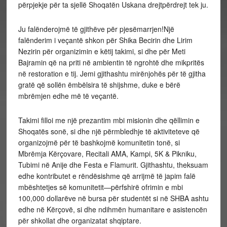
përpjekje për ta sjellë Shoqatën Uskana drejtpërdrejt tek ju.
Ju falënderojmë të gjithëve për pjesëmarrjen!Një
falënderim i veçantë shkon për Shika Becirin dhe Lirim
Nezirin për organizimin e këtij takimi, si dhe për Meti
Bajramin që na priti në ambientin të ngrohtë dhe mikpritës
në restoration e tij. Jemi gjithashtu mirënjohës për të gjitha
gratë që sollën ëmbëlsira të shijshme, duke e bërë
mbrëmjen edhe më të veçantë.
Takimi filloi me një prezantim mbi misionin dhe qëllimin e
Shoqatës sonë, si dhe një përmbledhje të aktiviteteve që
organizojmë për të bashkojmë komunitetin tonë, si
Mbrëmja Kërçovare, Recitali AMA, Kampi, 5K & Pikniku,
Tubimi në Anije dhe Festa e Flamurit. Gjithashtu, theksuam
edhe kontributet e rëndësishme që arrijmë të japim falë
mbështetjes së komunitetit—përfshirë ofrimin e mbi
100,000 dollarëve në bursa për studentët si në SHBA ashtu
edhe në Kërçovë, si dhe ndihmën humanitare e asistencën
për shkollat dhe organizatat shqiptare.