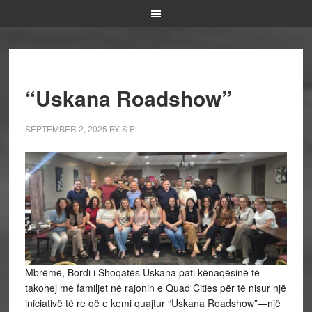
“Uskana Roadshow”
SEPTEMBER 2, 2025
BY
S P
Mbrëmë, Bordi i Shoqatës Uskana pati kënaqësinë të
takohej me familjet në rajonin e Quad Cities për të nisur një
iniciativë të re që e kemi quajtur “Uskana Roadshow”—një