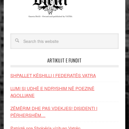
ARTIKUJT E FUNDIT
SHPALLET KËSHILLI I FEDERATËS VATRA
LUMI SI UDHË E NDRYSHIM NË POEZINË
AGOLLIANE
ZËMËRIM DHE PAS VDEKJES! DISIDENTI I
PËRHERSHËM…
Patriotë nga Shqipëria vizituan Vatrën