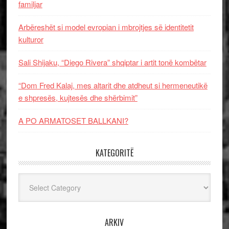
familjar
Arbëreshët si model evropian i mbrojtjes së identitetit
kulturor
Sali Shijaku, “Diego Rivera” shqiptar i artit tonë kombëtar
“Dom Fred Kalaj, mes altarit dhe atdheut si hermeneutikë
e shpresës, kujtesës dhe shërbimit”
A PO ARMATOSET BALLKANI?
KATEGORITË
Kategoritë
ARKIV