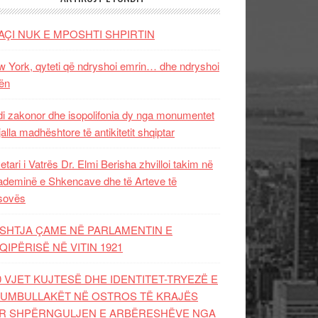
AÇI NUK E MPOSHTI SHPIRTIN
 York, qyteti që ndryshoi emrin… dhe ndryshoi
ën
i zakonor dhe isopolifonia dy nga monumentet
jalla madhështore të antikitetit shqiptar
etari i Vatrës Dr. Elmi Berisha zhvilloi takim në
deminë e Shkencave dhe të Arteve të
sovës
SHTJA ÇAME NË PARLAMENTIN E
QIPËRISË NË VITIN 1921
0 VJET KUJTESË DHE IDENTITET-TRYEZË E
UMBULLAKËT NË OSTROS TË KRAJËS
R SHPËRNGULJEN E ARBËRESHËVE NGA