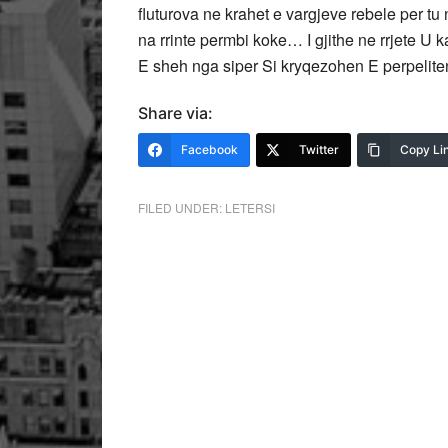
fluturova ne krahet e vargjeve rebele per tu nd
na rrinte permbi koke… I gjithe ne rrjete U k
E sheh nga siper Si kryqezohen E perpeliten
Share via:
Facebook
Twitter
Copy Li
FILED UNDER:
LETERSI