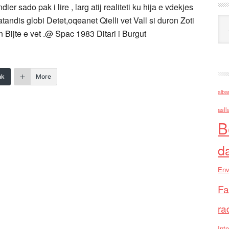
ier sado pak i lire , larg atij realiteti ku hija e vdekjes
atandis globi Detet,oqeanet Qielli vet Vall si duron Zoti
Ark
 Bijte e vet .@ Spac 1983 Ditari i Burgut
nk
More
alba
asll
B
d
Env
Fa
ra
Inte