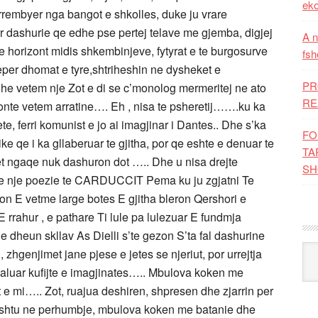
eko
in rrembyer nga bangot e shkolles, duke ju vrare
rr dashurie qe edhe pse pertej telave me gjemba, digjej
A n
 horizont midis shkembinjeve, fytyrat e te burgosurve
fsh
neper dhomat e tyre,shtriheshin ne dysheket e
PR
he vetem nje Zot e di se c’monolog mermeritej ne ato
RE
nte vetem arratine…. Eh , nisa te psheretij…….ku ka
rtete, ferri komunist e jo ai imagjinar i Dantes.. Dhe s’ka
FO
 qe i ka gllaberuar te gjitha, por qe eshte e denuar te
TA
 vet ngaqe nuk dashuron dot ….. Dhe u nisa drejte
SH
 e nje poezie te CARDUCCIT Pema ku ju zgjatni Te
zon E vetme large botes E gjitha bleron Qershori e
me E rrahur , e pathare Ti lule pa lulezuar E fundmja
ne dheun skllav As Dielli s’te gezon S’ta fal dashurine
Kat
 zhgenjimet jane pjese e jetes se njeriut, por urrejtja
 kaluar kufijte e imagjinates….. Mbulova koken me
t e mi….. Zot, ruajua deshiren, shpresen dhe zjarrin per
e ashtu ne perhumbje, mbulova koken me batanie dhe