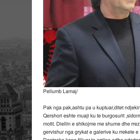
Pellumb Lamaj/
Pak nga pak,ashtu pa u kuptuar,ditet ndjekin
Qershori eshte muaji ku te burgosurit ,sidom
motit. Diellin e shikojme me shume dhe rrez
gervishur nga grykat e galerive ku rrekete e
Danteske,kane filluar te arrijne edhe nderte