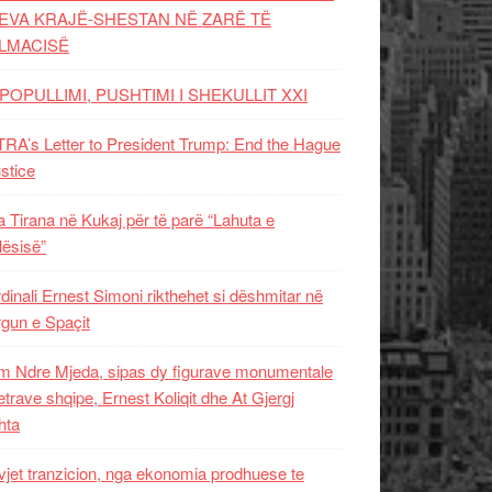
EVA KRAJË-SHESTAN NË ZARË TË
LMACISË
POPULLIMI, PUSHTIMI I SHEKULLIT XXI
RA’s Letter to President Trump: End the Hague
ustice
 Tirana në Kukaj për të parë “Lahuta e
ësisë”
dinali Ernest Simoni rikthehet si dëshmitar në
gun e Spaçit
 Ndre Mjeda, sipas dy figurave monumentale
letrave shqipe, Ernest Koliqit dhe At Gjergj
hta
vjet tranzicion, nga ekonomia prodhuese te