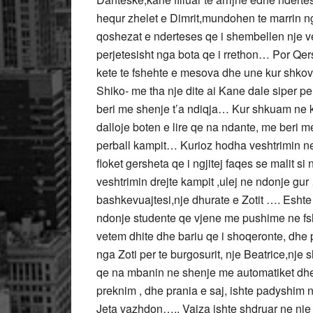
hequr zhelet e Dimrit,mundohen te marrin ng
qoshezat e nderteses qe i shembellen nje ve
perjetesisht nga bota qe i rrethon… Por Qer
kete te fshehte e mesova dhe une kur shkov
Shiko- me tha nje dite ai Kane dale siper 
beri me shenje t’a ndiqja… Kur shkuam ne k
dalloje boten e lire qe na ndante, me beri m
perball kampit… Kurioz hodha veshtrimin ne
floket gersheta qe i ngjitej faqes se malit s
veshtrimin drejte kampit ,ulej ne ndonje gu
bashkevuajtesi,nje dhurate e Zotit …. Eshte
ndonje studente qe vjene me pushime ne fsh
vetem dhite dhe bariu qe i shoqeronte, dhe p
nga Zoti per te burgosurit, nje Beatrice,nje
qe na mbanin ne shenje me automatiket dhe m
preknim , dhe prania e saj, ishte padyshim
Jeta vazhdon….. Vajza ishte shdruar ne nje