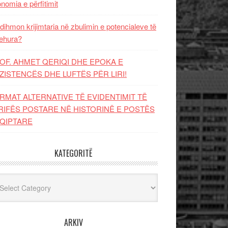
nomia e përfitimit
dihmon krijimtaria në zbulimin e potencialeve të
ehura?
OF. AHMET QERIQI DHE EPOKA E
ZISTENCЁS DHE LUFTЁS PЁR LIRI!
RMAT ALTERNATIVE TË EVIDENTIMIT TË
RIFËS POSTARE NË HISTORINË E POSTËS
QIPTARE
KATEGORITË
egoritë
ARKIV