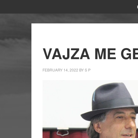
VAJZA ME G
FEBRUARY 14, 2022
BY
S P