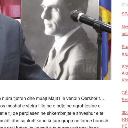
SP
New
bot
Kod
e g
Kry
Aka
Ko
ÇË
 njera tjetren dhe muaji Majit i le vendin Qershorit…..
SH
os moshat e vjetra fillojne e ndjejne ngrohtesine e
30
et e tij qe perplasen ne shkembinjte e zhveshur e te
RR
 acidit dhe squfurit kane krijuar gropa ne forme honesh
PË
sen prej betoni te kampit e te burgosurit,pasi kane