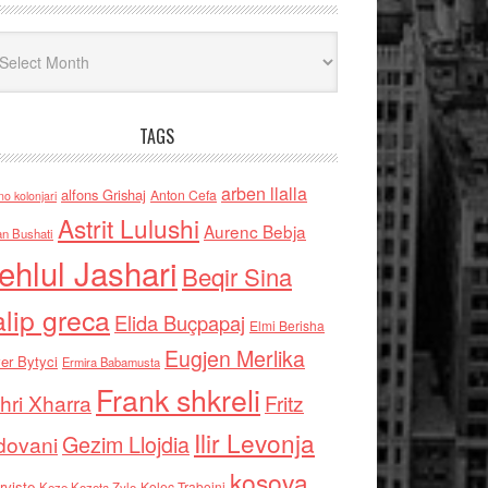
iv
TAGS
arben llalla
alfons Grishaj
Anton Cefa
no kolonjari
Astrit Lulushi
Aurenc Bebja
an Bushati
ehlul Jashari
Beqir Sina
alip greca
Elida Buçpapaj
Elmi Berisha
Eugjen Merlika
er Bytyci
Ermira Babamusta
Frank shkreli
hri Xharra
Fritz
Ilir Levonja
Gezim Llojdia
dovani
kosova
rviste
Kolec Traboini
Keze Kozeta Zylo