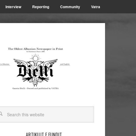
Interview
Reporting
Community
Vatra
ARTIKUJT E FUNDIT