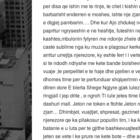
per disa qe ishin me te rinje, te cilet i kish
barbarisht enderren e moshes, ishte nje zja
e digjej pambarim…. Dhe kur Ajo zhdukej ne
papritur ngryseshin e ne heshtje, futeshin 
kashtes,mbulonin fytyren me ndonje zhele d
caste sublime nga ku muza e plagosur kerko
arritur urrejtja njerezore, ky eshte ferr i i ve
si te ndodh ndryshe me kete bande bolshevike
vuaje ,te perpelitet e te haje dhe pjellen e
dhomes time per te perfunduar shqiperimin
dliren dore E blerta Shege Ngjyre gjak lule
ringjall I jep drite , e ngroh Ti lule jetes ti
dashuri mall. Jeton ne token e ftohte Jeton 
zjarr… Dhimbjet, vuajtjet, shpresat, gezimet ,
njerezore qe ka pllakosur popullin tim, i ka
batanie e u luta per te gjithe bashkevuajtesi
jeten se vete i ke prure ne kete bote – dh