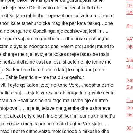
TR
adonje rreze Dielli ashtu ulur neper shkallet dhe
DA
ndi ku jane mbledhur leprozet per t’u izoluar e denuar
shori ka te fshehur dicka magjike per keta fatkeq…dhe
SH
a ne burgune e Spacit nga nje bashkevuajtesi im…..
per te pare vajzen me gersheta… dhe duke qeshur ,me
VAT
atin e dyte te nderteses,pasi vetem prej andej mund te
Inj
e shenje me nje levizje te kokes drejte faqes se malit
Nga
 horizont dhe ne cast dallova silueten e nje femre me
Mal
i nje Sorkadhe e here here, ndalej te shplodhej e me
r … Eshte Beatricja – me tha duke qeshur
Kar
 viti i dyte qe kalon ketej ne kohe Vere…ndoshta eshte
Bur
atin e saj…. Gjate veres ne ate rruge te ngushte ecnin
rania e Beatrices ne ate faqe mali ishte nje dhurate
Dom
të 
 shtojzovall…..atje tej telave me gjemba dhe ushtareve
Fis
itralozet e tyre ku lirine e shikonim, por nuk mund t’a
 nje mesazh magjik per ne ne ate Lugine Vdekjeje….
36 
 magji per te gjithe,vajze,moter,shoqe a mikeshe dhe