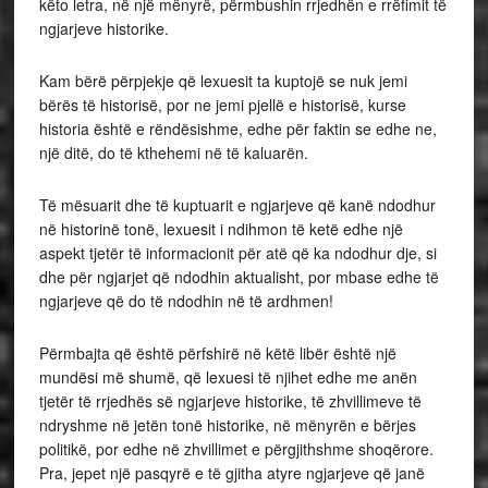
këto letra, në një mënyrë, përmbushin rrjedhën e rrëfimit të
ngjarjeve historike.
Kam bërë përpjekje që lexuesit ta kuptojë se nuk jemi
bërës të historisë, por ne jemi pjellë e historisë, kurse
historia është e rëndësishme, edhe për faktin se edhe ne,
një ditë, do të kthehemi në të kaluarën.
Të mësuarit dhe të kuptuarit e ngjarjeve që kanë ndodhur
në historinë tonë, lexuesit i ndihmon të ketë edhe një
aspekt tjetër të informacionit për atë që ka ndodhur dje, si
dhe për ngjarjet që ndodhin aktualisht, por mbase edhe të
ngjarjeve që do të ndodhin në të ardhmen!
Përmbajta që është përfshirë në këtë libër është një
mundësi më shumë, që lexuesi të njihet edhe me anën
tjetër të rrjedhës së ngjarjeve historike, të zhvillimeve të
ndryshme në jetën tonë historike, në mënyrën e bërjes
politikë, por edhe në zhvillimet e përgjithshme shoqërore.
Pra, jepet një pasqyrë e të gjitha atyre ngjarjeve që janë