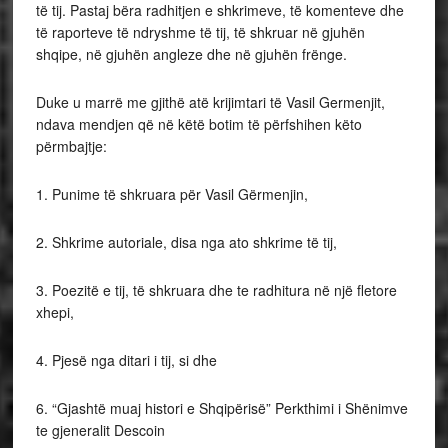
të tij. Pastaj bëra radhitjen e shkrimeve, të komenteve dhe
të raporteve të ndryshme të tij, të shkruar në gjuhën
shqipe, në gjuhën angleze dhe në gjuhën frënge.
Duke u marrë me gjithë atë krijimtari të Vasil Germenjit,
ndava mendjen që në këtë botim të përfshihen këto
përmbajtje:
1. Punime të shkruara për Vasil Gërmenjin,
2. Shkrime autoriale, disa nga ato shkrime të tij,
3. Poezitë e tij, të shkruara dhe te radhitura në një fletore
xhepi,
4. Pjesë nga ditari i tij, si dhe
6. “Gjashtë muaj histori e Shqipërisë” Perkthimi i Shënimve
te gjeneralit Descoin