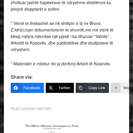
zhvilluar jashtë hapësirave të ndryshme shtetërore ku
jetojnë shqiptarët e sotëm.
* Vlenë te theksohet se në shtëpin e tij ne Bronx,
Z.Idrizi,ruan dokumentcionin te shumtë,me me vlerë të
kësaj natyre,ndonëse një pjesë i ka dhuruar “Vatrës” ,
Arkivitit te Kosovës ,dhe publicistëve dhe studjuesve të
ndryshem.
* Materialin e mbetur do ja dorëzoj Arkivit të Kosovës.
Share via:
Facebook
Twitter
Copy Link
More
FILED UNDER:
HISTORI