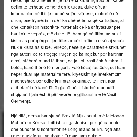
Nëse, një parathënie e një libri e shkruar nga autori, ka për
qëllim të tërheqë vëmendjen lexuesit, duke ofruar
informacion në lidhje me përvojën krijuese, njohuritë që
ofron, ose frymëzimin që i ka dhënë tema që ka trajtuar, si
dhe kontekstin historik të materialit që ka shfrytëzuar për
hartimin e veprës, më duhet të them që në fillim, se nuk i
kisha as parapërgatitjen fillestar për hartimin e kësaj vepre.
Nuk e kisha as si ide. Mirëpo, nëse një parathënie shkruhet
nga autori, që të tregojë rrugën që ka ndjekur për hartimin
e saj, atëherë mund të them, se jo kot, rasti është mbret i
botës, kanë thënë të mençurit. Falë kësaj rastësie, sot kam
nëpër duar një material të tërë, kryesisht një letërkëmbim
madhështor, por edhe krijimtari origjinale, të njërit nga
atdhetarët që kanë lënë gjumë për historinë e popullit
shqiptar. Fjala është për veprën e gjithanshme të Vasil
Germenjit.
Një ditë, derisa banoja në Brox të Nju Jorkut, më telefonon
Muharrem Krreku, i cili ishte nga Juniku, por që banonte
dhe punonte si kontraktor në Long Island të NY. Nga ana
tjetër e telefonit, më thotë :”O dajë, jam duke e