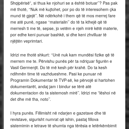
Shqipërisë”, si thua ke njohuri se a është botuar’’? Pas pak
më thotë, ‘‘Nuk më kujtohet, por po do të interesohem çka
mund të gjejë’’. Në ndërkohë i them që të mos merrej fare
me atë punë, ngase ‘‘materialin’’ do të ta kthejë që të
merresh ti me të, sepse, jo vetëm e njeh mirë këtë materie,
por edhe keni punuar bashkë, si dhe keni zhvilluar të
njëjtën veprimtari.
Idrizi me thotë shkurt: ‘‘Unë nuk kam mundësi fizike që të
merrem me te. Përvishu punës për ta ndriçuar figurën e
Vasil Germenjit. Do të më kesh për krahë. Do ta kesh
ndihmën time të vazhdueshme. Pasi ke punuar në
Programin Dokumentar të TVP-së, ke përvojë si hartohen
dokumentarët, andaj jam i bindur se tërë atë
dokumentacion do ta sistemosh mirë’’. Idrizi me ”lëshoi në
det dhe më tha, noto’’.
I hyra punës. Fillimisht në ndarjen e gazetave dhe të
revistave, sigurisht numrat që ishin, pastaj fillova
sistemimin e letrave të shumta nga tërësia e letërkëmbimit