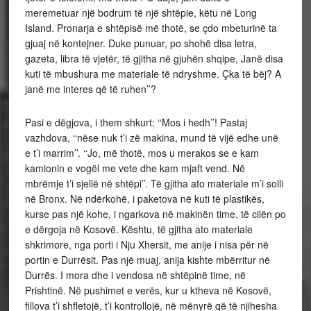
meremetuar një bodrum të një shtëpie, këtu në Long
Island. Pronarja e shtëpisë më thotë, se çdo mbeturinë ta
gjuaj në kontejner. Duke punuar, po shohë disa letra,
gazeta, libra të vjetër, të gjitha në gjuhën shqipe, Janë disa
kuti të mbushura me materiale të ndryshme. Çka të bëj? A
janë me interes që të ruhen’’?
Pasi e dëgjova, i them shkurt: ‘‘Mos i hedh’’! Pastaj
vazhdova, ‘‘nëse nuk t’i zë makina, mund të vijë edhe unë
e t’i marrim’’. ‘‘Jo, më thotë, mos u merakos se e kam
kamionin e vogël me vete dhe kam mjaft vend. Në
mbrëmje t’i sjellë në shtëpi’’. Të gjitha ato materiale m’i solli
në Bronx. Në ndërkohë, i paketova në kuti të plastikës,
kurse pas një kohe, i ngarkova në makinën time, të cilën po
e dërgoja në Kosovë. Kështu, të gjitha ato materiale
shkrimore, nga porti i Nju Xhersit, me anije i nisa për në
portin e Durrësit. Pas një muaj, anija kishte mbërritur në
Durrës. I mora dhe i vendosa në shtëpinë time, në
Prishtinë. Në pushimet e verës, kur u ktheva në Kosovë,
fillova t’i shfletojë, t’i kontrollojë, në mënyrë që të njihesha