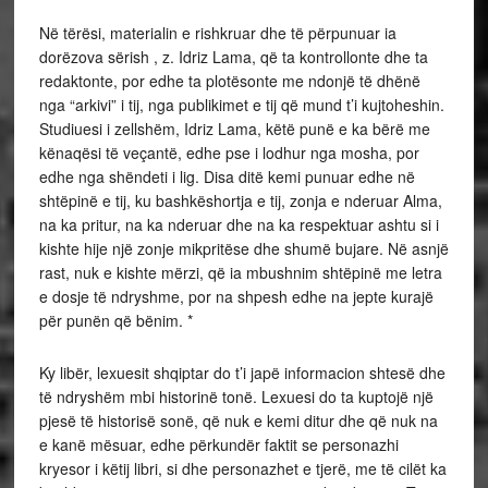
Në tërësi, materialin e rishkruar dhe të përpunuar ia
dorëzova sërish , z. Idriz Lama, që ta kontrollonte dhe ta
redaktonte, por edhe ta plotësonte me ndonjë të dhënë
nga “arkivi” i tij, nga publikimet e tij që mund t’i kujtoheshin.
Studiuesi i zellshëm, Idriz Lama, këtë punë e ka bërë me
kënaqësi të veçantë, edhe pse i lodhur nga mosha, por
edhe nga shëndeti i lig. Disa ditë kemi punuar edhe në
shtëpinë e tij, ku bashkëshortja e tij, zonja e nderuar Alma,
na ka pritur, na ka nderuar dhe na ka respektuar ashtu si i
kishte hije një zonje mikpritëse dhe shumë bujare. Në asnjë
rast, nuk e kishte mërzi, që ia mbushnim shtëpinë me letra
e dosje të ndryshme, por na shpesh edhe na jepte kurajë
për punën që bënim. *
Ky libër, lexuesit shqiptar do t’i japë informacion shtesë dhe
të ndryshëm mbi historinë tonë. Lexuesi do ta kuptojë një
pjesë të historisë sonë, që nuk e kemi ditur dhe që nuk na
e kanë mësuar, edhe përkundër faktit se personazhi
kryesor i këtij libri, si dhe personazhet e tjerë, me të cilët ka