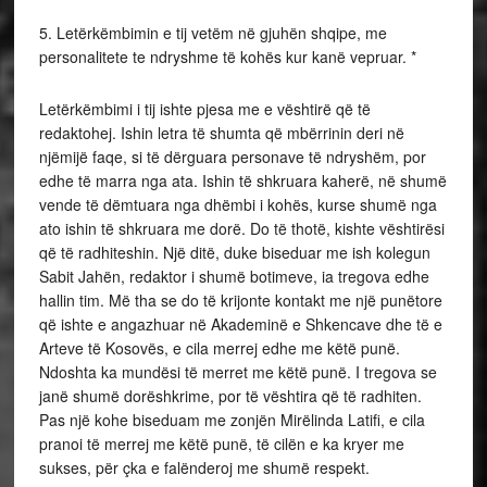
5. Letërkëmbimin e tij vetëm në gjuhën shqipe, me
personalitete te ndryshme të kohës kur kanë vepruar. *
Letërkëmbimi i tij ishte pjesa me e vështirë që të
redaktohej. Ishin letra të shumta që mbërrinin deri në
njëmijë faqe, si të dërguara personave të ndryshëm, por
edhe të marra nga ata. Ishin të shkruara kaherë, në shumë
vende të dëmtuara nga dhëmbi i kohës, kurse shumë nga
ato ishin të shkruara me dorë. Do të thotë, kishte vështirësi
që të radhiteshin. Një ditë, duke biseduar me ish kolegun
Sabit Jahën, redaktor i shumë botimeve, ia tregova edhe
hallin tim. Më tha se do të krijonte kontakt me një punëtore
që ishte e angazhuar në Akademinë e Shkencave dhe të e
Arteve të Kosovës, e cila merrej edhe me këtë punë.
Ndoshta ka mundësi të merret me këtë punë. I tregova se
janë shumë dorëshkrime, por të vështira që të radhiten.
Pas një kohe biseduam me zonjën Mirëlinda Latifi, e cila
pranoi të merrej me këtë punë, të cilën e ka kryer me
sukses, për çka e falënderoj me shumë respekt.