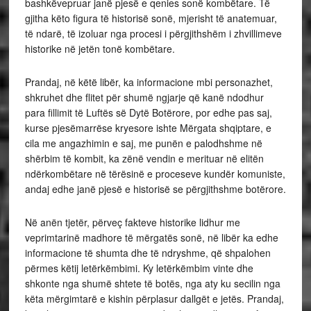
bashkëvepruar janë pjesë e qenies sonë kombëtare. Të
gjitha këto figura të historisë sonë, mjerisht të anatemuar,
të ndarë, të izoluar nga procesi i përgjithshëm i zhvillimeve
historike në jetën tonë kombëtare.
Prandaj, në këtë libër, ka informacione mbi personazhet,
shkruhet dhe flitet për shumë ngjarje që kanë ndodhur
para fillimit të Luftës së Dytë Botërore, por edhe pas saj,
kurse pjesëmarrëse kryesore ishte Mërgata shqiptare, e
cila me angazhimin e saj, me punën e palodhshme në
shërbim të kombit, ka zënë vendin e merituar në elitën
ndërkombëtare në tërësinë e proceseve kundër komuniste,
andaj edhe janë pjesë e historisë se përgjithshme botërore.
Në anën tjetër, përveç fakteve historike lidhur me
veprimtarinë madhore të mërgatës sonë, në libër ka edhe
informacione të shumta dhe të ndryshme, që shpalohen
përmes këtij letërkëmbimi. Ky letërkëmbim vinte dhe
shkonte nga shumë shtete të botës, nga aty ku secilin nga
këta mërgimtarë e kishin përplasur dallgët e jetës. Prandaj,