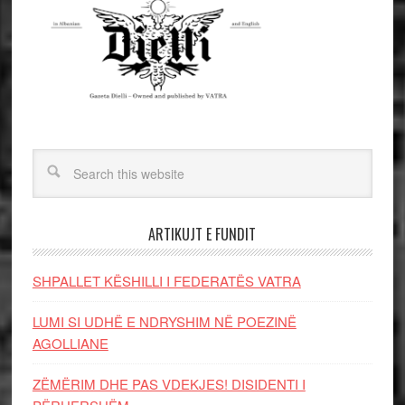
ARTIKUJT E FUNDIT
SHPALLET KËSHILLI I FEDERATËS VATRA
LUMI SI UDHË E NDRYSHIM NË POEZINË
AGOLLIANE
ZËMËRIM DHE PAS VDEKJES! DISIDENTI I