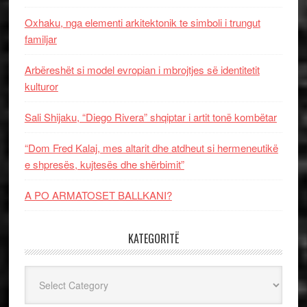
Oxhaku, nga elementi arkitektonik te simboli i trungut
familjar
Arbëreshët si model evropian i mbrojtjes së identitetit
kulturor
Sali Shijaku, “Diego Rivera” shqiptar i artit tonë kombëtar
“Dom Fred Kalaj, mes altarit dhe atdheut si hermeneutikë
e shpresës, kujtesës dhe shërbimit”
A PO ARMATOSET BALLKANI?
KATEGORITË
Kategoritë