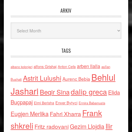
ARKIV
Arkiv
TAGS
arben llalla
alfons Grishaj
Anton Cefa
asllan
albano kolonjari
Behlul
Astrit Lulushi
Aurenc Bebja
Bushati
Jashari
dalip greca
Beqir Sina
Elida
Buçpapaj
Enver Bytyci
Elmi Berisha
Ermira Babamusta
Frank
Eugjen Merlika
Fahri Xharra
shkreli
Ilir
Gezim Llojdia
Fritz radovani