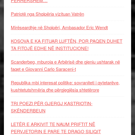
PËRHERSHËM…
Patriotë nga Shqipëria vizituan Vatrën
Mirëseardhje në Shqipëri, Ambasador Eric Wendt
KOSOVA E KA FITUAR LUFTËN, POR PAQEN DUHET
TA FITOJË EDHE NË INSTITUCIONE!
Scanderbeg, mburoja e Arbërisë dhe gjeniu ushtarak në
faqet e Giovanni Carlo Saraceni-t
Republika mbi interesat politike: sovraniteti i qytetarëve,
kushtetutshmëria dhe përgjegjësia shtetërore
TRI POEZI PËR GJERGJ KASTRIOTIN-
SKËNDERBEUN
LETËR E ARKIVIT TE NAUM PRIFTIT NË
PERVJETORIN E PARE TE DRAGO SILIQIT