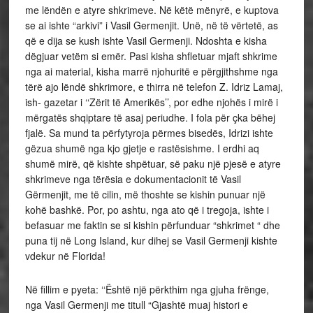
me lëndën e atyre shkrimeve. Në këtë mënyrë, e kuptova
se ai ishte “arkivi” i Vasil Germenjit. Unë, në të vërtetë, as
që e dija se kush ishte Vasil Germenji. Ndoshta e kisha
dëgjuar vetëm si emër. Pasi kisha shfletuar mjaft shkrime
nga ai material, kisha marrë njohuritë e përgjithshme nga
tërë ajo lëndë shkrimore, e thirra në telefon Z. Idriz Lamaj,
ish- gazetar i ‘‘Zërit të Amerikës’’, por edhe njohës i mirë i
mërgatës shqiptare të asaj periudhe. I fola për çka bëhej
fjalë. Sa mund ta përfytyroja përmes bisedës, Idrizi ishte
gëzua shumë nga kjo gjetje e rastësishme. I erdhi aq
shumë mirë, që kishte shpëtuar, së paku një pjesë e atyre
shkrimeve nga tërësia e dokumentacionit të Vasil
Gërmenjit, me të cilin, më thoshte se kishin punuar një
kohë bashkë. Por, po ashtu, nga ato që i tregoja, ishte i
befasuar me faktin se si kishin përfunduar “shkrimet “ dhe
puna tij në Long Island, kur dihej se Vasil Germenji kishte
vdekur në Florida!
Në fillim e pyeta: ‘‘Është një përkthim nga gjuha frënge,
nga Vasil Germenji me titull “Gjashtë muaj histori e