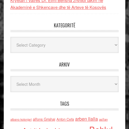
Kryetari i Vatrës Dr. Elmi Berisha zhvilloi takim në
Akademinë e Shkencave dhe të Arteve të Kosovës
KATEGORITË
Kategoritë
ARKIV
Arkiv
TAGS
arben llalla
alfons Grishaj
Anton Cefa
asllan
albano kolonjari