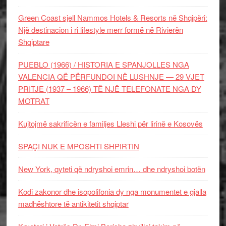
Green Coast sjell Nammos Hotels & Resorts në Shqipëri:
Një destinacion i ri lifestyle merr formë në Rivierën
Shqiptare
PUEBLO (1966) / HISTORIA E SPANJOLLES NGA
VALENCIA QË PËRFUNDOI NË LUSHNJE — 29 VJET
PRITJE (1937 – 1966) TË NJË TELEFONATE NGA DY
MOTRAT
Kujtojmë sakrificën e familjes Lleshi për lirinë e Kosovës
SPAÇI NUK E MPOSHTI SHPIRTIN
New York, qyteti që ndryshoi emrin… dhe ndryshoi botën
Kodi zakonor dhe isopolifonia dy nga monumentet e gjalla
madhështore të antikitetit shqiptar