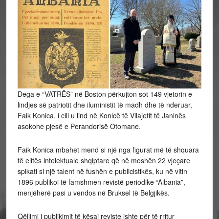
Dega e “VATRËS” në Boston përkujton sot 149 vjetorin e
lindjes së patriotit dhe iluministit të madh dhe të nderuar,
Faik Konica, i cili u lind në Konicë të Vilajetit të Janinës
asokohe pjesë e Perandorisë Otomane.
Faik Konica mbahet mend si një nga figurat më të shquara
të elitës intelektuale shqiptare që në moshën 22 vjeçare
spikati si një talent në fushën e publicistikës, ku në vitin
1896 publikoi të famshmen revistë
periodike “Albania”,
menjëherë pasi u vendos në Bruksel të Belgjikës.
Qëllimi i publikimit të kësaj reviste ishte për të rritur