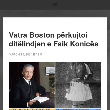
Vatra Boston përkujtoi
ditëlindjen e Faik Konicës
MARCH 15, 2024
BY
S P