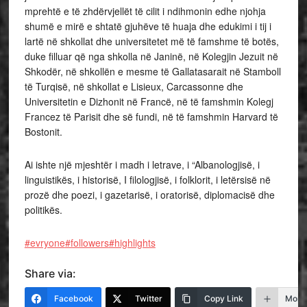
mprehtë e të zhdërvjellët të cilit i ndihmonin edhe njohja
shumë e mirë e shtatë gjuhëve të huaja dhe edukimi i tij i
lartë në shkollat dhe universitetet më të famshme të botës,
duke filluar që nga shkolla në Janinë, në Kolegjin Jezuit në
Shkodër, në shkollën e mesme të Gallatasarait në Stamboll
të Turqisë, në shkollat e Lisieux, Carcassonne dhe
Universitetin e Dizhonit në Francë, në të famshmin Kolegj
Francez të Parisit dhe së fundi, në të famshmin Harvard të
Bostonit.
Ai ishte një mjeshtër i madh i letrave, i “Albanologjisë, i
linguistikës, i historisë, I filologjisë, i folklorit, i letërsisë në
prozë dhe poezi, i gazetarisë, i oratorisë, diplomacisë dhe
politikës.
#evryone
#followers
#highlights
Share via:
Facebook
Twitter
Copy Link
More