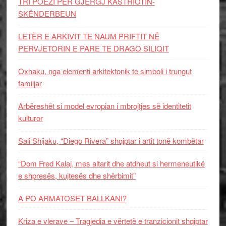
TRI POEZI PËR GJERGJ KASTRIOTIN-
SKËNDERBEUN
LETËR E ARKIVIT TE NAUM PRIFTIT NË
PERVJETORIN E PARE TE DRAGO SILIQIT
Oxhaku, nga elementi arkitektonik te simboli i trungut
familjar
Arbëreshët si model evropian i mbrojtjes së identitetit
kulturor
Sali Shijaku, “Diego Rivera” shqiptar i artit tonë kombëtar
“Dom Fred Kalaj, mes altarit dhe atdheut si hermeneutikë
e shpresës, kujtesës dhe shërbimit”
A PO ARMATOSET BALLKANI?
Kriza e vlerave – Tragjedia e vërtetë e tranzicionit shqiptar