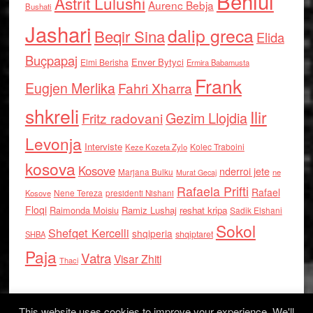
Behlul
Astrit Lulushi
Aurenc Bebja
Bushati
Jashari
dalip greca
Beqir Sina
Elida
Buçpapaj
Enver Bytyci
Elmi Berisha
Ermira Babamusta
Frank
Eugjen Merlika
Fahri Xharra
shkreli
Ilir
Gezim Llojdia
Fritz radovani
Levonja
Interviste
Kolec Traboini
Keze Kozeta Zylo
kosova
Kosove
nderroi jete
Marjana Bulku
ne
Murat Gecaj
Rafaela Prifti
Rafael
Nene Tereza
Kosove
presidenti Nishani
Floqi
Raimonda Moisiu
Ramiz Lushaj
reshat kripa
Sadik Elshani
Sokol
Shefqet Kercelli
shqiperia
shqiptaret
SHBA
Paja
Vatra
Visar Zhiti
Thaci
This website uses cookies to improve your experience. We'll