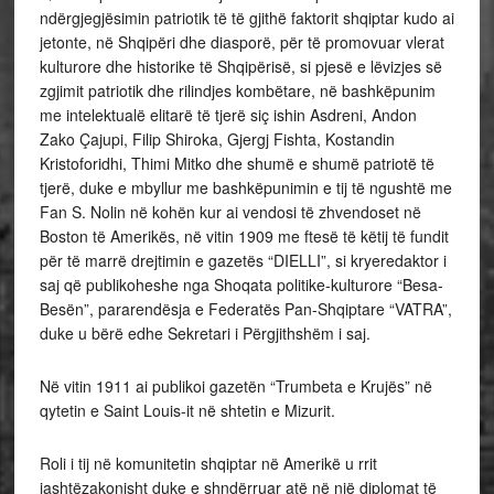
ndërgjegjësimin patriotik të të gjithë faktorit shqiptar kudo ai
jetonte, në Shqipëri dhe diasporë, për të promovuar vlerat
kulturore dhe historike të Shqipërisë, si pjesë e lëvizjes së
zgjimit patriotik dhe rilindjes kombëtare, në bashkëpunim
me intelektualë elitarë të tjerë siç ishin Asdreni, Andon
Zako Çajupi, Filip Shiroka, Gjergj Fishta, Kostandin
Kristoforidhi, Thimi Mitko dhe shumë e shumë patriotë të
tjerë, duke e mbyllur me bashkëpunimin e tij të ngushtë me
Fan S. Nolin në kohën kur ai vendosi të zhvendoset në
Boston të Amerikës, në vitin 1909 me ftesë të këtij të fundit
për të marrë drejtimin e gazetës “DIELLI”, si kryeredaktor i
saj që publikoheshe nga Shoqata politike-kulturore “Besa-
Besën”, pararendësja e Federatës Pan-Shqiptare “VATRA”,
duke u bërë edhe Sekretari i Përgjithshëm i saj.
Në vitin 1911 ai publikoi gazetën “Trumbeta e Krujës” në
qytetin e Saint Louis-it në shtetin e Mizurit.
Roli i tij në komunitetin shqiptar në Amerikë u rrit
jashtëzakonisht duke e shndërruar atë në një diplomat të