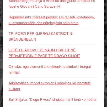
Scanderbeg, mburoja e Arbërisë dhe gjeniu ushtarak në
faqet e Giovanni Carlo Saraceni-t
Republika mbi interesat politike: sovraniteti i qytetarëve,
kushtetutshmëria dhe përgjegjësia shtetërore
TRI POEZI PËR GJERGJ KASTRIOTIN-
SKËNDERBEUN
LETËR E ARKIVIT TE NAUM PRIFTIT NË
PERVJETORIN E PARE TE DRAGO SILIQIT
Oxhaku, nga elementi arkitektonik te simboli i trungut
familjar
Arbëreshët si model evropian i mbrojtjes së identitetit
kulturor
Sali Shijaku, “Diego Rivera” shqiptar i artit tonë kombëtar