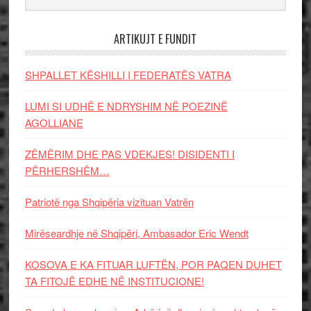
ARTIKUJT E FUNDIT
SHPALLET KËSHILLI I FEDERATËS VATRA
LUMI SI UDHË E NDRYSHIM NË POEZINË
AGOLLIANE
ZËMËRIM DHE PAS VDEKJES! DISIDENTI I
PËRHERSHËM…
Patriotë nga Shqipëria vizituan Vatrën
Mirëseardhje në Shqipëri, Ambasador Eric Wendt
KOSOVA E KA FITUAR LUFTËN, POR PAQEN DUHET
TA FITOJË EDHE NË INSTITUCIONE!