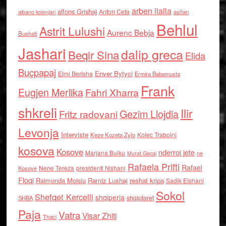
arben llalla
alfons Grishaj
Anton Cefa
asllan
albano kolonjari
Behlul
Astrit Lulushi
Aurenc Bebja
Bushati
Jashari
dalip greca
Beqir Sina
Elida
Buçpapaj
Enver Bytyci
Elmi Berisha
Ermira Babamusta
Frank
Eugjen Merlika
Fahri Xharra
shkreli
Ilir
Gezim Llojdia
Fritz radovani
Levonja
Interviste
Kolec Traboini
Keze Kozeta Zylo
kosova
Kosove
nderroi jete
Marjana Bulku
ne
Murat Gecaj
Rafaela Prifti
Rafael
Nene Tereza
Kosove
presidenti Nishani
Floqi
Raimonda Moisiu
Ramiz Lushaj
reshat kripa
Sadik Elshani
Sokol
Shefqet Kercelli
shqiperia
shqiptaret
SHBA
Paja
Vatra
Visar Zhiti
Thaci