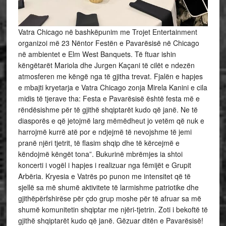
Vatra Chicago në bashkëpunim me Trojet Entertainment
organizoi më 23 Nëntor Festën e Pavarësisë në Chicago
në ambientet e Elm West Banquets. Të ftuar ishin
këngëtarët Mariola dhe Jurgen Kaçani të cilët e ndezën
atmosferen me këngë nga të gjitha trevat. Fjalën e hapjes
e mbajti kryetarja e Vatra Chicago zonja Mirela Kanini e cila
midis të tjerave tha: Festa e Pavarësisë është festa më e
rëndësishme për të gjithë
shqiptarët kudo që janë. Ne të
diasporës e që jetojmë larg mëmëdheut jo vetëm që nuk e
harrojmë kurrë atë por e ndjejmë të nevojshme të jemi
pranë njëri tjetrit, të flasim shqip dhe të kërcejmë e
këndojmë këngët tona”. Bukurinë mbrëmjes ia shtoi
koncerti i vogël i hapjes i realizuar nga fëmijët e Grupit
Arbëria. Kryesia e Vatrës po punon me intensitet që të
sjellë sa më shumë aktivitete të larmishme patriotike dhe
gjithëpërfshirëse për çdo grup moshe për të afruar sa më
shumë komunitetin shqiptar me njëri-tjetrin. Zoti i bekoftë të
gjithë shqiptarët kudo që janë. Gëzuar ditën e Pavarësisë!