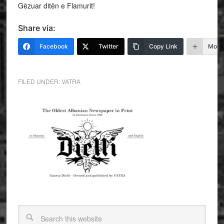
Gëzuar ditën e Flamurit!
Share via:
Facebook
Twitter
Copy Link
More
FILED UNDER:
VATRA