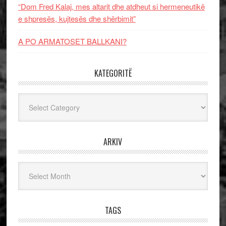
“Dom Fred Kalaj, mes altarit dhe atdheut si hermeneutikë
e shpresës, kujtesës dhe shërbimit”
A PO ARMATOSET BALLKANI?
KATEGORITË
Kategoritë
ARKIV
Arkiv
TAGS