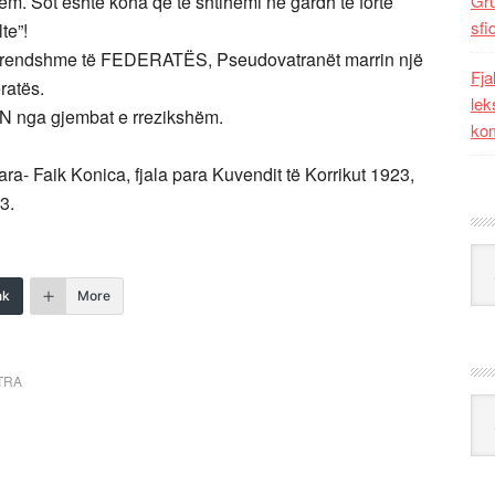
ëm. Sot është koha që të shtihemi në gardh të fortë
Gr
sfi
te”!
 brendshme të FEDERATËS, Pseudovatranët marrin një
Fja
ratës.
lek
ËN nga gjembat e rrezikshëm.
kom
ara- Faik Konica, fjala para Kuvendit të Korrikut 1923,
3.
Kat
nk
More
TRA
Ark