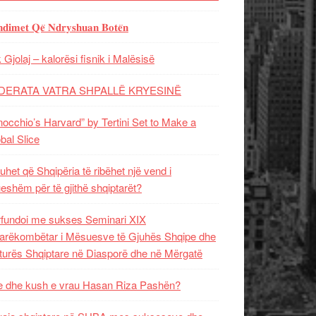
𝐝𝐢𝐦𝐞𝐭 𝐐𝐞̈ 𝐍𝐝𝐫𝐲𝐬𝐡𝐮𝐚𝐧 𝐁𝐨𝐭𝐞̈𝐧
 Gjolaj – kalorësi fisnik i Malësisë
DERATA VATRA SHPALLË KRYESINË
nocchio’s Harvard” by Tertini Set to Make a
bal Slice
uhet që Shqipëria të ribëhet një vend i
ueshëm për të gjithë shqiptarët?
fundoi me sukses Seminari XIX
rëkombëtar i Mësuesve të Gjuhës Shqipe dhe
turës Shqiptare në Diasporë dhe në Mërgatë
 dhe kush e vrau Hasan Riza Pashën?