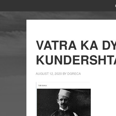
VATRA KA D
KUNDERSHT
AUGUST 12, 2020
BY
DGRECA