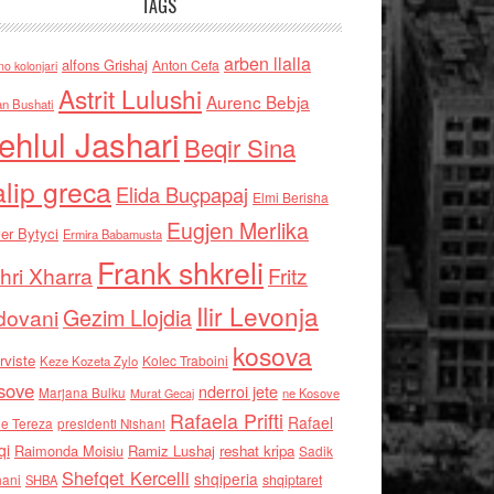
TAGS
arben llalla
alfons Grishaj
Anton Cefa
no kolonjari
Astrit Lulushi
Aurenc Bebja
an Bushati
ehlul Jashari
Beqir Sina
alip greca
Elida Buçpapaj
Elmi Berisha
Eugjen Merlika
er Bytyci
Ermira Babamusta
Frank shkreli
hri Xharra
Fritz
Ilir Levonja
Gezim Llojdia
dovani
kosova
rviste
Kolec Traboini
Keze Kozeta Zylo
sove
nderroi jete
Marjana Bulku
ne Kosove
Murat Gecaj
Rafaela Prifti
Rafael
e Tereza
presidenti Nishani
qi
Raimonda Moisiu
Ramiz Lushaj
reshat kripa
Sadik
Shefqet Kercelli
shqiperia
hani
shqiptaret
SHBA