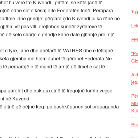
et t’u verë fre Kuvendi i pritëm, se këta janë të
ojnë edhe sot e kësaj dite Federatën tonë. Përapara
𝐕𝐞
ortime, dhe grindje; përpara çdo Kuvendi ju ka rënë në
Lek
itha, vit pas viti, drejtohen kundër zyrtarëve të
ë që këto sharje e grindje kanë dalë gjithnjë prej një
FE
yet e tyre, janë dhe anëtarë të VATRËS dhe e lëftojnë
“Pi
 këta gjemba me helm duhet të qërohet Federata.Ne
Glo
të përparojë e të mund të arrijë qëllimet e saj të
A d
jet
prapa gardhit dhe nuk guxojnë të tregojnë turirin veçse
Për
lni në Kuvend.
Mba
 që dijnë që bëjnë keq- po bashkëpunon sot propaganda
Kul
Pse