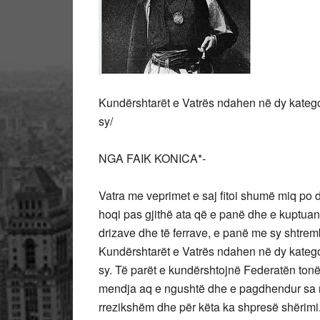
Kundërshtarët e Vatrës ndahen në dy katego
sy/
NGA FAIK KONICA*-
Vatra me veprimet e saj fitoi shumë miq po 
hoqi pas gjithë ata që e panë dhe e kuptuan, g
drizave dhe të ferrave, e panë me sy shtrem
Kundërshtarët e Vatrës ndahen në dy katego
sy. Të parët e kundërshtojnë Federatën tonë 
mendja aq e ngushtë dhe e pagdhendur sa n
rrezikshëm dhe për këta ka shpresë shërimi. 