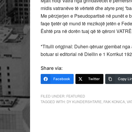
Mjaft hoqi Vatra nga grindavecët e përhersh
midis vatranëve të vërtetë dhe atyre prej ”bal
Me përzjerjen e Pseudopartisë në punët e
faqe tjetër që mund të rrezikojë jetën e Fede
Është pra në dorën tuaj që të qëroni VATR
*Titulli origjinal: Duhen qëruar gjembat nga 
botuar si editorial në Diellin e 1 Korrikut 192
Share via:
Facebook
Twitter
Copy Li
FILED UNDER:
FEATURED
TAGGED WITH:
DY KUNDERSHTARE
,
FAIK KONICA
,
VA