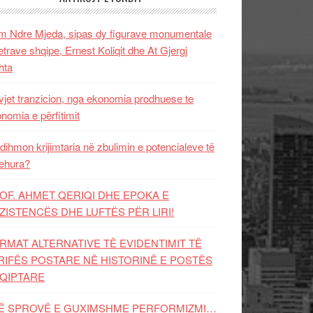
 Ndre Mjeda, sipas dy figurave monumentale
letrave shqipe, Ernest Koliqit dhe At Gjergj
hta
vjet tranzicion, nga ekonomia prodhuese te
nomia e përfitimit
dihmon krijimtaria në zbulimin e potencialeve të
ehura?
OF. AHMET QERIQI DHE EPOKA E
ZISTENCЁS DHE LUFTЁS PЁR LIRI!
RMAT ALTERNATIVE TË EVIDENTIMIT TË
RIFËS POSTARE NË HISTORINË E POSTËS
QIPTARE
Ë SPROVË E GUXIMSHME PERFORMIZMI…