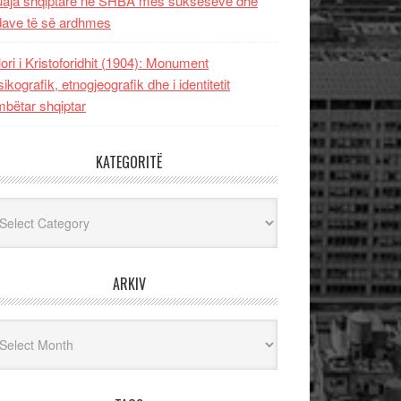
uaja shqiptare në SHBA mes sukseseve dhe
dave të së ardhmes
lori i Kristoforidhit (1904): Monument
sikografik, etnogjeografik dhe i identitetit
bëtar shqiptar
KATEGORITË
egoritë
ARKIV
iv