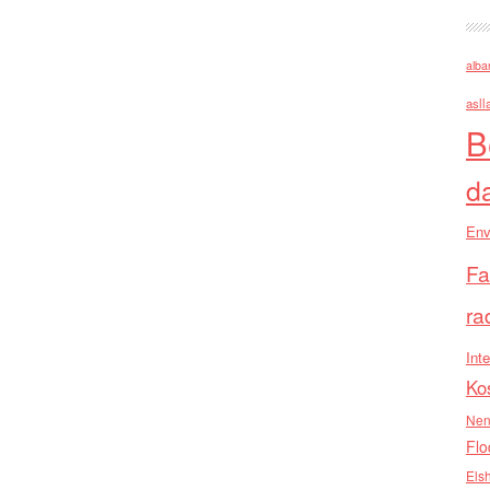
alba
asll
B
d
Env
Fa
ra
Inte
Ko
Nen
Flo
Els