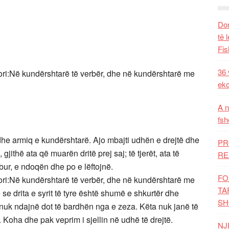
Dom
të 
Fis
36 
ri:Në kundërshtarë të verbër, dhe në kundërshtarë me
eko
A n
fsh
dhe armiq e kundërshtarë. Ajo mbajti udhën e drejtë dhe
PR
jithë ata që muarën dritë prej saj; të tjerët, ata të
RE
bur, e ndoqën dhe po e lëftojnë.
FO
ri:Në kundërshtarë të verbër, dhe në kundërshtarë me
TA
se drita e syrit të tyre është shumë e shkurtër dhe
SH
uk ndajnë dot të bardhën nga e zeza. Këta nuk janë të
Koha dhe pak veprim i sjellin në udhë të drejtë.
NJ