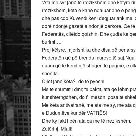
“Ata me sy” janë të rrezikshëm dhe këtyre duh
rrezikshëm, këta e kanë ndaluar dhe e peng
dhe pas cdo Kuvendi keni dëgjuar ankime, q
dorë ndonjë gazetë a ndonjë qarkore. Që të gj
Federatës, cilëtdo qofshin. Dhe çudia ka qen
burimi….
Prej këtyre, mjerisht ka dhe disa që për ars
Federatën që përbrenda mureve të saj.Nga
duam që të kemi një shoqëri të paqme, e cila 
shenjta.
Cilët janë këta?- do të pyesni.
Më të shumtit i dini; të paktit, ata që lehin 
kur shtërngohen, do t’i mësoni posa të shke
Me këta antivatranë, me ata me sy, me ata
e Dudumëve kundër VATRËS!
Dhe ky fakt i bën ata ca më të rrezikshëm.
Zotërinj, Mjaft!