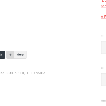
“Do
her
A 
Kat
nk
More
KATES SE APELIT
,
LETER
,
VATRA
Ark