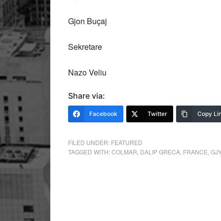
Gjon Buçaj
Sekretare
Nazo Veliu
Share via:
Facebook
Twitter
Copy Li
FILED UNDER:
FEATURED
TAGGED WITH:
COLMAR
,
DALIP GRECA
,
FRANCE
,
GJY