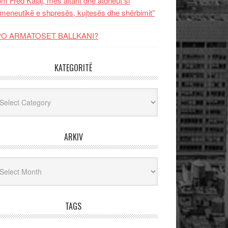
m Fred Kalaj, mes altarit dhe atdheut si
meneutikë e shpresës, kujtesës dhe shërbimit”
PO ARMATOSET BALLKANI?
KATEGORITË
egoritë
ARKIV
iv
TAGS