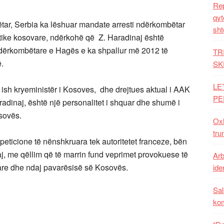
Rep
qyt
tar, Serbia ka lëshuar mandate arresti ndërkombëtar
sht
itike kosovare, ndërkohë që Z. Haradinaj është
 ndërkombëtare e Hagës e ka shpallur më 2012 të
TR
ë.
SK
LE
 ish kryeministër i Kosoves, dhe drejtues aktual i AAK
PE
dinaj, është një personalitet i shquar dhe shumë i
osovës.
Oxh
tru
peticione të nënshkruara tek autoritetet franceze, bën
naj, me qëllim që të marrin fund veprimet provokuese të
Arb
vare dhe ndaj pavarësisë së Kosovës.
iden
Sal
ko