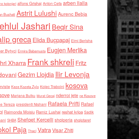
arben llalla
alfons Grishaj
Anton Cefa
no kolonjari
Astrit Lulushi
Aurenc Bebja
an Bushati
ehlul Jashari
Beqir Sina
alip greca
Elida Buçpapaj
Elmi Berisha
Eugjen Merlika
er Bytyci
Ermira Babamusta
Frank shkreli
hri Xharra
Fritz
Ilir Levonja
Gezim Llojdia
dovani
kosova
rviste
Kolec Traboini
Keze Kozeta Zylo
sove
nderroi jete
Marjana Bulku
ne Kosove
Murat Gecaj
Rafaela Prifti
Rafael
e Tereza
presidenti Nishani
qi
Raimonda Moisiu
Ramiz Lushaj
reshat kripa
Sadik
Shefqet Kercelli
shqiperia
hani
shqiptaret
SHBA
kol Paja
Vatra
Visar Zhiti
Thaci