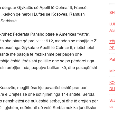
e dërguar Gjykatës së Apelit të Colmar-it, Francë,
SH
 kërkon që heroi i Luftës së Kosovës, Ramush
ë Serbissë.
LU
AG
hkruhet: Federata Panshqiptare e Amerikës “Vatra”,
n shqiptare që prej vitit 1912, mendon se mbajtja e Z.
ZË
dosur nga Gjykata e Apelit të Colmar-it, mbështetet
P
 është me pasoja të rrezikshme për paqen dhe
Pat
ështje është tërësisht politike dhe se po përdoret nga
in urrejtjen ndaj popujve ballkanikë, dhe posaçërisht
Mir
KO
Kosovës, megjithëse kjo pavarësi është pranuar
DU
e e Drejtësisë dhe sot njihet nga 114 shtete. Serbia i
Sca
 nënshtetësi që nuk është serbe, si dhe të drejtën për
ush
re të ligjshëm, ndërkohë që vetë Serbia nuk ka juridiksion