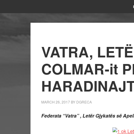
VATRA, LET
COLMAR-it P
HARADINAJ
MARCH 26, 2017
BY
DGRECA
Federata “Vatra” , Letër Gjykatës së Apel