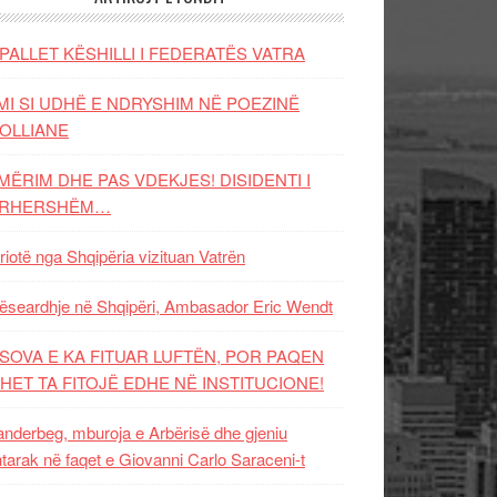
PALLET KËSHILLI I FEDERATËS VATRA
MI SI UDHË E NDRYSHIM NË POEZINË
OLLIANE
MËRIM DHE PAS VDEKJES! DISIDENTI I
ËRHERSHËM…
riotë nga Shqipëria vizituan Vatrën
ëseardhje në Shqipëri, Ambasador Eric Wendt
SOVA E KA FITUAR LUFTËN, POR PAQEN
HET TA FITOJË EDHE NË INSTITUCIONE!
nderbeg, mburoja e Arbërisë dhe gjeniu
tarak në faqet e Giovanni Carlo Saraceni-t