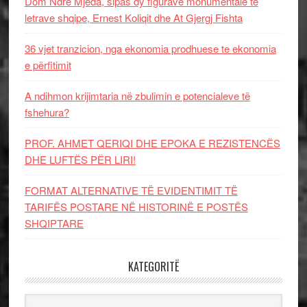
Dom Ndre Mjeda, sipas dy figurave monumentale të
letrave shqipe, Ernest Koliqit dhe At Gjergj Fishta
36 vjet tranzicion, nga ekonomia prodhuese te ekonomia
e përfitimit
A ndihmon krijimtaria në zbulimin e potencialeve të
fshehura?
PROF. AHMET QERIQI DHE EPOKA E REZISTENCЁS
DHE LUFTЁS PЁR LIRI!
FORMAT ALTERNATIVE TË EVIDENTIMIT TË
TARIFËS POSTARE NË HISTORINË E POSTËS
SHQIPTARE
KATEGORITË
Kategoritë