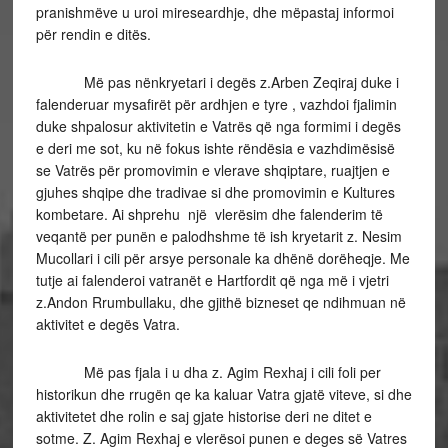
pranishmëve u uroi mireseardhje, dhe mëpastaj informoi
për rendin e ditës.
Më pas nënkryetari i degës z.Arben Zeqiraj duke i
falenderuar mysafirët për ardhjen e tyre , vazhdoi fjalimin
duke shpalosur aktivitetin e Vatrës që nga formimi i degës
e deri me sot, ku në fokus ishte rëndësia e vazhdimësisë
se Vatrës për promovimin e vlerave shqiptare, ruajtjen e
gjuhes shqipe dhe tradivae si dhe promovimin e Kultures
kombetare. Ai shprehu një vlerësim dhe falenderim të
veqantë per punën e palodhshme të ish kryetarit z. Nesim
Mucollari i cili për arsye personale ka dhënë dorëheqje. Me
tutje ai falenderoi vatranët e Hartfordit që nga më i vjetri
z.Andon Rrumbullaku, dhe gjithë bizneset qe ndihmuan në
aktivitet e degës Vatra.
Më pas fjala i u dha z. Agim Rexhaj i cili foli per
historikun dhe rrugën qe ka kaluar Vatra gjatë viteve, si dhe
aktivitetet dhe rolin e saj gjate historise deri ne ditet e
sotme. Z. Agim Rexhaj e vlerësoi punen e deges së Vatres