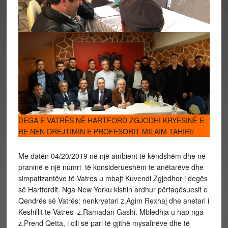
DEGA E VATRËS NË HARTFORD ZGJODHI KRYESINË E
RE NËN DREJTIMIN E PROFESORIT MILAIM TAHIRI/
Me datën 04/20/2019 në një ambient të këndshëm dhe në
praninë e një numri të konsiderueshëm te anëtarëve dhe
simpatizantëve të Vatres u mbajt Kuvendi Zgjedhor i degës
së Hartfordit. Nga New Yorku kishin ardhur përfaqësuesit e
Qendrës së Vatrës: nenkryetari z.Agim Rexhaj dhe anetari i
Keshillit te Vatres z.Ramadan Gashi. Mbledhja u hap nga
z.Prend Qetta, i cili së pari të gjithë mysafirëve dhe të