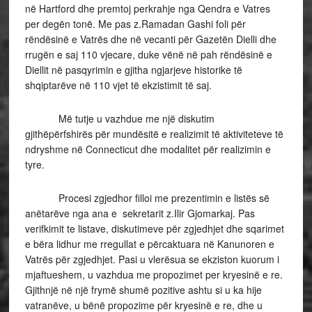
në Hartford dhe premtoj perkrahje nga Qendra e Vatres
per degën tonë. Me pas z.Ramadan Gashi foli për
rëndësinë e Vatrës dhe në vecanti për Gazetën Dielli dhe
rrugën e saj 110 vjecare, duke vënë në pah rëndësinë e
Diellit në pasqyrimin e gjitha ngjarjeve historike të
shqiptarëve në 110 vjet të ekzistimit të saj.
Më tutje u vazhdue me një diskutim
gjithëpërfshirës për mundësitë e realizimit të aktiviteteve të
ndryshme në Connecticut dhe modalitet për realizimin e
tyre.
Procesi zgjedhor filloi me prezentimin e listës së
anëtarëve nga ana e sekretarit z.Ilir Gjomarkaj. Pas
verifkimit te listave, diskutimeve për zgjedhjet dhe sqarimet
e bëra lidhur me rregullat e përcaktuara në Kanunoren e
Vatrës për zgjedhjet. Pasi u vlerësua se ekziston kuorum i
mjaftueshem, u vazhdua me propozimet per kryesinë e re.
Gjithnjë në një frymë shumë pozitive ashtu si u ka hije
vatranëve, u bënë propozime për kryesinë e re, dhe u