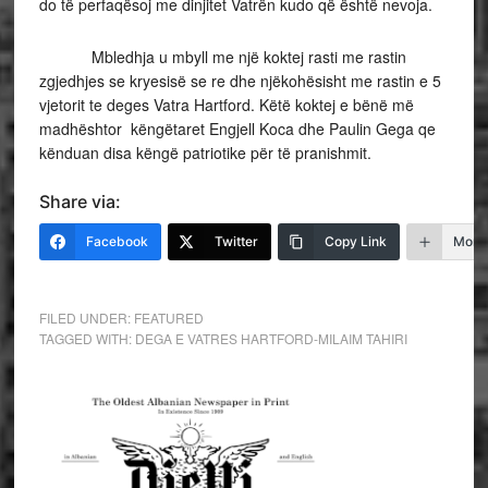
do të perfaqësoj me dinjitet Vatrën kudo që është nevoja.
Mbledhja u mbyll me një koktej rasti me rastin
zgjedhjes se kryesisë se re dhe njëkohësisht me rastin e 5
vjetorit te deges Vatra Hartford. Këtë koktej e bënë më
madhështor këngëtaret Engjell Koca dhe Paulin Gega qe
kënduan disa këngë patriotike për të pranishmit.
Share via:
Facebook
Twitter
Copy Link
More
FILED UNDER:
FEATURED
TAGGED WITH:
DEGA E VATRES HARTFORD-MILAIM TAHIRI