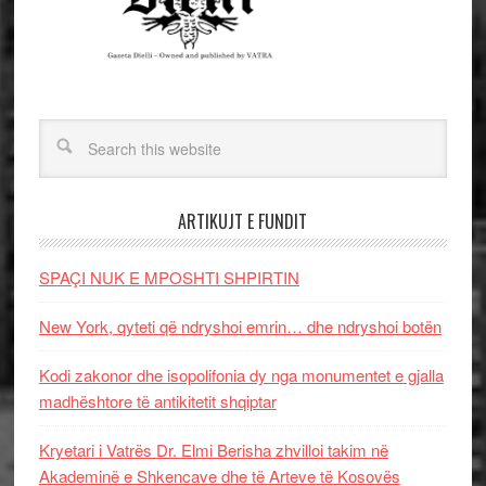
ARTIKUJT E FUNDIT
SPAÇI NUK E MPOSHTI SHPIRTIN
New York, qyteti që ndryshoi emrin… dhe ndryshoi botën
Kodi zakonor dhe isopolifonia dy nga monumentet e gjalla
madhështore të antikitetit shqiptar
Kryetari i Vatrës Dr. Elmi Berisha zhvilloi takim në
Akademinë e Shkencave dhe të Arteve të Kosovës