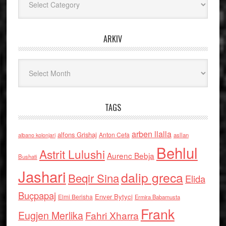
ARKIV
Arkiv
TAGS
arben llalla
alfons Grishaj
Anton Cefa
asllan
albano kolonjari
Behlul
Astrit Lulushi
Aurenc Bebja
Bushati
Jashari
dalip greca
Beqir Sina
Elida
Buçpapaj
Enver Bytyci
Elmi Berisha
Ermira Babamusta
Frank
Eugjen Merlika
Fahri Xharra