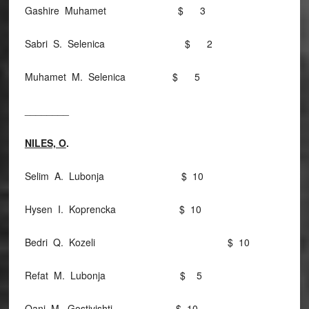
Gashire Muhamet $ 3
Sabri S. Selenica $ 2
Muhamet M. Selenica $ 5
________
NILES, O
.
Selim A. Lubonja $ 10
Hysen I. Koprencka $ 10
Bedri Q. Kozeli $ 10
Refat M. Lubonja $ 5
Qani M. Gostivishti $ 10