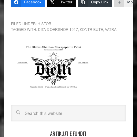
Facebook
Twitter
Copy Link
More
FILED UNDER:
HISTORI
TAGGED WITH:
DITA 3 QERSHOR 1917
,
KONTRIBUTE
,
VATRA
ARTIKUJT E FUNDIT