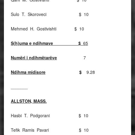
Sulo T. Skoroveci $ 10
Mehmed H. Gostivishti $ 10
S(h)uma e ndihmave $
65
Numëri i ndihmëtarëve
7
Ndihma midisore
$
9.28
_______
ALLSTON, MASS.
Hasbi T. Podgorani $ 10
Tefik Ramis Pavari $ 10