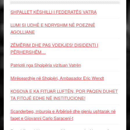
SHPALLET KËSHILLI I FEDERATËS VATRA
LUMI SI UDHË E NDRYSHIM NË POEZINË
AGOLLIANE
ZËMËRIM DHE PAS VDEKJES! DISIDENTI I
PËRHERSHËM…
Patriotë nga Shqipëria vizituan Vatrën
Mirëseardhje në Shqipëri, Ambasador Eric Wendt
KOSOVA E KA FITUAR LUFTËN, POR PAQEN DUHET
TA FITOJË EDHE NË INSTITUCIONE!
Scanderbeg, mburoja e Arbërisë dhe gjeniu ushtarak në
faqet e Giovanni Carlo Saraceni-t