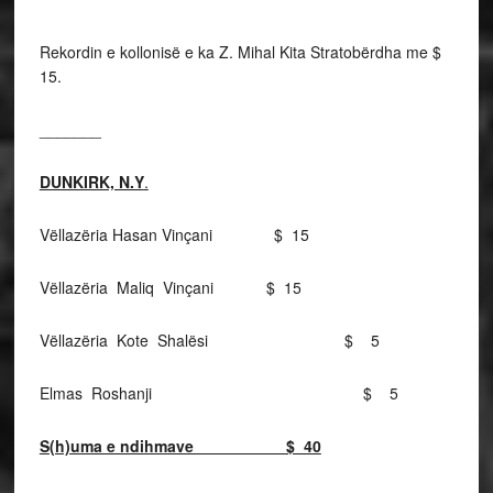
Rekordin e kollonisë e ka Z. Mihal Kita Stratobërdha me $
15.
_______
DUNKIRK, N.Y
.
Vëllazëria Hasan Vinçani $ 15
Vëllazëria Maliq Vinçani $ 15
Vëllazëria Kote Shalësi $ 5
Elmas Roshanji $ 5
S(h)uma e ndihmave $ 40