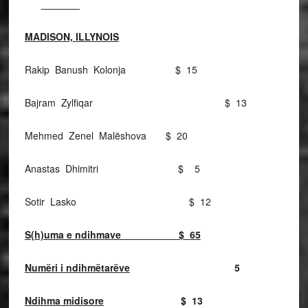
_______
MADISON, ILLYNOIS
Rakip Banush Kolonja $ 15
Bajram Zylfiqar $ 13
Mehmed Zenel Malëshova $ 20
Anastas Dhimitri $ 5
Sotir Lasko $ 12
S(h)uma e ndihmave $ 65
Numëri i ndihmëtarëve
5
Ndihma midisore
$ 13