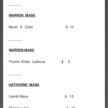
_______
WARREN, MASS
.
Naum S. Çobo $ 10
_______
WARREN,MASS
.
Thoma Kristo Lashova $ 5
_______
HATHORNE, MASS
.
Llambi Many $ 15
Thoma Leka $ 15