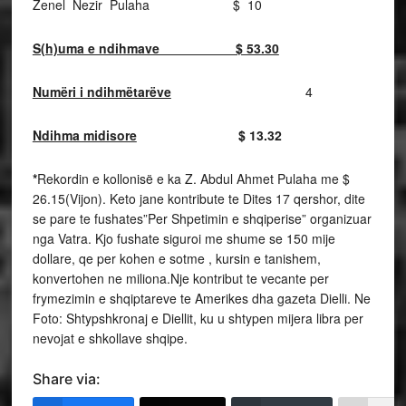
Zenel Nezir Pulaha $ 10
S(h)uma e ndihmave $ 53.30
Numëri i ndihmëtarëve
4
Ndihma midisore
$ 13.32
*
Rekordin e kollonisë e ka Z. Abdul Ahmet Pulaha me $
26.15(Vijon). Keto jane kontribute te Dites 17 qershor, dite
se pare te fushates”Per Shpetimin e shqiperise” organizuar
nga Vatra. Kjo fushate siguroi me shume se 150 mije
dollare, qe per kohen e sotme , kursin e tanishem,
konvertohen ne miliona.Nje kontribut te vecante per
frymezimin e shqiptareve te Amerikes dha gazeta Dielli. Ne
Foto: Shtypshkronaj e Diellit, ku u shtypen mijera libra per
nevojat e shkollave shqipe.
Share via: