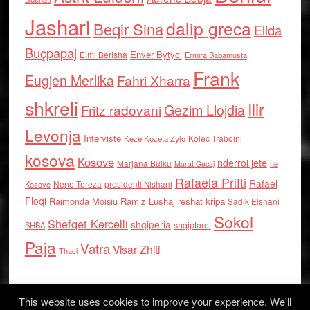
Jashari
dalip greca
Beqir Sina
Elida
Buçpapaj
Enver Bytyci
Elmi Berisha
Ermira Babamusta
Frank
Eugjen Merlika
Fahri Xharra
shkreli
Ilir
Gezim Llojdia
Fritz radovani
Levonja
Interviste
Kolec Traboini
Keze Kozeta Zylo
kosova
Kosove
nderroi jete
Marjana Bulku
ne
Murat Gecaj
Rafaela Prifti
Rafael
Nene Tereza
Kosove
presidenti Nishani
Floqi
Raimonda Moisiu
Ramiz Lushaj
reshat kripa
Sadik Elshani
Sokol
Shefqet Kercelli
shqiperia
shqiptaret
SHBA
Paja
Vatra
Visar Zhiti
Thaci
This website uses cookies to improve your experience. We'll