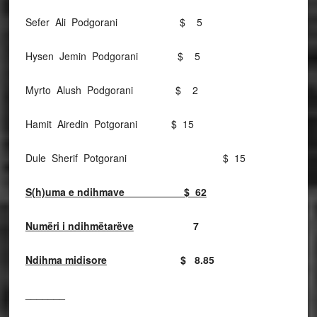
Sefer Ali Podgorani $ 5
Hysen Jemin Podgorani $ 5
Myrto Alush Podgorani $ 2
Hamit Airedin Potgorani $ 15
Dule Sherif Potgorani $ 15
S(h)uma e ndihmave $ 62
Numëri i ndihmëtarëve
7
Ndihma midisore
$ 8.85
_______