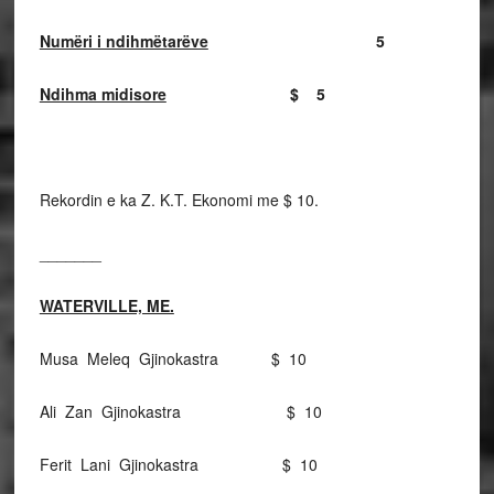
Numëri i ndihmëtarëve
5
Ndihma midisore
$ 5
Rekordin e ka Z. K.T. Ekonomi me $ 10.
_______
WATERVILLE, ME.
Musa Meleq Gjinokastra $ 10
Ali Zan Gjinokastra $ 10
Ferit Lani Gjinokastra $ 10