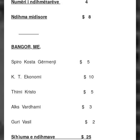
Numëri i ndihmëtarëve
4
Ndihma midisore
$ 8
________
BANGOR, ME
.
Spiro Kosta Gërmenji $ 5
K. T. Ekonomi $ 10
Thimi Kristo $ 5
Alks Vardhami $ 3
Guri Vasil $ 2
S(h)uma e ndihmave $ 25