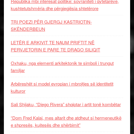
Republika mbi interesat politike: sovraniteti i qytetarëve,
kushtetutshmëria dhe përgjegjësia shtetërore
TRI POEZI PËR GJERGJ KASTRIOTIN-
SKËNDERBEUN
LETËR E ARKIVIT TE NAUM PRIFTIT NË
PERVJETORIN E PARE TE DRAGO SILIQIT
Oxhaku, nga elementi arkitektonik te simboli i trungut
familjar
Arbëreshët si model evropian i mbrojtjes së identitetit
kulturor
Sali Shijaku, “Diego Rivera” shqiptar i artit tonë kombëtar
“Dom Fred Kalaj, mes altarit dhe atdheut si hermeneutikë
e shpresës, kujtesës dhe shërbimit”