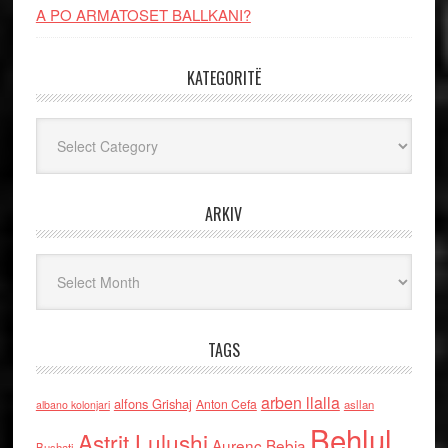
A PO ARMATOSET BALLKANI?
KATEGORITË
Kategoritë
ARKIV
Arkiv
TAGS
arben llalla
alfons Grishaj
Anton Cefa
asllan
albano kolonjari
Behlul
Astrit Lulushi
Aurenc Bebja
Bushati