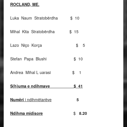
ROCLAND, ME.
Luka Naum Stratobërdha $ 10
Mihal Kita Stratobërdha $ 15
Lazo Niço Korça $ 5
Stefan Papa Blushi $ 10
Andrea Mihal L uarasi $ 1
S(h)uma e ndihmave $ 41
Numëri
i ndihmëtarëve
5
Ndihma midisore
$
8.20