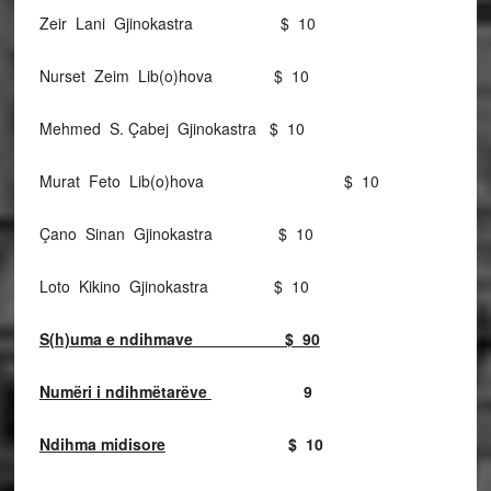
Zeir Lani Gjinokastra $ 10
Nurset Zeim Lib(o)hova $ 10
Mehmed S. Çabej Gjinokastra $ 10
Murat Feto Lib(o)hova $ 10
Çano Sinan Gjinokastra $ 10
Loto Kikino Gjinokastra $ 10
S(h)uma e ndihmave $ 90
Numëri i ndihmëtarëve
9
Ndihma midisore
$ 10